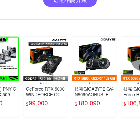
 PNY G
GeForce RTX 5090
技嘉GIGABYTE GV-
技嘉 GI
X 5090
WINDFORCE OC 3
N5090AORUS IF-3
Force R
顯示卡
2G GV-N5090WF3
2GD 顯示卡 RTX50
NDFOR
0
99,000
180,090
106,
$
$
$
 GAMIN
OC-32GD
90
卡 (GV-
 Intel
OC-32G