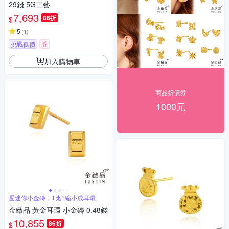
29錢 5G工藝
7,693
86折
$
5
(
1
)
挑戰低價
券
加入購物車
商品折價券
1000元
愛迷你小金磚，1比1縮小成耳環
金緻品 黃金耳環 小金磚 0.48錢
10,855
86折
$