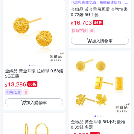
花語與古錢交織，象徵福運綻放、財
氣圓滿
金緻品 黃金垂吊耳環 金幣情書
0.72錢 5G工藝
16,703
86折
$
限時下殺
券
加入購物車
金緻品 黃金耳環 拉絲球 0.58錢
5G工藝
13,286
86折
$
挑戰低價
券
加入購物車
金緻品 黃金耳環 5G小巧優雅
0.35錢 多選