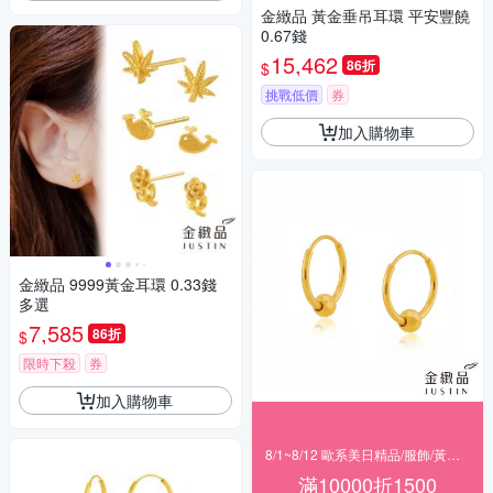
金緻品 黃金垂吊耳環 平安豐饒
0.67錢
15,462
86折
$
挑戰低價
券
加入購物車
金緻品 9999黃金耳環 0.33錢
多選
7,585
86折
$
限時下殺
券
加入購物車
8/1~8/12 歐系美日精品/服飾/黃金 滿$10000現折1500
滿10000折1500