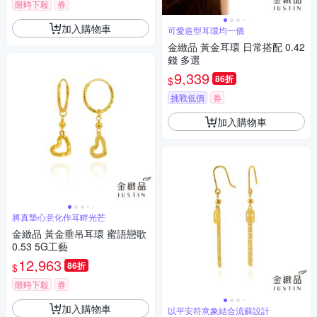
限時下殺
券
加入購物車
可愛造型耳環均一價
金緻品 黃金耳環 日常搭配 0.42
錢 多選
9,339
86折
$
挑戰低價
券
加入購物車
將真摯心意化作耳畔光芒
金緻品 黃金垂吊耳環 蜜語戀歌
0.53 5G工藝
12,963
86折
$
限時下殺
券
加入購物車
以平安符意象結合流蘇設計