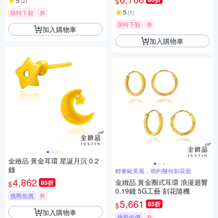
$
5
(
2
)
5
限時下殺
券
(
1
)
限時下殺
券
加入購物車
加入購物車
金緻品 黃金耳環 星誕月沉 0.2
錢
輕奢歐美風，簡約幾何刻花面
4,862
金緻品 黃金圈式耳環 浪漫迴響
85折
$
0.19錢 5G工藝 刻花隨機
挑戰低價
券
5,661
85折
$
加入購物車
挑戰低價
券