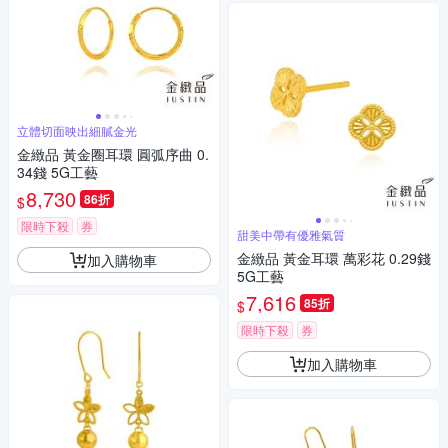
立體切面映出細膩金光
金緻品 黃金圈耳環 圓弧序曲 0.
34錢 5G工藝
8,730
86折
$
限時下殺
券
甜美中帶有優雅氣質
金緻品 黃金耳環 萬彩花 0.29錢
加入購物車
5G工藝
7,616
85折
$
限時下殺
券
加入購物車