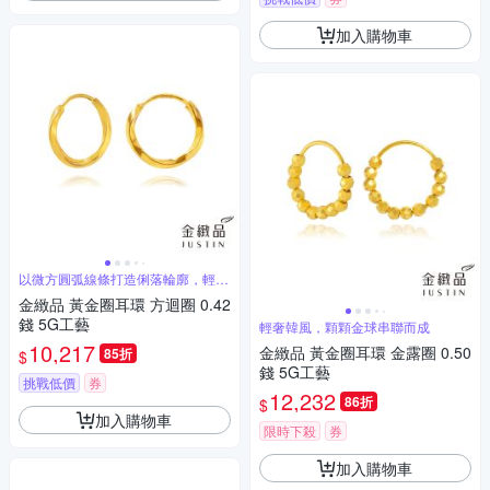
加入購物車
以微方圓弧線條打造俐落輪廓，輕奢
韓風
金緻品 黃金圈耳環 方迴圈 0.42
錢 5G工藝
輕奢韓風，顆顆金球串聯而成
10,217
金緻品 黃金圈耳環 金露圈 0.50
85折
$
錢 5G工藝
挑戰低價
券
12,232
86折
$
加入購物車
限時下殺
券
加入購物車