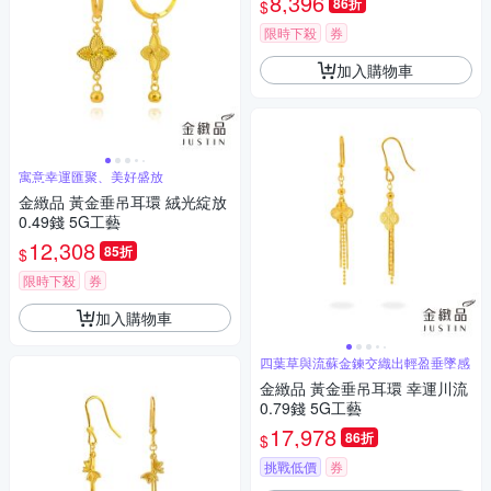
8,396
86折
$
限時下殺
券
加入購物車
寓意幸運匯聚、美好盛放
金緻品 黃金垂吊耳環 絨光綻放
0.49錢 5G工藝
12,308
85折
$
限時下殺
券
加入購物車
四葉草與流蘇金鍊交織出輕盈垂墜感
金緻品 黃金垂吊耳環 幸運川流
0.79錢 5G工藝
17,978
86折
$
挑戰低價
券