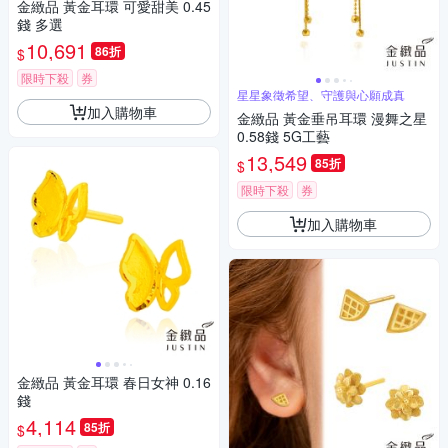
金緻品 黃金耳環 可愛甜美 0.45
錢 多選
10,691
86折
$
限時下殺
券
星星象徵希望、守護與心願成真
加入購物車
金緻品 黃金垂吊耳環 漫舞之星
0.58錢 5G工藝
13,549
85折
$
限時下殺
券
加入購物車
金緻品 黃金耳環 春日女神 0.16
錢
4,114
85折
$