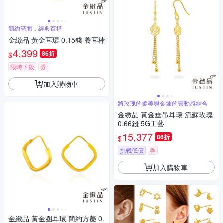
簡約亮面，經典百搭
金緻品 黃金耳環 0.15錢 養耳棒
4,399
86折
$
限時下殺
券
加入購物車
將玫瑰的柔美與金鍊的靈動感結合
金緻品 黃金垂吊耳環 流蘇玫瑰
0.66錢 5G工藝
15,377
86折
$
挑戰低價
券
加入購物車
金緻品 黃金圈耳環 簡約方菱 0.