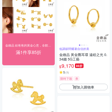
金緻品 給爸爸的黃金心意，全館結帳85折
低調卻閃耀著自信的美
滿1件享85折
金緻品 黃金圈耳環 遠睦之光 0.
34錢 5G工藝
9,170
86折
$
5
(
1
)
限時下殺
券
加入購物車