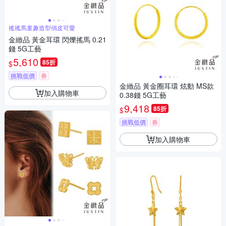
搖搖馬童趣造型俏皮可愛
金緻品 黃金耳環 閃爍搖馬 0.21
錢 5G工藝
5,610
85折
$
挑戰低價
券
金緻品 黃金圈耳環 炫動 MS款
加入購物車
0.38錢 5G工藝
9,418
85折
$
挑戰低價
券
加入購物車