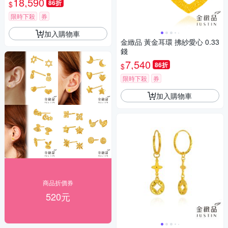
18,590
86折
$
限時下殺
券
加入購物車
金緻品 黃金耳環 拂紗愛心 0.33
錢
7,540
86折
$
限時下殺
券
加入購物車
商品折價券
520元