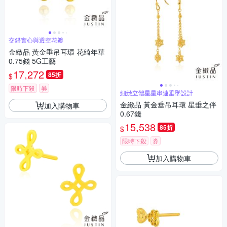
交錯實心與透空花瓣
金緻品 黃金垂吊耳環 花綺年華
0.75錢 5G工藝
17,272
85折
$
限時下殺
券
細緻立體星星串連垂墜設計
金緻品 黃金垂吊耳環 星垂之伴
加入購物車
0.67錢
15,538
85折
$
限時下殺
券
加入購物車