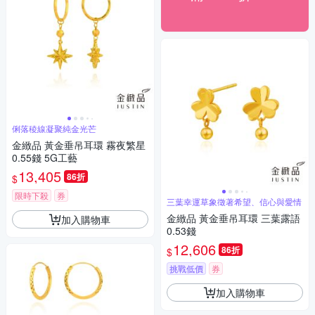
俐落稜線凝聚純金光芒
金緻品 黃金垂吊耳環 霧夜繁星
0.55錢 5G工藝
13,405
86折
$
限時下殺
券
三葉幸運草象徵著希望、信心與愛情
金緻品 黃金垂吊耳環 三葉露語
加入購物車
0.53錢
12,606
86折
$
挑戰低價
券
加入購物車