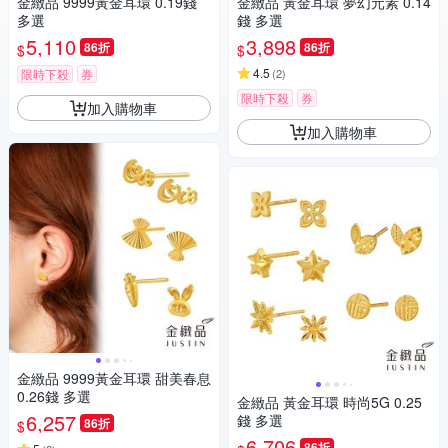
金緻品 9999黃金耳環 0.19錢
金緻品 黃金耳環 夢幻元素 0.14
多選
錢 多選
5,110
3,898
86折
86折
$
$
4.5
限時下殺
券
(
2
)
限時下殺
券
加入購物車
加入購物車
金緻品 9999黃金耳環 甜美春息
0.26錢 多選
金緻品 黃金耳環 時尚5G 0.25
6,257
錢 多選
86折
$
6,706
86折