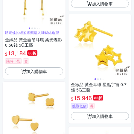
加入購物車
將蝴蝶的輕盈姿態融入蝴蝶結造型
金緻品 黃金垂吊耳環 柔光蝶影
0.56錢 5G工藝
13,184
86折
$
限時下殺
券
加入購物車
金緻品 黃金耳環 星點宇宙 0.7
錢 5G工藝
15,946
85折
$
挑戰低價
券
加入購物車