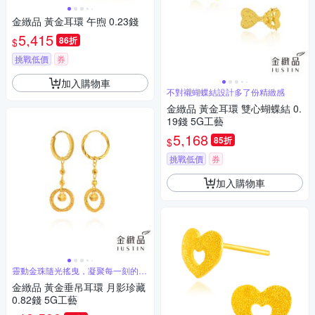
金緻品 黃金耳環 午煦 0.23錢
5,415
86折
$
挑戰低價
券
加入購物車
不對襯蝴蝶結設計多了份精緻感
金緻品 黃金耳環 雙心蝴蝶結 0.
19錢 5G工藝
5,168
85折
$
挑戰低價
券
加入購物車
靈動金珠隨光搖曳，凝聚每一刻的幸
運與美好
金緻品 黃金垂吊耳環 月影珍藏
0.82錢 5G工藝