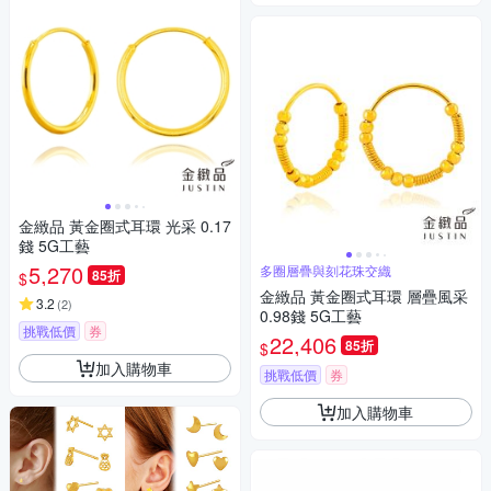
金緻品 黃金圈式耳環 光采 0.17
錢 5G工藝
5,270
多圈層疊與刻花珠交織
85折
$
金緻品 黃金圈式耳環 層疊風采
3.2
(
2
)
0.98錢 5G工藝
挑戰低價
券
22,406
85折
$
加入購物車
挑戰低價
券
加入購物車