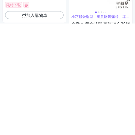
限時下殺
券
加入購物車
小巧錢袋造型，寓意財氣滿袋、福氣
隨身
金緻品 黃金耳環 亮福袋 0.30錢
5G工藝
7,378
85折
$
挑戰低價
券
加入購物車
俐落稜線凝聚純金光芒
金緻品 黃金垂吊耳環 霧夜繁星
0.55錢 5G工藝
13,405
86折
$
限時下殺
券
加入購物車