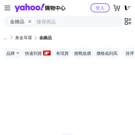
Yahoo購物中心
登入
金緻品
黃金耳環
金緻品
品牌
快速到貨
有現貨
挑戰低價
價格低到高
排序