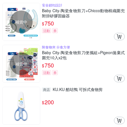
安全鎖扣設計
Baby City-陶瓷食物剪刀+Chicco動物棉織圍兜
附掛矽膠固齒器
補貨中
750
$
活動
券
附食物夾 分食方便
Baby City-陶瓷食物剪刀便攜組+Pigeon拋棄式
圍兜10入x2包
補貨中
750
$
活動
券
KU.KU 酷咕鴨 可拆式食物剪
商店
200
$