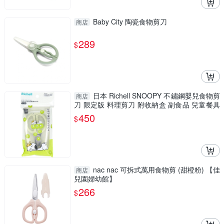
Baby City 陶瓷食物剪刀
商店
289
$
日本 Richell SNOOPY 不鏽鋼嬰兒食物剪
商店
刀 限定版 料理剪刀 附收納盒 副食品 兒童餐具
【南風百貨】
450
$
nac nac 可拆式萬用食物剪 (甜橙粉) 【佳
商店
兒園婦幼館】
266
$