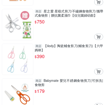
星之愛 星樣式剪刀/不鏽鋼食物剪刀/攜帶
商店
式食物剪｜贈抗菌柔濕巾【佳兒園婦幼館】
750
$
【ilody】陶瓷輔食剪刀(輔食剪刀)【六甲
商店
媽咪】
390
$
Babymate 嬰兒不銹鋼食物剪刀|可拆洗|
商店
食物剪
179
$