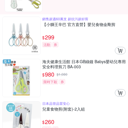
銷售超過60萬支 超抗污超好剪
【小獅王辛巴 官方直營】嬰兒食物金剛剪
299
$
活動
券
海夫健康生活館 日本GB綠鐘 Babys嬰幼兒專用
安全料理剪刀 BA-003
980
$
$
1,080
限時下殺
券
日本品管品質安心
兒童食物剪(附套)-2入組
260
$