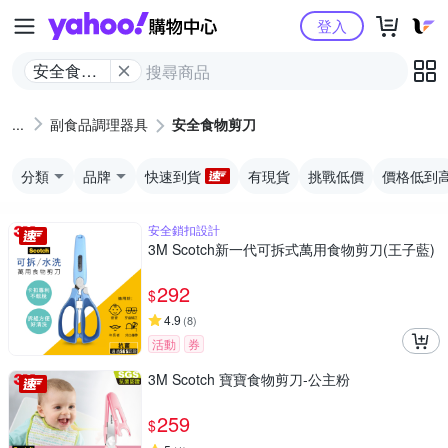
Yahoo購物中心
登入
安全食物
剪刀
副食品調理器具
安全食物剪刀
分類
品牌
快速到貨
有現貨
挑戰低價
價格低到
安全鎖扣設計
3M Scotch新一代可拆式萬用食物剪刀(王子藍)
292
$
4.9
(
8
)
活動
券
3M Scotch 寶寶食物剪刀-公主粉
259
$