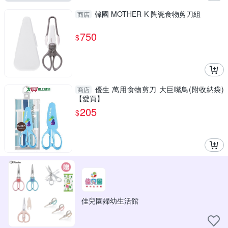
韓國 MOTHER-K 陶瓷食物剪刀組
商店
750
$
優生 萬用食物剪刀 大巨嘴鳥(附收納袋)
商店
【愛買】
205
$
佳兒園婦幼生活館