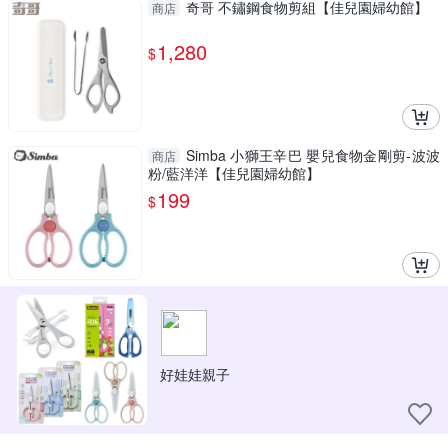
奇哥 不鏽鋼食物剪組【佳兒園婦幼館】
商店
1,280
$
Simba 小獅王辛巴 嬰兒食物金剛剪-波波
商店
粉/藍洋洋【佳兒園婦幼館】
199
$
好娃娃親子