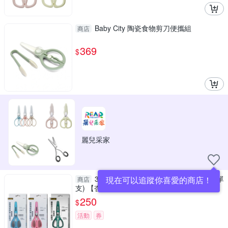
Baby City 陶瓷食物剪刀便攜組
商店
369
$
麗兒采家
3M Scotch 寶寶食物剪刀 綠色/粉色 (單
現在可以追蹤你喜愛的商店！
商店
支) 【杏一】
250
$
活動
券