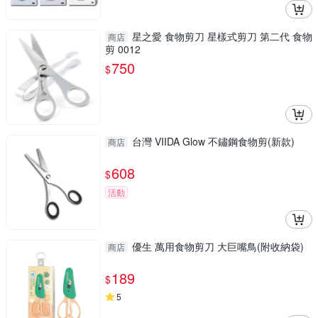
星之愛 食物剪刀 星樣式剪刀 第二代 食物
商店
剪 0012
750
$
台灣 VIIDA Glow 不鏽鋼食物剪(新款)
商店
608
$
活動
優生 萬用食物剪刀 大巨嘴鳥(附收納袋)
商店
189
$
5