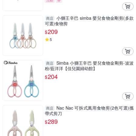
小獅王辛巴 simba 嬰兒食物金剛剪(多款
商店
可選)食物剪
209
$
5
Simba 小獅王辛巴 嬰兒食物金剛剪-波波
商店
粉/藍洋洋【佳兒園婦幼館】
204
$
Nac Nac 可拆式萬用食物剪(2色可選)攜
商店
帶式剪刀
289
$