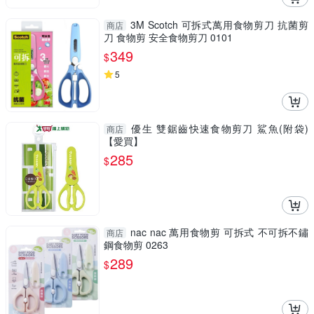
3M Scotch 可拆式萬用食物剪刀 抗菌剪
商店
刀 食物剪 安全食物剪刀 0101
349
$
5
優生 雙鋸齒快速食物剪刀 鯊魚(附袋)
商店
【愛買】
285
$
nac nac 萬用食物剪 可拆式 不可拆不鏽
商店
鋼食物剪 0263
289
$