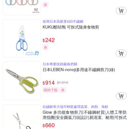
券
採用日本高硬度420不鏽鋼
KUKU酷咕鴨 可拆式隨身食物剪
242
$
券
日本專業技師嚴格把關
日本LEBEN-nonoji多用途不鏽鋼剪刀(綠)
914
$
$
1,014
限時下殺
券
抗鏽耐剪力強可輕鬆處理蔬菜、肉類、海鮮
Glow 多功能食物剪刀|不鏽鋼材質|人體工學防
滑指圈|安全圓弧刀頭設計|易清潔、耐用|可拆式
結構|多用途料理剪
660
$