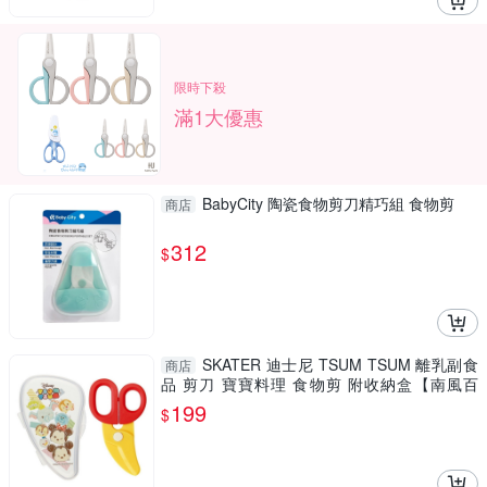
限時下殺
滿1大優惠
BabyCity 陶瓷食物剪刀精巧組 食物剪
商店
312
$
SKATER 迪士尼 TSUM TSUM 離乳副食
商店
品 剪刀 寶寶料理 食物剪 附收納盒【南風百
貨】
199
$