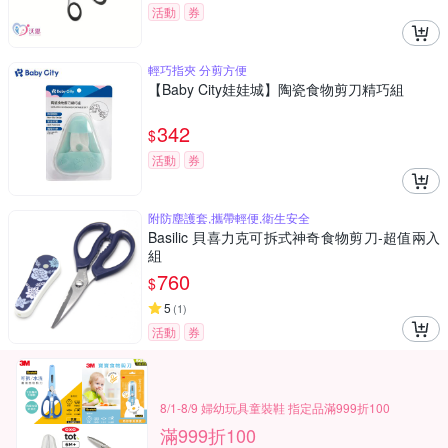
活動
券
輕巧指夾 分剪方便
【Baby City娃娃城】陶瓷食物剪刀精巧組
342
$
活動
券
附防塵護套,攜帶輕便,衛生安全
Basilic 貝喜力克可拆式神奇食物剪刀-超值兩入
組
760
$
5
(
1
)
活動
券
8/1-8/9 婦幼玩具童裝鞋 指定品滿999折100
滿999折100