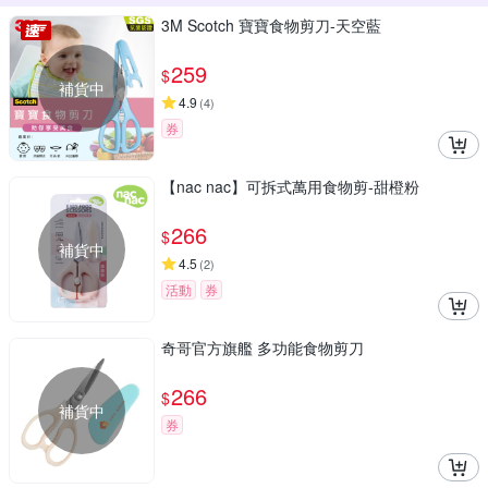
3M Scotch 寶寶食物剪刀-天空藍
259
$
補貨中
4.9
(
4
)
券
【nac nac】可拆式萬用食物剪-甜橙粉
266
$
補貨中
4.5
(
2
)
活動
券
奇哥官方旗艦 多功能食物剪刀
266
$
補貨中
券