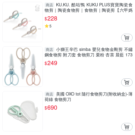
KU.KU. 酷咕鴨 KUKU PLUS寶寶陶瓷食
商店
物剪｜陶瓷食物剪｜食物剪｜陶瓷剪【六甲媽
咪】
228
$
5
小獅王辛巴 simba 嬰兒食物金剛剪 不鏽
商店
鋼食物剪 附刀套 食物剪刀 栗粉 杏茶 晨藍 173
9
249
$
美國 OXO tot 隨行食物剪刀(附收納盒)-薄
商店
荷綠 食物剪刀
690
$