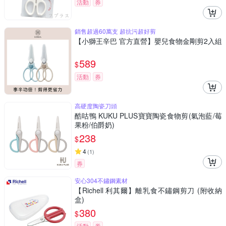
活動
券
銷售超過60萬支 超抗污超好剪
【小獅王辛巴 官方直營】嬰兒食物金剛剪2入組
589
$
活動
券
高硬度陶瓷刀頭
酷咕鴨 KUKU PLUS寶寶陶瓷食物剪(氣泡藍/莓
果粉/伯爵奶)
238
$
4
(
1
)
券
安心304不鏽鋼素材
【Richell 利其爾】離乳食不鏽鋼剪刀 (附收納
盒)
380
$
活動
券