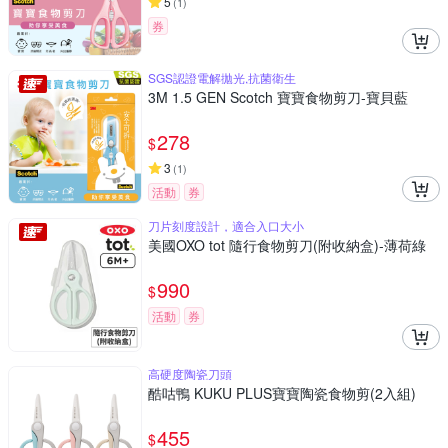
5
(
1
)
券
SGS認證電解拋光,抗菌衛生
3M 1.5 GEN Scotch 寶寶食物剪刀-寶貝藍
278
$
3
(
1
)
活動
券
刀片刻度設計，適合入口大小
美國OXO tot 隨行食物剪刀(附收納盒)-薄荷綠
990
$
活動
券
高硬度陶瓷刀頭
酷咕鴨 KUKU PLUS寶寶陶瓷食物剪(2入組)
455
$