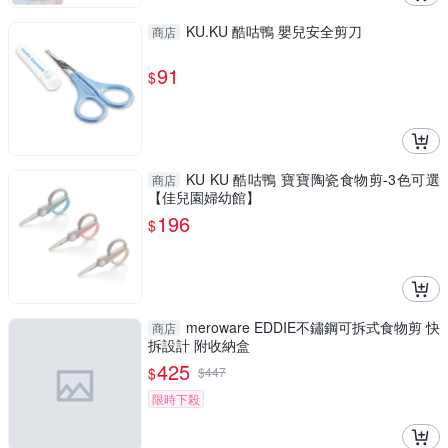
KU.KU 酷咕鴨 嬰兒安全剪刀
商店
91
$
KU KU 酷咕鴨 寶寶陶瓷食物剪-3色可選
商店
【佳兒園婦幼館】
196
$
meroware EDDIE不鏽鋼可拆式食物剪 快
商店
拆設計 附收納盒
425
$
$
447
限時下殺