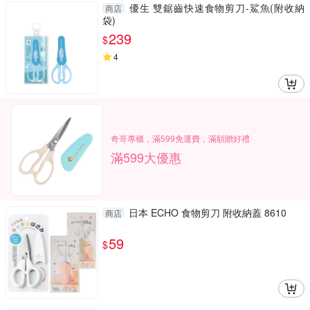
優生 雙鋸齒快速食物剪刀-鯊魚(附收納
商店
袋)
239
$
4
奇哥專櫃，滿599免運費，滿額贈好禮
滿599大優惠
日本 ECHO 食物剪刀 附收納蓋 8610
商店
59
$