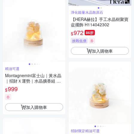
淨化能量水晶散原石
【HERA赫拉】手工水晶樹聚寶
盆擺飾 H114042302
972
86折
$
挑戰低價
券
加入購物車
精油可選
Montagnemini富士山｜黃水晶
｜招財Ｘ運勢｜水晶擴香組 精
油可選
999
$
券
加入購物車
招財限定精油可選