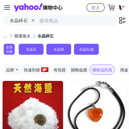
Yahoo購物中心
登入
水晶碎石
開運風水
水晶碎石
全部
水晶石
水晶球
水晶柱/簇
分類
品牌
快速到貨
有現貨
挑戰低價
價格低到高
用途