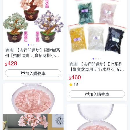
【吉祥開運坊】招財樹系
商店
列【招財進寶 元寶招財樹小型
天然水晶招財樹 】 淨化開光 擇
428
$
【吉祥開運坊】DIY系列
商店
日
【聚寶盆專用 五行水晶石 五色
加入購物車
石 大顆 每個顏色200公克 共1k
460
$
g】已淨化
4.5
加入購物車