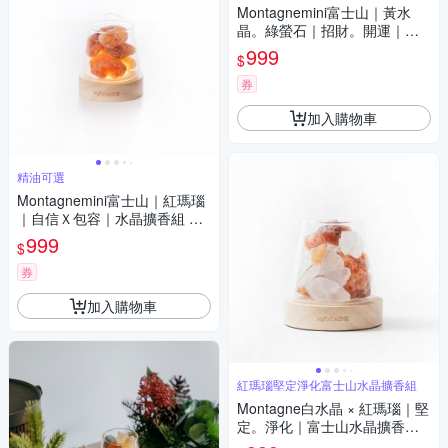
Montagnemini富士山｜黃水
晶。綠螢石｜招財。開運｜水
晶擴香組 招財限定 精油可選
999
$
券
加入購物車
精油可選
Montagnemini富士山｜紅瑪瑙
｜自信Ｘ包容｜水晶擴香組 精
油可選
999
$
券
加入購物車
紅瑪瑙堅定淨化富士山水晶擴香組
Montagne白水晶 × 紅瑪瑙｜堅
定。淨化｜富士山水晶擴香組
精油可選