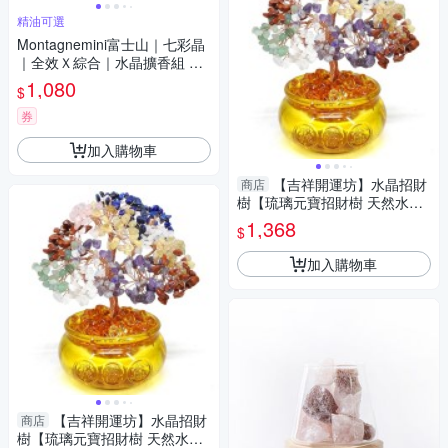
精油可選
Montagnemini富士山｜七彩晶
｜全效Ｘ綜合｜水晶擴香組 精
油可選
1,080
$
券
加入購物車
【吉祥開運坊】水晶招財
商店
樹【琉璃元寶招財樹 天然水晶
招財樹 元寶發財樹 大型】 開光
1,368
$
擇日
加入購物車
【吉祥開運坊】水晶招財
商店
樹【琉璃元寶招財樹 天然水晶