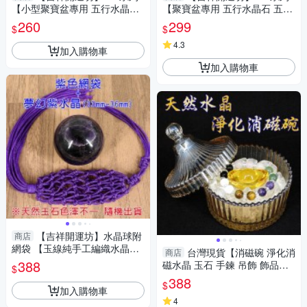
【小型聚寶盆專用 五行水晶石
【聚寶盆專用 五行水晶石 五色
五色石 小顆 每包100公克 2號
石 大顆 每包100公克 共500公
260
299
$
$
是粉色】已淨化
克】已淨化
4.3
加入購物車
加入購物車
【吉祥開運坊】水晶球附
商店
網袋 【玉線純手工編織水晶球
台灣現貨【消磁碗 淨化消
商店
網袋 有附水晶球 有多色可供選
388
磁水晶 玉石 手鍊 吊飾 飾品等
$
擇 可吊掛】
附白水晶300公克 元寶 已淨
388
$
化】
加入購物車
4