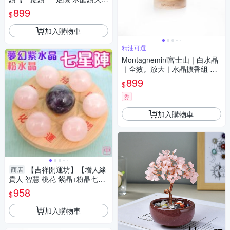
約10cm含底座 多色可供選擇】
899
$
淨化 擇日
加入購物車
精油可選
Montagnemini富士山｜白水晶
｜全效。放大｜水晶擴香組 精
油可選
899
$
券
加入購物車
【吉祥開運坊】【增人緣
商店
貴人 智慧 桃花 紫晶+粉晶七星
陣 中型 附孟宗竹底盤】淨化 擇
958
$
日
加入購物車