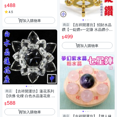
3包海鹽 消磁碗+海鹽】淨化陽
488
$
宅
4.5
加入購物車
【吉祥開運坊】招財水晶
商店
鑽【一錠鑽=一定賺 水晶鑽小型
約6cm含底座 多色可供選擇】
499
$
淨化 擇日
加入購物車
【吉祥開運坊】蓮花系列
商店
【供佛 化樑 白色水晶蓮花座 中
型】開光 擇日
588
$
加入購物車
【吉祥開運坊】【增人緣
商店