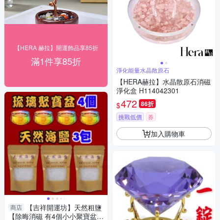
【HERA 赫拉】開運飾品享85折
滿1件享85折
淨化能量水晶散原石
【HERA赫拉】水晶散原石消磁
淨化盒 H114042301
472
86折
$
挑戰低價
券
加入購物車
【吉祥開運坊】天然粗鹽
商店
【除晦消磁 有4個小小聚寶盆+