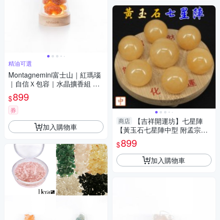
精油可選
Montagnemini富士山｜紅瑪瑙
｜自信Ｘ包容｜水晶擴香組 精
油可選
899
$
券
【吉祥開運坊】七星陣
商店
加入購物車
【黃玉石七星陣中型 附孟宗竹
底盤 開運 招財 招偏財】淨化
899
$
加入購物車