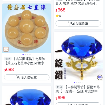
貴人 智慧 桃花 紫晶+粉晶七星
陣 小型 附孟宗竹底盤】淨化 擇
668
$
日
5
加入購物車
【吉祥開運坊】七星陣
商店
【黃玉石七星陣小型 附孟宗竹
底盤 開運 招財 招偏財】淨化
688
$
加入購物車
【吉祥開運坊】招財水晶
商店
鑽【一錠鑽=一定賺 水晶鑽中型
約7.8cm 含底座 多色可供選
699
$
擇】淨化 擇日