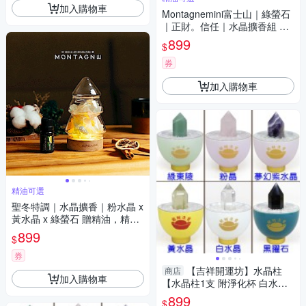
加入購物車
Montagnemini富士山｜綠螢石
｜正財。信任｜水晶擴香組 精
油可選
899
$
券
加入購物車
精油可選
聖冬特調｜水晶擴香｜粉水晶 x
黃水晶 x 綠螢石 贈精油，精油
可選
899
$
券
【吉祥開運坊】水晶柱
商店
加入購物車
【水晶柱1支 附淨化杯 白水晶
碎石 多款可供選擇】淨化 擇日
899
$