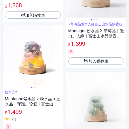
招財樹 元寶發財樹 大型】 開光
1,368
$
擇日
加入購物車
X草莓晶魅力人緣富士山水晶擴香組
Montagne粉水晶 X 草莓晶｜魅
力。人緣｜富士山水晶擴香組
精油可選
1,399
$
券
加入購物車
粉水晶x
Montagne紫水晶 × 粉水晶 x 藍
水晶｜守護。珍愛｜富士山水
晶擴香組 精油可選
1,499
$
5
(
1
)
券