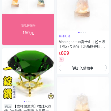
商品折價券
150元
精油可選
Montagnemini富士山｜粉水晶
｜桃花Ｘ美容｜水晶擴香組 精
油可選
899
$
券
加入購物車
【吉祥開運坊】招財水晶
商店
鑽【一錠鑽=一定賺 水晶鑽大型