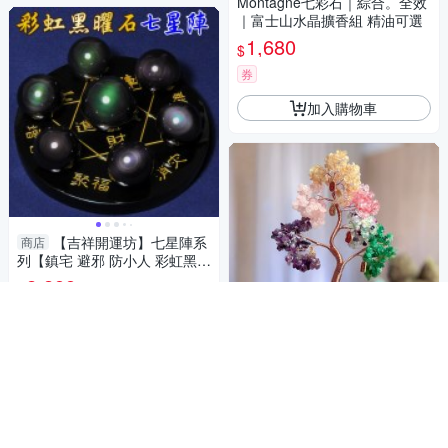
Montagne七彩石｜綜合。全效
｜富士山水晶擴香組 精油可選
1,680
$
券
加入購物車
【吉祥開運坊】七星陣系
商店
列【鎮宅 避邪 防小人 彩虹黑曜
石七星陣 含黑曜石底盤10cm】
2,288
$
淨化 擇日
加入購物車
全套裝含禮盒+各掛飾
2,937
$
券