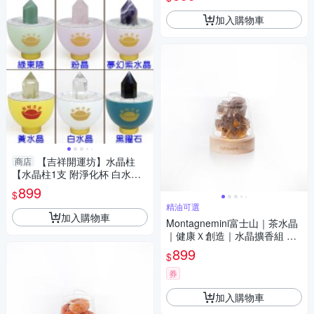
加入購物車
【吉祥開運坊】水晶柱
商店
【水晶柱1支 附淨化杯 白水晶
碎石 多款可供選擇】淨化 擇日
899
$
精油可選
加入購物車
Montagnemini富士山｜茶水晶
｜健康Ｘ創造｜水晶擴香組 精
油可選
899
$
券
加入購物車