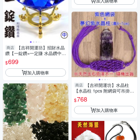
加入購物車
【吉祥開運坊】招財水晶
商店
鑽【一錠鑽=一定賺 水晶鑽中型
約7.8cm含底座 多色可供選
699
$
擇】淨化 擇日
加入購物車
【吉祥開運坊】水晶柱
商店
【水晶柱 1pcs 附網袋可吊掛
多款可供選擇】淨化 擇日
768
$
加入購物車