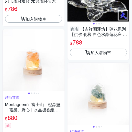
列【招財進寶 元寶招財樹大型
天然水晶招財樹 】 淨化開光 擇
786
$
日
加入購物車
【吉祥開運坊】蓮花系列
商店
【供佛 化樑 白色水晶蓮花座 大
型】開光 擇日
788
$
加入購物車
精油可選
Montagnemini富士山｜橙晶鹽
｜靈感。野心｜水晶擴香組 精
油可選
880
$
券
精油可選