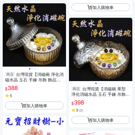
加入購物車
台灣現貨【消磁碗 淨化消
商店
磁水晶 玉石 手鍊 吊飾 飾品等
附白水晶300公克 元寶 已淨
388
$
台灣現貨【消磁碗 果型
商店
化】
淨化消磁水晶 玉石 手鍊 吊飾
5
飾品等 附白水晶300公克 元寶
398
$
已淨化】
加入購物車
5
(
2
)
加入購物車