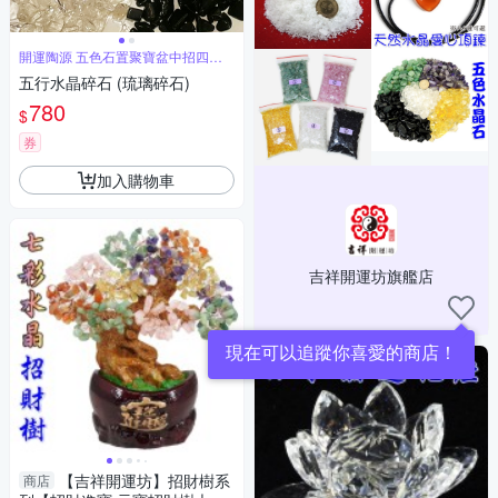
開運陶源 五色石置聚寶盆中招四方
財
五行水晶碎石 (琉璃碎石)
780
$
券
加入購物車
吉祥開運坊旗艦店
現在可以追蹤你喜愛的商店！
【吉祥開運坊】招財樹系
商店