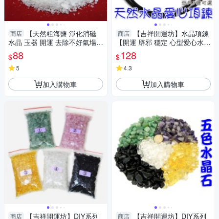
【天然粗海鹽 淨化消磁
【吉祥開運坊】水晶項鍊
商店
商店
水晶 玉器 開運 去除不好氣場
【開運 辟邪 穩定 心型愛心水晶
每包約150公克】
墜頭 有九款可供選擇 】淨化 擇
88
128
$
$
日
5
4.3
加入購物車
加入購物車
【吉祥開運坊】DIY系列
【吉祥開運坊】DIY系列
商店
商店