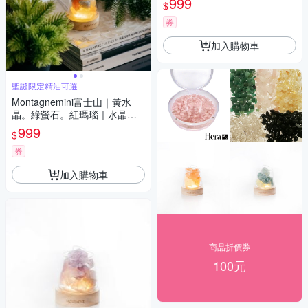
999
$
券
加入購物車
聖誕限定精油可選
Montagnemini富士山｜黃水
晶。綠螢石。紅瑪瑙｜水晶擴
香組 聖誕限定 精油可選
999
$
券
加入購物車
商品折價券
100元