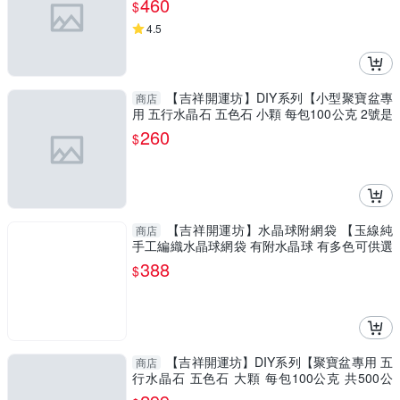
460
$
4.5
【吉祥開運坊】DIY系列【小型聚寶盆專
商店
用 五行水晶石 五色石 小顆 每包100公克 2號是
粉色】已淨化
260
$
【吉祥開運坊】水晶球附網袋 【玉線純
商店
手工編織水晶球網袋 有附水晶球 有多色可供選
擇 可吊掛】
388
$
【吉祥開運坊】DIY系列【聚寶盆專用 五
商店
行水晶石 五色石 大顆 每包100公克 共500公
克】已淨化