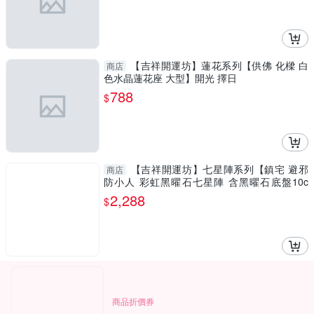
【吉祥開運坊】蓮花系列【供佛 化樑 白
商店
色水晶蓮花座 大型】開光 擇日
788
$
【吉祥開運坊】七星陣系列【鎮宅 避邪
商店
防小人 彩虹黑曜石七星陣 含黑曜石底盤10c
m】淨化 擇日
2,288
$
商品折價券