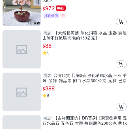
2302
972
$
86折
挑戰低價
券
【天然粗海鹽 淨化消磁 水晶 玉器 開運
商店
去除不好氣場 每包約150公克】
88
$
5
台灣現貨【消磁碗 淨化消磁水晶 玉石 手
商店
鍊 吊飾 飾品等 附白水晶300公克 元寶 已淨
化】
388
$
5
【吉祥開運坊】DIY系列【聚寶盆專用 五
商店
行水晶石 五色石 大顆 每個顏色200公克 共1k
g】已淨化