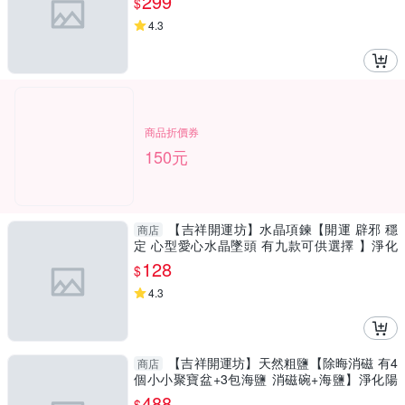
299
$
4.3
商品折價券
150元
【吉祥開運坊】水晶項鍊【開運 辟邪 穩
商店
定 心型愛心水晶墜頭 有九款可供選擇 】淨化
擇日
128
$
4.3
【吉祥開運坊】天然粗鹽【除晦消磁 有4
商店
個小小聚寶盆+3包海鹽 消磁碗+海鹽】淨化陽
宅
488
$