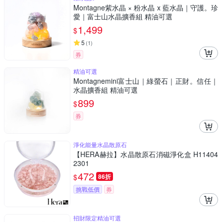
Montagne紫水晶 × 粉水晶 x 藍水晶｜守護。珍
愛｜富士山水晶擴香組 精油可選
1,499
$
5
(
1
)
券
精油可選
Montagnemini富士山｜綠螢石｜正財。信任｜
水晶擴香組 精油可選
899
$
券
淨化能量水晶散原石
【HERA赫拉】水晶散原石消磁淨化盒 H11404
2301
472
$
86折
挑戰低價
券
招財限定精油可選