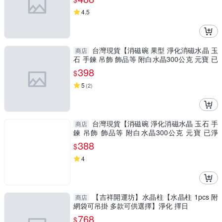
4.5
台灣現貨【消磁碗 果型 淨化消磁水晶 玉
商店
石 手鍊 吊飾 飾品等 附白水晶300公克 元寶 已
淨化】
398
$
5
(
2
)
台灣現貨【消磁碗 淨化消磁水晶 玉石 手
商店
鍊 吊飾 飾品等 附白水晶300公克 元寶 已淨
化】
388
$
4
【吉祥開運坊】水晶柱【水晶柱 1pcs 附
商店
網袋可吊掛 多款可供選擇】淨化 擇日
768
$