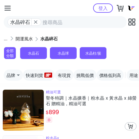
Yahoo購物中心
登入
水晶碎石
開運風水
水晶碎石
全部
水晶石
水晶球
水晶柱/簇
分類
品牌
快速到貨
有現貨
挑戰低價
價格低到高
用途
精油可選
聖冬特調｜水晶擴香｜粉水晶 x 黃水晶 x 綠螢
石 贈精油，精油可選
899
$
券
粉水晶x