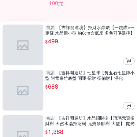
100元
【吉祥開運坊】招財水晶鑽【一錠鑽=一
商店
定賺 水晶鑽小型 約6cm含底座 多色可供選擇】
淨化 擇日
499
$
【吉祥開運坊】七星陣【黃玉石七星陣小
商店
型 附孟宗竹底盤 開運 招財 招偏財】淨化
688
$
【吉祥開運坊】水晶招財樹【琉璃元寶招
商店
財樹 天然水晶招財樹 元寶發財樹 大型】 開光
擇日
1,368
$