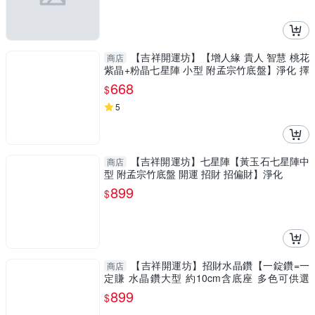
【吉祥開運坊】【增人緣 貴人 智慧 桃花
商店
紫晶+粉晶七星陣 小型 附孟宗竹底盤】淨化 擇
日
668
$
5
【吉祥開運坊】七星陣【黃玉石七星陣中
商店
型 附孟宗竹底盤 開運 招財 招偏財】淨化
899
$
【吉祥開運坊】招財水晶鑽【一錠鑽=一
商店
定賺 水晶鑽大型 約10cm含底座 多色可供選
擇】淨化 擇日
899
$