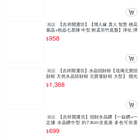
【吉祥開運坊】【增人緣 貴人 智慧 桃花
商店
紫晶+粉晶七星陣 中型 附孟宗竹底盤】淨化 擇
日
958
$
【吉祥開運坊】水晶招財樹【琉璃元寶招
商店
財樹 天然水晶招財樹 元寶發財樹 大型】 開光
擇日
1,368
$
【吉祥開運坊】招財水晶鑽【一錠鑽=一
商店
定賺 水晶鑽中型 約7.8cm含底座 多色可供選
擇】淨化 擇日
699
$