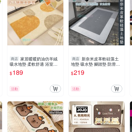
家居暖暖奶油仿羊絨
新奈米皮革軟硅藻土
商店
商店
吸水地墊 柔軟舒適 浴室腳
地墊 吸水墊 腳踏墊 防滑地
踏墊 長毛地毯
墊 地毯 門墊
189
219
$
$
活動
活動