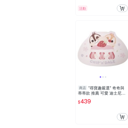
活動
*尋寶趣嚴選* 奇奇與
商店
蒂蒂款 推薦 可愛 迪士尼正
版 珪藻土地墊 吸水 公司正
439
$
品現貨 不能店到店!!!