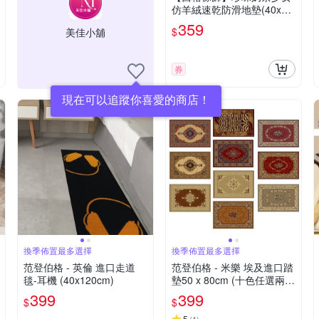
仿羊絨速乾防滑地墊(40x60
cm/止滑/柔毛/世界名畫)
359
$
美佳小舖
券
現在可以追蹤你喜愛的商店！
換季佈置最多選擇
換季佈置最多選擇
范登伯格 - 英倫 進口走道
范登伯格 - 米樂 埃及進口踏
毯-耳機 (40x120cm)
墊50 x 80cm (十色任選兩
入)
399
399
$
$
5