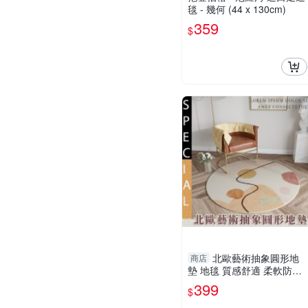
毯 - 幾何 (44 x 130cm)
359
$
北歐藝術抽象圓形地
商店
墊 地毯 質感舒適 柔軟防滑
床邊地毯 客廳臥室
399
$