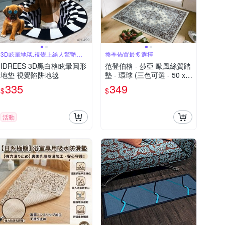
3D眩暈地毯,視覺上給人驚艷的
換季佈置最多選擇
感覺
IDREES 3D黑白格眩暈圓形
范登伯格 - 莎亞 歐風絲質踏
地垫 視覺陷阱地毯
墊 - 環球 (三色可選 - 50 x 7
0cm)
335
349
$
$
活動