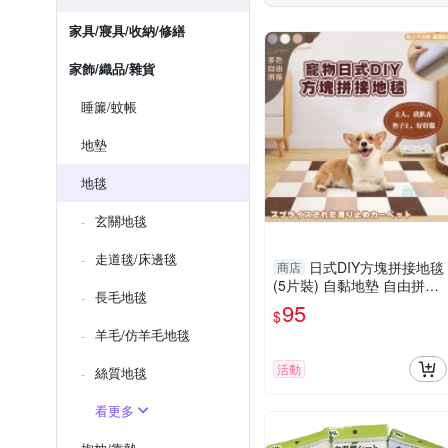
家具/寢具/收納/修繕
家飾/織品/雜貨
睡簾/蚊帳
地墊
地毯
玄關地毯
走道毯/床邊毯
日式DIY方塊拼接地毯
商店
(5片裝) 自黏地墊 自由拼接
長毛地毯
裁剪 寵物防滑地墊 寵物止
95
$
滑墊 地墊 地毯 地板貼
羊毛/仿羊毛地毯
活動
絲質地毯
看更多