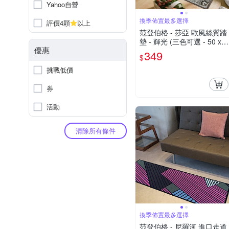
Yahoo自營
換季佈置最多選擇
評價4顆
以上
范登伯格 - 莎亞 歐風絲質踏
墊 - 輝光 (三色可選 - 50 x 7
優惠
0cm)
349
$
挑戰低價
券
活動
清除所有條件
換季佈置最多選擇
范登伯格 - 尼羅河 進口走道