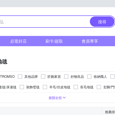
搜尋
必逛好店
刷卡/超取
會員專享
地毯
其他品牌
匠藝家居
好物良品
收納職人
TROMSO
金德恩
日本山崎
山德力
道毯/床邊毯
裝飾璧毯
羊毛/仿皮地毯
長毛地毯
玄關/門
珪藻/硅藻土地墊
亞麻地毯
巧拼墊
其他地毯
其他
物毛皮
蓆
居家掛飾
法蘭絨
其他商品
棉
塑膠
超細纖維
記憶棉
EV
展開全部
推薦排