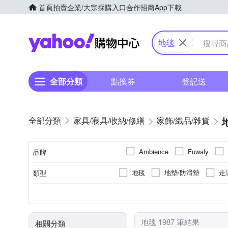
首頁
拍賣
企業/大宗採購入口
合作招商
App下載
Yahoo購物中心
地毯
全部分類
點換券
登記送
家具/寢具/收納/修繕
家飾/織品/雜貨
Ambience
Fuwaly
品牌
范登伯格
西格傢飾
地毯
地墊/防滑墊
走
類型
品牌名稱
爬行墊/遊戲墊
沙發椅墊
聚酯纖維
混紡棉
否
抱枕
4人座
擺飾
聚酯纖維
人造絲
存錢筒
動
竹
顏色
主要材質
表布主材質
黏貼/釘掛
種類
座位數
地毯 1987 筆結果
相關分類