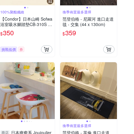
100%聚酯纖維
換季佈置最多選擇
【Condor】日本山崎 Sofwa
范登伯格 - 尼羅河 進口走道
浴室吸水腳踏墊CB-310S 3
毯 - 交集 (44 x 130cm)
6*20CM 抗菌/防滑/吸水墊/
350
359
$
$
地毯/地墊/踏墊
挑戰低價
券
換季佈置最多選擇
日本療癒系 Joujoulier
范登伯格 - 英倫 進口走道
商店