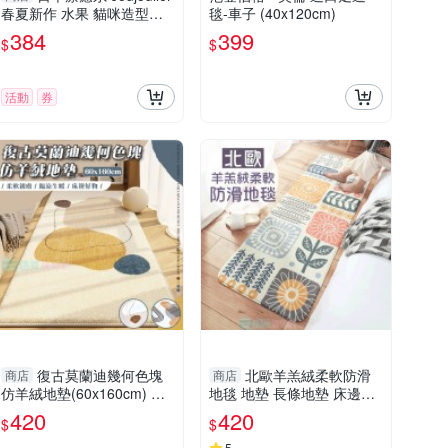
春夏新作 水果 貓咪造型地
毯-車子 (40x120cm)
墊 | 椅墊 地毯 玄關 臥室 腳
384
399
$
$
踏墊 小墊子
活動
券
復古莫蘭迪幾何色塊
北歐羊羔絨柔軟防滑
商店
商店
仿羊絨地墊(60x160cm) 吸
地毯 地墊 長條地墊 床邊地
水地墊 地毯 羊羔絨 防滑地
毯 大尺寸
420
420
$
$
毯 長條地墊 床邊地毯
5