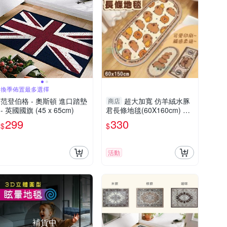
換季佈置最多選擇
范登伯格 - 奧斯頓 進口踏墊
超大加寬 仿羊絨水豚
商店
- 英國國旗 (45 x 65cm)
君長條地毯(60X160cm) 床
邊地毯 飄窗地墊 毛絨地墊
299
330
$
$
臥室兒童房 皮卡巴拉
活動
補貨中