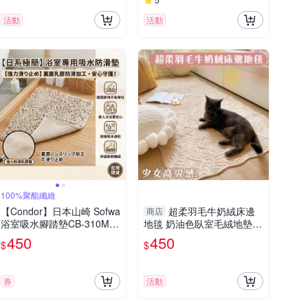
活動
活動
100%聚酯纖維
【Condor】日本山崎 Sofwa
超柔羽毛牛奶絨床邊
商店
浴室吸水腳踏墊CB-310M 4
地毯 奶油色臥室毛絨地墊
5*60CM 抗菌/防滑/吸水墊/
防滑地毯 沙發墊
450
450
$
$
地毯/地墊/踏墊
券
活動