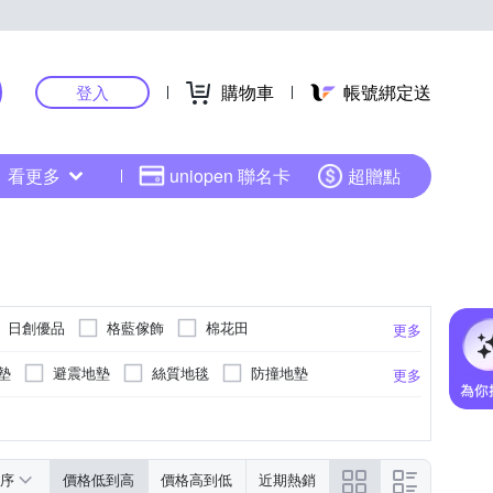
購物車
帳號綁定送
登入
看更多
uniopen 聯名卡
超贈點
日創優品
格藍傢飾
棉花田
更多
墊
避震地墊
絲質地毯
防撞地墊
更多
地墊
橡膠
珪藻土
雪尼爾
A/EPE/XPE
序
價格低到高
價格高到低
近期熱銷