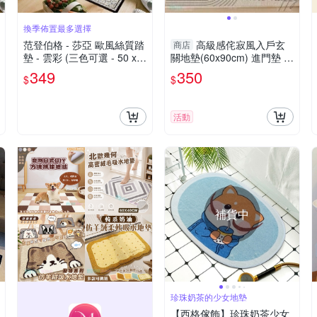
換季佈置最多選擇
范登伯格 - 莎亞 歐風絲質踏
高級感侘寂風入戶玄
商店
墊 - 雲彩 (三色可選 - 50 x 7
關地墊(60x90cm) 進門墊 腳
0cm)
踏墊 防滑耐磨
349
350
$
$
活動
補貨中
珍珠奶茶的少女地墊
【西格傢飾】珍珠奶茶少女