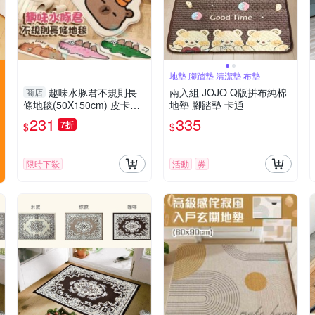
地墊 腳踏墊 清潔墊 布墊
趣味水豚君不規則長
兩入組 JOJO Q版拼布純棉
商店
條地毯(50X150cm) 皮卡巴
地墊 腳踏墊 卡通
拉地墊 床邊地毯 腳踏墊 飄
231
335
7折
$
$
窗地毯
限時下殺
活動
券