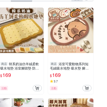
韓系奶油仿羊絨柔軟
浴室可愛動物系列短
商店
商店
吸水地墊 浴室腳踏墊 防滑
毛絨吸水地墊 吸水墊 腳踏
地毯 毛毯 床邊地毯
墊 地毯 毛毯 水獺水豚君皮
169
169
$
$
卡巴拉 床邊地毯
3.7
活動
活動