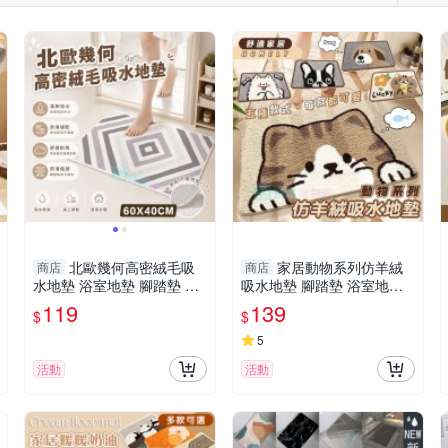
北歐幾何高密絨毛吸
家居動物系列仿羊絨
商店
商店
水地墊 浴室地墊 腳踏墊 防
吸水地墊 腳踏墊 浴室地墊
滑墊 仿羊絨地毯 加厚 柔軟
地毯 加厚 防滑墊 柔軟舒適
119
139
$
$
舒適
5
活動
活動