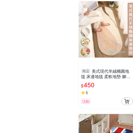
美式現代羊絨橢圓地
商店
毯 床邊地毯 柔軟地墊 腳踏
墊 臥室 吸水地墊
450
$
5
活動