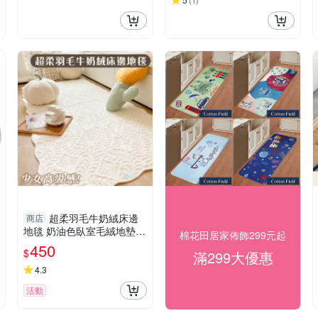
(
1
)
超柔羽毛牛奶絨床邊
商店
地毯 奶油色臥室毛絨地墊
棉花田居家佈飾299元起
防滑地毯 沙發墊
450
$
滿299大優惠
4.3
活動