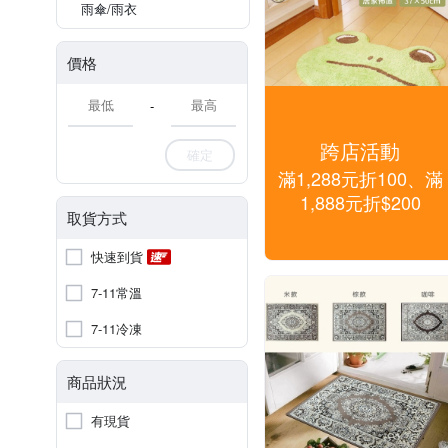
雨傘/雨衣
價格
-
跨店活動
確定
滿1,288元折100、滿
1,888元折$200
取貨方式
快速到貨
7-11常溫
7-11冷凍
商品狀況
有現貨