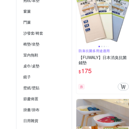
抱枕/靠墊
窗簾
門簾
沙發套/椅套
椅墊/坐墊
防臭抗菌多用途適用
室內拖鞋
【FUWALY】日本消臭抗菌
鋪墊
桌巾/桌墊
175
$
鏡子
券
壁紙/壁貼
節慶佈置
掛畫/掛布
日用雜貨