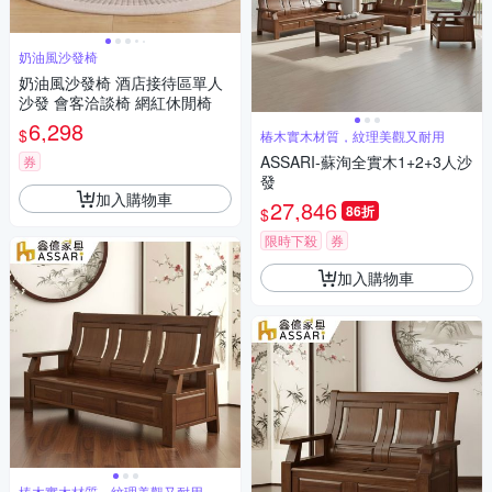
奶油風沙發椅
奶油風沙發椅 酒店接待區單人
沙發 會客洽談椅 網紅休閒椅
6,298
$
椿木實木材質，紋理美觀又耐用
ASSARI-蘇洵全實木1+2+3人沙
券
發
加入購物車
27,846
86折
$
限時下殺
券
加入購物車
椿木實木材質，紋理美觀又耐用