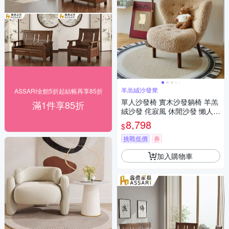
羊羔絨沙發凳
ASSARI全館5折起結帳再享85折
單人沙發椅 實木沙發躺椅 羊羔
滿1件享85折
絨沙發 侘寂風 休閒沙發 懶人沙
發凳
8,798
$
挑戰低價
券
加入購物車