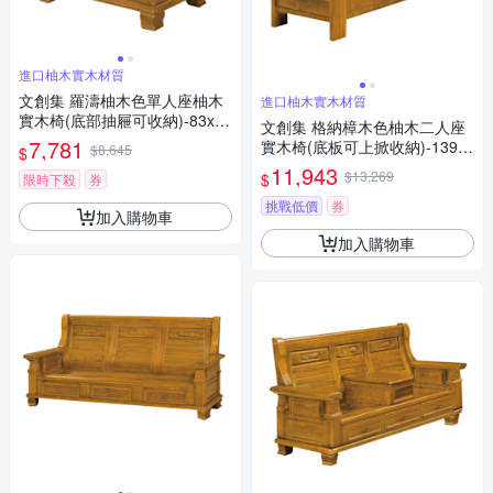
進口柚木實木材質
文創集 羅濤柚木色單人座柚木
進口柚木實木材質
實木椅(底部抽屜可收納)-83x75
文創集 格納樟木色柚木二人座
x102cm免組
7,781
實木椅(底板可上掀收納)-139x7
$8,645
$
3x99cm免組
11,943
$13,269
$
限時下殺
券
挑戰低價
券
加入購物車
加入購物車