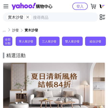
Yahoo購物中心
登入
實木沙發
沙發
實木沙發
全部
單人座沙發
三人座沙發
雙人座沙發
組合沙發
分類
精選活動