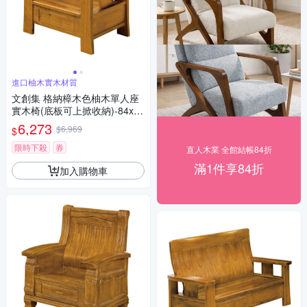
進口柚木實木材質
文創集 格納樟木色柚木單人座
實木椅(底板可上掀收納)-84x73
x99cm免組
6,273
$6,969
$
限時下殺
券
直人木業 全館結帳84折
滿1件享84折
加入購物車