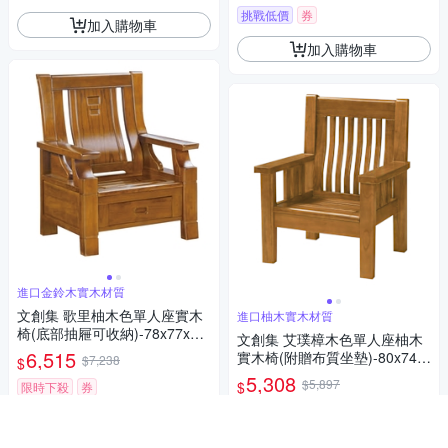
挑戰低價
券
加入購物車
加入購物車
進口金鈴木實木材質
文創集 歌里柚木色單人座實木
進口柚木實木材質
椅(底部抽屜可收納)-78x77x10
文創集 艾璞樟木色單人座柚木
2cm免組
6,515
實木椅(附贈布質坐墊)-80x74x
$7,238
$
102cm免組
5,308
$5,897
$
限時下殺
券
限時下殺
券
加入購物車
加入購物車