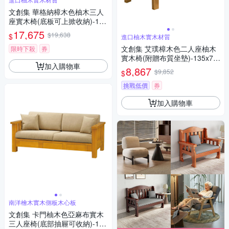
文創集 華格納樟木色柚木三人
座實木椅(底板可上掀收納)-193
x73x100cm免組
17,675
$19,638
$
進口柚木實木材質
文創集 艾璞樟木色二人座柚木
限時下殺
券
實木椅(附贈布質坐墊)-135x74
加入購物車
x102cm免組
8,867
$9,852
$
挑戰低價
券
加入購物車
南洋檜木實木側板木心板
文創集 卡門柚木色亞麻布實木
三人座椅(底部抽屜可收納)-193