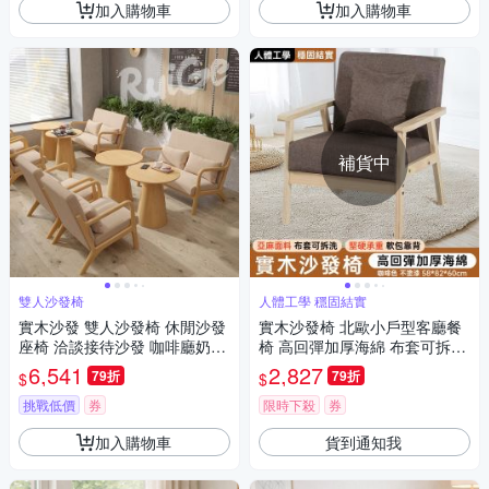
加入購物車
加入購物車
補貨中
雙人沙發椅
人體工學 穩固結實
實木沙發 雙人沙發椅 休閒沙發
實木沙發椅 北歐小戶型客廳餐
座椅 洽談接待沙發 咖啡廳奶茶
椅 高回彈加厚海綿 布套可拆洗
店民宿餐廳椅
簡約單人椅 辦公椅子 58*82*60
6,541
2,827
79折
79折
$
$
cm
挑戰低價
券
限時下殺
券
加入購物車
貨到通知我