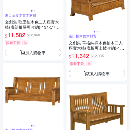
進口金鈴木實木材質
文創集 歌里柚木色二人座實木
椅(底部抽屜可收納)-134x77x1
02cm免組
11,582
$12,868
$
進口柚木實木材質
文創集 華格納樟木色柚木二人
限時下殺
券
座實木椅(底板可上掀收納)-137
加入購物車
x73x100cm免組
11,642
$12,935
$
限時下殺
券
加入購物車
進口柚木實木材質