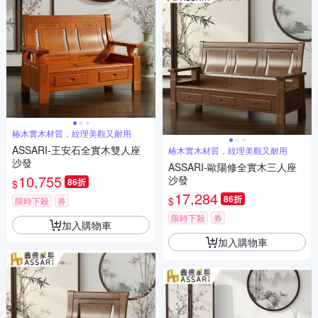
椿木實木材質，紋理美觀又耐用
ASSARI-王安石全實木雙人座
椿木實木材質，紋理美觀又耐用
沙發
ASSARI-歐陽修全實木三人座
10,755
沙發
86折
$
17,284
86折
$
限時下殺
券
限時下殺
券
加入購物車
加入購物車