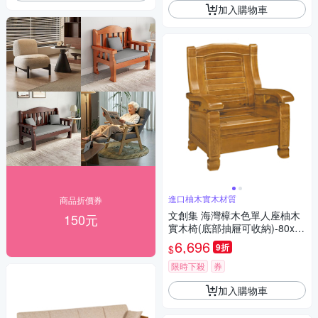
加入購物車
進口柚木實木材質
商品折價券
文創集 海灣樟木色單人座柚木
150元
實木椅(底部抽屜可收納)-80x75
x97cm免組
6,696
9折
$
限時下殺
券
加入購物車