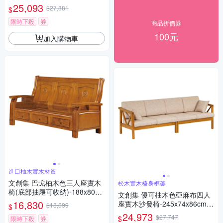
x80x85cm免組
25,093
$27,881
$
限時下殺
券
商品折價券
100元
加入購物車
進口柚木實木材質
文創集 巴戈柚木色三人座實木
松木實木椅身框架
椅(底部抽屜可收納)-188x80x1
文創集 優可柚木色亞麻布四人
04cm免組
16,830
座實木沙發椅-245x74x86cm免
$18,699
$
組
24,973
$27,747
$
限時下殺
券