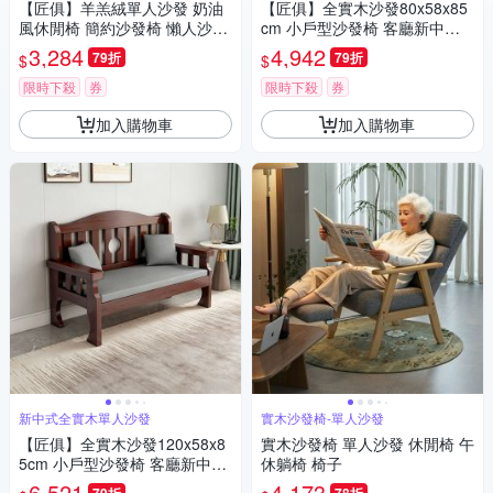
【匠俱】羊羔絨單人沙發 奶油
【匠俱】全實木沙發80x58x85
風休閒椅 簡約沙發椅 懶人沙發
cm 小戶型沙發椅 客廳新中式
椅子 小戶型座椅
沙發 出租屋小沙發 簡約現代休
3,284
4,942
79折
79折
$
$
閒椅
限時下殺
券
限時下殺
券
加入購物車
加入購物車
新中式全實木單人沙發
實木沙發椅-單人沙發
【匠俱】全實木沙發120x58x8
實木沙發椅 單人沙發 休閒椅 午
5cm 小戶型沙發椅 客廳新中式
休躺椅 椅子
沙發 出租屋小沙發 簡約現代休
6,521
4,173