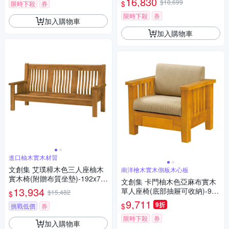
16,830
$18,699
$
限時下殺
券
限時下殺
券
加入購物車
加入購物車
進口柚木實木材質
文創集 艾璞樟木色三人座柚木
南洋檜木實木側板木心板
實木椅(附贈布質坐墊)-192x74
文創集 卡門柚木色亞麻布實木
x102cm免組
13,934
單人座椅(底部抽屜可收納)-90x
$15,482
$
80x85cm免組
9,711
9折
$
挑戰低價
券
限時下殺
券
加入購物車