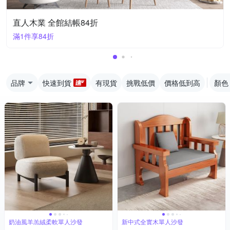
直人木業 全館結帳84折
滿1件享84折
品牌
快速到貨
有現貨
挑戰低價
價格低到高
顏色
奶油風羊羔絨柔軟單人沙發
新中式全實木單人沙發