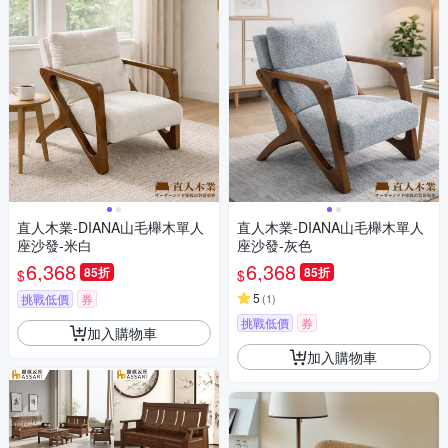
直人木業-DIANA山毛櫸木單人
直人木業-DIANA山毛櫸木單人
座沙發-米白
座沙發-灰色
6,368
6,368
85折
85折
$
$
5
挑戰低價
券
(
1
)
挑戰低價
券
加入購物車
加入購物車