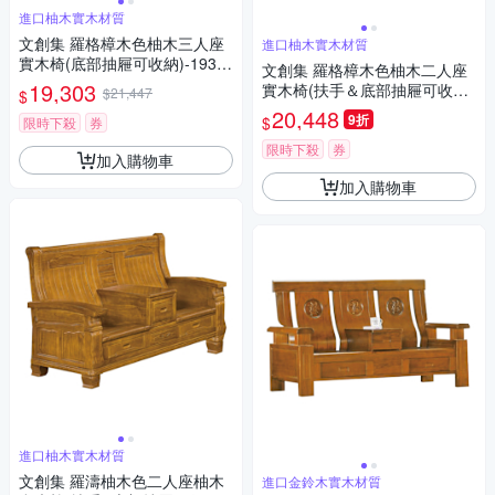
進口柚木實木材質
文創集 羅格樟木色柚木三人座
進口柚木實木材質
實木椅(底部抽屜可收納)-193x7
文創集 羅格樟木色柚木二人座
3x98cm免組
19,303
實木椅(扶手＆底部抽屜可收納)
$21,447
$
-173x73x98cm免組
20,448
9折
$
限時下殺
券
限時下殺
券
加入購物車
加入購物車
進口柚木實木材質
文創集 羅濤柚木色二人座柚木
進口金鈴木實木材質