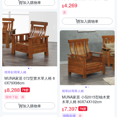
加入購物車
扶手座椅（高密度回彈海綿 56*
4,269
$
66CM）
券
加入購物車
簡單好用單人椅
MUNA家居 072型實木單人椅 8
0X79X98cm
8,288
79折
$
簡單好用單人椅
MUNA家居 小S2015型柚木實
限時下殺
券
木單人椅 80X74X102cm
加入購物車
7,397
79折
$
挑戰低價
券