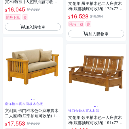
實木椅(扶手&底部抽屜可收納)-
文創集 羅里柚木色二人座實木
173x75x102cm免組
16,045
椅(底部抽屜可收納)-172x77x1
$17,827
$
03cm免組
16,528
$18,364
$
限時下殺
券
限時下殺
券
加入購物車
加入購物車
南洋檜木實木側板木心板
文創集 卡門柚木色亞麻布實木
進口金鈴木實木材質
二人座椅(底部抽屜可收納)-144
文創集 歌里柚木色三人座實木
x80x85cm免組
17,553
椅(底部抽屜可收納)-191x77x1
$19,503
$
02cm免組