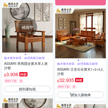
補貨中
椿木實木材質，紋理美觀又耐用
ASSARI-李商隱全實木單人座
椿木實木材質，紋理美觀又耐用
沙發
ASSARI-王安石全實木1+2+3人
3,936
沙發
86折
$
32,935
86折
$
限時下殺
券
限時下殺
券
貨到通知我
加入購物車