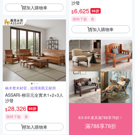
沙發
加入購物車
6,625
86折
$
限時下殺
券
加入購物車
椿木實木材質，紋理美觀又耐用
ASSARI-柳宗元全實木1+2+3人
沙發
28,326
86折
$
限時下殺
券
8/3-8/9 家具滿788享78折！
滿788享78折
加入購物車