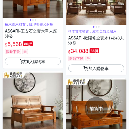
椿木實木材質，紋理美觀又耐用
ASSARI-王安石全實木單人座
椿木實木材質，紋理美觀又耐用
沙發
ASSARI-歐陽修全實木1+2+3人
5,568
沙發
86折
$
34,088
86折
$
限時下殺
券
限時下殺
券
加入購物車
加入購物車
補貨中