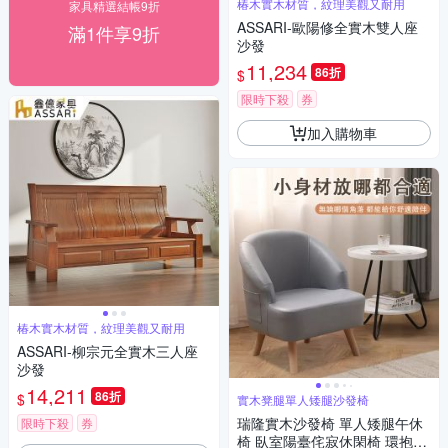
椿木實木材質，紋理美觀又耐用
家具精選結帳9折
ASSARI-歐陽修全實木雙人座
滿1件享9折
沙發
11,234
86折
$
限時下殺
券
加入購物車
椿木實木材質，紋理美觀又耐用
ASSARI-柳宗元全實木三人座
沙發
14,211
86折
$
實木凳腿單人矮腿沙發椅
瑞隆實木沙發椅 單人矮腿午休
限時下殺
券
椅 臥室陽臺侘寂休閑椅 環抱式