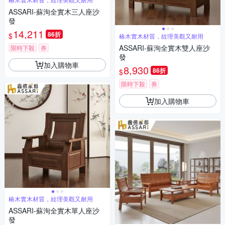
ASSARI-蘇洵全實木三人座沙
發
14,211
86折
$
椿木實木材質，紋理美觀又耐用
ASSARI-蘇洵全實木雙人座沙
限時下殺
券
發
加入購物車
8,930
86折
$
限時下殺
券
加入購物車
椿木實木材質，紋理美觀又耐用
ASSARI-蘇洵全實木單人座沙
發