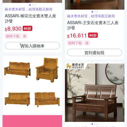
椿木實木材質，紋理美觀又耐用
ASSARI-柳宗元全實木雙人座
椿木實木材質，紋理美觀又耐用
沙發
ASSARI-王安石全實木三人座
8,930
沙發
86折
$
16,611
86折
$
限時下殺
券
限時下殺
券
加入購物車
貨到通知我