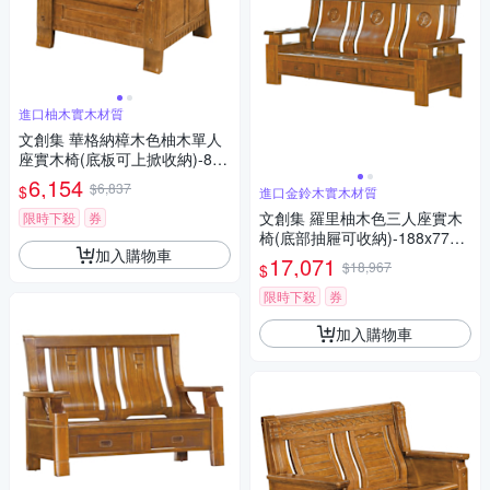
進口柚木實木材質
文創集 華格納樟木色柚木單人
座實木椅(底板可上掀收納)-80x
73x100cm免組
6,154
$6,837
$
進口金鈴木實木材質
文創集 羅里柚木色三人座實木
限時下殺
券
椅(底部抽屜可收納)-188x77x1
加入購物車
03cm免組
17,071
$18,967
$
限時下殺
券
加入購物車