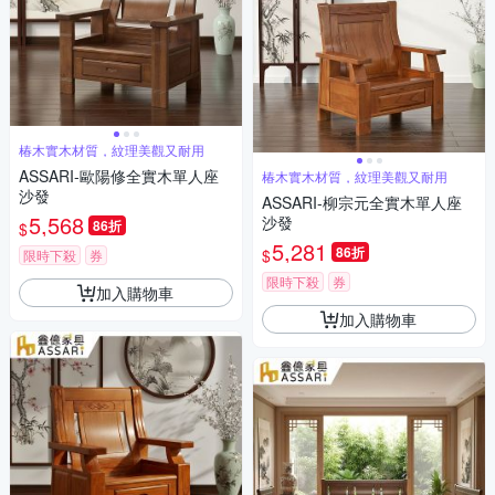
椿木實木材質，紋理美觀又耐用
ASSARI-歐陽修全實木單人座
椿木實木材質，紋理美觀又耐用
沙發
ASSARI-柳宗元全實木單人座
5,568
沙發
86折
$
5,281
86折
$
限時下殺
券
限時下殺
券
加入購物車
加入購物車