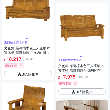
進口柚木實木材質
文創集 羅濤柚木色三人座柚木
實木椅(底部抽屜可收納)-191x7
5x102cm免組
18,217
$20,241
$
進口柚木實木材質
文創集 海灣樟木色三人座柚木
限時下殺
券
實木椅(底部抽屜可收納)-191x7
加入購物車
5x97cm免組
17,975
$19,972
$
限時下殺
券
加入購物車