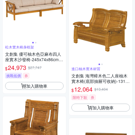
松木實木椅身框架
文創集 優可柚木色亞麻布四人
座實木沙發椅-245x74x86cm免
組
24,973
$27,747
$
進口柚木實木材質
文創集 海灣樟木色二人座柚木
挑戰低價
券
實木椅(底部抽屜可收納)-131x7
加入購物車
5x97cm免組
12,064
$13,404
$
限時下殺
券
加入購物車