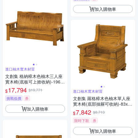
加入購物車
進口柚木實木材質
文創集 格納樟木色柚木三人座
實木椅(底板可上掀收納)-196x7
3x99cm免組
17,794
$19,771
$
進口柚木實木材質
文創集 羅格樟木色柚木單人座
挑戰低價
券
實木椅(底部抽屜可收納)-83x73
加入購物車
x98cm免組
7,842
$8,713
$
限時下殺
券
加入購物車