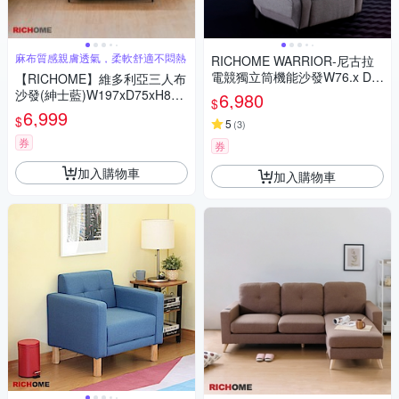
麻布質感親膚透氣，柔軟舒適不悶熱
RICHOME WARRIOR-尼古拉
電競獨立筒機能沙發W76.x D9
【RICHOME】維多利亞三人布
0-155 x H109 CM
沙發(紳士藍)W197xD75xH84C
6,980
$
M
6,999
$
5
(
3
)
券
券
加入購物車
加入購物車