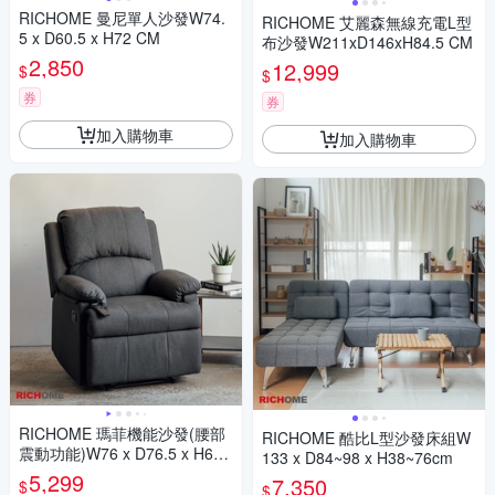
RICHOME 曼尼單人沙發W74.
RICHOME 艾麗森無線充電L型
5 x D60.5 x H72 CM
布沙發W211xD146xH84.5 CM
2,850
12,999
$
$
券
券
加入購物車
加入購物車
RICHOME 瑪菲機能沙發(腰部
RICHOME 酷比L型沙發床組W
震動功能)W76 x D76.5 x H60C
133 x D84~98 x H38~76cm
M
5,299
7,350
$
$