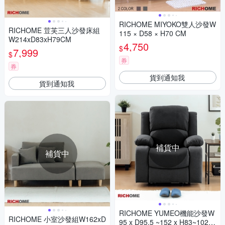
RICHOME MIYOKO雙人沙發W
RICHOME 荳芙三人沙發床組
115 × D58 × H70 CM
W214xD83xH79CM
4,750
$
7,999
$
券
券
貨到通知我
貨到通知我
補貨中
補貨中
RICHOME YUMEO機能沙發W
RICHOME 小室沙發組W162xD
95 x D95.5 ~152 x H83~102.5