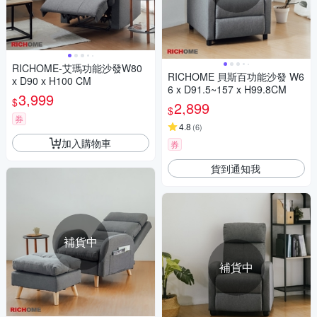
RICHOME-艾瑪功能沙發W80
RICHOME 貝斯百功能沙發 W6
x D90 x H100 CM
6 x D91.5~157 x H99.8CM
3,999
$
2,899
$
券
4.8
(
6
)
加入購物車
券
貨到通知我
補貨中
補貨中