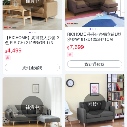
補貨中
RICHOME 莎莎伊奈獨立筒L型
【RICHOME】妮可雙人沙發-2
沙發W181xD125xH71CM
色 P-R-CH1212BR/GR 116 x 6
7,699
$
1 x 68 CM
4,499
$
券
券
貨到通知我
貨到通知我
補貨中
補貨中