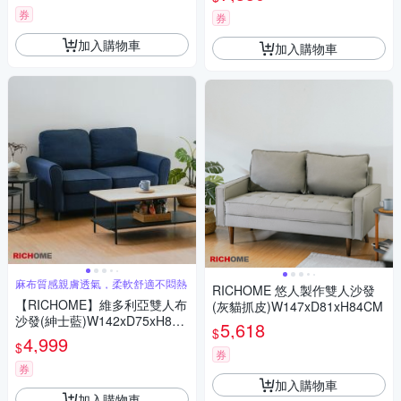
券
券
加入購物車
加入購物車
麻布質感親膚透氣，柔軟舒適不悶熱
RICHOME 悠人製作雙人沙發
【RICHOME】維多利亞雙人布
(灰貓抓皮)W147xD81xH84CM
沙發(紳士藍)W142xD75xH84C
5,618
$
M
4,999
$
券
券
加入購物車
加入購物車