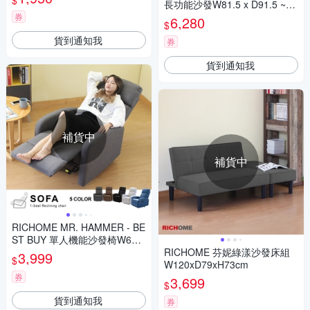
$
長功能沙發W81.5 x D91.5 ~15
5 x H76~99.5 CM
券
6,280
$
貨到通知我
券
貨到通知我
補貨中
補貨中
RICHOME MR. HAMMER - BE
ST BUY 單人機能沙發椅W68 ×
D93.5-167.5 × H79-103 cm
RICHOME 芬妮綠漾沙發床組
3,999
$
W120xD79xH73cm
券
3,699
$
貨到通知我
券