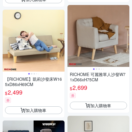
RICHOME 可麗雅單人沙發W7
【RICHOME】凱莉沙發床W16
1xD66xH75CM
5xD86xH69CM
2,699
$
2,499
$
券
券
加入購物車
加入購物車