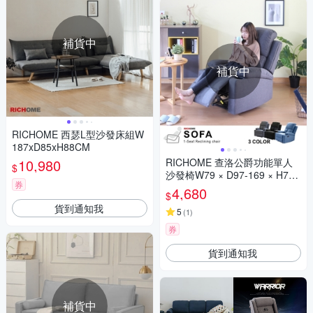
補貨中
補貨中
RICHOME 西瑟L型沙發床組W
187xD85xH88CM
10,980
RICHOME 查洛公爵功能單人
$
沙發椅W79 × D97-169 × H78-
券
99 cm
4,680
$
貨到通知我
5
(
1
)
券
貨到通知我
補貨中