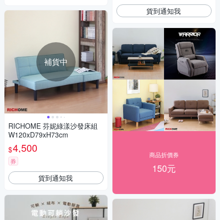
貨到通知我
補貨中
RICHOME 芬妮綠漾沙發床組
W120xD79xH73cm
4,500
$
商品折價券
券
150元
貨到通知我