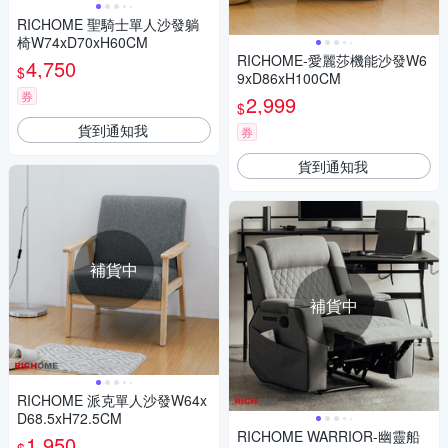
RICHOME 聖騎士單人沙發躺
椅W74xD70xH60CM
RICHOME-愛麗莎機能沙發W6
4,750
$
9xD86xH100CM
券
2,999
$
貨到通知我
券
貨到通知我
補貨中
補貨中
RICHOME 派克單人沙發W64x
D68.5xH72.5CM
RICHOME WARRIOR-幽靈船
1,950