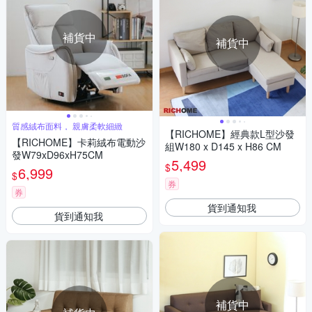
補貨中
補貨中
質感絨布面料， 親膚柔軟細緻
【RICHOME】經典款L型沙發
【RICHOME】卡莉絨布電動沙
組W180 x D145 x H86 CM
發W79xD96xH75CM
5,499
$
6,999
$
券
券
貨到通知我
貨到通知我
補貨中