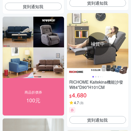
貨到通知我
貨到通知我
補貨中
RICHOME Kaitekina機能沙發
W84*D90*H101CM
商品折價券
4,680
$
100元
4.7
(
3
)
券
貨到通知我