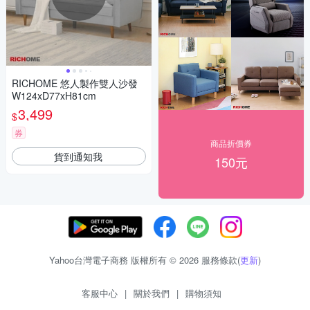
RICHOME 悠人製作雙人沙發
W124xD77xH81cm
3,499
$
券
商品折價券
貨到通知我
150元
Yahoo台灣電子商務 版權所有 © 2026 服務條款(
更新
)
客服中心
|
關於我們
|
購物須知