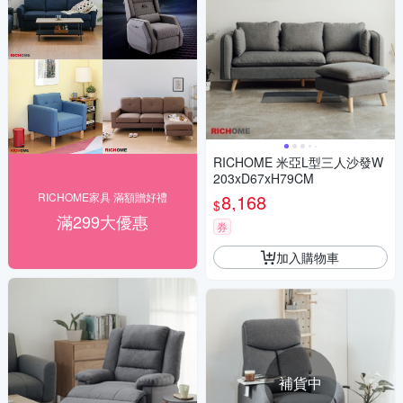
RICHOME 米亞L型三人沙發W
203xD67xH79CM
RICHOME家具 滿額贈好禮
8,168
$
滿299大優惠
券
加入購物車
補貨中