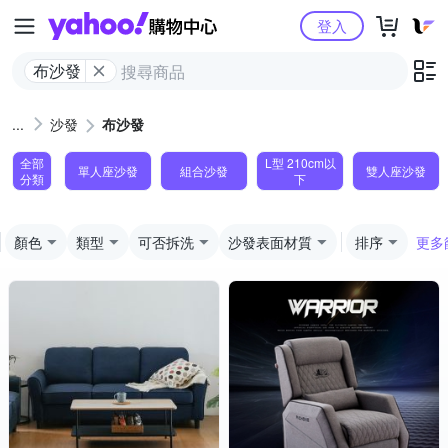
Yahoo購物中心
登入
布沙發
沙發
布沙發
全部
L型 210cm以
單人座沙發
組合沙發
雙人座沙發
分類
下
顏色
類型
可否拆洗
沙發表面材質
排序
更多