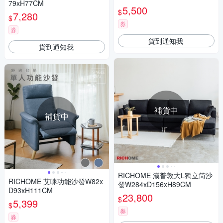
79xH77CM
CM
5,500
$
7,280
$
券
券
貨到通知我
貨到通知我
補貨中
補貨中
RICHOME 漢普敦大L獨立筒沙
RICHOME 艾咪功能沙發W82x
發W284xD156xH89CM
D93xH111CM
23,800
$
5,399
$
券
券