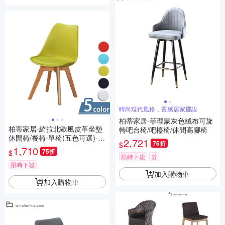
時尚現代風格，質感居家擺設
柏蒂家居-菲理蒙灰色絨布可旋
柏蒂家居-綺拉北歐風皮革坐墊
轉吧台椅/吧檯椅/休閒高腳椅
休閒椅/餐椅-單椅(五色可選)-46
2,721
76折
$
x43x83cm
1,710
75折
$
限時下殺
券
限時下殺
加入購物車
加入購物車