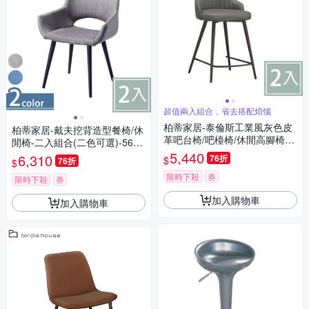
超值兩入組合，省去搭配煩惱
柏蒂家居-泰倫斯工業風灰色皮
柏蒂家居-戴夫挖背造型餐椅/休
革吧台椅/吧檯椅/休閒高腳椅-
閒椅-二入組合(二色可選)-56x5
二入組合-47x50x88cm
7x83cm
5,440
6,310
76折
$
76折
$
限時下殺
券
限時下殺
券
加入購物車
加入購物車