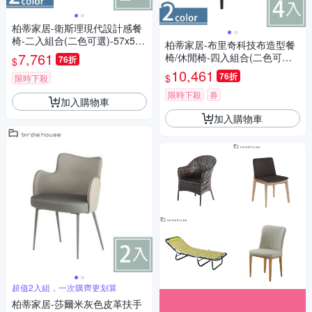
柏蒂家居-衛斯理現代設計感餐
椅-二入組合(二色可選)-57x52x
柏蒂家居-布里奇科技布造型餐
78cm
7,761
椅/休閒椅-四入組合(二色可選)-
76折
$
57x54x78cm
10,461
76折
$
限時下殺
限時下殺
券
加入購物車
加入購物車
超值2入組，一次購齊更划算
柏蒂家居-莎爾米灰色皮革扶手