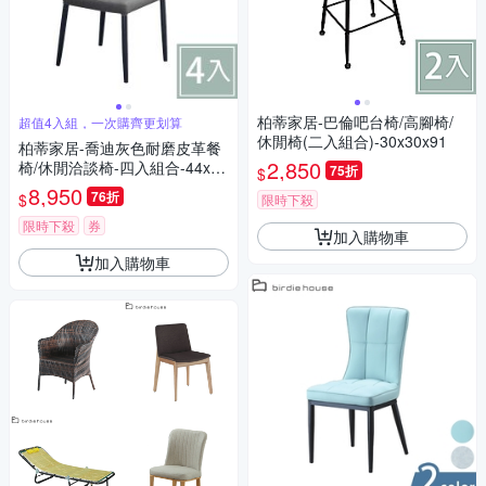
柏蒂家居-巴倫吧台椅/高腳椅/
超值4入組，一次購齊更划算
休閒椅(二入組合)-30x30x91
柏蒂家居-喬迪灰色耐磨皮革餐
2,850
椅/休閒洽談椅-四入組合-44x53
75折
$
x95cm
8,950
76折
$
限時下殺
限時下殺
券
加入購物車
加入購物車