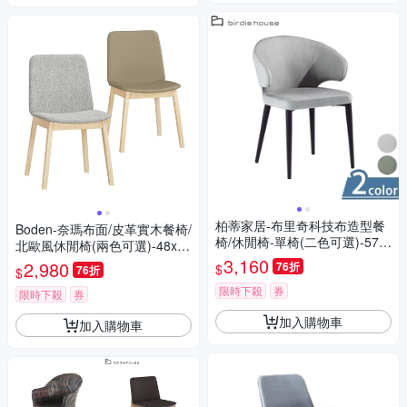
柏蒂家居-布里奇科技布造型餐
Boden-奈瑪布面/皮革實木餐椅/
椅/休閒椅-單椅(二色可選)-57x
北歐風休閒椅(兩色可選)-48x57
54x78cm
x81x46cm
3,160
2,980
76折
$
76折
$
限時下殺
券
限時下殺
券
加入購物車
加入購物車