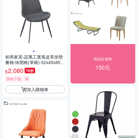
柏蒂家居-諾萬工業風皮革坐墊
商品折價券
餐椅/休閒椅(單椅)-52x45x85c
150元
m
2,080
76折
$
限時下殺
券
加入購物車