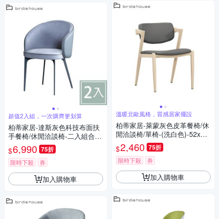
溫暖北歐風格，質感居家擺設
超值2入組，一次購齊更划算
柏蒂家居-萊蒙灰色皮革餐椅/休
柏蒂家居-達斯灰色科技布面扶
閒洽談椅/單椅-(洗白色)-52x56
手餐椅/休閒洽談椅-二入組合-5
x74cm
3x56x83cm
2,460
6,990
75折
$
75折
$
限時下殺
券
限時下殺
券
加入購物車
加入購物車