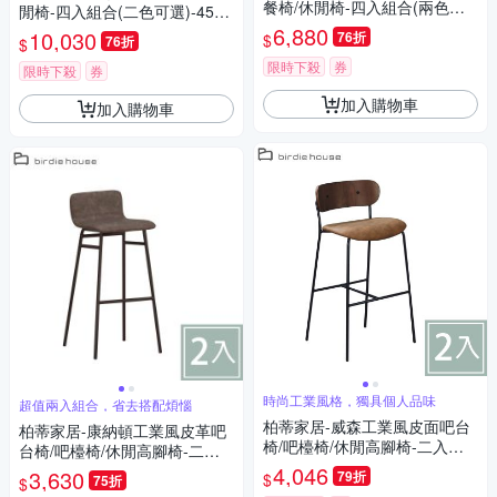
餐椅/休閒椅-四入組合(兩色可
閒椅-四入組合(二色可選)-45x4
選-橘色/灰色)-48x53x91cm
7x85cm
6,880
10,030
76折
$
76折
$
限時下殺
券
限時下殺
券
加入購物車
加入購物車
時尚工業風格，獨具個人品味
超值兩入組合，省去搭配煩惱
柏蒂家居-威森工業風皮面吧台
柏蒂家居-康納頓工業風皮革吧
椅/吧檯椅/休閒高腳椅-二入組
台椅/吧檯椅/休閒高腳椅-二入
合-43x44x96cm
組合-40x46x80cm
4,046
3,630
79折
$
75折
$