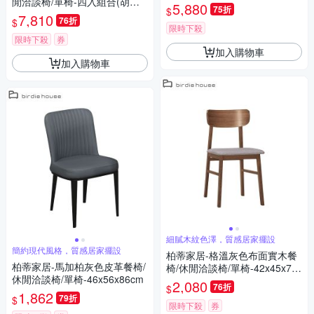
閒洽談椅/單椅-四入組合(胡桃
m
5,880
75折
$
色)-52x56x74cm
7,810
76折
$
限時下殺
限時下殺
券
加入購物車
加入購物車
細膩木紋色澤，質感居家擺設
簡約現代風格，質感居家擺設
柏蒂家居-格溫灰色布面實木餐
柏蒂家居-馬加柏灰色皮革餐椅/
椅/休閒洽談椅/單椅-42x45x78c
休閒洽談椅/單椅-46x56x86cm
m
2,080
76折
$
1,862
79折
$
限時下殺
券