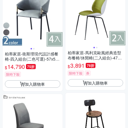
柏蒂家居-馬利克歐風經典造型
柏蒂家居-衛斯理現代設計感餐
布餐椅/休閒椅(二入組合)-47x4
椅-四入組合(二色可選)-57x52x
1x85cm
78cm
3,891
14,790
76折
$
75折
$
限時下殺
券
限時下殺
加入購物車
加入購物車