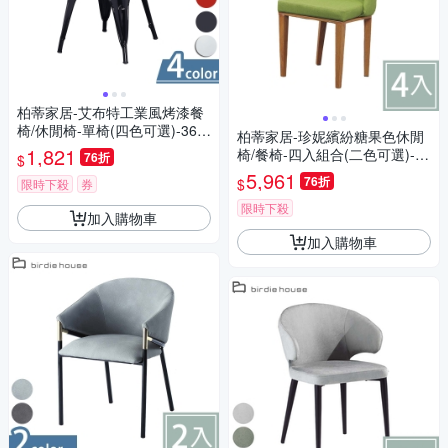
柏蒂家居-艾布特工業風烤漆餐
椅/休閒椅-單椅(四色可選)-36x
柏蒂家居-珍妮繽紛糖果色休閒
37x85cm
1,821
椅/餐椅-四入組合(二色可選)-48
76折
$
x44x93cm
5,961
76折
$
限時下殺
券
限時下殺
加入購物車
加入購物車