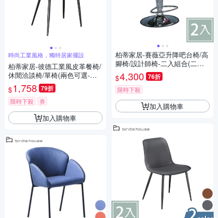
柏蒂家居-賽薇亞升降吧台椅/高
時尚工業風格，獨特居家擺設
腳椅/設計師椅-二入組合(二色
柏蒂家居-彼德工業風皮革餐椅/
可選)-44x38x90cm
4,300
休閒洽談椅/單椅(兩色可選-咖
76折
$
啡色/灰色)-50x60x81cm
1,758
79折
$
限時下殺
限時下殺
券
加入購物車
加入購物車