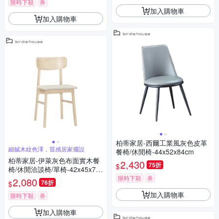
限時下殺
券
加入購物車
加入購物車
柏蒂家居-西爾工業風灰色皮革
細膩木紋色澤，質感居家擺設
餐椅/休閒椅-44x52x84cm
柏蒂家居-伊萊灰色布面實木餐
2,430
75折
$
椅/休閒洽談椅/單椅-42x45x78c
m
限時下殺
券
2,080
76折
$
加入購物車
限時下殺
券
加入購物車