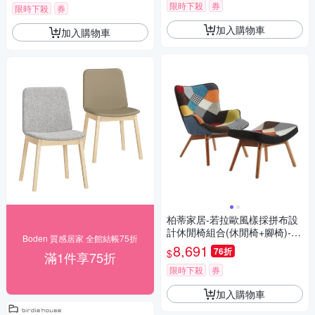
限時下殺
券
限時下殺
券
加入購物車
加入購物車
柏蒂家居-若拉歐風樣採拼布設
計休閒椅組合(休閒椅+腳椅)-45
Boden 質感居家 全館結帳75折
x45x99cm
8,691
76折
$
滿1件享75折
限時下殺
券
加入購物車