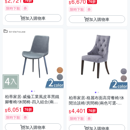
2,721
6,670
76折
$
76折
$
限時下殺
券
限時下殺
券
加入購物車
加入購物車
柏蒂家居-威倫工業風皮革黑鐵
柏蒂家居-格麗布面高背餐椅/休
腳餐椅/休閒椅-四入組合(兩色
閒洽談椅/房間椅(兩色可選-灰
可選-灰色/棕色)-53x55x85cm
6,051
色/咖啡色)-48x60x93cm
4,401
76折
$
76折
$
限時下殺
券
限時下殺
券
加入購物車
加入購物車