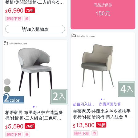
餐椅/休閒洽談椅-二入組合-56x
商品折價券
62x82cm
6,990
75折
$
150元
限時下殺
券
加入購物車
超值四入組，一次購齊更划算
柏蒂家居-莎爾米灰色皮革扶手
柏蒂家居-布里奇科技布造型餐
餐椅/休閒洽談椅-四入組合-56x
椅/休閒椅-二入組合(二色可選)-
62x82cm
57x54x78cm
13,500
5,590
75折
$
76折
$
限時下殺
券
限時下殺
券