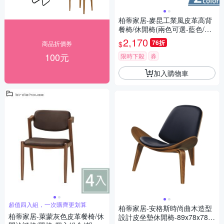
柏蒂家居-麥昆工業風皮革高背
餐椅/休閒椅(兩色可選-藍色/灰
色)-45x54x90cm
2,170
76折
$
商品折價券
100元
限時下殺
券
加入購物車
超值四入組，一次購齊更划算
柏蒂家居-安格斯時尚曲木造型
柏蒂家居-萊蒙灰色皮革餐椅/休
設計皮坐墊休閒椅-89x78x78c