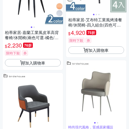
柏蒂家居-艾布特工業風烤漆餐
椅/休閒椅-四入組合(四色可選)-
36x37x85cm
4,920
柏蒂家居-嘉蘭工業風皮革高背
75折
$
餐椅/休閒椅(兩色可選-橘色/灰
限時下殺
券
色)-48x53x91cm
2,230
76折
$
加入購物車
限時下殺
券
加入購物車
時尚現代風格，質感居家擺設