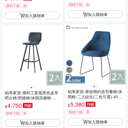
限時下殺
券
限時下殺
券
加入購物車
加入購物車
柏蒂家居-華頓簡約造型餐椅/休
柏蒂家居-傑柯工業風黑色皮革
閒椅-二入組合(二色可選)-45x4
吧台椅/吧檯椅/休閒高腳椅-二
7x85cm
入組合-41x51x104cm
5,380
4,750
76折
$
76折
$
限時下殺
券
限時下殺
券
加入購物車
加入購物車