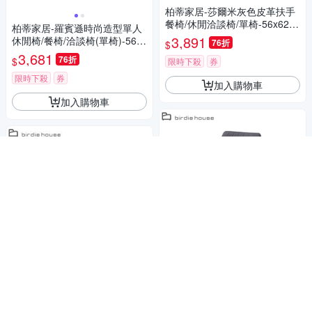
柏蒂家居-莎爾米灰色皮革扶手
餐椅/休閒洽談椅/單椅-56x62x8
柏蒂家居-羅賓遜時尚造型單人
2cm
3,891
休閒椅/餐椅/洽談椅(單椅)-56x5
76折
$
2x86cm
3,681
76折
$
限時下殺
券
限時下殺
券
加入購物車
加入購物車
柏蒂家居-蘇菲工業風皮革坐墊
餐椅/休閒椅(四入組合)-55x42x
現代時尚風格，都會品味家居
82cm
6,261
柏蒂家居-康納頓工業風皮革吧
76折
$