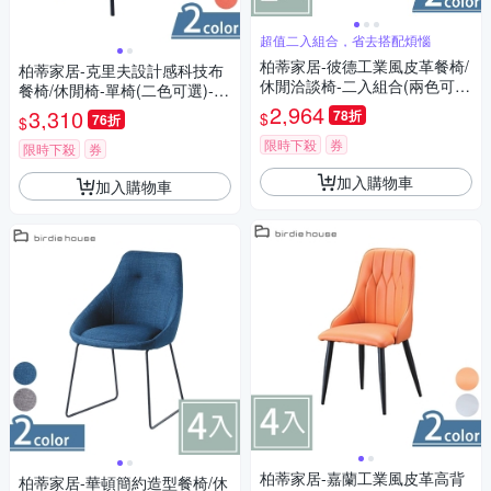
超值二入組合，省去搭配煩惱
柏蒂家居-彼德工業風皮革餐椅/
柏蒂家居-克里夫設計感科技布
休閒洽談椅-二入組合(兩色可
餐椅/休閒椅-單椅(二色可選)-55
選-咖啡色/灰色)-50x60x81cm
x64x78cm
2,964
3,310
78折
$
76折
$
限時下殺
券
限時下殺
券
加入購物車
加入購物車
柏蒂家居-嘉蘭工業風皮革高背
柏蒂家居-華頓簡約造型餐椅/休