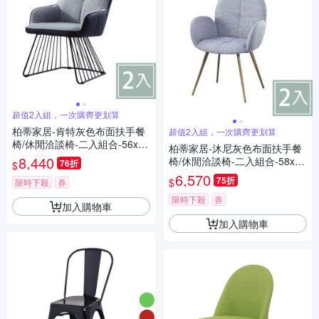
超值2入組，一次購齊更划算
柏蒂家居-肯特灰色布面扶手餐
超值2入組，一次購齊更划算
椅/休閒洽談椅-二入組合-56x46
柏蒂家居-沐尼灰色布面扶手餐
x80cm
8,440
椅/休閒洽談椅-二入組合-58x59
76折
$
x83cm
6,570
75折
$
限時下殺
券
限時下殺
券
加入購物車
加入購物車