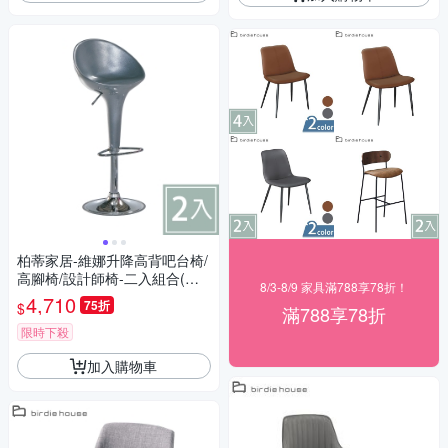
柏蒂家居-維娜升降高背吧台椅/
高腳椅/設計師椅-二入組合(二
8/3-8/9 家具滿788享78折！
色可選)-46x40x130cm
4,710
75折
$
滿788享78折
限時下殺
加入購物車