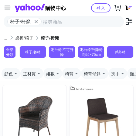
Yahoo購物中心
登入
椅子/椅凳
桌椅/椅子
椅子/椅凳
全部
吧台椅 不可升
吧台椅/升降椅
椅子/餐椅
戶外椅
分類
降
高55~75cm
顏色
主材質
組數
椅背
椅背傾斜
扶手
類