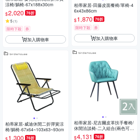
涼椅/躺椅-67x188x30cm
柏蒂家居-田藤皮面餐椅/單椅-4
6x43x86cm
2,020
76折
$
1,870
76折
$
5
(
1
)
限時下殺
券
限時下殺
券
加入購物車
加入購物車
柏蒂家居-尼吉爾皮革扶手餐椅/
柏蒂家居-威迪休閒二折彈簧涼
休閒洽談椅-二入組合(兩色可
椅/躺椅-67x64~103x63~93cm
選-綠色/灰色)-57x60x81cm
4,131
1,300
76折
$
76折
$