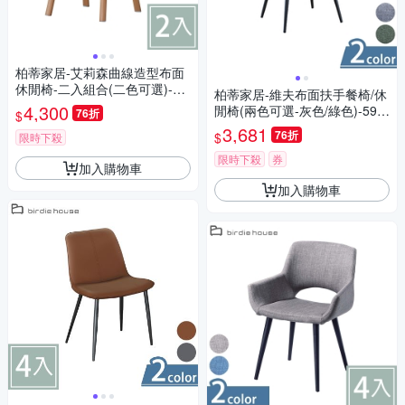
柏蒂家居-艾莉森曲線造型布面
休閒椅-二入組合(二色可選)-59
柏蒂家居-維夫布面扶手餐椅/休
x42x82cm
4,300
閒椅(兩色可選-灰色/綠色)-59x
76折
$
49x88cm
3,681
76折
$
限時下殺
限時下殺
券
加入購物車
加入購物車