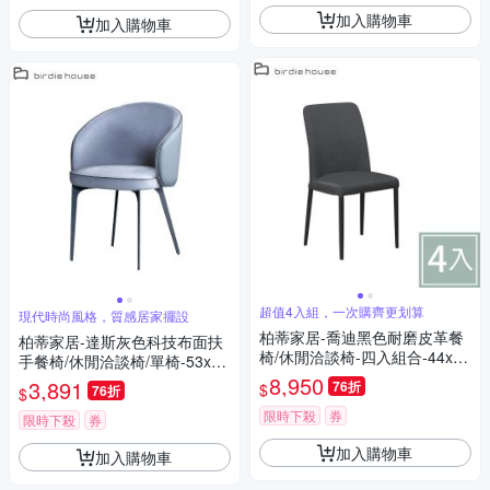
加入購物車
加入購物車
超值4入組，一次購齊更划算
現代時尚風格，質感居家擺設
柏蒂家居-喬迪黑色耐磨皮革餐
柏蒂家居-達斯灰色科技布面扶
椅/休閒洽談椅-四入組合-44x53
手餐椅/休閒洽談椅/單椅-53x56
x95cm
x83cm
8,950
3,891
76折
$
76折
$
限時下殺
券
限時下殺
券
加入購物車
加入購物車