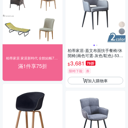
柏蒂家居-蓋文布面扶手餐椅/休
閒椅(兩色可選-灰色/駝色)-53x
柏蒂家居 家居新時代 全館結帳75折
63x87cm
3,681
76折
$
滿1件享75折
限時下殺
券
加入購物車