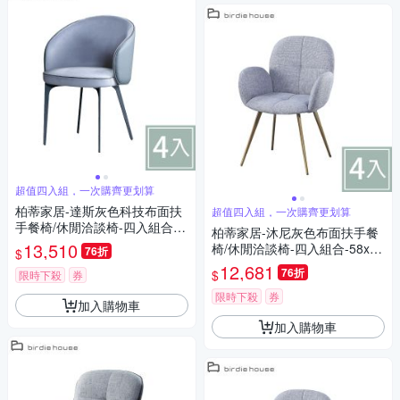
超值四入組，一次購齊更划算
柏蒂家居-達斯灰色科技布面扶
超值四入組，一次購齊更划算
手餐椅/休閒洽談椅-四入組合-5
柏蒂家居-沐尼灰色布面扶手餐
3x56x83cm
13,510
椅/休閒洽談椅-四入組合-58x59
76折
$
x83cm
12,681
76折
$
限時下殺
券
限時下殺
券
加入購物車
加入購物車