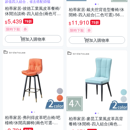
超值四入組合，省去搭配煩惱
柏蒂家居-彼德工業風皮革餐椅/
柏蒂家居-戴夫挖背造型餐椅/休
休閒洽談椅-四入組合(兩色可
閒椅-四入組合(二色可選)-56x5
選-咖啡色/灰色)-50x60x81cm
5,439
7x83cm
11,910
79折
$
75折
$
限時下殺
券
限時下殺
券
加入購物車
加入購物車
柏蒂家居-弗列得皮革吧台椅/吧
柏蒂家居-麥昆工業風皮革高背
檯椅/休閒高腳椅(兩色可選-灰
餐椅/休閒椅-四入組合(兩色可
色/橘色)-45x53x107cm
選-藍色/灰色)-45x54x90cm