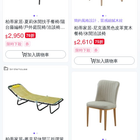
簡約風格設計，質感細膩木紋
柏蒂家居-夏莉休閒扶手餐椅/陽
台藤編椅/戶外庭院椅/洽談椅-6
柏蒂家居-尼克遜黑色皮革實木
0x57x82cm
餐椅/休閒洽談椅
2,950
76折
$
2,610
75折
$
限時下殺
券
限時下殺
券
加入購物車
加入購物車
柏蒂家居-麥克尼休閒三折彈簧