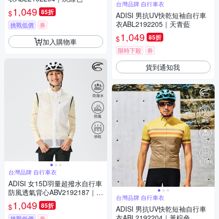
台灣品牌 自行車衣
1,049
85折
$
ADISI 男抗UV快乾短袖自行車
衣ABL2192205｜天青藍
挑戰低價
券
1,049
85折
$
加入購物車
限時下殺
券
貨到通知我
台灣品牌 自行車衣
ADISI 女15D羽量超撥水自行車
防風透氣背心ABV2192187｜透
台灣品牌 自行車衣
明白
1,049
85折
$
ADISI 男抗UV快乾短袖自行車
衣ABL2192204｜黃棕色
挑戰低價
券