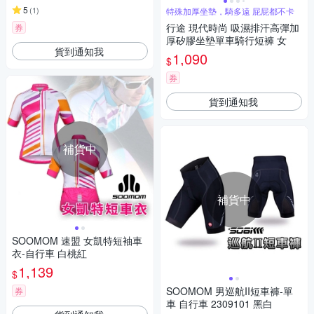
5
(
1
)
特殊加厚坐墊，騎多遠 屁屁都不卡
行途 現代時尚 吸濕排汗高彈加
券
厚矽膠坐墊單車騎行短褲 女
貨到通知我
1,090
$
券
貨到通知我
補貨中
補貨中
SOOMOM 速盟 女凱特短袖車
衣-自行車 白桃紅
1,139
$
SOOMOM 男巡航II短車褲-單
券
車 自行車 2309101 黑白