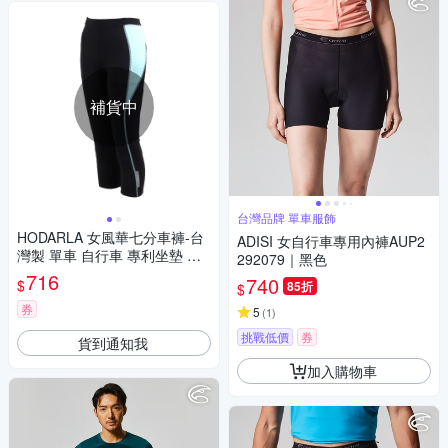
補貨中
台灣品牌 單車服飾
HODARLA 女風華七分車褲-台
ADISI 女自行車專用內褲AUP2
灣製 單車 自行車 專利坐墊 黑
292079｜黑色
水藍
716
740
$
85折
$
券
5
(
1
)
挑戰低價
券
貨到通知我
加入購物車