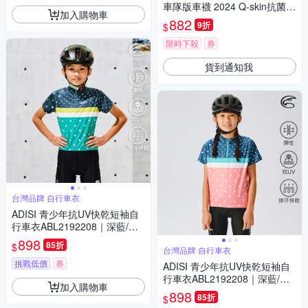
車隊版車襪 2024 Q-skin抗菌/
加入購物車
車隊/襪子/長襪/車襪/透氣車襪/
882
9折
$
機能襪
限時下殺
券
貨到通知我
台灣品牌 自行車衣
ADISI 青少年抗UV快乾短袖自
行車衣ABL2192208｜深藍/薄
荷綠
898
85折
$
台灣品牌 自行車衣
挑戰低價
券
ADISI 青少年抗UV快乾短袖自
行車衣ABL2192208｜深藍/櫻
加入購物車
粉
898
85折
$