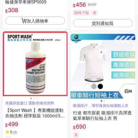
輪健身單車褲SP0005
456
$490
$
308
$
限時下殺
券
加入購物車
貨到通知我
美國原裝進口 運動衣物清洗劑
吸濕排汗，薄型修身短袖運動上衣
【Sport Wash 】專業機能運動
行途 都市探索 吸濕排汗高彈透
衣物洗劑 標準瓶裝 1000ml/34
氣單車騎行短袖上衣 男
oz
499
$
690
$
5
(
2
)
券