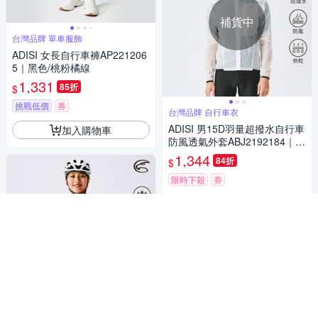
補貨中
台灣品牌 單車服飾
ADISI 女長自行車褲AP221206
5｜黑色/桃粉橘線
1,331
85折
$
挑戰低價
券
台灣品牌 自行車衣
ADISI 男15D羽量超撥水自行車
加入購物車
防風透氣外套ABJ2192184｜透
明白
1,344
84折
$
限時下殺
券
貨到通知我
補貨中