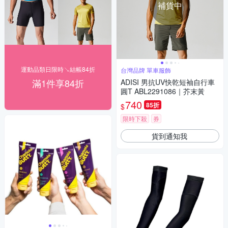
補貨中
運動品類日限時↘結帳84折
台灣品牌 單車服飾
滿1件享84折
ADISI 男抗UV快乾短袖自行車
圓T ABL2291086｜芥末黃
740
85折
$
限時下殺
券
貨到通知我