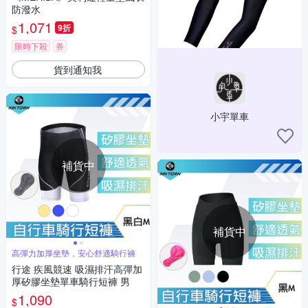
防潑水
1,071
9折
$
限時下殺
券
貨到通知我
小宇單車
補貨中
補貨中
高彈力加厚坐墊，安心舒適騎行褲
行途 疾風競速 吸濕排汗高彈加
厚矽膠坐墊單車騎行短褲 男
1,090
$