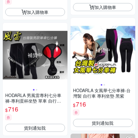
券
加入購物車
加入購物車
補貨中
補貨中
HODARLA 女風華七分車褲-台
HODARLA 男風雷專利七分車
灣製 自行車 專利坐墊 黑紫
褲-專利蛋杯坐墊 單車 自行車
716
$
長褲 台灣製 2202401 黑白
716
$
券
券
貨到通知我
貨到通知我