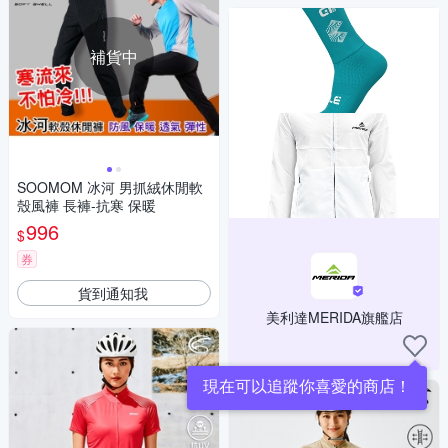
補貨中
SOOMOM 冰河 男抓絨休閒軟
殼風褲 長褲-抗寒 保暖
996
$
券
貨到通知我
美利達MERIDA旗艦店
現在可以追蹤你喜愛的商店！