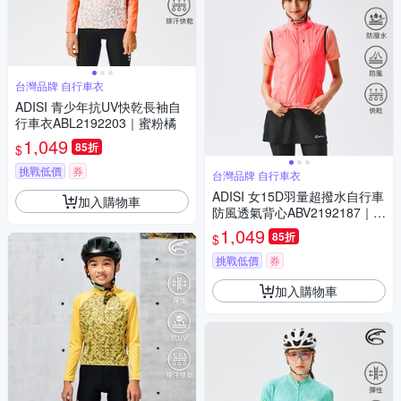
台灣品牌 自行車衣
ADISI 青少年抗UV快乾長袖自
行車衣ABL2192203｜蜜粉橘
1,049
85折
$
挑戰低價
券
台灣品牌 自行車衣
ADISI 女15D羽量超撥水自行車
加入購物車
防風透氣背心ABV2192187｜炫
麗桃紅
1,049
85折
$
挑戰低價
券
加入購物車