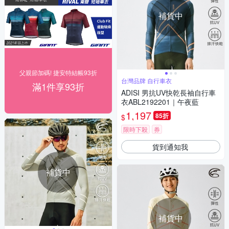
補貨中
父親節加碼! 捷安特結帳93折
台灣品牌 自行車衣
滿1件享93折
ADISI 男抗UV快乾長袖自行車
衣ABL2192201｜午夜藍
1,197
85折
$
限時下殺
券
貨到通知我
補貨中
補貨中