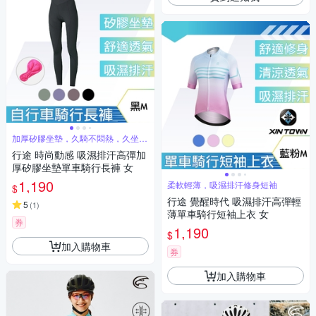
加厚矽膠坐墊，久騎不悶熱，久坐也
舒服
行途 時尚動感 吸濕排汗高彈加
厚矽膠坐墊單車騎行長褲 女
1,190
柔軟輕薄，吸濕排汗修身短袖
$
行途 覺醒時代 吸濕排汗高彈輕
5
(
1
)
薄單車騎行短袖上衣 女
券
1,190
$
加入購物車
券
加入購物車