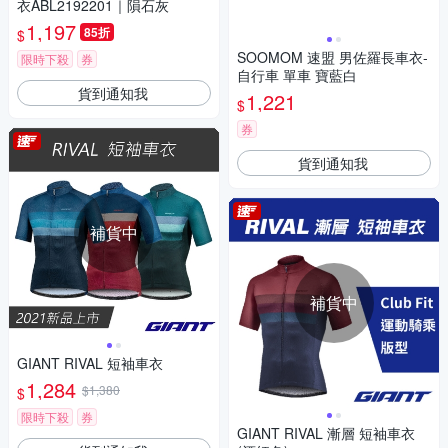
衣ABL2192201｜隕石灰
1,197
85折
$
SOOMOM 速盟 男佐羅長車衣-
限時下殺
券
自行車 單車 寶藍白
貨到通知我
1,221
$
券
貨到通知我
補貨中
補貨中
GIANT RIVAL 短袖車衣
1,284
$1,380
$
限時下殺
券
GIANT RIVAL 漸層 短袖車衣