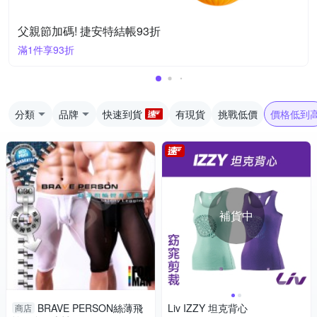
父親節加碼! 捷安特結帳93折
滿1件享93折
分類
品牌
快速到貨
有現貨
挑戰低價
價格低到
補貨中
BRAVE PERSON絲薄飛
Liv IZZY 坦克背心
商店