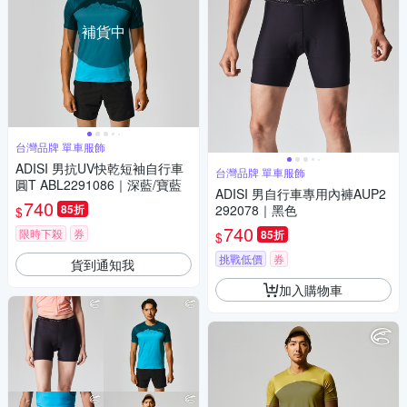
補貨中
台灣品牌 單車服飾
ADISI 男抗UV快乾短袖自行車
台灣品牌 單車服飾
圓T ABL2291086｜深藍/寶藍
ADISI 男自行車專用內褲AUP2
740
85折
292078｜黑色
$
740
限時下殺
券
85折
$
挑戰低價
券
貨到通知我
加入購物車