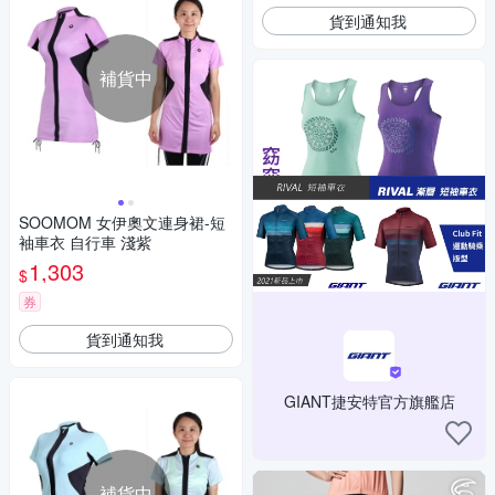
貨到通知我
補貨中
SOOMOM 女伊奧文連身裙-短
袖車衣 自行車 淺紫
1,303
$
券
貨到通知我
GIANT捷安特官方旗艦店
補貨中