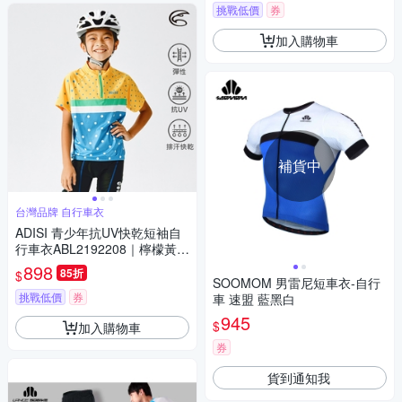
挑戰低價
券
加入購物車
補貨中
台灣品牌 自行車衣
ADISI 青少年抗UV快乾短袖自
行車衣ABL2192208｜檸檬黃/
蔚藍
898
85折
$
SOOMOM 男雷尼短車衣-自行
挑戰低價
券
車 速盟 藍黑白
945
$
加入購物車
券
貨到通知我