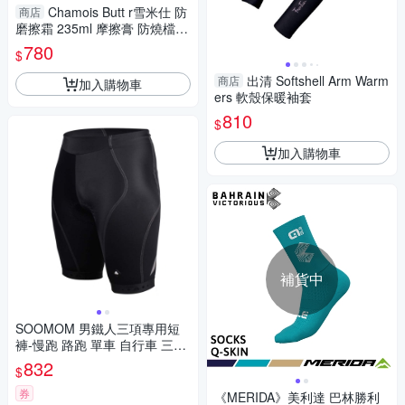
Chamois Butt r雪米仕 防
商店
磨擦霜 235ml 摩擦膏 防燒檔
北高雙塔必備 舒緩長時間騎乘
780
$
出清 Softshell Arm Warm
商店
加入購物車
ers 軟殼保暖袖套
810
$
加入購物車
補貨中
SOOMOM 男鐵人三項專用短
褲-慢跑 路跑 單車 自行車 三鐵
褲 反光 透氣 黑
832
$
券
《MERIDA》美利達 巴林勝利