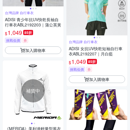
台灣品牌 自行車衣
ADISI 青少年抗UV快乾長袖自
行車衣ABL2192203｜蒲公英黃
1,049
85折
$
挑戰低價
券
台灣品牌 自行車衣
ADISI 女抗UV快乾短袖自行車
加入購物車
衣ABL2192207｜月白藍
1,049
85折
$
挑戰低價
券
加入購物車
補貨中
《MERIDA》美利達輕量型風衣