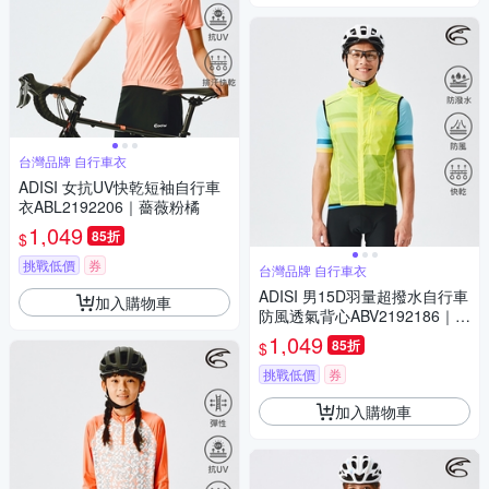
台灣品牌 自行車衣
ADISI 女抗UV快乾短袖自行車
衣ABL2192206｜薔薇粉橘
1,049
85折
$
挑戰低價
券
台灣品牌 自行車衣
ADISI 男15D羽量超撥水自行車
加入購物車
防風透氣背心ABV2192186｜亮
麗黃
1,049
85折
$
挑戰低價
券
加入購物車