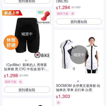
貨到通知我
(酒紅色)
1,284
$1,380
$
限時下殺
券
貨到通知我
補貨中
補貨中
《CycBike》騎車的人 男專業
短車褲 黑 CYC 中長途/新手/春
夏車褲/男車褲/單車/運動
1,298
$1,380
$
限時下殺
券
SOOMOM 女伊奧文連身裙-短
貨到通知我
袖車衣 單車 自行車 白黑
1,303
$
券