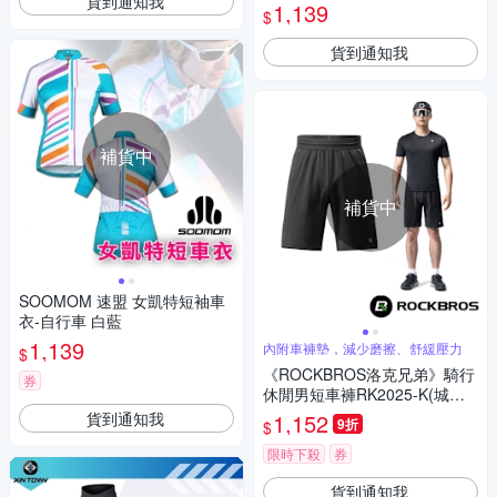
貨到通知我
1,139
$
貨到通知我
補貨中
補貨中
SOOMOM 速盟 女凱特短袖車
衣-自行車 白藍
1,139
內附車褲墊，減少磨擦、舒緩壓力
$
《ROCKBROS洛克兄弟》騎行
券
休閒男短車褲RK2025-K(城市
款/男車褲/短車褲/單車/日常休
貨到通知我
1,152
9折
$
閒)
限時下殺
券
貨到通知我