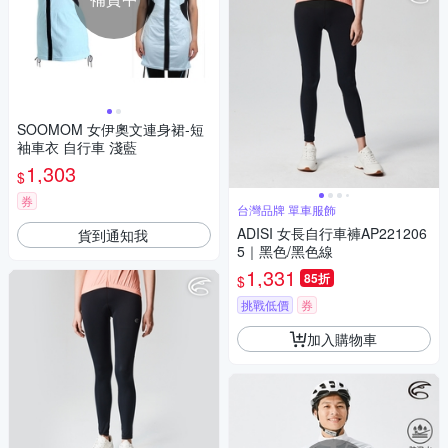
SOOMOM 女伊奧文連身裙-短
袖車衣 自行車 淺藍
1,303
$
券
台灣品牌 單車服飾
ADISI 女長自行車褲AP221206
貨到通知我
5｜黑色/黑色線
1,331
85折
$
挑戰低價
券
加入購物車