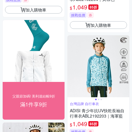
1,049
85折
$
加入購物車
挑戰低價
券
加入購物車
父親節加碼! 美利達結帳9折
滿1件享9折
台灣品牌 自行車衣
ADISI 青少年抗UV快乾長袖自
行車衣ABL2192203｜海軍藍
1,049
85折
$
挑戰低價
券