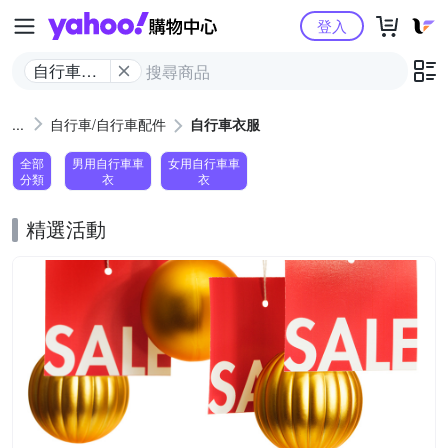
Yahoo購物中心
登入
自行車衣
服
自行車/自行車配件
自行車衣服
全部
男用自行車車
女用自行車車
分類
衣
衣
精選活動