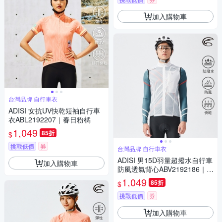
加入購物車
台灣品牌 自行車衣
ADISI 女抗UV快乾短袖自行車
衣ABL2192207｜春日粉橘
1,049
85折
$
挑戰低價
券
台灣品牌 自行車衣
ADISI 男15D羽量超撥水自行車
加入購物車
防風透氣背心ABV2192186｜透
明白
1,049
85折
$
挑戰低價
券
加入購物車