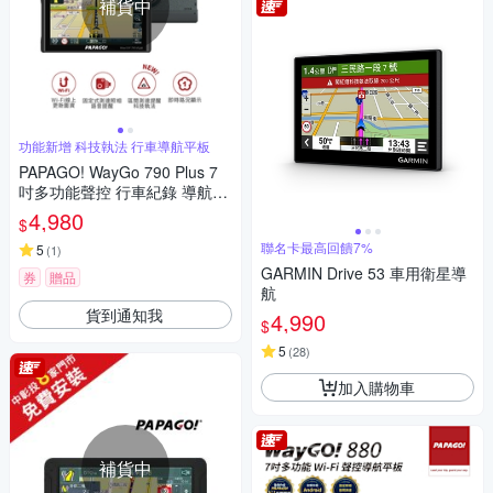
補貨中
功能新增 科技執法 行車導航平板
PAPAGO! WayGo 790 Plus 7
吋多功能聲控 行車紀錄 導航平
板(科技執法/WIFI線上更新圖
4,980
$
資)~急
聯名卡最高回饋7%
5
(
1
)
GARMIN Drive 53 車用衛星導
券
贈品
航
貨到通知我
4,990
$
5
(
28
)
加入購物車
補貨中