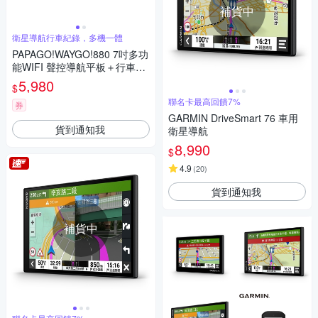
補貨中
衛星導航行車紀錄，多機一體
PAPAGO!WAYGO!880 7吋多功
能WIFI 聲控導航平板＋行車紀
錄器
5,980
$
聯名卡最高回饋7%
券
GARMIN DriveSmart 76 車用
貨到通知我
衛星導航
8,990
$
4.9
(
20
)
貨到通知我
補貨中