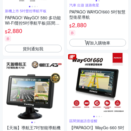
汽車 出遊 迷路救星
新機上市 5吋聲控導航平板
PAPAGO WAYGO!660 5吋智慧
型衛星導航
PAPAGO! WayGO! 580 多功能
Wi-Fi聲控5吋導航平板(區間測
2,880
$
速提醒/S1圖像化導航介面)
2,880
$
券
券
加入購物車
貨到通知我
區間測速語音提醒
【天瀚】導航王7吋智能導航機
【PAPAGO!】WayGo 660 5吋