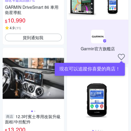
聯名卡最高回饋7%
GARMIN DriveSmart 86 車用
衛星導航
10,990
$
4.9
(
11
)
貨到通知我
Garmin官方旗艦店
現在可以追蹤你喜愛的商店！
12.3吋賓士專用改裝升級
商店
面框/中控配件
13,200
$