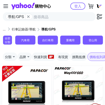
Yahoo購物中心
登入
導航/GPS
行車記錄器/導航
導航/GPS
全部
汽車用
自行車用
重機用
登山用
分類
分類
品牌
快速到貨
有現貨
挑戰低價
價格低到