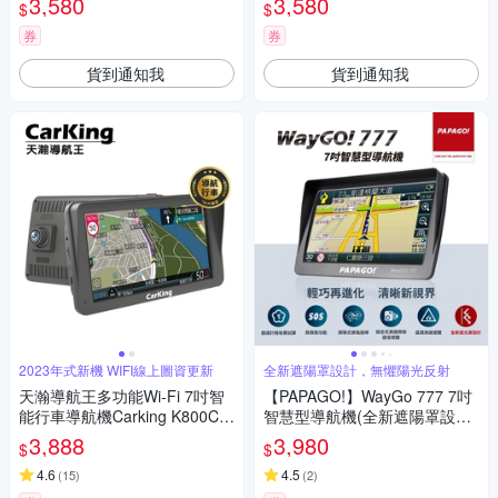
3,580
3,580
$
$
~急
券
券
貨到通知我
貨到通知我
2023年式新機 WIFI線上圖資更新
全新遮陽罩設計，無懼陽光反射
天瀚導航王多功能Wi-Fi 7吋智
【PAPAGO!】WayGo 777 7吋
能行車導航機Carking K800C
智慧型導航機(全新遮陽罩設計/
送32G
S1圖像化導航介面/測速提醒)~
3,888
3,980
$
$
急
4.6
4.5
(
15
)
(
2
)