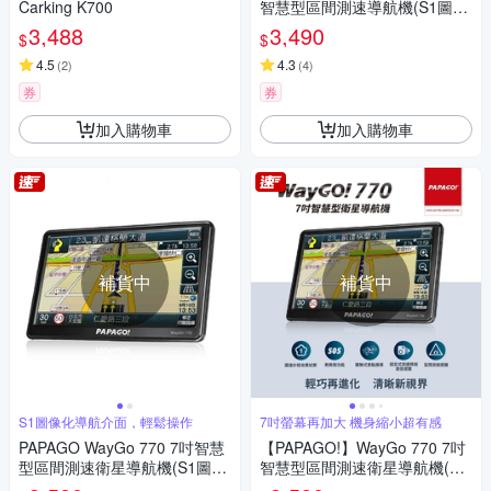
Carking K700
智慧型區間測速導航機(S1圖像
化導航介面/測速語音提醒)~急
3,488
3,490
$
$
4.5
4.3
(
2
)
(
4
)
券
券
加入購物車
加入購物車
補貨中
補貨中
S1圖像化導航介面，輕鬆操作
7吋螢幕再加大 機身縮小超有感
PAPAGO WayGo 770 7吋智慧
【PAPAGO!】WayGo 770 7吋
型區間測速衛星導航機(S1圖像
智慧型區間測速衛星導航機(S1
化導航介面/測速語音提醒)
圖像化導航介面/測速語音提醒)