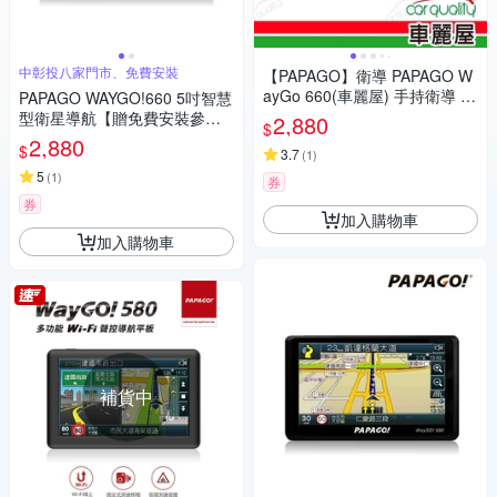
中彰投八家門市、免費安裝
【PAPAGO】衛導 PAPAGO W
ayGo 660(車麗屋) 手持衛導 穿
PAPAGO WAYGO!660 5吋智慧
戴型
型衛星導航【贈免費安裝參說
2,880
$
明】
2,880
$
3.7
(
1
)
5
(
1
)
券
券
加入購物車
加入購物車
補貨中