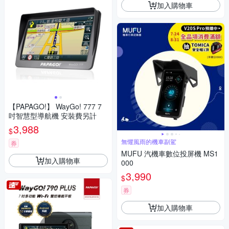
加入購物車
【PAPAGO!】 WayGo! 777 7
吋智慧型導航機 安裝費另計
3,988
$
無懼風雨的機車副駕
券
MUFU 汽機車數位投屏機 MS1
加入購物車
000
3,990
$
券
加入購物車