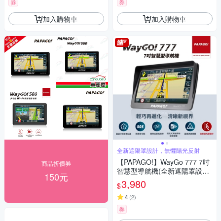
券
券
加入購物車
加入購物車
全新遮陽罩設計，無懼陽光反射
【PAPAGO!】WayGo 777 7吋
商品折價券
智慧型導航機(全新遮陽罩設計/
150元
S1圖像化導航介面/測速提醒)~
3,980
$
急
4
(
2
)
券