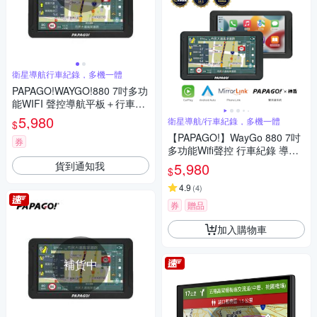
衛星導航行車紀錄，多機一體
PAPAGO!WAYGO!880 7吋多功
能WIFI 聲控導航平板＋行車紀
錄器 -免費安裝
5,980
衛星導航/行車紀錄，多機一體
$
【PAPAGO!】WayGo 880 7吋
券
多功能Wifi聲控 行車紀錄 導航
平板(行車記錄/Carplay/神盾)~
貨到通知我
5,980
$
急
4.9
(
4
)
券
贈品
加入購物車
補貨中