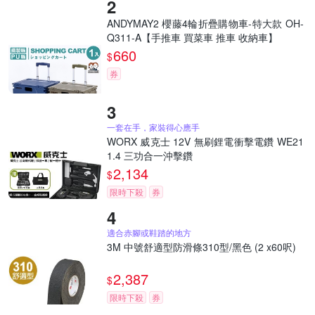
ANDYMAY2 櫻藤4輪折疊購物車-特大款 OH-
Q311-A【手推車 買菜車 推車 收納車】
660
$
券
一套在手，家裝得心應手
WORX 威克士 12V 無刷鋰電衝擊電鑽 WE21
1.4 三功合一沖擊鑽
2,134
$
限時下殺
券
適合赤腳或鞋踏的地方
3M 中號舒適型防滑條310型/黑色 (2 x60呎)
2,387
$
限時下殺
券