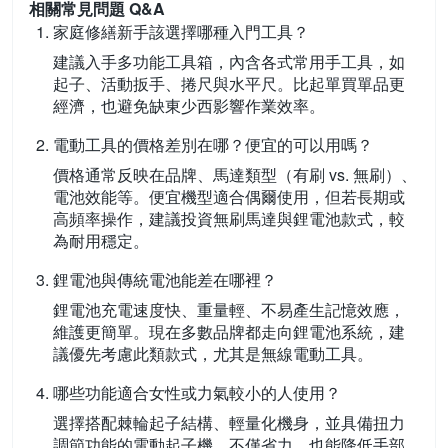
相關常見問題 Q&A
家庭修繕新手該選擇哪種入門工具？
建議入手多功能工具箱，內含各式常用手工具，如
起子、活動扳手、捲尺與水平尺。比起單買單品更
經濟，也避免缺東少西影響作業效率。
電動工具的價格差別在哪？便宜的可以用嗎？
價格通常反映在品牌、馬達類型（有刷 vs. 無刷）、
電池效能等。便宜機型適合偶爾使用，但若長期或
高頻率操作，建議投資無刷馬達與鋰電池款式，較
為耐用穩定。
鋰電池與傳統電池能差在哪裡？
鋰電池充電速度快、重量輕、不易產生記憶效應，
維護更簡單。現在多數品牌都走向鋰電池系統，建
議優先考慮此類款式，尤其是無線電動工具。
哪些功能適合女性或力氣較小的人使用？
選擇搭配棘輪起子結構、輕量化機身，並具備扭力
調節功能的電動起子機。不僅省力，也能降低手部