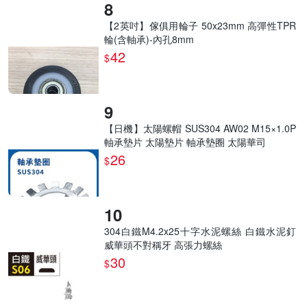
【2英吋】傢俱用輪子 50x23mm 高彈性TPR
輪(含軸承)-內孔8mm
42
$
【日機】太陽螺帽 SUS304 AW02 M15×1.0P
軸承墊片 太陽墊片 軸承墊圈 太陽華司
26
$
304白鐵M4.2x25十字水泥螺絲 白鐵水泥釘
威華頭不對稱牙 高張力螺絲
30
$