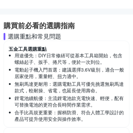
購買前必看的選購指南
選購重點和常見問題
五金工具
選購重點
用途優先：
DIY日常修繕可從基本工具箱開始，包含
螺絲起子、扳手、捲尺等，便於一次到位。
電動起子機入門首選：
建議選擇3.6V級別，適合一般
居家使用，重量輕、扭力適中。
無刷馬達更耐用：
選購電動工具可優先挑選無刷馬達
款式，較耐操、省電，也延長使用壽命。
鋰電池續航優：
主流鋰電池款充電快速、輕便，配有
可替換電池的更符合長時間作業需求。
合手比高規更重要：
握柄防滑、符合人體工學設計的
產品可提升使用安全與操作效率。