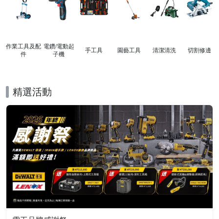
作業工具及配
電鑽/電動起
手工具
園藝工具
清潔清洗
切割修邊
件
子機
精選活動