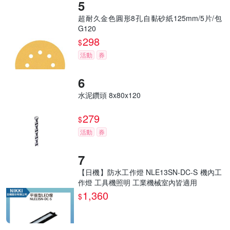
超耐久金色圓形8孔自黏砂紙125mm/5片/包
G120
298
$
活動
券
水泥鑽頭 8x80x120
279
$
活動
券
【日機】防水工作燈 NLE13SN-DC-S 機內工
作燈 工具機照明 工業機械室內皆適用
1,360
$