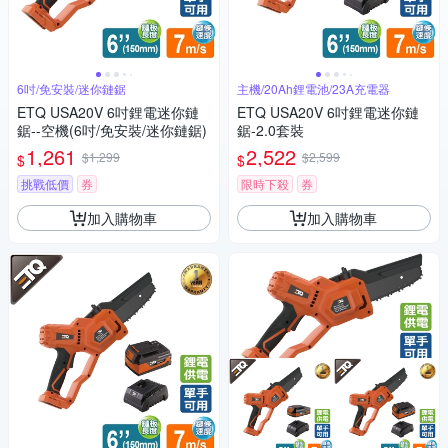
6吋/免安裝/迷你鏈鋸
主機/20Ah鋰電池/23A充電器
ETQ USA20V 6吋鋰電迷你鏈
ETQ USA20V 6吋鋰電迷你鏈
鋸--空機(6吋/免安裝/迷你鏈鋸)
鋸-2.0套裝
1,261
2,522
$1,299
$2,599
$
$
挑戰低價
券
限時下殺
券
加入購物車
加入購物車