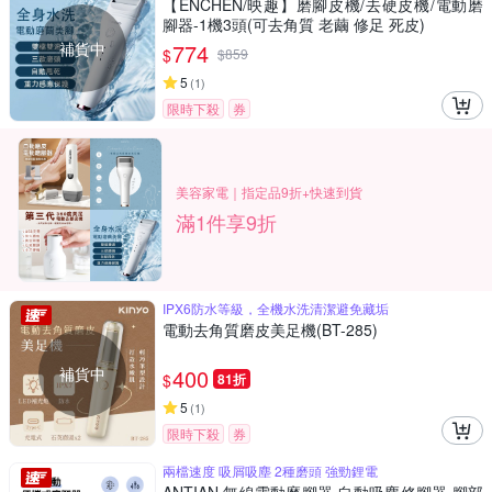
【ENCHEN/映趣】磨腳皮機/去硬皮機/電動磨
腳器-1機3頭(可去角質 老繭 修足 死皮)
補貨中
774
$
$
859
5
(
1
)
限時下殺
券
美容家電｜指定品9折+快速到貨
滿1件享9折
IPX6防水等級，全機水洗清潔避免藏垢
電動去角質磨皮美足機(BT-285)
補貨中
400
$
81折
5
(
1
)
限時下殺
券
兩檔速度 吸屑吸塵 2種磨頭 強勁鋰電