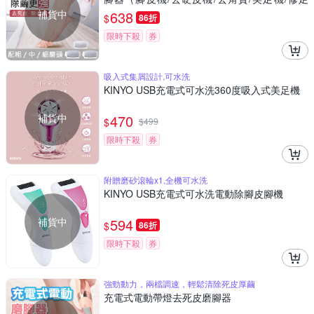
機）
補貨中
638
$
86折
限時下殺
券
吸入式集屑設計,可水洗
KINYO USB充電式可水洗360度吸入式美足機
補貨中
470
$
$
499
限時下殺
券
附贈磨砂滾輪x1,全機可水洗
KINYO USB充電式可水洗電動除腳皮腳機
補貨中
594
$
86折
限時下殺
券
強勁動力，兩檔調速，輕鬆清除死皮厚繭
充電式電動帶燈去死皮磨腳器