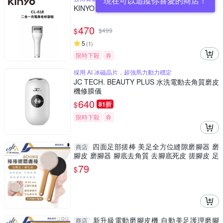
現在可以追蹤你喜愛的商店！
KINYO BT-284 電動去角質磨皮美足機
470
$
$
499
5
(
1
)
限時下殺
券
採用 AI 冰磁晶片，超強馬力動力穩定
JC TECH. BEAUTY PLUS 水洗電動去角質磨皮
機修膜儀
640
$
81折
限時下殺
券
四面足部搓棒 美足全方位縫隙磨腳器 磨
商店
腳皮 磨腳器 腳底去角質 去腳底死皮 搓腳皮 足
部護理
79
$
新升級電動磨腳皮機 自動美足護理磨腳
商店