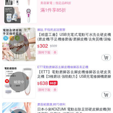
美容家電｜指定品85折
滿1件享85折
腳趾,手指死皮說掰掰
【精靈工廠】USB充電式電動可水洗去硬皮機
(磨皮機/手足機修磨儀/磨腳皮機/去角質機/滾輪
去硬皮機/修手腳機)(S0145)
補貨中
302
$
$
328
限時下殺
券
ETT電動磨腳器去腳皮機修腳器美足機
【ETT】電動磨腳器去腳皮機修腳器去硬皮美
足機【3種磨頭 強勁動力】USB充電修腳機磨腳
機
補貨中
638
$
86折
限時下殺
券
磨面範圍廣,輕巧便利
日本小泉KOIZUMI 電動去除足部硬皮腳皮機(附