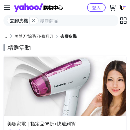
Yahoo購物中心
登入
去腳皮機
美體刀/除毛刀/修容刀
去腳皮機
精選活動
美容家電｜指定品95折+快速到貨