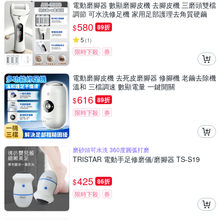
電動磨腳器 數顯磨腳皮機 去腳皮機 三磨頭雙檔
調節 可水洗修足機 家用足部護理去角質硬繭
580
$
89折
5
(
1
)
限時下殺
券
電動磨腳皮機 去死皮磨腳器 修腳機 老繭去除機
溫和 三檔調速 數顯電量 一鍵開關
616
$
89折
限時下殺
券
磨砂頭可水洗 360度圓弧打磨
TRISTAR 電動手足修磨儀/磨腳器 TS-S19
425
$
86折
限時下殺
券