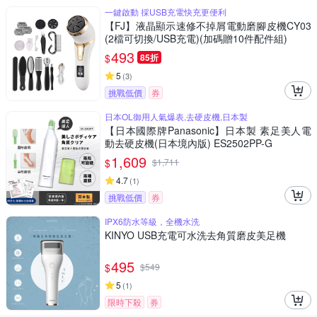
一鍵啟動 採USB充電快充更便利
【FJ】液晶顯示速修不掉屑電動磨腳皮機CY03
(2檔可切換/USB充電)(加碼贈10件配件組)
493
$
85折
5
(
3
)
挑戰低價
券
日本OL御用人氣爆表,去硬皮機,日本製
【日本國際牌Panasonic】日本製 素足美人電
動去硬皮機(日本境內版) ES2502PP-G
1,609
$
$
1,711
4.7
(
1
)
挑戰低價
券
IPX6防水等級，全機水洗
KINYO USB充電可水洗去角質磨皮美足機
495
$
$
549
5
(
1
)
限時下殺
券