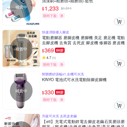
清潔刷+粗磨頭+細磨頭)-藍色
補貨中
1,233
$
$
1,311
限時下殺
券
快速消除擾人腳皮
電動磨腳器 磨腳皮機 磨腳機 美足 磨足機 電動
去腳皮機 去角質 去死皮 腳皮機 修腳器 磨皮機
足修磨機
補貨中
369
$
86折
4.7
(
1
)
限時下殺
券
附贈磨砂滾輪x1,全機可水洗
KINYO 電池式可水洗電動除腳皮腳機
補貨中
330
$
86折
限時下殺
券
升級可水洗 去死皮老繭
【ett】充電式電動鋰電去腳皮老繭石英磨頭磨
腳器（腳皮機/去硬皮機/去角質/美足機/修足