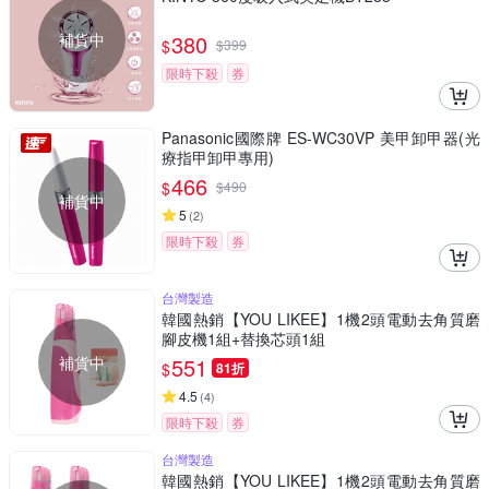
補貨中
380
$
$
399
限時下殺
券
Panasonic國際牌 ES-WC30VP 美甲卸甲器(光
療指甲卸甲專用)
466
$
$
490
補貨中
5
(
2
)
限時下殺
券
台灣製造
韓國熱銷【YOU LIKEE】1機2頭電動去角質磨
腳皮機1組+替換芯頭1組
補貨中
551
$
81折
4.5
(
4
)
限時下殺
券
台灣製造
韓國熱銷【YOU LIKEE】1機2頭電動去角質磨