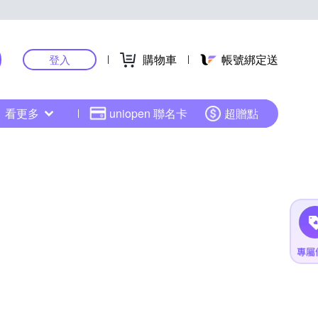
購物車
帳號綁定送
登入
看更多
uniopen 聯名卡
超贈點