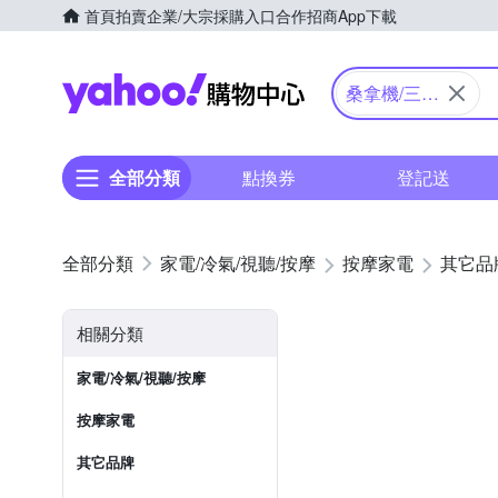
首頁
拍賣
企業/大宗採購入口
合作招商
App下載
Yahoo購物中心
桑拿機/三溫
暖
全部分類
點換券
登記送
家電/冷氣/視聽/按摩
按摩家電
其它品
相關分類
家電/冷氣/視聽/按摩
按摩家電
其它品牌