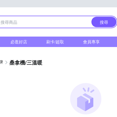
搜尋
必逛好店
刷卡/超取
會員專享
桑拿機/三溫暖
牌