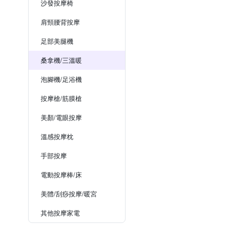
沙發按摩椅
肩頸腰背按摩
足部美腿機
桑拿機/三溫暖
泡腳機/足浴機
按摩槍/筋膜槍
美顏/電眼按摩
溫感按摩枕
手部按摩
電動按摩棒/床
美體/刮痧按摩/暖宮
其他按摩家電