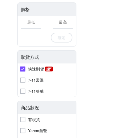
價格
-
確定
取貨方式
快速到貨
7-11常溫
7-11冷凍
商品狀況
有現貨
Yahoo自營