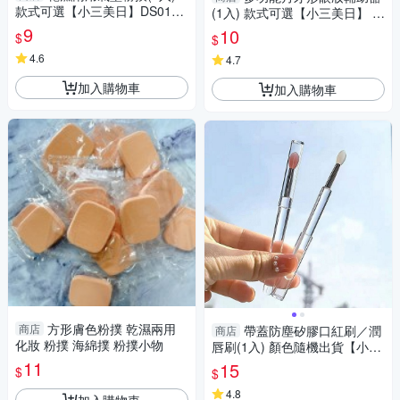
款式可選【小三美日】DS0158
(1入) 款式可選【小三美日】 D
44 底妝
S017466
9
10
$
$
4.6
4.7
加入購物車
加入購物車
方形膚色粉撲 乾濕兩用
商店
帶蓋防塵矽膠口紅刷／潤
商店
化妝 粉撲 海綿撲 粉撲小物
唇刷(1入) 顏色隨機出貨【小三
美日】 DS022118
11
15
$
$
4.8
加入購物車