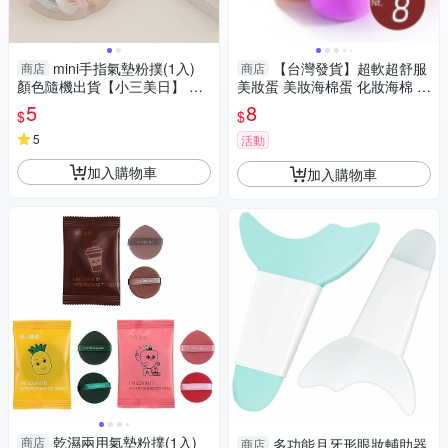
mini手指氣墊粉撲(1入)
【台灣發貨】超軟超舒服
商店
商店
顏色隨機出貨【小三美日】 DS
美妝蛋 美妝海棉蛋 化妝海棉 粉
020158
撲【N17】
5
8
$
$
5
活動
加入購物車
加入購物車
乾濕兩用氣墊粉撲(1入)
商店
多功能月牙形眼妝輔助器
商店