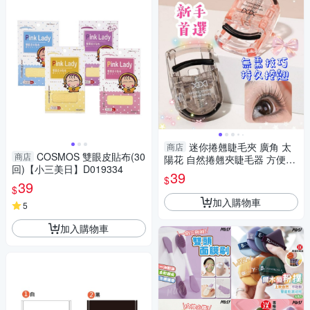
迷你捲翹睫毛夾 廣角 太
商店
COSMOS 雙眼皮貼布(30
商店
陽花 自然捲翹夾睫毛器 方便攜
回)【小三美日】D019334
帶 睫毛器
39
$
39
$
加入購物車
5
加入購物車