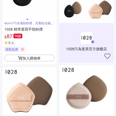
4cm小巧水滴狀粉撲，完整貼合臉部
肌膚
1028 精準遮瑕手指粉撲
87
76折
$
5
(
2
)
1028只為更美官方旗艦店
挑戰低價
券
加入購物車