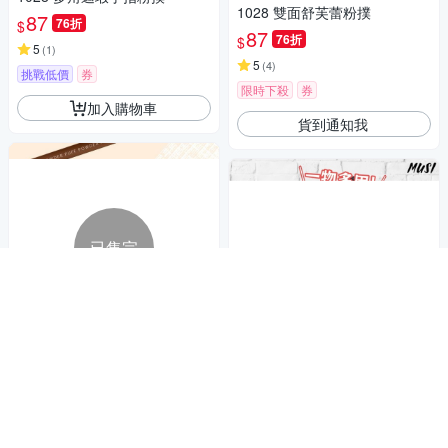
1028 雙面舒芙蕾粉撲
87
76折
$
87
76折
$
5
(
1
)
5
(
4
)
挑戰低價
券
限時下殺
券
加入購物車
貨到通知我
已售完
AMORTALS 爾木萄 小不
商店
[台灣快發]防水化妝包 化
商店
點遮瑕手指粉撲(2枚入)【小三
妝包 盥洗包 美妝收納包 收納包
美日】 DS021755
88
$
可攜帶收納包 化妝刷收納包 收
89
$