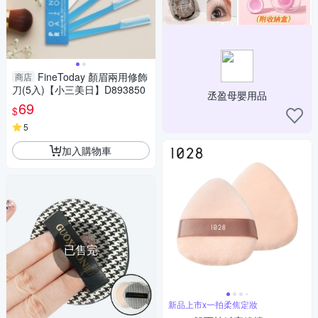
FineToday 顏眉兩用修飾
商店
刀(5入)【小三美日】D893850
丞盈母嬰用品
69
$
5
加入購物車
已售完
新品上市x一拍柔焦定妝