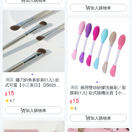
加入購物車
鐮刀斜角鼻影刷(1入) 款
商店
式可選【小三美日】 DS02016
兩用雙頭矽膠洗臉刷／面
商店
1 底妝
15
膜刷(1入) 款式隨機出貨【小三
$
美日】 DS016673
15
4.7
$
5
加入購物車
加入購物車