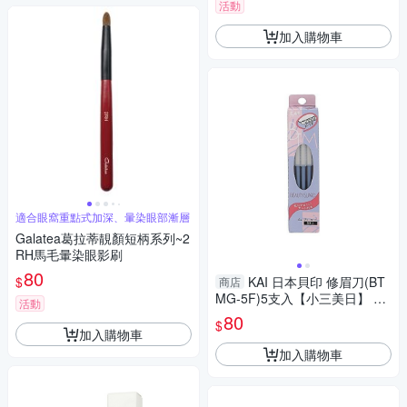
活動
加入購物車
適合眼窩重點式加深、暈染眼部漸層
Galatea葛拉蒂靚顏短柄系列~2
RH馬毛暈染眼影刷
80
$
KAI 日本貝印 修眉刀(BT
商店
MG-5F)5支入【小三美日】 D0
活動
06616
80
$
加入購物車
加入購物車