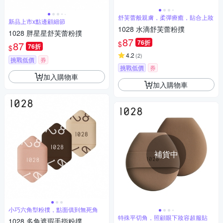
舒芙蕾般親膚，柔彈療癒，貼合上妝
新品上市x點邊顧細節
1028 水滴舒芙蕾粉撲
1028 胖星星舒芙蕾粉撲
87
76折
$
87
76折
$
4.2
(
2
)
挑戰低價
券
挑戰低價
券
加入購物車
加入購物車
補貨中
小巧六角型粉撲，點面俱到無死角
特殊平切角，照顧眼下妝容超服貼
1028 多角遮瑕手指粉撲