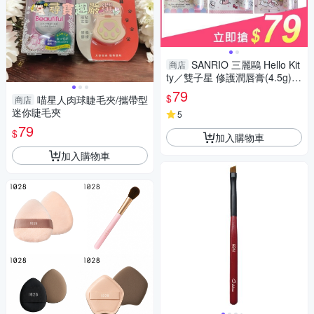
SANRIO 三麗鷗 Hello Kit
商店
ty／雙子星 修護潤唇膏(4.5g)
款式可選【小三美日】
79
$
喵星人肉球睫毛夾/攜帶型
商店
迷你睫毛夾
5
79
$
加入購物車
加入購物車