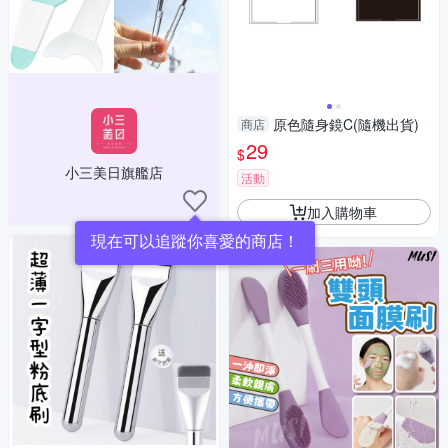
原色隨身鏡C(隨機出貨)
商店
29
$
小三美日旗艦店
活動
加入購物車
現在可以追蹤你喜愛的商店！