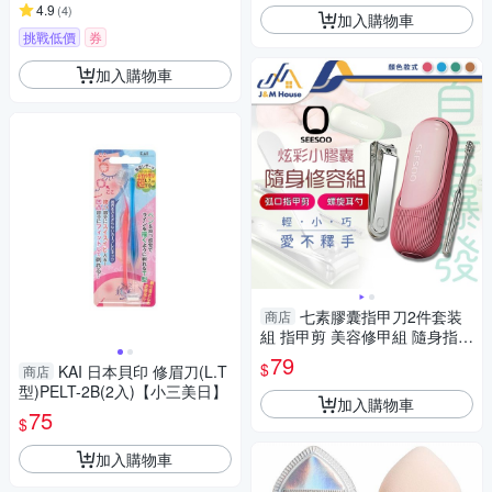
4.9
(
4
)
加入購物車
挑戰低價
券
加入購物車
七素膠囊指甲刀2件套装
商店
組 指甲剪 美容修甲組 隨身指甲
刀 掏耳棒 挖耳棒
79
$
KAI 日本貝印 修眉刀(L.T
商店
型)PELT-2B(2入)【小三美日】
加入購物車
75
$
加入購物車