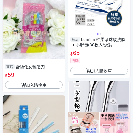
Lumina 棉柔珍珠紋洗臉
商店
巾 小胖包(30枚入/袋裝)
65
$
活動
舒絲仕女輕便刀
商店
加入購物車
59
$
加入購物車