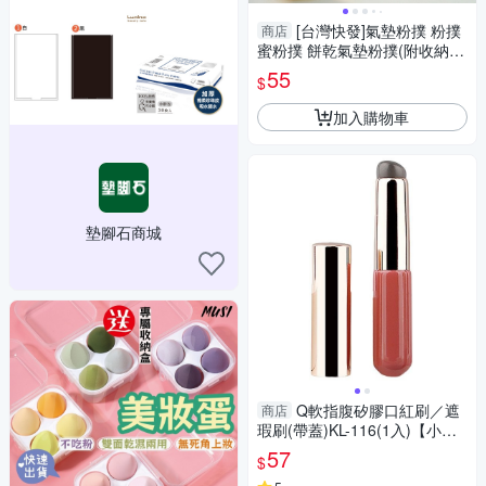
[台灣快發]氣墊粉撲 粉撲
商店
蜜粉撲 餅乾氣墊粉撲(附收納
盒) 一盒六入 化妝粉撲 遮瑕粉
55
$
撲 底妝粉撲
加入購物車
墊腳石商城
Q軟指腹矽膠口紅刷／遮
商店
瑕刷(帶蓋)KL-116(1入)【小三
美日】 DS016897
57
$