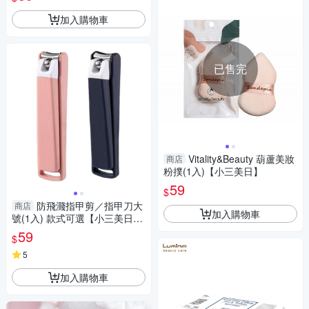
加入購物車
已售完
Vitality&Beauty 葫蘆美妝
商店
粉撲(1入)【小三美日】
59
$
防飛濺指甲剪／指甲刀大
商店
加入購物車
號(1入) 款式可選【小三美日】
DS014956
59
$
5
加入購物車