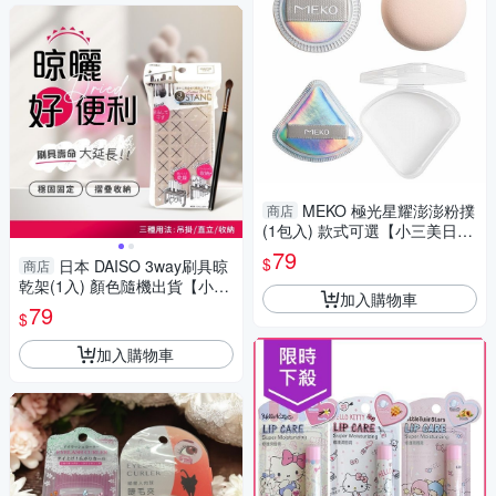
MEKO 極光星耀澎澎粉撲
商店
(1包入) 款式可選【小三美日】
DS016962
79
$
日本 DAISO 3way刷具晾
商店
乾架(1入) 顏色隨機出貨【小三
加入購物車
美日】 DS022422
79
$
加入購物車