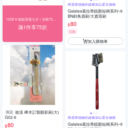
將眉筆描繪的線條加以柔化修飾
Galatea葛拉蒂靚顏短柄系列~6
BN斜角眉刷/大遮瑕刷
1028 X 妝點浪漫七夕！全館75折起
80
$
滿1件享75折
活動
加入購物車
妝漾 櫸木訂製眼影刷(大)
商店
G02-6
將眉筆描繪的線條加以柔化修飾
80
Galatea葛拉蒂靚顏短柄系列~9
$