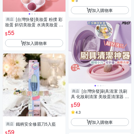
5
加入購物車
[台灣快發]美妝蛋 粉撲 彩
商店
妝蛋 斜切美妝蛋 水滴美妝蛋 化
妝蛋 美妝用品 化妝神器 化妝
55
$
海綿
加入購物車
[台灣快發]刷具清潔 洗刷
商店
具 化妝刷清潔 美妝蛋清潔器 化
妝刷清潔神器 粉撲清潔 晾刷籃
59
$
子
4.3
加入購物車
鐵柄安全修眉刀5入藍
商店
59
$