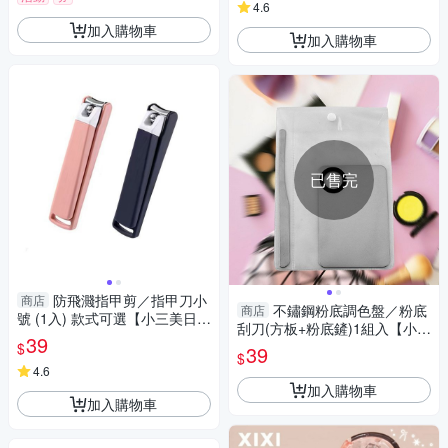
4.6
加入購物車
加入購物車
已售完
防飛濺指甲剪／指甲刀小
商店
不鏽鋼粉底調色盤／粉底
商店
號 (1入) 款式可選【小三美日】
刮刀(方板+粉底鏟)1組入【小三
DS014959
39
美日】 DS022130
$
39
$
4.6
加入購物車
加入購物車