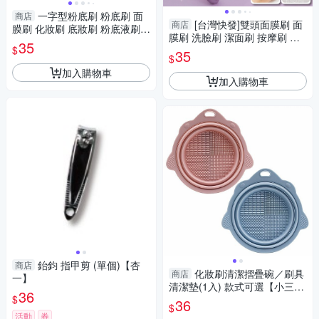
一字型粉底刷 粉底刷 面
商店
[台灣快發]雙頭面膜刷 面
商店
膜刷 化妝刷 底妝刷 粉底液刷
膜刷 洗臉刷 潔面刷 按摩刷 敷
扁平頭無痕 遮瑕化妝刷
35
$
臉刷 一刷多用途 美妝用品 臉部
35
$
清潔
加入購物車
加入購物車
鈶鈞 指甲剪 (單個)【杏
商店
化妝刷清潔摺疊碗／刷具
商店
一】
清潔墊(1入) 款式可選【小三美
36
$
日】 DS016672 底妝
36
$
活動
券