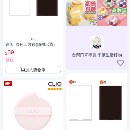
原色四方鏡(隨機出貨)
商店
39
$
台灣口罩專賣 平價生活好物
活動
加入購物車