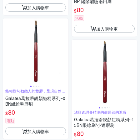
BP 豬鬃眉睫兩用刷
加入購物車
80
$
活動
加入購物車
能輕鬆勾勒動人的雙唇，呈現自然的
唇色
Galatea葛拉蒂靚顏短柄系列~0
BN纖維毛唇刷
80
沾取遮瑕膏精準的做局部的遮瑕
$
Galatea葛拉蒂靚顏短柄系列~1
活動
5BN眼線刷/小遮瑕刷
加入購物車
80
$