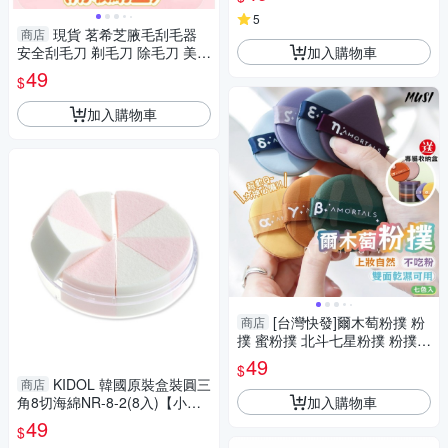
5
現貨 茗希芝腋毛刮毛器
商店
加入購物車
安全刮毛刀 剃毛刀 除毛刀 美體
刀 女士專用安全除毛刀
49
$
加入購物車
[台灣快發]爾木萄粉撲 粉
商店
撲 蜜粉撲 北斗七星粉撲 粉撲
海綿 彩色粉撲 粉撲七入組 腮紅
49
$
粉撲
KIDOL 韓國原裝盒裝圓三
商店
加入購物車
角8切海綿NR-8-2(8入)【小三
美日】D300089
49
$