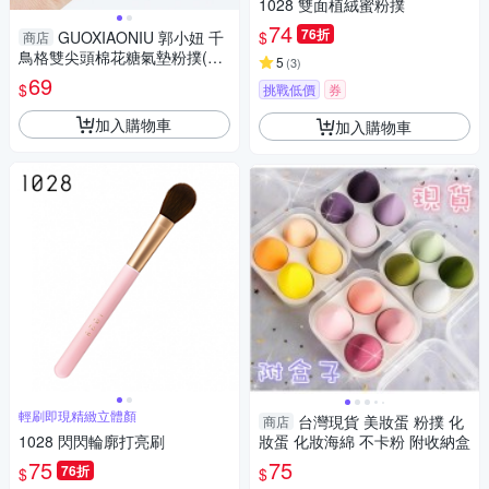
1028 雙面植絨蜜粉撲
74
76折
$
GUOXIAONIU 郭小妞 千
商店
鳥格雙尖頭棉花糖氣墊粉撲(1
5
(
3
)
入) 款式可選【小三美日】 DS0
69
$
挑戰低價
券
20521
加入購物車
加入購物車
輕刷即現精緻立體顏
台灣現貨 美妝蛋 粉撲 化
商店
1028 閃閃輪廓打亮刷
妝蛋 化妝海綿 不卡粉 附收納盒
75
75
76折
$
$