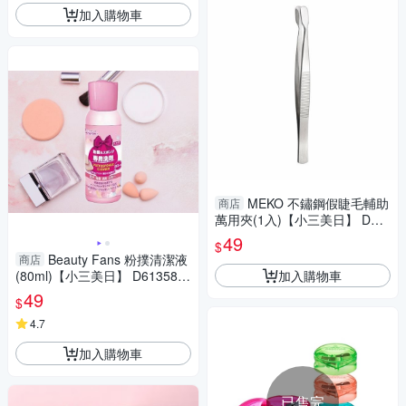
加入購物車
MEKO 不鏽鋼假睫毛輔助
商店
萬用夾(1入)【小三美日】 DS0
16950
49
$
Beauty Fans 粉撲清潔液
商店
加入購物車
(80ml)【小三美日】 D613585
底妝
49
$
4.7
加入購物車
已售完