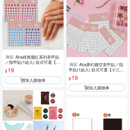
Aha經典腮紅系列美甲貼
商店
／指甲貼(1組入) 款式可選【小
Aha夢幻鏤空美甲貼／指
商店
三美日】 DS018343
19
甲貼(1組入) 款式可選【小三美
$
日】 DS018333
19
$
加入購物車
加入購物車