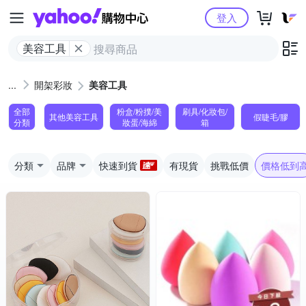
Yahoo購物中心
登入
美容工具
開架彩妝
美容工具
全部
粉盒/粉撲/美
刷具/化妝包/
其他美容工具
假睫毛/膠
分類
妝蛋/海綿
箱
分類
品牌
快速到貨
有現貨
挑戰低價
價格低到