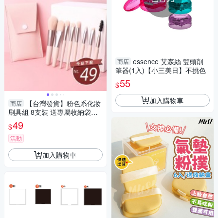
essence 艾森絲 雙頭削
商店
筆器(1入)【小三美日】不挑色
55
$
加入購物車
【台灣發貨】粉色系化妝
商店
刷具組 8支裝 送專屬收納袋【N
68】
49
$
活動
加入購物車