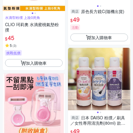
原色長方鏡C(隨機出貨)
商店
水滴型粉撲 上妝0死角
49
$
CLIO 珂莉奧 水滴蜜桃氣墊粉
活動
撲
45
加入購物車
$
5
(
3
)
挑戰低價
加入購物車
日本 DAISO 粉撲／刷具
商店
／女性專用清洗劑(80ml) 款式
可選【小三美日】 DS022420
49
$