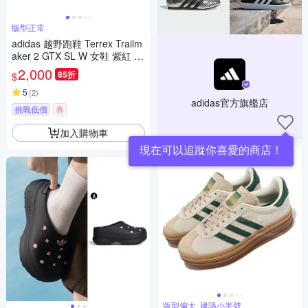
版型正常
adidas 越野跑鞋 Terrex Trailm
aker 2 GTX SL W 女鞋 紫紅 防
水 機能 愛迪達 JP5242
2,000
85折
$
5
(
2
)
adidas官方旗艦店
挑戰低價
券
加入購物車
現在可以追蹤你喜愛的商店！
版型偏大, 建議小半號