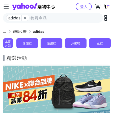
Yahoo購物中心
登入
adidas
運動女鞋
adidas
全部
休閒鞋
慢跑鞋
涼拖鞋
童鞋
分類
精選活動