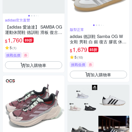
adidas官方直營
【adidas 愛迪達】 SAMBA OG
版型正常
運動休閒鞋 德訓鞋 滑板 復古
adidas 德訓鞋 Samba OG W
女鞋 - Originals JI2724
1,760
89折
$
女鞋 男鞋 白 銀 復古 膠底 休閒
鞋 愛迪達 JI2725
5
1,679
(
1
)
85折
$
挑戰低價
券
5
(
10
)
挑戰低價
券
加入購物車
加入購物車