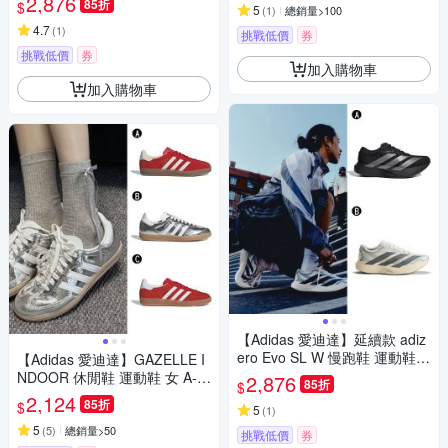
2,876
85折
$
5
(
1
)
總銷量>100
精選三款
4.7
(
1
)
挑戰低價
券
挑戰低價
券
加入購物車
加入購物車
【Adidas 愛迪達】延續款 adiz
ero Evo SL W 慢跑鞋 運動鞋
【Adidas 愛迪達】GAZELLE I
女 A-JP7147 B-KJ0440
NDOOR 休閒鞋 運動鞋 女 A-IF
2,876
85折
$
1808 B-JR0035 C-JI2063
2,124
85折
$
5
(
1
)
5
(
5
)
總銷量>50
挑戰低價
券