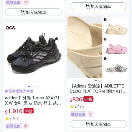
挑戰低價
券
加入購物車
加入購物車
【Adidas 愛迪達】ADILETTE
腳寬者建議大半號
CLOG PLATFORM 運動涼鞋
運動拖鞋 男女 A-JP7159 B-JR
adidas 戶外鞋 Terrex AX4 GT
836
85折
$
2626 精選三款
X W 女鞋 黑 灰 防水 登山 越野
4.9
(
7
)
郊山 愛迪達 HQ1051
1,916
85折
$
挑戰低價
券
4.9
(
4
)
加入購物車
挑戰低價
券