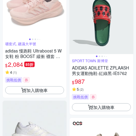
襪套式, 建議大半號
adidas 慢跑鞋 Ultraboost 5 W
女鞋 粉 BOOST 緩衝 襪套 運
SPORT TOWN 斯博堂
動鞋 愛迪達 ID8845
2,084
85折
$
ADIDAS ADILETTE ZPLAASH
4
(
1
)
男女運動拖鞋-紅綠黑-IE5762
987
挑戰低價
券
$
5
(
2
)
加入購物車
挑戰低價
券
加入購物車