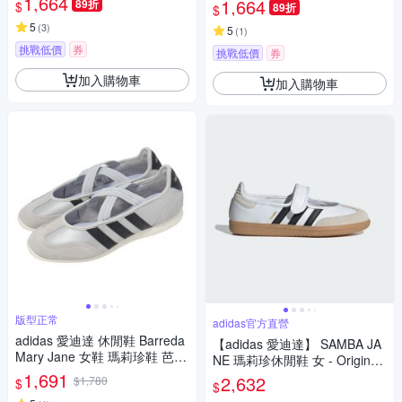
1,664
1,664
89折
$
89折
$
5
(
3
)
5
(
1
)
挑戰低價
券
挑戰低價
券
加入購物車
加入購物車
版型正常
adidas官方直營
adidas 愛迪達 休閒鞋 Barreda
【adidas 愛迪達】 SAMBA JA
Mary Jane 女鞋 瑪莉珍鞋 芭蕾
NE 瑪莉珍休閒鞋 女 - Originals
風 銀 薄底 HP3520
1,691
JR1402
2,632
$1,780
$
$