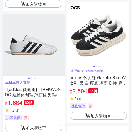
加入購物車
版型偏大, 建議小半號
adidas 休閒鞋 Gazelle Bold W
adidas官方直營
女鞋 黑 白 厚底 增高 拼接 麂皮
三條線 三葉草 愛迪達 HQ6912
【adidas 愛迪達】 TAEKWON
2,504
85折
$
DO 運動休閒鞋 薄底鞋 男鞋/女
5
(
1
)
鞋 - Originals JQ4774
1,664
89折
$
挑戰低價
券
4.7
(
2
)
加入購物車
挑戰低價
券
加入購物車