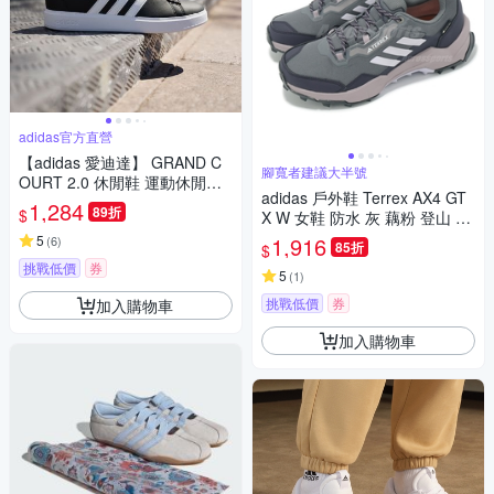
adidas官方直營
【adidas 愛迪達】 GRAND C
腳寬者建議大半號
OURT 2.0 休閒鞋 運動休閒鞋
adidas 戶外鞋 Terrex AX4 GT
男鞋/女鞋 GW9196
1,284
89折
$
X W 女鞋 防水 灰 藕粉 登山 機
能 抗撕裂 愛迪達 IG6580
5
1,916
(
6
)
85折
$
挑戰低價
券
5
(
1
)
挑戰低價
券
加入購物車
加入購物車