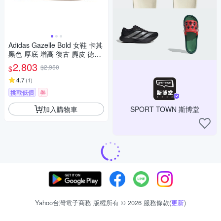
Adidas Gazelle Bold 女鞋 卡其
黑色 厚底 增高 復古 麂皮 德訓
鞋 休閒鞋 JS3892
2,803
$2,950
$
4.7
(
1
)
挑戰低價
券
加入購物車
SPORT TOWN 斯博堂
Yahoo台灣電子商務 版權所有 © 2026 服務條款(
更新
)