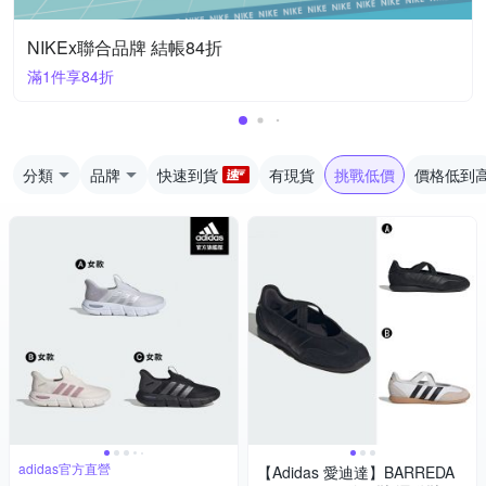
NIKEx聯合品牌 結帳84折
滿1件享84折
分類
品牌
快速到貨
有現貨
挑戰低價
價格低到
adidas官方直營
【Adidas 愛迪達】BARREDA