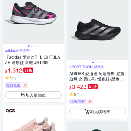
adidas官方直營
【adidas 愛迪達】 LIGHTBLA
ZE 運動鞋 童鞋 JR1299
SPORT TOWN 斯博堂
1,312
89折
$
ADIDAS 愛迪達 阿迪達斯 避震
5
(
2
)
透氣 女 跑步鞋 慢跑鞋-黑色系-
adizero Evo SL W-JP7147
3,423
挑戰低價
券
81折
$
5
(
1
)
加入購物車
挑戰低價
券
加入購物車