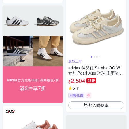
版型正常
adidas 休閒鞋 Samba OG W
女鞋 Pearl 米白 珍珠 宋雨琦同
款 愛迪達 JQ2616
2,504
adidas官方寵爸88折 滿件最低7折
85折
$
滿3件享7折
5
(
1
)
挑戰低價
券
加入購物車