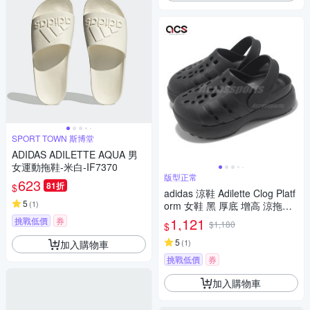
SPORT TOWN 斯博堂
ADIDAS ADILETTE AQUA 男
女運動拖鞋-米白-IF7370
版型正常
623
81折
$
adidas 涼鞋 Adilette Clog Platf
5
(
1
)
orm 女鞋 黑 厚底 增高 涼拖鞋
愛迪達 JP9577
1,121
挑戰低價
券
$1,180
$
5
(
1
)
加入購物車
挑戰低價
券
加入購物車