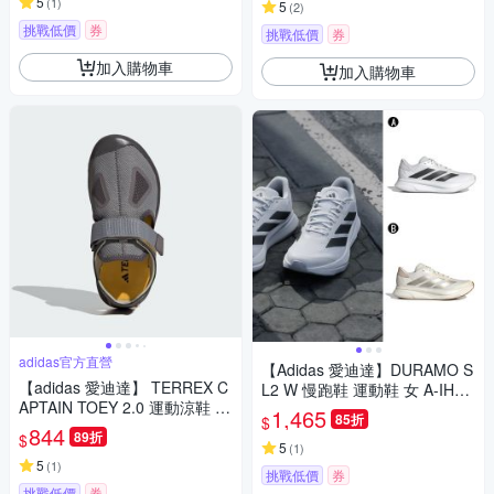
5
(
1
)
5
(
2
)
挑戰低價
券
挑戰低價
券
加入購物車
加入購物車
adidas官方直營
【Adidas 愛迪達】DURAMO S
【adidas 愛迪達】 TERREX C
L2 W 慢跑鞋 運動鞋 女 A-IH82
APTAIN TOEY 2.0 運動涼鞋 涼
23 B-JP9217
1,465
85折
$
拖鞋 乾爽 童鞋 IF3099
844
89折
$
5
(
1
)
5
(
1
)
挑戰低價
券
挑戰低價
券