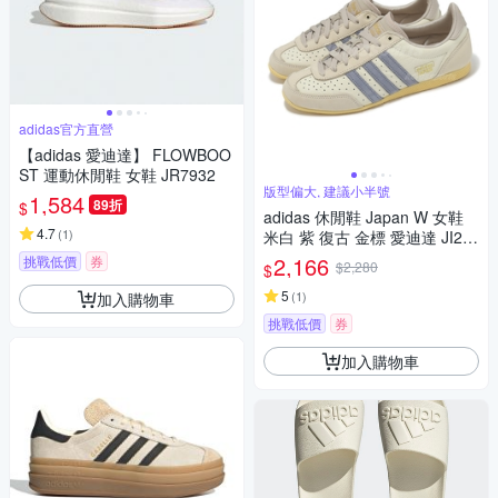
adidas官方直營
【adidas 愛迪達】 FLOWBOO
ST 運動休閒鞋 女鞋 JR7932
版型偏大, 建議小半號
1,584
89折
$
adidas 休閒鞋 Japan W 女鞋
4.7
(
1
)
米白 紫 復古 金標 愛迪達 JI26
64
2,166
挑戰低價
券
$2,280
$
5
(
1
)
加入購物車
挑戰低價
券
加入購物車