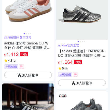
經典德訓鞋 版型正常
adidas 休閒鞋 Samba OG W
adidas官方直營
女鞋 白 粉紅 粉橘 德訓鞋 復古
【adidas 愛迪達】 TAEKWON
麂皮 愛迪達 IG5932
1,412
85折
$
DO 運動休閒鞋 薄底鞋 女鞋 -
Originals JH9664
4.8
1,664
(
2
)
89折
$
挑戰低價
券
5
(
5
)
挑戰低價
券
加入購物車
加入購物車