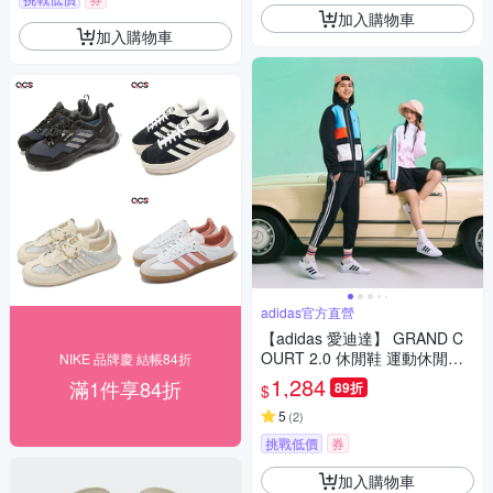
加入購物車
加入購物車
adidas官方直營
【adidas 愛迪達】 GRAND C
OURT 2.0 休閒鞋 運動休閒鞋
NIKE 品牌慶 結帳84折
男鞋/女鞋 GW9195
1,284
滿1件享84折
89折
$
5
(
2
)
挑戰低價
券
加入購物車