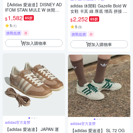
【Adidas 愛迪達】DISNEY AD
adidas 休閒鞋 Gazelle Bold W
IFOM STAN MULE W 休閒鞋
女鞋 卡其 綠 厚底 增高 拼接 復
穆勒鞋 運動鞋 女 A-KH5901
1,582
古 麂皮 膠底 愛迪達 ID7056
2,252
85折
$
85折
$
5
(
1
)
5
(
3
)
挑戰低價
券
挑戰低價
券
加入購物車
加入購物車
adidas官方直營
adidas官方直營
【adidas 愛迪達】 JAPAN 運
【adidas 愛迪達】 SL 72 OG