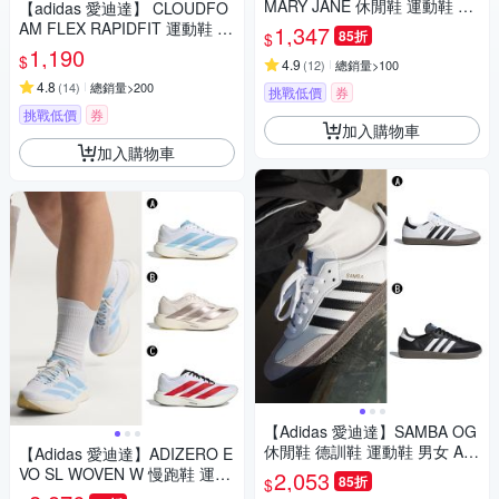
MARY JANE 休閒鞋 運動鞋 女
【adidas 愛迪達】 CLOUDFO
A-HP3519 B-JQ2127
AM FLEX RAPIDFIT 運動鞋 男
1,347
85折
$
鞋/女鞋 (多款任選)
1,190
$
4.9
(
12
)
總銷量>100
4.8
(
14
)
總銷量>200
挑戰低價
券
挑戰低價
券
加入購物車
加入購物車
【Adidas 愛迪達】SAMBA OG
休閒鞋 德訓鞋 運動鞋 男女 A-B
【Adidas 愛迪達】ADIZERO E
75806 B-B75807
VO SL WOVEN W 慢跑鞋 運動
2,053
85折
$
鞋 男女 A-JQ4526 B-KI6959