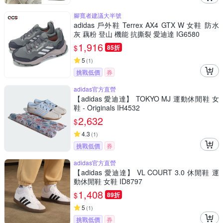
腳寬者建議大半號
adidas 戶外鞋 Terrex AX4 GTX W 女鞋 防水
灰 藕粉 登山 機能 抗撕裂 愛迪達 IG6580
1,916
$
85折
5
(
1
)
挑戰低價
券
adidas官方直營
【adidas 愛迪達】 TOKYO MJ 運動休閒鞋 女
鞋 - Originals IH4532
2,632
$
4.3
(
1
)
挑戰低價
券
adidas官方直營
【adidas 愛迪達】 VL COURT 3.0 休閒鞋 運
動休閒鞋 女鞋 ID8797
1,408
$
89折
5
(
1
)
挑戰低價
券