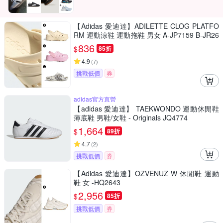
【Adidas 愛迪達】ADILETTE CLOG PLATFO
RM 運動涼鞋 運動拖鞋 男女 A-JP7159 B-JR26
26 精選三款
836
$
85折
4.9
(
7
)
挑戰低價
券
adidas官方直營
【adidas 愛迪達】 TAEKWONDO 運動休閒鞋
薄底鞋 男鞋/女鞋 - Originals JQ4774
1,664
$
89折
4.7
(
2
)
挑戰低價
券
【Adidas 愛迪達】OZVENUZ W 休閒鞋 運動
鞋 女 -HQ2643
2,956
$
85折
挑戰低價
券