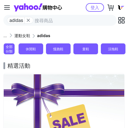
Yahoo購物中心
登入
adidas
運動女鞋
adidas
全部
休閒鞋
慢跑鞋
童鞋
涼拖鞋
分類
精選活動