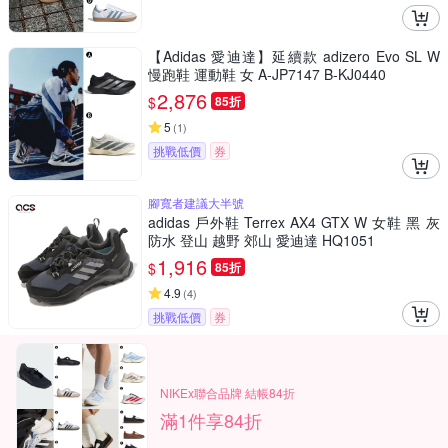
【Adidas 愛迪達】延續款 adizero Evo SL W
慢跑鞋 運動鞋 女 A-JP7147 B-KJ0440
2,876
$
85折
5
(
1
)
挑戰低價
券
腳寬者建議大半號
adidas 戶外鞋 Terrex AX4 GTX W 女鞋 黑 灰
防水 登山 越野 郊山 愛迪達 HQ1051
1,916
$
85折
4.9
(
4
)
挑戰低價
券
NIKEx聯合品牌 結帳84折
滿1件享84折