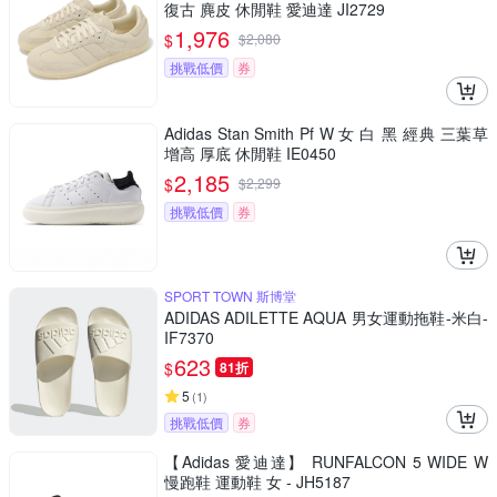
復古 麂皮 休閒鞋 愛迪達 JI2729
1,976
$
$
2,080
挑戰低價
券
Adidas Stan Smith Pf W 女 白 黑 經典 三葉草
增高 厚底 休閒鞋 IE0450
2,185
$
$
2,299
挑戰低價
券
SPORT TOWN 斯博堂
ADIDAS ADILETTE AQUA 男女運動拖鞋-米白-
IF7370
623
$
81折
5
(
1
)
挑戰低價
券
【Adidas 愛迪達】 RUNFALCON 5 WIDE W
慢跑鞋 運動鞋 女 - JH5187