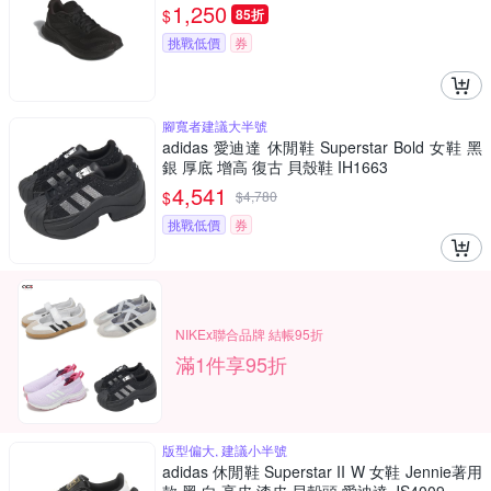
1,250
$
85折
挑戰低價
券
腳寬者建議大半號
adidas 愛迪達 休閒鞋 Superstar Bold 女鞋 黑
銀 厚底 增高 復古 貝殼鞋 IH1663
4,541
$
$
4,780
挑戰低價
券
NIKEx聯合品牌 結帳95折
滿1件享95折
版型偏大, 建議小半號
adidas 休閒鞋 Superstar II W 女鞋 Jennie著用