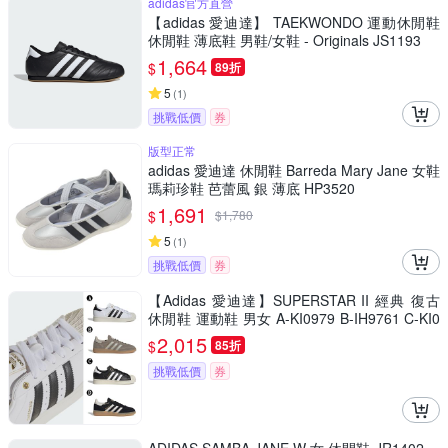
adidas官方直營
【adidas 愛迪達】 TAEKWONDO 運動休閒鞋
休閒鞋 薄底鞋 男鞋/女鞋 - Originals JS1193
1,664
$
89折
5
(
1
)
挑戰低價
券
版型正常
adidas 愛迪達 休閒鞋 Barreda Mary Jane 女鞋
瑪莉珍鞋 芭蕾風 銀 薄底 HP3520
1,691
$
$
1,780
5
(
1
)
挑戰低價
券
【Adidas 愛迪達】SUPERSTAR II 經典 復古
休閒鞋 運動鞋 男女 A-KI0979 B-IH9761 C-KI0
981 精選四款
2,015
$
85折
挑戰低價
券