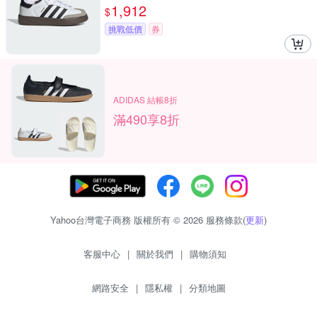
05
1,912
$
挑戰低價
券
ADIDAS 結帳8折
滿490享8折
Yahoo台灣電子商務 版權所有 © 2026 服務條款(
更新
)
客服中心
|
關於我們
|
購物須知
網路安全
|
隱私權
|
分類地圖