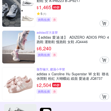
動鞋 女 A-IH8223 B-JP9217
1,465
$
85折
5
(
1
)
挑戰低價
券
adidas官方直營
【adidas 愛迪達】 ADIZERO ADIOS PRO 4
跑鞋 運動鞋 慢跑鞋 女鞋 JQ4446
6,240
$
挑戰低價
券
版型偏大, 建議小半號
adidas x Caroline Hu Superstar W 女鞋 聯名
休閒鞋 粉紅 大蝴蝶結 緞面 愛迪達 JQ8737
2,504
$
85折
挑戰低價
券