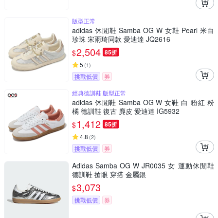
版型正常
adidas 休閒鞋 Samba OG W 女鞋 Pearl 米白
珍珠 宋雨琦同款 愛迪達 JQ2616
2,504
$
85折
5
(
1
)
挑戰低價
券
經典德訓鞋 版型正常
adidas 休閒鞋 Samba OG W 女鞋 白 粉紅 粉
橘 德訓鞋 復古 麂皮 愛迪達 IG5932
1,412
$
85折
4.8
(
2
)
挑戰低價
券
Adidas Samba OG W JR0035 女 運動休閒鞋
德訓鞋 搶眼 穿搭 金屬銀
3,073
$
挑戰低價
券