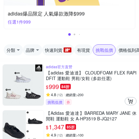
adidas爆品限定 人氣爆款激降$999
任選1件999
分類
品牌
快速到貨
有現貨
挑戰低價
價格低到
adidas官方直營
【adidas 愛迪達】 CLOUDFOAM FLEX RAPI
DFIT 運動鞋 男鞋/女鞋 (多款任選)
999
$
84折
4.8
(
12
)
總銷量>200
挑戰低價
券
【Adidas 愛迪達】BARREDA MARY JANE 休
閒鞋 運動鞋 女 A-HP3519 B-JQ2127
1,347
$
85折
4.9
(
12
)
總銷量>100