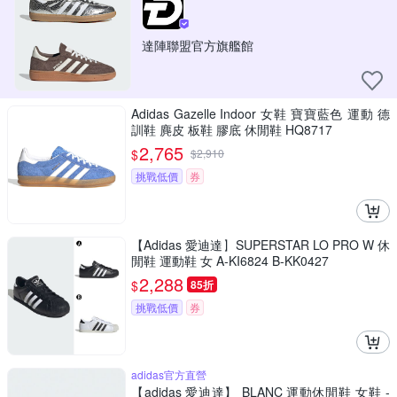
達陣聯盟官方旗艦館
Adidas Gazelle Indoor 女鞋 寶寶藍色 運動 德
訓鞋 麂皮 板鞋 膠底 休閒鞋 HQ8717
2,765
$
$
2,910
挑戰低價
券
【Adidas 愛迪達】SUPERSTAR LO PRO W 休
閒鞋 運動鞋 女 A-KI6824 B-KK0427
2,288
$
85折
挑戰低價
券
adidas官方直營
【adidas 愛迪達】 BLANC 運動休閒鞋 女鞋 -