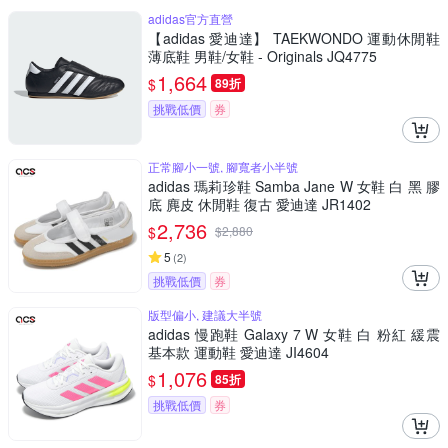
adidas官方直營
【adidas 愛迪達】 TAEKWONDO 運動休閒鞋
薄底鞋 男鞋/女鞋 - Originals JQ4775
1,664
$
89折
挑戰低價
券
正常腳小一號, 腳寬者小半號
adidas 瑪莉珍鞋 Samba Jane W 女鞋 白 黑 膠
底 麂皮 休閒鞋 復古 愛迪達 JR1402
2,736
$
$
2,880
5
(
2
)
挑戰低價
券
版型偏小, 建議大半號
adidas 慢跑鞋 Galaxy 7 W 女鞋 白 粉紅 緩震
基本款 運動鞋 愛迪達 JI4604
1,076
$
85折
挑戰低價
券