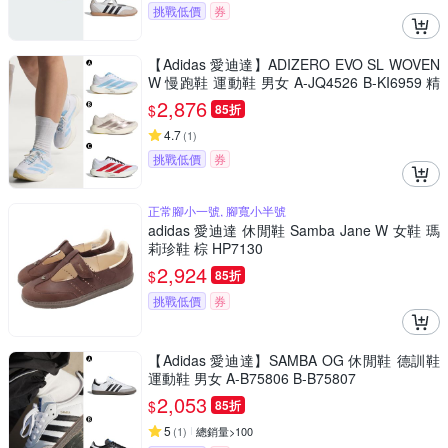
挑戰低價
券
【Adidas 愛迪達】ADIZERO EVO SL WOVEN
W 慢跑鞋 運動鞋 男女 A-JQ4526 B-KI6959 精
選三款
2,876
$
85折
4.7
(
1
)
挑戰低價
券
正常腳小一號, 腳寬小半號
adidas 愛迪達 休閒鞋 Samba Jane W 女鞋 瑪
莉珍鞋 棕 HP7130
2,924
$
85折
挑戰低價
券
【Adidas 愛迪達】SAMBA OG 休閒鞋 德訓鞋
運動鞋 男女 A-B75806 B-B75807
2,053
$
85折
5
(
1
)
總銷量>100