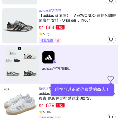
adidas官方直營
【adidas 愛迪達】 TAEKWONDO 運動休閒鞋
薄底鞋 女鞋 - Originals JH9664
1,664
$
89折
5
(
5
)
挑戰低價
券
adidas官方旗艦店
版型正常
現在可以追蹤你喜愛的商店！
adidas 德訓鞋 Samba OG W 女鞋 男鞋 白 銀
復古 膠底 休閒鞋 愛迪達 JI2725
1,679
$
85折
5
(
10
)