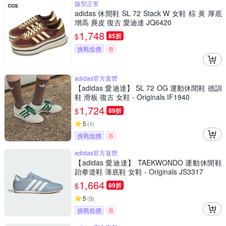
版型正常
adidas 休閒鞋 SL 72 Stack W 女鞋 棕 黃 厚底
增高 麂皮 復古 愛迪達 JQ6420
1,748
$
85折
挑戰低價
券
adidas官方直營
【adidas 愛迪達】 SL 72 OG 運動休閒鞋 德訓
鞋 滑板 復古 女鞋 - Originals IF1940
1,724
$
89折
5
(
1
)
挑戰低價
券
adidas官方直營
【adidas 愛迪達】 TAEKWONDO 運動休閒鞋
跆拳道鞋 薄底鞋 女鞋 - Originals JS3317
1,664
$
89折
5
(
3
)
挑戰低價
券