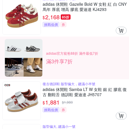
adidas 休閒鞋 Gazelle Bold W 女鞋 紅 白 CNY
馬年 厚底 增高 膠底 愛迪達 KJ4293
2,168
$
85折
挑戰低價
券
adidas官方寵爸88折 滿件最低7折
滿3件享7折
復古德訓鞋 版型偏大，建議小半號
adidas 休閒鞋 Samba LT W 女鞋 銀 紅 膠底 復
古 翻鞋舌 德訓鞋 愛迪達 JH5707
1,881
$
$
1,980
挑戰低價
券
版型偏大, 建議小一號