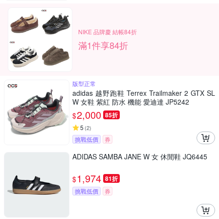
NIKE 品牌慶 結帳84折
滿1件享84折
版型正常
adidas 越野跑鞋 Terrex Trailmaker 2 GTX SL
W 女鞋 紫紅 防水 機能 愛迪達 JP5242
2,000
$
85折
5
(
2
)
挑戰低價
券
ADIDAS SAMBA JANE W 女 休閒鞋 JQ6445
1,974
$
81折
挑戰低價
券