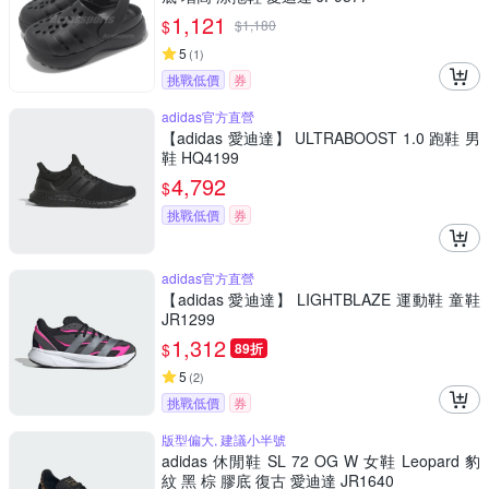
1,121
$
$
1,180
5
(
1
)
挑戰低價
券
adidas官方直營
【adidas 愛迪達】 ULTRABOOST 1.0 跑鞋 男
鞋 HQ4199
4,792
$
挑戰低價
券
adidas官方直營
【adidas 愛迪達】 LIGHTBLAZE 運動鞋 童鞋
JR1299
1,312
$
89折
5
(
2
)
挑戰低價
券
版型偏大, 建議小半號
adidas 休閒鞋 SL 72 OG W 女鞋 Leopard 豹
紋 黑 棕 膠底 復古 愛迪達 JR1640