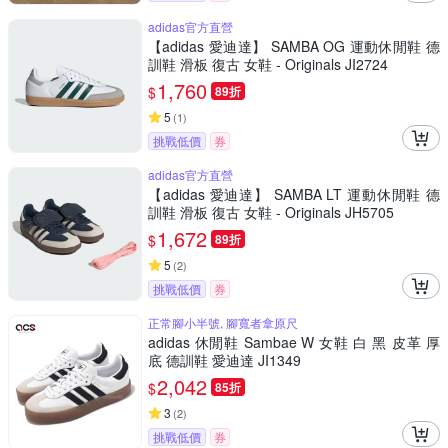
adidas官方直營
【adidas 愛迪達】 SAMBA OG 運動休閒鞋 德
訓鞋 滑板 復古 女鞋 - Originals JI2724
1,760
$
89折
5
(
1
)
挑戰低價
券
adidas官方直營
【adidas 愛迪達】 SAMBA LT 運動休閒鞋 德
訓鞋 滑板 復古 女鞋 - Originals JH5705
1,672
$
89折
5
(
2
)
挑戰低價
券
正常腳小半號, 腳寬者拿原尺
adidas 休閒鞋 Sambae W 女鞋 白 黑 皮革 厚
底 德訓鞋 愛迪達 JI1349
2,042
$
85折
3
(
2
)
挑戰低價
券