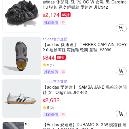
adidas 休閒鞋 SL 72 OG W 女鞋 黑 Caroline
Hu 聯名 麂皮 蝴蝶結 愛迪達 JH7342
2,174
$
85折
挑戰低價
券
adidas官方直營
【adidas 愛迪達】 TERREX CAPTAIN TOEY
2.0 運動涼鞋 涼拖鞋 乾爽 童鞋 IF3099
844
$
89折
5
(
1
)
挑戰低價
券
adidas官方直營
【adidas 愛迪達】 SAMBA JANE 瑪莉珍休閒
鞋 女 - Originals JR1402
2,632
$
5
(
2
)
挑戰低價
券
【Adidas 愛迪達】DURAMO SL2 W 慢跑鞋 運