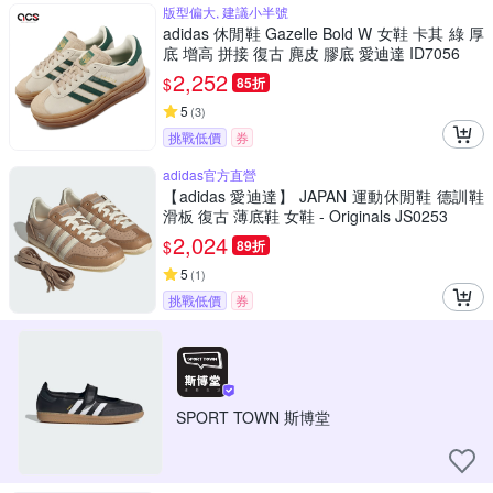
版型偏大, 建議小半號
adidas 休閒鞋 Gazelle Bold W 女鞋 卡其 綠 厚
底 增高 拼接 復古 麂皮 膠底 愛迪達 ID7056
2,252
$
85折
5
(
3
)
挑戰低價
券
adidas官方直營
【adidas 愛迪達】 JAPAN 運動休閒鞋 德訓鞋
滑板 復古 薄底鞋 女鞋 - Originals JS0253
2,024
$
89折
5
(
1
)
挑戰低價
券
SPORT TOWN 斯博堂