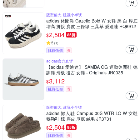
版型偏大, 建議小半號
adidas 休閒鞋 Gazelle Bold W 女鞋 黑 白 厚底
增高 拼接 麂皮 三條線 三葉草 愛迪達 HQ6912
2,504
$
85折
5
(
1
)
挑戰低價
券
adidas官方直營
【adidas 愛迪達】 SAMBA OG 運動休閒鞋 德
訓鞋 滑板 復古 女鞋 - Originals JR0035
3,112
$
挑戰低價
券
版型偏大, 建議小半號
adidas 懶人鞋 Campus 00S WTR LO W 女鞋
穆勒鞋 棕 麂皮 厚底 絨毛 JR3731
2,504
$
85折
挑戰低價
券