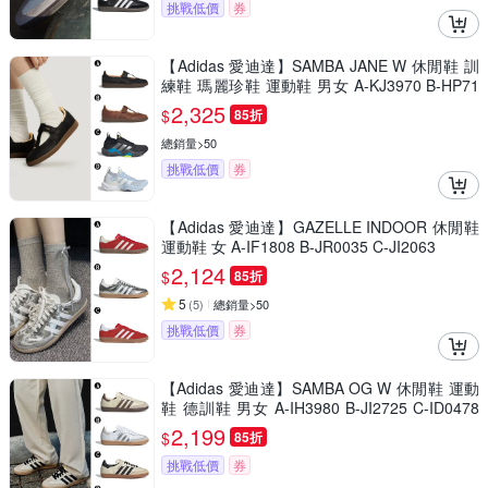
挑戰低價
券
【Adidas 愛迪達】SAMBA JANE W 休閒鞋 訓
練鞋 瑪麗珍鞋 運動鞋 男女 A-KJ3970 B-HP71
30 精選四款
2,325
$
85折
總銷量>50
挑戰低價
券
【Adidas 愛迪達】GAZELLE INDOOR 休閒鞋
運動鞋 女 A-IF1808 B-JR0035 C-JI2063
2,124
$
85折
5
(
5
)
總銷量>50
挑戰低價
券
【Adidas 愛迪達】SAMBA OG W 休閒鞋 運動
鞋 德訓鞋 男女 A-IH3980 B-JI2725 C-ID0478
精選四款
2,199
$
85折
挑戰低價
券