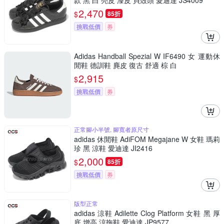
款 黑 白 亮皮 漆皮 貝殼頭 愛迪達 JS4009
2,470
$
85折
挑戰低價
券
Adidas Handball Spezial W IF6490 女 運動休
閒鞋 德訓鞋 麂皮 復古 舒適 棕 白
2,915
$
挑戰低價
券
正常腳小半號, 腳寬者原尺寸
adidas 休閒鞋 AdiFOM Megajane W 女鞋 瑪莉
珍 黑 涼鞋 愛迪達 JI2416
2,000
$
85折
挑戰低價
券
版型正常
adidas 涼鞋 Adilette Clog Platform 女鞋 黑 厚
底 增高 涼拖鞋 愛迪達 JP9577