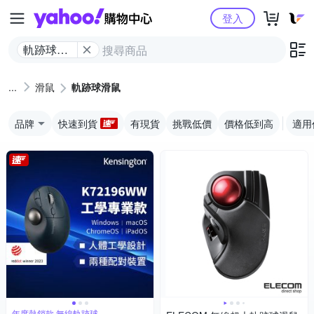
Yahoo購物中心
登入
軌跡球滑
鼠
滑鼠
軌跡球滑鼠
品牌
快速到貨
有現貨
挑戰低價
價格低到高
適用
年度熱銷款 無線軌跡球