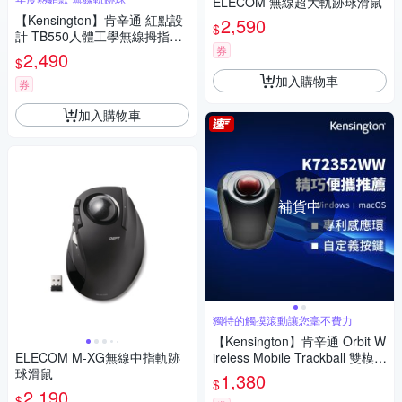
ELECOM 無線超大軌跡球滑鼠
【Kensington】肯辛通 紅點設
2,590
$
計 TB550人體工學無線拇指軌
券
跡球滑鼠
2,490
$
加入購物車
券
加入購物車
補貨中
獨特的觸摸滾動讓您毫不費力
【Kensington】肯辛通 Orbit W
ELECOM M-XG無線中指軌跡
ireless Mobile Trackball 雙模無
球滑鼠
線行動軌跡球
1,380
$
2,190
$