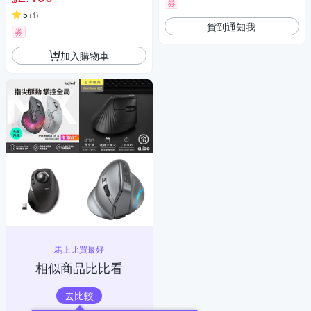
券
5
(
1
)
貨到通知我
券
加入購物車
馬上比買最好
相似商品比比看
去比較