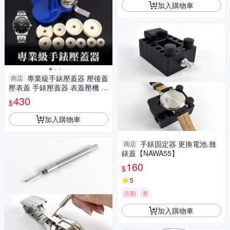
加入購物車
專業級手錶壓蓋器 壓後蓋
商店
壓表蓋 手錶壓蓋器 表蓋壓機 壓
床 修錶 專業手錶維修器-輕居
430
$
家8118
加入購物車
手錶固定器 更換電池.翹
商店
錶蓋【NAWA55】
160
$
5
活動
券
加入購物車