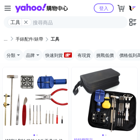
Yahoo購物中心
登入
工具
手錶配件/錶帶
工具
分類
品牌
快速到貨
有現貨
挑戰低價
價格低到
時時樂限定