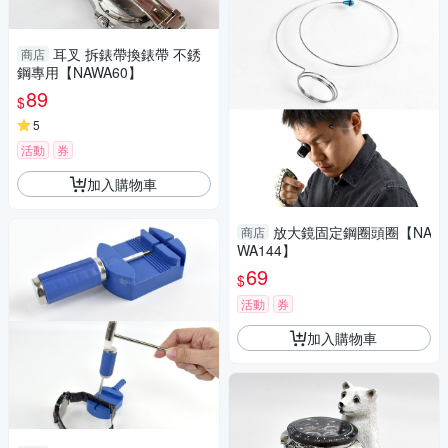
耳叉 拆錶帶換錶帶 不銹
商店
鋼專用【NAWA60】
89
$
5
活動
券
加入購物車
放大鏡固定鋼圈頭圈【NA
商店
WA144】
69
$
活動
券
加入購物車