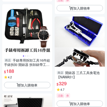
加入購物車
手錶專用拆卸工具16件組
商店
手錶拆卸 開錶器 拆卸錶帶工具
拆錶帶器 修錶 錶帶調節-輕居
188
$
開錶器 三爪工具換電池
商店
家8096
【NAWA51】
4.2
329
$
加入購物車
4.7
活動
券
加入購物車