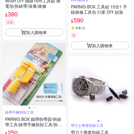
WISH DIY 鐘錶16件工具組 換
電池/拆錶帶/保養/維修
PARNIS BOX 工具組 15合1 手
錶維修工具包 行家 DIY 組裝
380
$
590
$
活動
4.8
(
2
)
加入購物車
券
加入購物車
錶帶手鍊拆卸工具
PARNIS BOX 鐵帶拆帶器/拆錶
帶工具/錶帶手鍊拆卸工具/拆帶
勞力士專業拆錶工具
器/單售 維修手錶DIY #工具02
250
勞力士專業拆錶工具
$