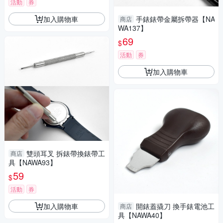
活動
券
加入購物車
手錶錶帶金屬拆帶器【NA
商店
WA137】
69
$
活動
券
加入購物車
雙頭耳叉 拆錶帶換錶帶工
商店
具【NAWA93】
59
$
活動
券
加入購物車
開錶蓋撬刀 換手錶電池工
商店
具【NAWA40】