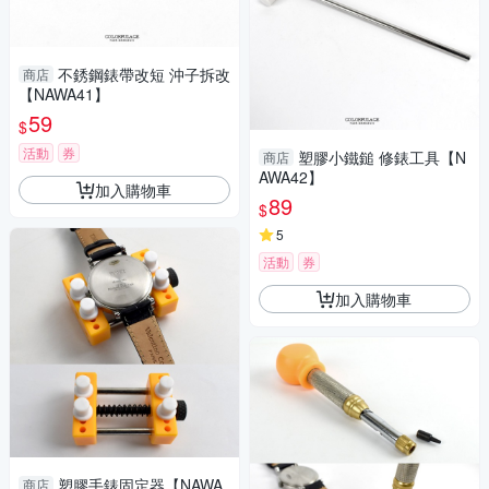
不銹鋼錶帶改短 沖子拆改
商店
【NAWA41】
59
$
活動
券
塑膠小鐵鎚 修錶工具【N
商店
AWA42】
加入購物車
89
$
5
活動
券
加入購物車
塑膠手錶固定器【NAWA
商店