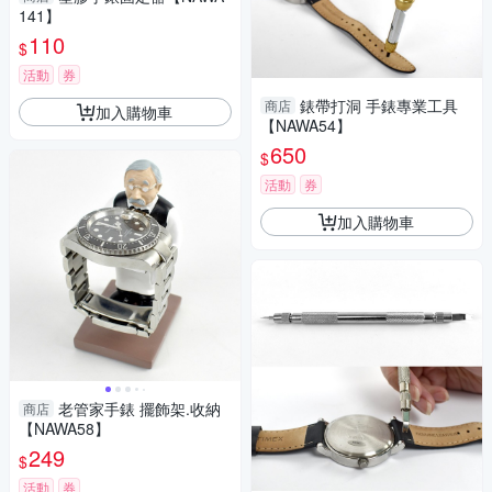
141】
110
$
活動
券
錶帶打洞 手錶專業工具
商店
加入購物車
【NAWA54】
650
$
活動
券
加入購物車
老管家手錶 擺飾架.收納
商店
【NAWA58】
249
$
活動
券