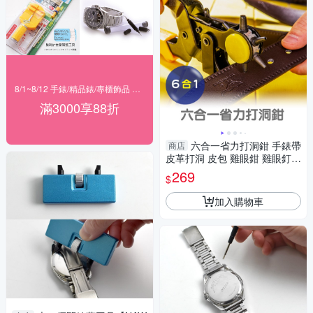
8/1~8/12 手錶/精品錶/專櫃飾品 指定商品滿$3000享88折
滿3000享88折
六合一省力打洞鉗 手錶帶
商店
皮革打洞 皮包 雞眼鉗 雞眼釘
打孔機打孔器 打洞機打洞器-輕
269
$
居家8430
加入購物車