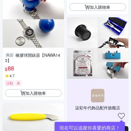
加入購物車
橡膠球開錶器【NAWA14
商店
3】
88
$
4.7
活動
券
加入購物車
柒彩年代飾品配件旗艦店
現在可以追蹤你喜愛的商店！