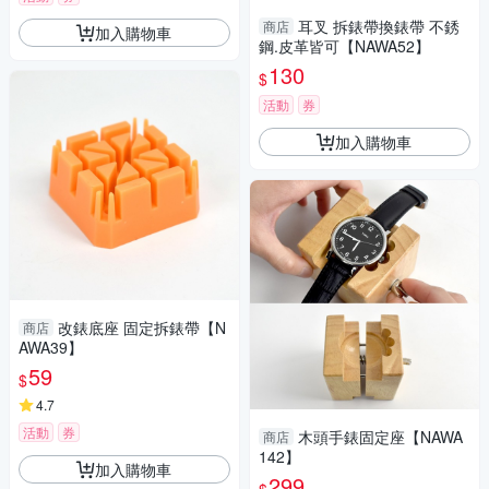
耳叉 拆錶帶換錶帶 不銹
商店
加入購物車
鋼.皮革皆可【NAWA52】
130
$
活動
券
加入購物車
改錶底座 固定拆錶帶【N
商店
AWA39】
59
$
4.7
活動
券
木頭手錶固定座【NAWA
商店
142】
加入購物車
299