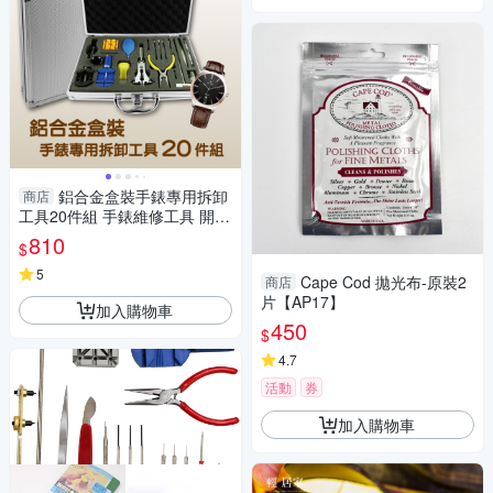
鋁合金盒裝手錶專用拆卸
商店
工具20件組 手錶維修工具 開後
蓋拆錶帶器 修錶工具-輕居家83
810
$
31
5
Cape Cod 拋光布-原裝2
商店
片【AP17】
加入購物車
450
$
4.7
活動
券
加入購物車