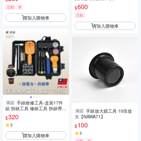
600
活動
券
$
活動
加入購物車
加入購物車
手錶維修工具-盒裝17件
商店
組 拆錶工具 修錶工具 拆錶帶工
手錶放大鏡工具 10倍放
商店
具 開錶工具-輕居家8579
320
大【NAWA71】
$
100
5
$
5
加入購物車
活動
券