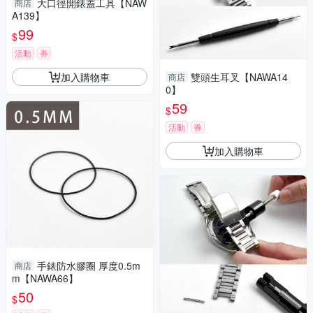
大口徑開錶蓋工具【NAW
商店
A139】
99
$
活動
券
加入購物車
雙頭生耳叉【NAWA14
商店
0】
59
$
活動
券
加入購物車
手錶防水膠圈 厚度0.5m
商店
m【NAWA66】
50
$