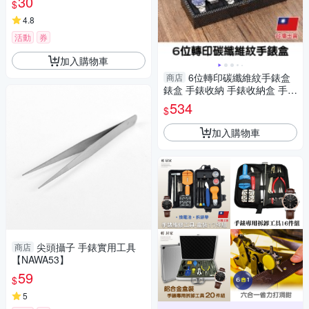
30
$
4.8
活動
券
加入購物車
6位轉印碳纖維紋手錶盒
商店
錶盒 手錶收納 手錶收納盒 手錶
收藏盒-輕居家8829
534
$
加入購物車
尖頭攝子 手錶實用工具
商店
【NAWA53】
59
$
5