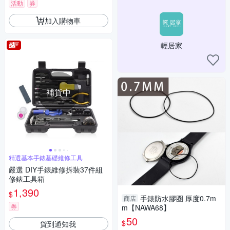
活動
券
加入購物車
輕居家
補貨中
精選基本手錶基礎維修工具
嚴選 DIY手錶維修拆裝37件組
修錶工具箱
1,390
$
手錶防水膠圈 厚度0.7m
商店
券
m【NAWA68】
50
$
貨到通知我