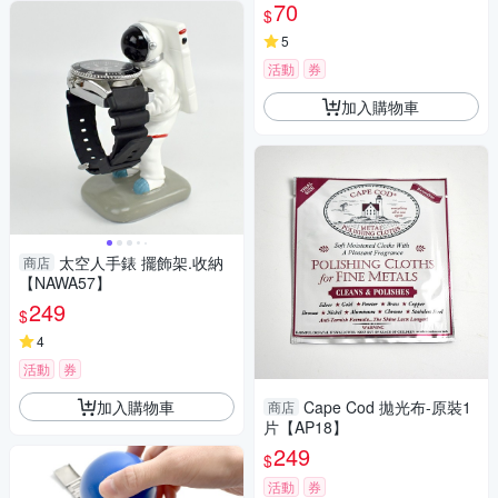
70
$
5
活動
券
加入購物車
太空人手錶 擺飾架.收納
商店
【NAWA57】
249
$
4
活動
券
加入購物車
Cape Cod 拋光布-原裝1
商店
片【AP18】
249
$
活動
券