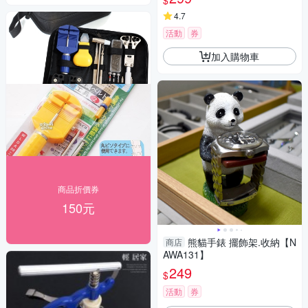
$
4.7
活動
券
加入購物車
商品折價券
150元
熊貓手錶 擺飾架.收納【N
商店
AWA131】
249
$
活動
券