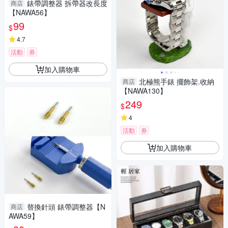
錶帶調整器 拆帶器改長度
商店
【NAWA56】
99
$
4.7
活動
券
加入購物車
北極熊手錶 擺飾架.收納
商店
【NAWA130】
249
$
4
活動
券
加入購物車
替換針頭 錶帶調整器【N
商店
AWA59】