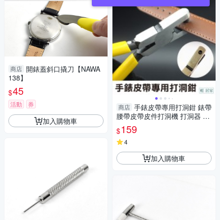
開錶蓋斜口撬刀【NAWA
商店
138】
45
$
活動
券
手錶皮帶專用打洞鉗 錶帶
商店
腰帶皮帶皮件打洞機 打洞器 打
加入購物車
洞鉗子 打孔鉗子 雞眼鉗-輕居
159
$
家8098
4
加入購物車