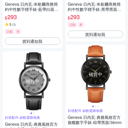
Geneva 日內瓦-米歇爾商務簡
Geneva 日內瓦-米歇爾商務簡
約中性數字標手錶-藍帶白面玫
約中性數字標手錶-黑帶黑面黑
金框/36mm
框/36mm
293
293
$
$
5
(
3
)
活動
券
活動
券
貨到通知我
貨到通知我
補貨中
補貨中
好搭配件 超酷選購推薦
Geneva 日內瓦-典雅風格官方
好搭配件 超酷選購推薦
旗艦數字手錶-棕帶黑面/36mm
Geneva 日內瓦-典雅風格官方