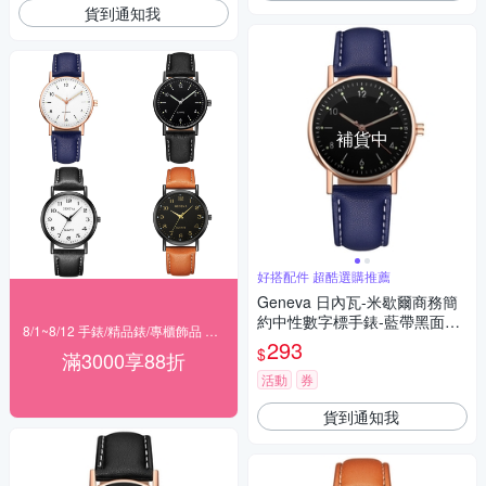
貨到通知我
補貨中
好搭配件 超酷選購推薦
Geneva 日內瓦-米歇爾商務簡
約中性數字標手錶-藍帶黑面玫
8/1~8/12 手錶/精品錶/專櫃飾品 指定商品滿$3000享88折
金框/36mm
293
$
滿3000享88折
活動
券
貨到通知我