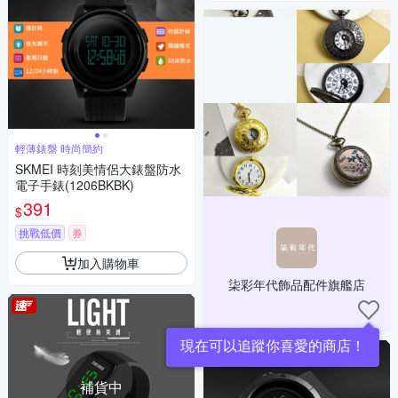
輕薄錶盤 時尚簡約
SKMEI 時刻美情侶大錶盤防水
電子手錶(1206BKBK)
391
$
挑戰低價
券
加入購物車
柒彩年代飾品配件旗艦店
現在可以追蹤你喜愛的商店！
補貨中