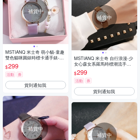
補貨中
補貨中
MSTIANQ 米士奇 萌小貓-童趣
雙色貓咪圓錶時標卡通手錶-淺
MSTIANQ 米士奇 自行浪漫-少
紫色/30mm
女心森女系羅馬時標潮流手錶-
299
$
咖啡色/30mm
299
$
活動
券
活動
券
貨到通知我
貨到通知我
補貨中
補貨中