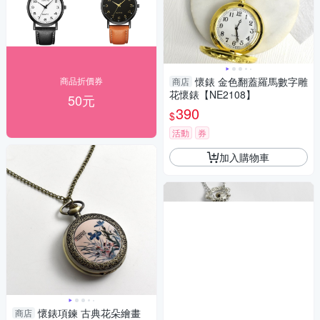
商品折價券
懷錶 金色翻蓋羅馬數字雕
商店
花懷錶【NE2108】
50元
390
$
活動
券
加入購物車
懷錶項鍊 古典花朵繪畫
商店