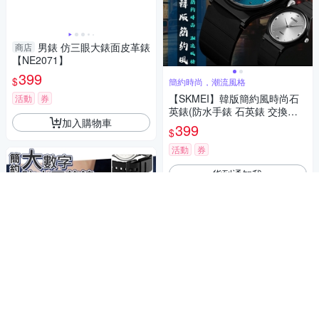
男錶 仿三眼大錶面皮革錶
商店
【NE2071】
399
$
簡約時尚，潮流風格
【SKMEI】韓版簡約風時尚石
活動
券
英錶(防水手錶 石英錶 交換禮
加入購物車
物 手錶 考試手錶 簡約手錶/142
399
$
1)
活動
券
貨到通知我
簡約風格 時尚百搭