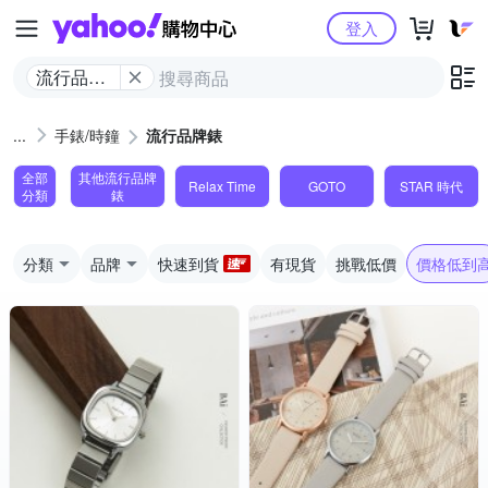
Yahoo購物中心
登入
流行品牌
錶
手錶/時鐘
流行品牌錶
全部
其他流行品牌
Relax Time
GOTO
STAR 時代
分類
錶
分類
品牌
快速到貨
有現貨
挑戰低價
價格低到