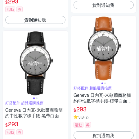
293
$
貨到通知我
活動
券
貨到通知我
補貨中
補貨中
好搭配件 超酷選購推薦
Geneva 日內瓦-米歇爾商務簡
約中性數字標手錶-棕帶白面黑
好搭配件 超酷選購推薦
框/36mm
293
$
Geneva 日內瓦-米歇爾商務簡
約中性數字標手錶-黑帶白面黑
3.8
(
2
)
框/36mm
293
$
活動
券
活動
券
貨到通知我