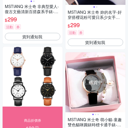
MSTIANQ 米士奇 非典型愛人-
復古文藝清新百搭森系手錶-粉
MSTIANQ 米士奇 妳的名字-好
紅色/30mm
穿搭櫻花粉可愛日系少女手錶-
299
$
淺藍/30mm
299
$
活動
券
活動
券
貨到通知我
貨到通知我
補貨中
MSTIANQ 米士奇 萌小貓-童趣
商品折價券
雙色貓咪圓錶時標卡通手錶-黑