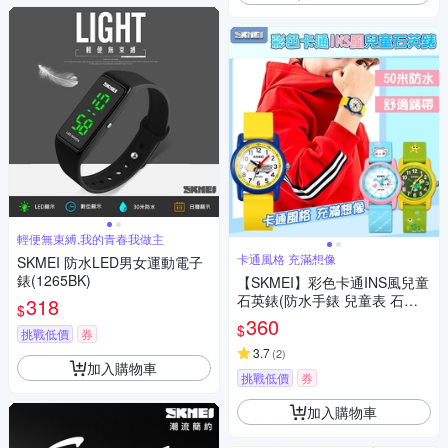
輕便無束縛,我的青春我做主
卡通風格 充滿想像
SKMEI 防水LED男女運動電子
錶(1265BK)
【SKMEI】彩色卡通INS風兒童
石英錶(防水手錶 兒童表 石英
318
$
錶 學生錶 卡通手錶/2157)
360
$
挑戰低價
券
3.7
(
2
)
加入購物車
挑戰低價
券
加入購物車