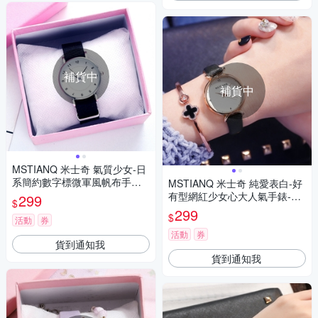
補貨中
補貨中
MSTIANQ 米士奇 氣質少女-日
系簡約數字標微軍風帆布手錶-
MSTIANQ 米士奇 純愛表白-好
黑色/30mm
有型網紅少女心大人氣手錶-黑
299
$
色/32mm
299
$
活動
券
活動
券
貨到通知我
貨到通知我