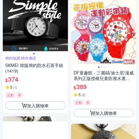
簡約低調 時尚潮流
SKMEI 韓版簡約防水石英手錶
(1419)
DF童趣館 - 三麗鷗/迪士尼/漫威
374
系列正版授權兒童防潑水運動
$
彩帶手錶
389
$
5
(
1
)
5
活動
券
(
2
)
活動
券
加入購物車
加入購物車