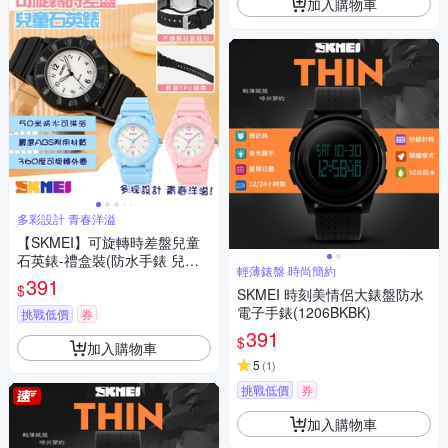
加入購物車
多彩設計 青春洋溢
【SKMEI】可旋轉時差盤兒童
石英錶-禮盒裝(防水手錶 兒童
輕薄錶盤 時尚簡約
手錶 石英錶 學生錶 手錶 考試
391
$
SKMEI 時刻美情侶大錶盤防水
手錶/2151)
電子手錶(1206BKBK)
挑戰低價
券
391
$
加入購物車
5
(
1
)
挑戰低價
券
加入購物車