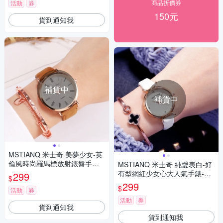
商品折價券
活動
券
150元
貨到通知我
補貨中
補貨中
MSTIANQ 米士奇 美夢少女-英
倫風時尚羅馬標放射錶盤手錶-
MSTIANQ 米士奇 純愛表白-好
咖啡色/38mm
有型網紅少女心大人氣手錶-白
299
$
色/32mm
299
$
活動
券
活動
券
貨到通知我
貨到通知我