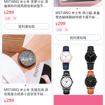
MSTIANQ 米士奇 美夢少女-英
倫風時尚羅馬標放射錶盤手錶-
3色任選
299
$
MSTIANQ 米士奇 萌小貓-童趣
雙色貓咪圓錶時標卡通手錶-金
活動
券
色/30mm
299
$
貨到通知我
活動
券
貨到通知我
補貨中
MSTIANQ 米士奇 美麗意識-原
宿風復古經典小資穿搭手錶-咖
啡色/38mm
299
$