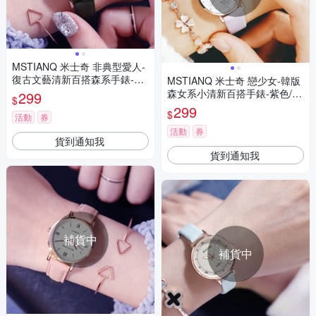
MSTIANQ 米士奇 非典型愛人-
復古文藝清新百搭森系手錶-黑
MSTIANQ 米士奇 戀少女-韓版
色/30mm
森女系小清新百搭手錶-紫色/30
299
$
mm
299
$
活動
券
活動
券
貨到通知我
貨到通知我
補貨中
補貨中