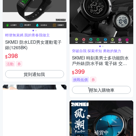
輕便無束縛,我的青春我做主
SKMEI 防水LED男女運動電子
錶(1265BK)
突破自我 探索求知 勇敢的魅力
398
$
SKMEI 時刻美男士多功能防水
戶外錶(防水手錶 電子錶 交換
活動
券
禮物 手錶 簡約手錶/1434)
399
$
貨到通知我
挑戰低價
券
加入購物車
補貨中