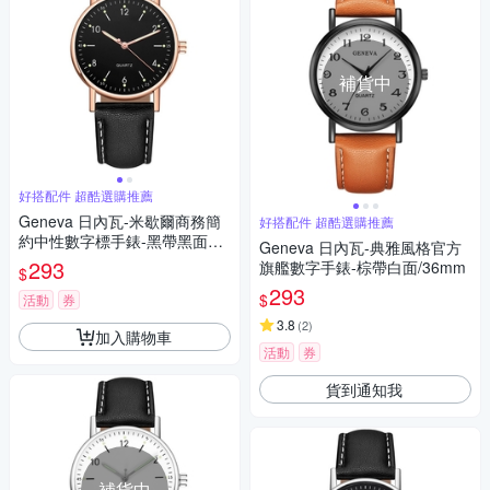
補貨中
好搭配件 超酷選購推薦
Geneva 日內瓦-米歇爾商務簡
好搭配件 超酷選購推薦
約中性數字標手錶-黑帶黑面玫
Geneva 日內瓦-典雅風格官方
金框/36mm
293
旗艦數字手錶-棕帶白面/36mm
$
293
$
活動
券
3.8
(
2
)
加入購物車
活動
券
貨到通知我
補貨中