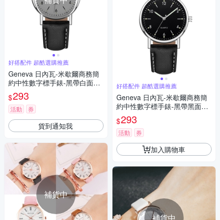
好搭配件 超酷選購推薦
Geneva 日內瓦-米歇爾商務簡
約中性數字標手錶-黑帶白面銀
好搭配件 超酷選購推薦
框/38mm
293
$
Geneva 日內瓦-米歇爾商務簡
約中性數字標手錶-黑帶黑面銀
活動
券
框/36mm
293
$
貨到通知我
活動
券
加入購物車
補貨中
補貨中