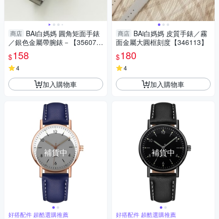
BAi白媽媽 圓角矩面手錶
BAi白媽媽 皮質手錶／霧
商店
商店
／銀色金屬帶腕錶－【35607
面金屬大圓框刻度【346113】
3】
158
180
$
$
4
4
加入購物車
加入購物車
補貨中
補貨中
好搭配件 超酷選購推薦
好搭配件 超酷選購推薦