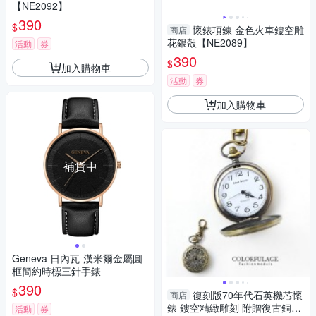
【NE2092】
390
$
懷錶項鍊 金色火車鏤空雕
商店
花銀殼【NE2089】
活動
券
390
$
加入購物車
活動
券
加入購物車
補貨中
Geneva 日內瓦-漢米爾金屬圓
框簡約時標三針手錶
390
$
復刻版70年代石英機芯懷
商店
錶 鏤空精緻雕刻 附贈復古銅長
活動
券