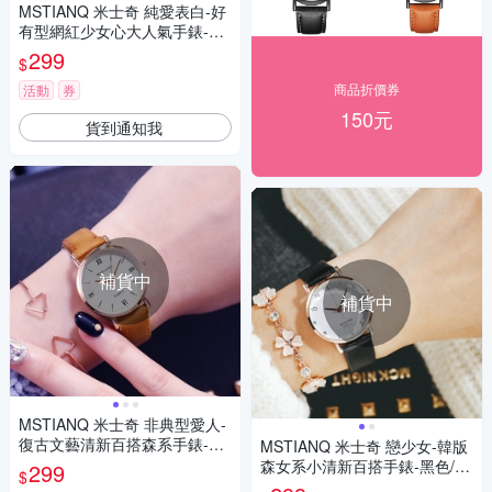
MSTIANQ 米士奇 純愛表白-好
有型網紅少女心大人氣手錶-紅
色/32mm
299
$
商品折價券
活動
券
150元
貨到通知我
補貨中
補貨中
MSTIANQ 米士奇 非典型愛人-
復古文藝清新百搭森系手錶-3
MSTIANQ 米士奇 戀少女-韓版
色任選
森女系小清新百搭手錶-黑色/30
299
$
mm