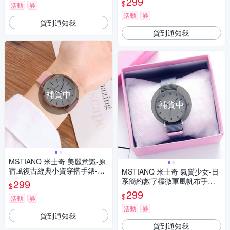
299
$
活動
券
活動
券
貨到通知我
貨到通知我
補貨中
補貨中
MSTIANQ 米士奇 美麗意識-原
宿風復古經典小資穿搭手錶-粉
MSTIANQ 米士奇 氣質少女-日
紅色/38mm
系簡約數字標微軍風帆布手錶-
299
$
灰色/30mm
299
$
活動
券
活動
券
貨到通知我
貨到通知我