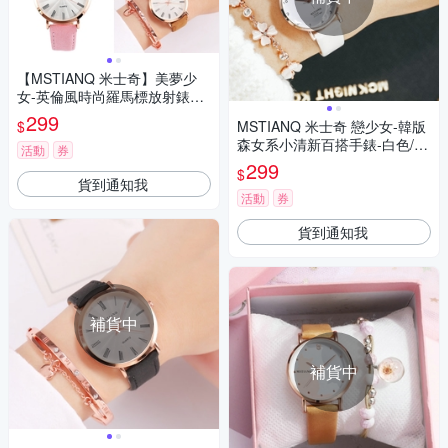
【MSTIANQ 米士奇】美夢少
女-英倫風時尚羅馬標放射錶盤
手錶-3色任選
299
$
MSTIANQ 米士奇 戀少女-韓版
森女系小清新百搭手錶-白色/30
活動
券
mm
299
$
貨到通知我
活動
券
貨到通知我
補貨中
補貨中