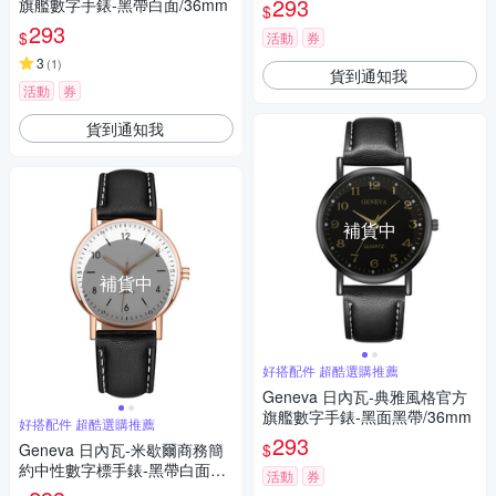
293
旗艦數字手錶-黑帶白面/36mm
$
293
$
活動
券
3
(
1
)
貨到通知我
活動
券
貨到通知我
補貨中
補貨中
好搭配件 超酷選購推薦
Geneva 日內瓦-典雅風格官方
旗艦數字手錶-黑面黑帶/36mm
好搭配件 超酷選購推薦
293
$
Geneva 日內瓦-米歇爾商務簡
約中性數字標手錶-黑帶白面玫
活動
券
金框/36mm