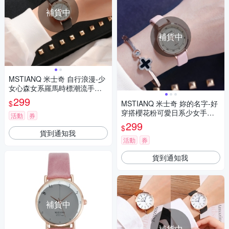
補貨中
補貨中
MSTIANQ 米士奇 自行浪漫-少
女心森女系羅馬時標潮流手錶-
3色任選
299
$
MSTIANQ 米士奇 妳的名字-好
穿搭櫻花粉可愛日系少女手錶-
活動
券
粉紅/30mm
299
$
貨到通知我
活動
券
貨到通知我
補貨中
補貨中