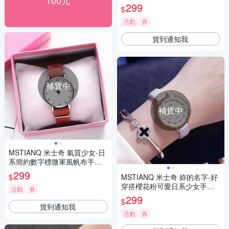
100元
色/30mm
299
$
活動
券
貨到通知我
補貨中
補貨中
MSTIANQ 米士奇 氣質少女-日
系簡約數字標微軍風帆布手錶-
紅色/30mm
299
$
MSTIANQ 米士奇 妳的名字-好
穿搭櫻花粉可愛日系少女手錶-
活動
券
灰色/30mm
299
$
貨到通知我
活動
券