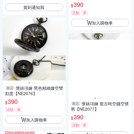
鍊子【NE1176】單支
390
$
貨到通知我
活動
券
加入購物車
懷錶項鍊 黑色精緻鏤空雙
商店
刻度【NE2076】
390
$
懷錶項鍊 復古時空鏤空懷
商店
舊【NE2077】
活動
券
390
$
加入購物車
活動
券