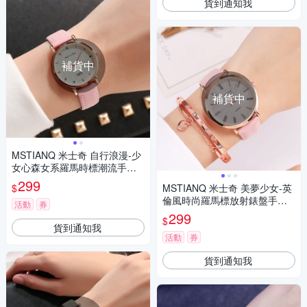
貨到通知我
補貨中
補貨中
MSTIANQ 米士奇 自行浪漫-少
女心森女系羅馬時標潮流手錶-
粉紅/30mm
299
$
MSTIANQ 米士奇 美夢少女-英
倫風時尚羅馬標放射錶盤手錶-
活動
券
粉紅色/38mm
299
$
貨到通知我
活動
券
貨到通知我