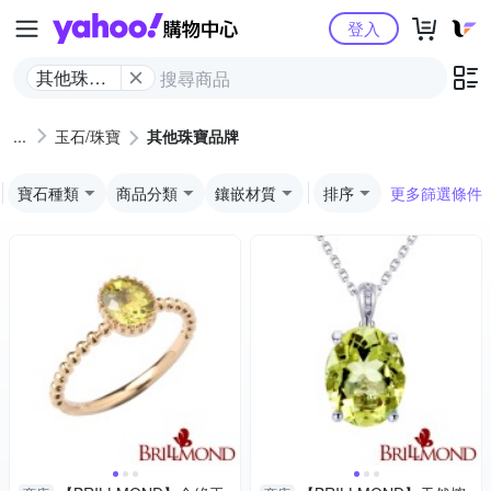
Yahoo購物中心
登入
其他珠寶
品牌
玉石/珠寶
其他珠寶品牌
寶石種類
商品分類
鑲嵌材質
排序
更多篩選條件