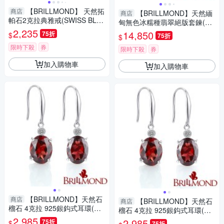
【BRILLMOND】 天然拓
商店
【BRILLMOND】天然緬
商店
帕石2克拉典雅戒(SWISS BLU
甸無色冰糯種翡翠絕版套鍊(二
E 2克拉)
2,235
件組)
14,850
75折
$
75折
$
限時下殺
券
限時下殺
券
加入購物車
加入購物車
【BRILLMOND】天然石
商店
【BRILLMOND】天然石
商店
榴石 4克拉 925銀鈎式耳環(總
榴石 4克拉 925銀鈎式耳環(總
重4克拉石榴石 925銀台)
2,985
重4克拉石榴石 925銀台)
2,985
75折
$
75折