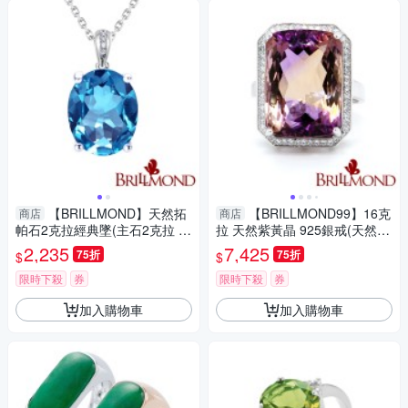
【BRILLMOND】天然拓
【BRILLMOND99】16克
商店
商店
帕石2克拉經典墜(主石2克拉 全
拉 天然紫黃晶 925銀戒(天然紫
925銀鍍白K金台)
黃晶16.4克拉)
2,235
7,425
75折
75折
$
$
限時下殺
券
限時下殺
券
加入購物車
加入購物車