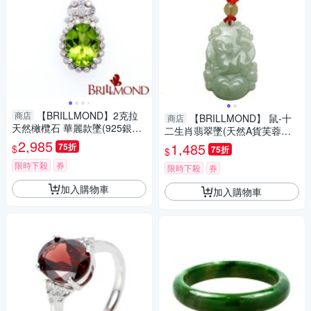
【BRILLMOND】2克拉
商店
【BRILLMOND】 鼠-十
商店
天然橄欖石 華麗款墜(925銀鍍
二生肖翡翠墜(天然A貨芙蓉種
白K金色台+鍊)
2,985
翡翠)
1,485
75折
$
75折
$
限時下殺
券
限時下殺
券
加入購物車
加入購物車