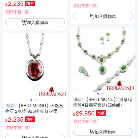
銀鍍白K色台)
2,235
75折
$
限時下殺
券
限時下殺
券
加入購物車
加入購物車
【BRILLMOND】 滿翠綠
商店
天然A貨翡翠套組(四件組)
【BRILLMOND】天然石
商店
榴石 2克拉 925銀台 紅火墜
29,850
75折
$
2,235
75折
$
限時下殺
券
限時下殺
券
加入購物車
加入購物車