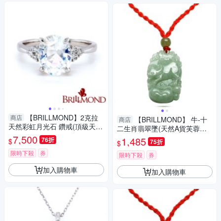
【BRILLMOND】2克拉
商店
【BRILLMOND】 牛-十
商店
天然彩虹月光石 鑽戒(頂級天然
二生肖翡翠墜(天然A貨芙蓉種
月光石2克拉)
7,500
翡翠)
1,485
76折
$
75折
$
限時下殺
券
限時下殺
券
加入購物車
加入購物車