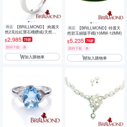
【BRILLMOND】 絢麗天
商店
【BRILLMOND】特選天
商店
然2克拉紅寶石榴鑽戒(天然寶
然碧玉細版手鐲(10MM-12MM)
石)
2,985
5,235
75折
$
75折
$
限時下殺
券
限時下殺
券
加入購物車
加入購物車