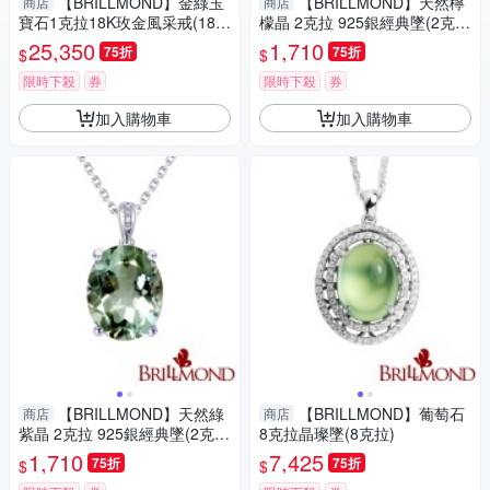
【BRILLMOND】金綠玉
【BRILLMOND】天然檸
商店
商店
寶石1克拉18K玫金風采戒(18K
檬晶 2克拉 925銀經典墜(2克拉
玫瑰金台)
天然水晶 925銀台)
25,350
1,710
75折
75折
$
$
限時下殺
券
限時下殺
券
加入購物車
加入購物車
【BRILLMOND】天然綠
【BRILLMOND】葡萄石
商店
商店
紫晶 2克拉 925銀經典墜(2克拉
8克拉晶璨墜(8克拉)
天然水晶 925銀台)
1,710
7,425
75折
75折
$
$