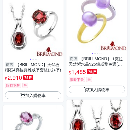
【BRILLMOND】 1克拉
商店
天然紫水晶925銀戒雙色選(天
【BRILLMOND】天然石
商店
然1克拉紫水晶 925銀台雙色
榴石4克拉典雅戒墜套組(戒+墜)
1,485
75折
$
選)
2,910
75折
$
限時下殺
券
限時下殺
券
加入購物車
加入購物車