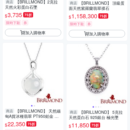
【BRILLMOND】2克拉
商店
【BRILLMOND】 頂級蛋
商店
天然火彩蛋白石墜
面天然紫羅蘭翡翠祼石
3,735
1,158,300
75折
$
75折
$
限時下殺
券
限時下殺
券
加入購物車
加入購物車
【BRILLMOND】 天然緬
商店
【BRILLMOND】 5克拉
商店
甸A貨冰種翡翠 PT950鉑金 心
天然蛋白石 925銀台 極光墜
心相印鑽墜
22,350
11,850
75折
$
75折
$