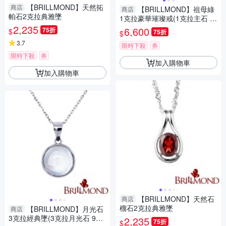
【BRILLMOND】天然拓
商店
【BRILLMOND】祖母綠
商店
帕石2克拉典雅墜
1克拉豪華璀璨戒(1克拉主石 9
2,235
25銀台)
6,600
75折
$
75折
$
3.7
限時下殺
券
限時下殺
券
加入購物車
加入購物車
【BRILLMOND】天然石
商店
榴石2克拉典雅墜
【BRILLMOND】月光石
商店
3克拉經典墜(3克拉月光石 925
2,235
75折
$