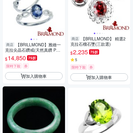
【BRILLMOND】 精選2
商店
克拉石榴石墜(三款選)
【BRILLMOND】雅緻一
商店
克拉尖晶石鑽戒(天然真鑽 PT9
2,235
75折
$
50鉑金台)
14,850
75折
$
5
限時下殺
券
限時下殺
券
加入購物車
加入購物車