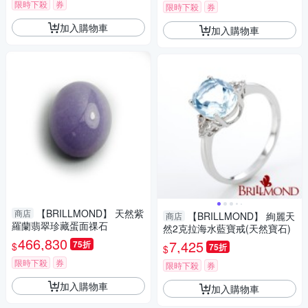
限時下殺
券
限時下殺
券
加入購物車
加入購物車
【BRILLMOND】 天然紫
商店
【BRILLMOND】 絢麗天
商店
羅蘭翡翠珍藏蛋面祼石
然2克拉海水藍寶戒(天然寶石)
466,830
7,425
75折
$
75折
$
限時下殺
券
限時下殺
券
加入購物車
加入購物車