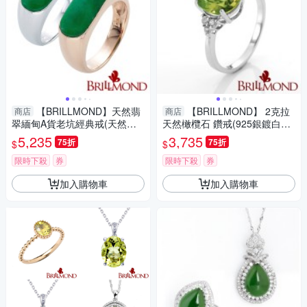
【BRILLMOND】天然翡
【BRILLMOND】 2克拉
商店
商店
翠緬甸A貨老坑經典戒(天然滿
天然橄欖石 鑽戒(925銀鍍白K
綠老坑色)
金台)
5,235
3,735
75折
75折
$
$
限時下殺
券
限時下殺
券
加入購物車
加入購物車