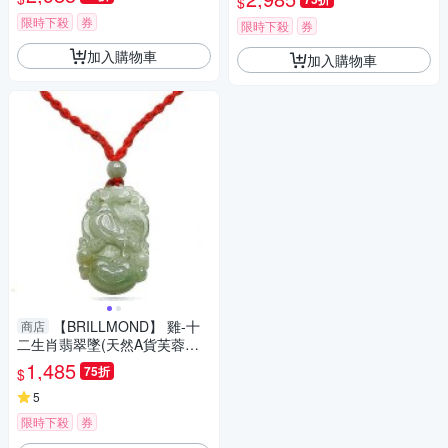
$
限時下殺
券
限時下殺
券
加入購物車
加入購物車
【BRILLMOND】 雞-十
商店
二生肖翡翠墜(天然A貨芙蓉種
翡翠)
1,485
75折
$
5
限時下殺
券