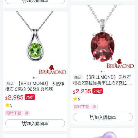
【BRILLMOND】天然石
商店
榴石2克拉經典墜(主石2克拉 全
【BRILLMOND】 天然橄
商店
925銀鍍白K金台)
欖石 2克拉 925銀 典雅墜
2,235
75折
$
2,985
75折
$
5
5
限時下殺
券
限時下殺
券
加入購物車
加入購物車