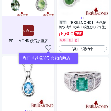
【BRILLMOND】 天然絕
商店
美水滴和闐碧玉戒墜(買戒送墜)
6,600
75折
$
限時下殺
券
BRILLMOND 鑽石旗艦店
加入購物車