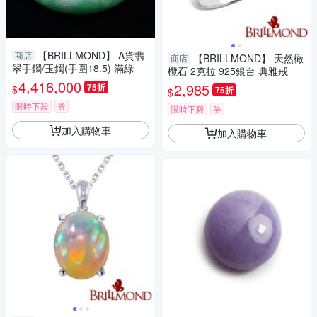
【BRILLMOND】 A貨翡
商店
【BRILLMOND】 天然橄
商店
翠手鐲/玉鐲(手圍18.5) 滿綠
欖石 2克拉 925銀台 典雅戒
4,416,000
2,985
75折
$
75折
$
限時下殺
券
限時下殺
券
加入購物車
加入購物車