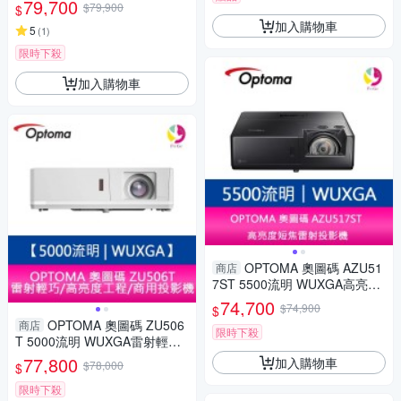
79,700
$79,900
$
加入購物車
5
(
1
)
限時下殺
加入購物車
OPTOMA 奧圖碼 AZU51
商店
7ST 5500流明 WUXGA高亮度
短焦雷射投影機
74,700
$74,900
$
OPTOMA 奧圖碼 ZU506
商店
限時下殺
T 5000流明 WUXGA雷射輕巧
高亮度工程商用投影機 原廠五
77,800
加入購物車
$78,000
$
年保固
限時下殺