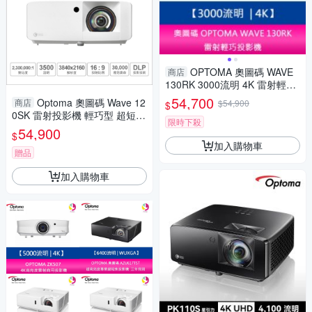
OPTOMA 奧圖碼 WAVE
商店
130RK 3000流明 4K 雷射輕巧
投影機
54,700
Optoma 奧圖碼 Wave 12
商店
$54,900
$
0SK 雷射投影機 輕巧型 超短焦
限時下殺
4K UHD 3500流明 (1m-90吋)
54,900
$
加入購物車
贈品
加入購物車