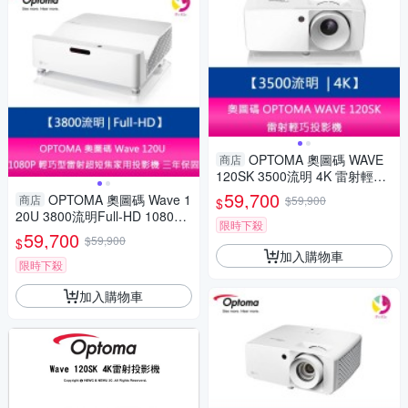
OPTOMA 奧圖碼 WAVE
商店
120SK 3500流明 4K 雷射輕巧
投影機
59,700
OPTOMA 奧圖碼 Wave 1
商店
$59,900
$
20U 3800流明Full-HD 1080P
限時下殺
輕巧型雷射超短焦家用投影機
59,700
$59,900
$
三年保固
加入購物車
限時下殺
加入購物車