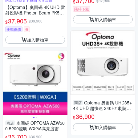
37,700
$37,900
$
【Optoma】奧圖碼 4K UHD 雷
限時下殺
射投影機 Photon Beam PK52
睛嘆號
加入購物車
37,905
$39,900
$
挑戰低價
券
加入購物車
Optoma 奧圖碼 UHD35+
商店
4K UHD 超快速 240Hz 劇院級
遊戲投影機 真4K 高亮度 高對
36,900
$
比 低延遲
奧圖碼 OPTOMA AZW50
商店
加入購物車
0 5200流明 WXGA高亮度雷射
投影機 台灣公司貨 保固三年
36,700
$36,900
$