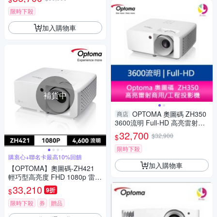
限時下殺
加入購物車
補貨中
OPTOMA 奧圖碼 ZH350
商店
3600流明 Full-HD 高亮雷射商
用工程投影機
32,700
$32,900
$
限時下殺
購衷心+聯名卡最高10%回饋
加入購物車
【OPTOMA】奧圖碼-ZH421
輕巧型高亮度 FHD 1080p 雷射
投影機(4600流明)
33,210
9折
$
限時下殺
券
贈品