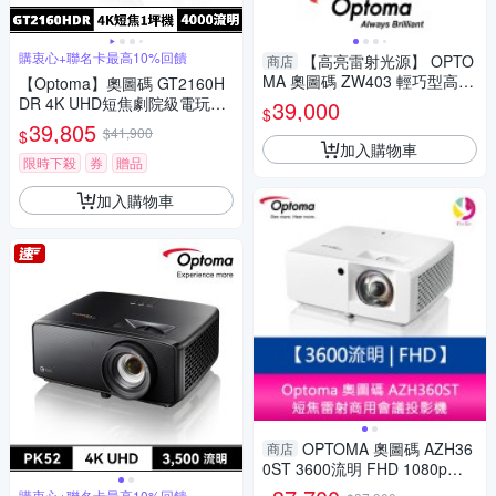
購衷心+聯名卡最高10%回饋
【高亮雷射光源】 OPTO
商店
MA 奧圖碼 ZW403 輕巧型高亮
【Optoma】奧圖碼 GT2160H
度工程及商用投影機 WXGA 45
DR 4K UHD短焦劇院級電玩投
39,000
$
00流明 公司貨
影機
39,805
$41,900
$
加入購物車
限時下殺
券
贈品
加入購物車
OPTOMA 奧圖碼 AZH36
商店
0ST 3600流明 FHD 1080p短
焦雷射商用會議投影機
購衷心+聯名卡最高10%回饋