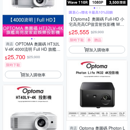
購衷心+聯名卡最高10%回饋
【Optoma】奧圖碼 Full-HD 小
宅高亮高CP值雷射投影機 Wav
e 110R
25,555
$26,900
$
限時下殺
券
贈品
OPTOMA 奧圖碼 HT32L
商店
V-4K 4000流明 Full HD 旗艦高
加入購物車
亮度家庭娛樂投影機 原廠三年
25,700
$25,900
$
保固
限時下殺
加入購物車
Optoma 奧圖碼 Photon L
商店