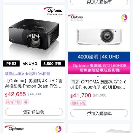
加入購物車
補貨中
購衷心+聯名卡最高10%回饋
【Optoma】奧圖碼 4K UHD 雷
OPTOMA 奧圖碼 GT216
商店
射投影機 Photon Beam PK52
0HDR 4000流明 4K UHD短焦
睛嘆號
42,655
劇院級電玩投影機
41,700
$44,900
$
$41,900
$
限時下殺
券
限時下殺
貨到通知我
加入購物車