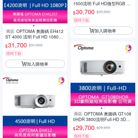
1500流明 Full HD微型RGB 3
雷射微型投影機
30,700
$30,900
$
限時下殺
加入購物車
OPTOMA 奧圖碼 EH412
商店
ST 4000 流明 Full HD 1080P
高亮度短焦投影機
31,700
$31,900
$
限時下殺
加入購物車
OPTOMA 奧圖碼 GT108
商店
0HDR 3800流明Full-HD 3D劇
院級短焦投影機 公司貨 保固3
29,700
$29,900
$
年
限時下殺