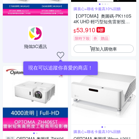
購衷心+聯名卡最高10%回饋
【OPTOMA】奧圖碼-PK110S
4K UHD 輕巧型短焦雷射投影
機(4100流明)
53,910
9折
$
限時下殺
券
贈品
飛鴿3C通訊
加入購物車
現在可以追蹤你喜愛的商店！
購衷心+聯名卡最高10%回饋
OPTOMA 奧圖碼 ZH406
OPTOMA 奧圖碼 Wave 120U
商店