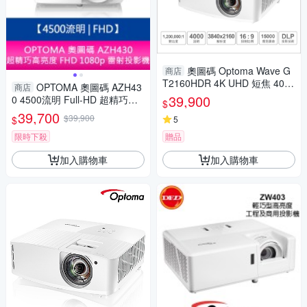
奧圖碼 Optoma Wave G
商店
T2160HDR 4K UHD 短焦 4000
OPTOMA 奧圖碼 AZH43
商店
流明 劇院級/遊戲 240Hz 電玩
39,900
0 4500流明 Full-HD 超精巧高
$
投影機
亮度 FHD 1080p 雷射投影機
39,700
$39,900
$
5
限時下殺
贈品
加入購物車
加入購物車