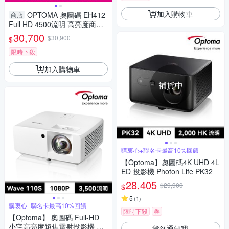
加入購物車
OPTOMA 奧圖碼 EH412
商店
Full HD 4500流明 高亮度商用
會議投影機
30,700
$30,900
$
限時下殺
加入購物車
補貨中
購衷心+聯名卡最高10%回饋
【Optoma】奧圖碼4K UHD 4L
ED 投影機 Photon Life PK32
28,405
$29,900
$
5
(
1
)
購衷心+聯名卡最高10%回饋
限時下殺
券
【Optoma】 奧圖碼 Full-HD
小宅高亮度短焦雷射投影機 Wa
貨到通知我