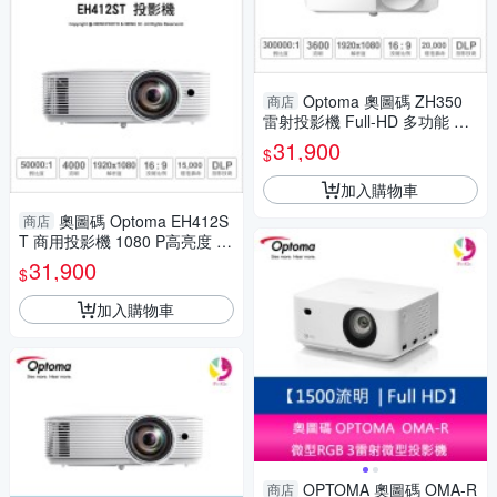
Optoma 奧圖碼 ZH350
商店
雷射投影機 Full-HD 多功能 商
用/家用 高亮度 高對比 3600流
31,900
$
明 30000:1
加入購物車
奧圖碼 Optoma EH412S
商店
T 商用投影機 1080 P高亮度 短
焦 家庭娛樂 4000流明
31,900
$
加入購物車
OPTOMA 奧圖碼 OMA-R
商店