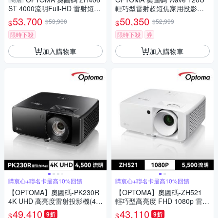
ST 4000流明Full-HD 雷射短焦
輕巧型雷射超短焦家用投影機
高亮度工程商用投影機 公司貨
贈8K高畫質HDMI
53,700
50,350
$53,900
$52,999
$
$
保固5年
限時下殺
限時下殺
券
加入購物車
加入購物車
購衷心+聯名卡最高10%回饋
購衷心+聯名卡最高10%回饋
【OPTOMA】奧圖碼-PK230R
【OPTOMA】奧圖碼-ZH521
4K UHD 高亮度雷射投影機(45
輕巧型高亮度 FHD 1080p 雷射
00流明)
投影機(5500流明)
49,410
43,110
9折
9折
$
$