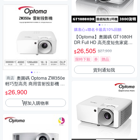
購衷心+聯名卡最高10%回饋
【Optoma】奧圖碼 GT1080H
DR Full HD 高亮度短焦家庭娛
樂投影機
26,505
$27,900
$
限時下殺
券
贈品
貨到通知我
奧圖碼 Optoma ZW350e
商店
輕巧型高亮 商用雷射投影機 40
00流明｜薪創數位
26,900
$
加入購物車