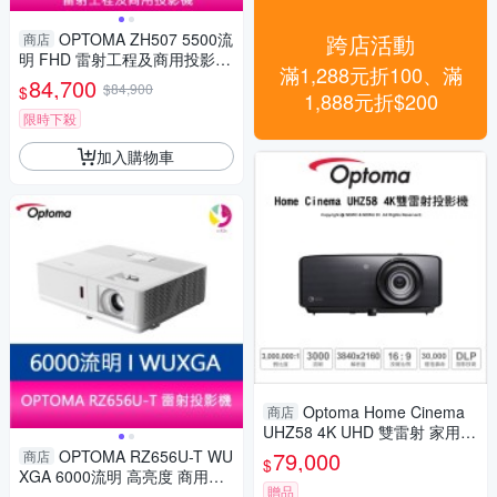
OPTOMA ZH507 5500流
跨店活動
商店
明 FHD 雷射工程及商用投影機
滿1,288元折100、滿
台灣公司貨 保固三年
84,700
$84,900
$
1,888元折$200
限時下殺
加入購物車
Optoma Home Cinema
商店
UHZ58 4K UHD 雙雷射 家用劇
院投影機 Full-3D 360度投影 支
OPTOMA RZ656U-T WU
79,000
商店
$
援網路
XGA 6000流明 高亮度 商用雷
贈品
射投影機