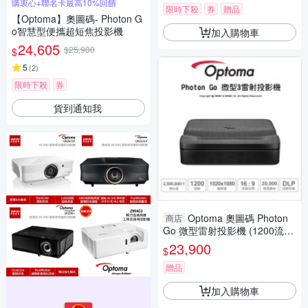
購衷心+聯名卡最高10%回饋
限時下殺
券
贈品
【Optoma】奧圖碼- Photon G
o智慧型便攜超短焦投影機
加入購物車
24,605
$25,900
$
5
(
2
)
限時下殺
券
貨到通知我
Optoma 奧圖碼 Photon
商店
Go 微型雷射投影機 (1200流
明) 智慧型 便攜 超短焦 內建Go
23,900
$
ogle 長效電池
贈品
加入購物車