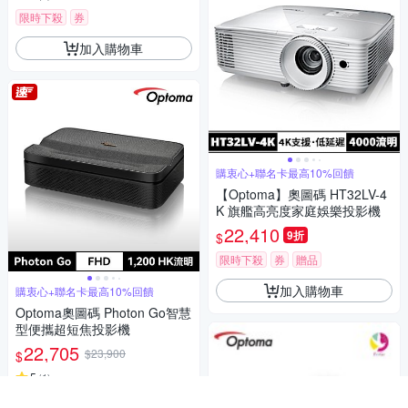
限時下殺
券
加入購物車
購衷心+聯名卡最高10%回饋
【Optoma】奧圖碼 HT32LV-4
K 旗艦高亮度家庭娛樂投影機
22,410
9折
$
限時下殺
券
贈品
加入購物車
購衷心+聯名卡最高10%回饋
Optoma奧圖碼 Photon Go智慧
型便攜超短焦投影機
22,705
$23,900
$
5
(
1
)
限時下殺
券