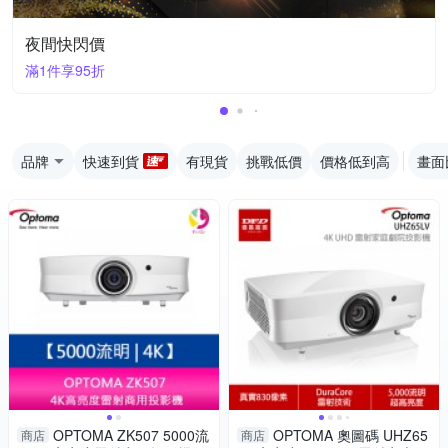
夜間快閃價
滿1件享95折
品牌
快速到貨
有現貨
挑戰低價
價格低到高
畫面
OPTOMA ZK507 5000流
OPTOMA 奧圖碼 UHZ65
商店
商店