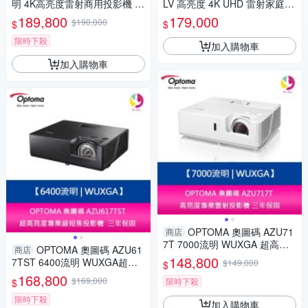
明 4K高亮度雷射商用投影機 台
LV 高亮度 4K UHD 雷射家庭劇
灣公司貨 保固三年
院投影機 公司貨
189,800
179,000
$190,000
$
$
限時下殺
加入購物車
加入購物車
OPTOMA 奧圖碼 AZU71
商店
7T 7000流明 WUXGA 超高亮
OPTOMA 奧圖碼 AZU61
商店
度專業級投影機 三年保固
148,800
7TST 6400流明 WUXGA超高
$149,000
$
亮度專業級短焦投影機 三年保
168,800
$169,000
限時下殺
$
固
限時下殺
加入購物車