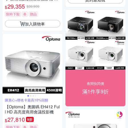
ve 110S
29,355
$30,900
$
限時下殺
券
贈品
加入購物車
夜間快閃價
滿1件享9折
購衷心+聯名卡最高10%回饋
【Optoma】奧圖碼 EH412 Ful
l HD 高亮度商用會議投影機
27,810
9折
$
限時下殺
券
贈品