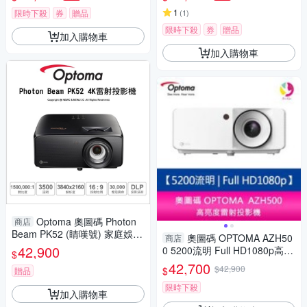
1
限時下殺
券
贈品
(
1
)
限時下殺
券
贈品
加入購物車
加入購物車
Optoma 奧圖碼 Photon
商店
Beam PK52 (睛嘆號) 家庭娛樂
奧圖碼 OPTOMA AZH50
商店
4K UHD 雷射投影機 (送行動好
42,900
0 5200流明 Full HD1080p高亮
$
禮)
度雷射投影機 台灣公司貨 保固
42,700
$42,900
$
贈品
三年
限時下殺
加入購物車