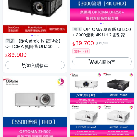
OPTOMA 奧圖碼 UHZ50
商店
+ 3000流明 4K UHD 雷射家庭
娛樂投影機
【附Android tv 電視盒】
商店
89,700
$89,900
$
OPTOMA 奧圖碼 UHZ50+ 智
限時下殺
慧型 4K UHD 雷射家庭劇院投
89,900
$
影機 公司貨
加入購物車
加入購物車