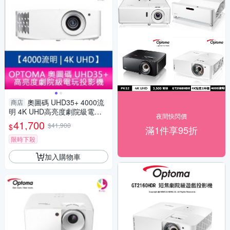
奧圖碼 UHD35+ 4000流
商店
明 4K UHD高亮度劇院級電玩
夜間快閃價
投影機 原廠三年保固
41,700
$41,900
$
滿1件享95折
限時下殺
加入購物車