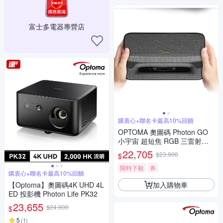
富士多電器專營店
購衷心+聯名卡最高10%回饋
OPTOMA 奧圖碼 Photon GO
小宇宙 超短焦 RGB 三雷射智
慧型隨身便攜微投影機
22,705
$23,900
$
限時下殺
券
購衷心+聯名卡最高10%回饋
加入購物車
【Optoma】奧圖碼4K UHD 4L
ED 投影機 Photon Life PK32
23,655
$24,900
$
5
(
1
)