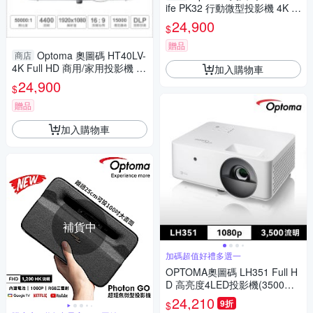
ife PK32 行動微型投影機 4K U
HD 3LED 廣色域 (送攜帶幕)
24,900
$
贈品
Optoma 奧圖碼 HT40LV-
商店
4K Full HD 商用/家用投影機 高
加入購物車
亮4400流明 會議/教室/家庭娛
24,900
$
樂
贈品
加入購物車
補貨中
加碼超值好禮多選一
OPTOMA奧圖碼 LH351 Full H
D 高亮度4LED投影機(3500流
明)
24,210
9折
$