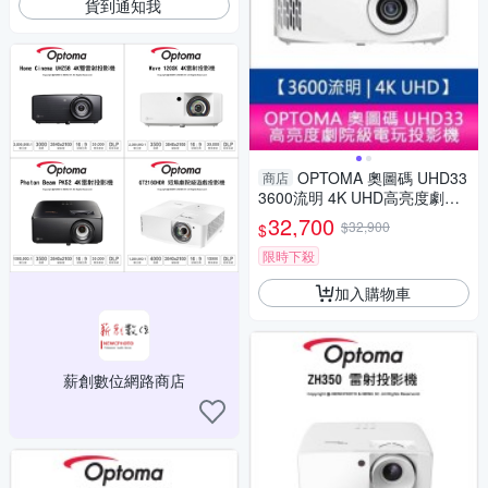
貨到通知我
OPTOMA 奧圖碼 UHD33
商店
3600流明 4K UHD高亮度劇院
級電玩投影機 原廠三年保固
32,700
$32,900
$
限時下殺
加入購物車
薪創數位網路商店