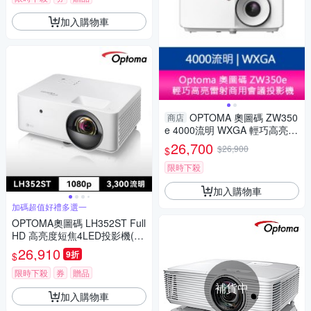
加入購物車
OPTOMA 奧圖碼 ZW350
商店
e 4000流明 WXGA 輕巧高亮雷
射商用會議投影機
26,700
$26,900
$
限時下殺
加入購物車
加碼超值好禮多選一
OPTOMA奧圖碼 LH352ST Full
HD 高亮度短焦4LED投影機(33
00流明)
26,910
9折
$
限時下殺
券
贈品
補貨中
加入購物車