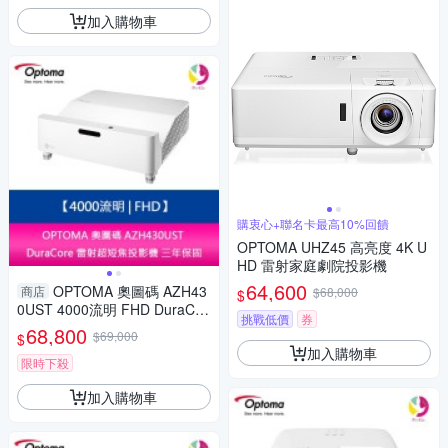
加入購物車
購衷心+聯名卡最高10%回饋
OPTOMA UHZ45 高亮度 4K U
HD 雷射家庭劇院投影機
64,600
OPTOMA 奧圖碼 AZH43
商店
$68,000
$
0UST 4000流明 FHD DuraCor
挑戰低價
券
e 雷射超短焦投影機 三年保固
68,800
$69,000
$
加入購物車
限時下殺
加入購物車