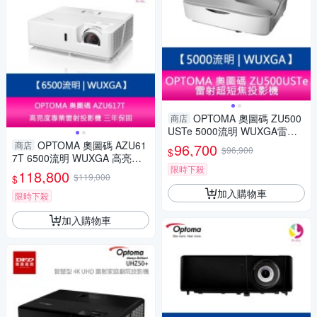
OPTOMA 奧圖碼 ZU500
商店
USTe 5000流明 WUXGA雷射
超短焦投影機 原廠五年保固
OPTOMA 奧圖碼 AZU61
商店
96,700
$96,900
$
7T 6500流明 WUXGA 高亮度
限時下殺
專業雷射投影機 三年保固
118,800
$119,000
$
加入購物車
限時下殺
加入購物車