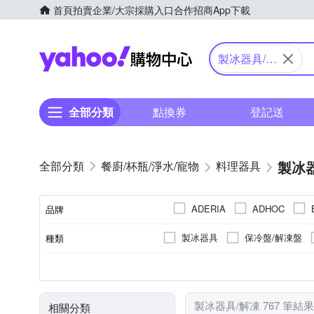
首頁
拍賣
企業/大宗採購入口
合作招商
App下載
Yahoo購物中心
製冰器具/解
凍
全部分類
點換券
登記送
製冰
餐廚/杯瓶/淨水/寵物
料理器具
ADERIA
ADHOC
品牌
Disney 迪
CUISIPRO
製冰器具
保冷盤/解凍盤
種類
品牌名稱
HABABY 環安家居
IBILI
鍋具週邊配件
保溫套/保溫
不鏽鋼
限手洗
矽膠
合金
無
塑膠
瓦斯爐
不鏽鋼
木質/竹
洗碗
PP
主材質
顏色
適用於
材質
主要材質
手把
KOMAX
LEKUE
li
酒瓶保冰桶
隔熱墊
Reddot 紅點生活
Quasi
製冰器具/解凍 767 筆結果
相關分類