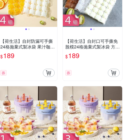
【荷生活】自封防漏可手撕
【荷生活】自封口可手撕免
24格拋棄式製冰袋 果汁咖啡
脫模24格拋棄式製冰袋 方形
方形冰塊袋10入-4組
冰塊袋10入-4組
189
189
$
$
券
券