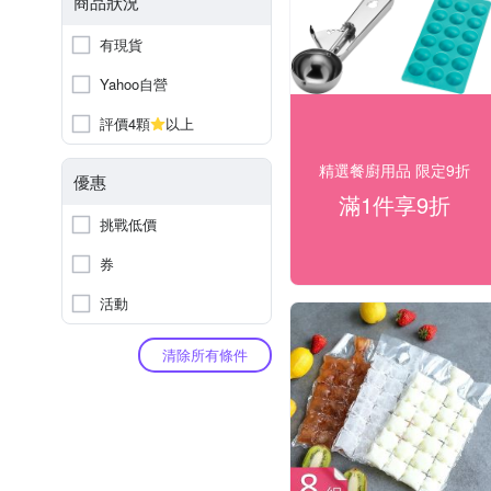
商品狀況
有現貨
Yahoo自營
評價4顆
以上
精選餐廚用品 限定9折
優惠
滿1件享9折
挑戰低價
券
活動
清除所有條件