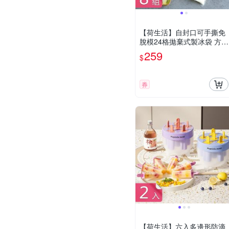
【荷生活】自封口可手撕免
脫模24格拋棄式製冰袋 方形
冰塊袋10入-8組
259
$
券
【荷生活】六入多邊形防滴