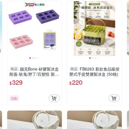
蹦克Bone 矽膠製冰盒
FB6263 新款食品級按
商店
商店
附蓋-耿鬼/胖丁/百變怪 製冰
壓式手提雙層製冰盒 (50格)
盒 矽膠 廚房用品【愛買】
329
220
$
$
活動