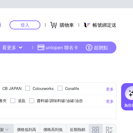
購物車
帳號綁定送
登入
看更多
uniopen 聯名卡
超贈點
CB JAPAN
Colourworks
Conalife
更多
GREEN BELL 綠貝
HELLO KITTY
餐夾
湯匙
醬料罐/調味料罐/油罐/油壺
更多
KM 生活
Craft
kiret
KOKUBO
收納瓶/收納罐
杯架
調酒工具
金屬
Premier 普立爾
PEDRINI
Pulsiva
HIMOYAMA 霜山
Taylors Eye Witness
架
價格低到高
價格高到低
近期熱銷