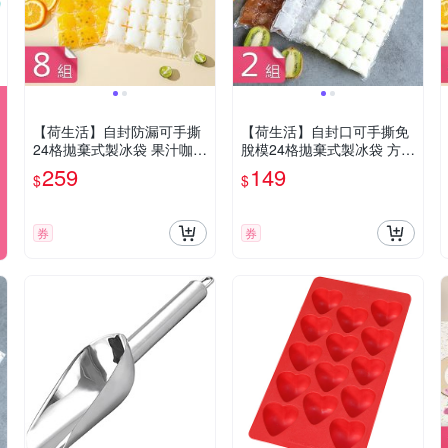
【荷生活】自封防漏可手撕
【荷生活】自封口可手撕免
24格拋棄式製冰袋 果汁咖啡
脫模24格拋棄式製冰袋 方形
方形冰塊袋10入-8組
冰塊袋10入-2組
259
149
$
$
券
券