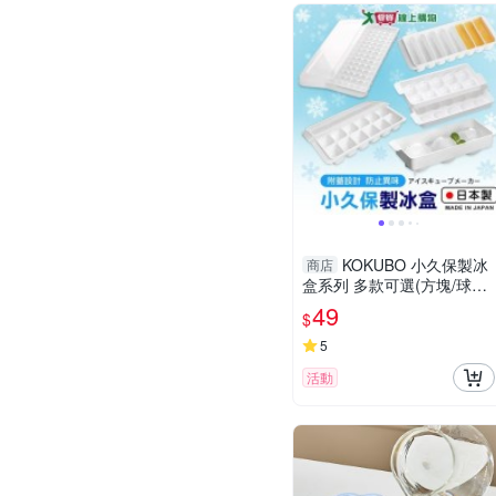
KOKUBO 小久保製冰
商店
盒系列 多款可選(方塊/球狀/
長條/長型)日本製 製冰 冰塊
49
$
冰球 咖啡磚 冰【愛買】
5
活動