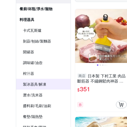
TESCOMA
Vega
餐廚/杯瓶/淨水/寵物
料理器具
卡式瓦斯爐
剝蒜/刨絲/製麵器
開罐器
調味罐/油壺
榨汁器
日本製 下村工業 肉品
商店
斷筋器 不鏽鋼鬆肉神器 牛
製冰器具/解凍
排嫩肉器 鎚肉器 切筋器 廚
351
$
房料理工具
瀝水/洗米器
券
醬料刷/毛刷/油刷
餐墊/隔熱墊