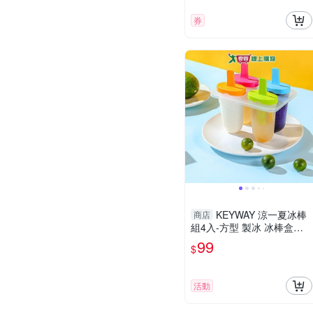
券
KEYWAY 涼一夏冰棒
商店
組4入-方型 製冰 冰棒盒
【愛買】
99
$
活動