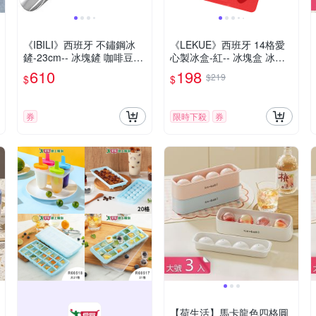
《IBILI》西班牙 不鏽鋼冰
《LEKUE》西班牙 14格愛
鏟-23cm-- 冰塊鏟 咖啡豆鏟
心製冰盒-紅-- 冰塊盒 冰塊
茶葉鏟 爆米花鏟 飼料鏟
模 冰模 冰格
610
198
$219
$
$
券
限時下殺
券
【荷生活】馬卡龍色四格圓