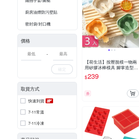
隔熱手套/圍裙
廚房油煙防污壁貼
密封袋/封口機
價格
-
【荷生活】按壓脫模一物兩
用矽膠冰棒模具 腳掌造型帶
確定
防塵密封蓋雪糕模具-3入組
239
$
取貨方式
券
快速到貨
7-11常溫
7-11冷凍