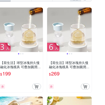
活
金德恩
儀家生活館
【荷生活】球型冰塊持久慢
【荷生活】球型冰塊持久慢
融化冰塊模具 可疊加圓潤冰
融化冰塊模具 可疊加圓潤冰
球矽膠易脫模製冰盒-3入組
球矽膠易脫模製冰盒-6入組
199
269
$
$
券
券