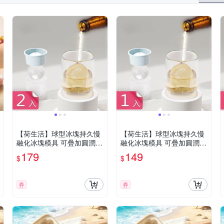
三箭牌
其他品牌
妙管家
幸福媽咪
荷生
VERSA
【荷生活】球型冰塊持久慢
【荷生活】球型冰塊持久慢
融化冰塊模具 可疊加圓潤冰
融化冰塊模具 可疊加圓潤冰
球矽膠易脫模製冰盒-2入組
球矽膠易脫模製冰盒-1入組
179
149
$
$
券
券