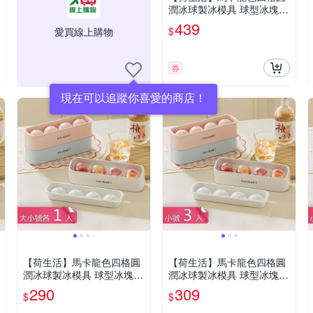
潤冰球製冰模具 球型冰塊不
易融化易脫模製冰盒-大號3
439
$
愛買線上購物
入組
券
現在可以追蹤你喜愛的商店！
【荷生活】馬卡龍色四格圓
【荷生活】馬卡龍色四格圓
潤冰球製冰模具 球型冰塊不
潤冰球製冰模具 球型冰塊不
易融化易脫模製冰盒-大小號
易融化易脫模製冰盒-小號3
290
309
$
$
各1入組
入組