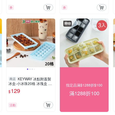
券
券
KEYWAY 冰點附蓋製
商店
冰盒-小冰珠20格 冰塊盒 製
指定品滿$1288折$100
冰盒 附蓋【愛買】
129
$
滿1288折100
活動