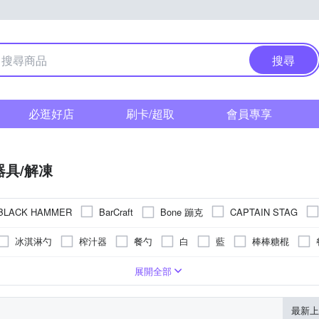
搜尋
必逛好店
刷卡/超取
會員專享
器具/解凍
Bone 蹦克
BLACK HAMMER
BarCraft
CAPTAIN STAG
士尼
FOREVER 鋒愛華
EXCELSA
FOX RUN BRANDS
冰淇淋勺
榨汁器
餐勺
白
藍
棒棒糖棍
Imakara
inomata
iSFun
Joseph Joseph
Kitchen
袋
保鮮盒
保鮮蓋
冰塊夾
巧克力模
挖球器
機
合金/鍍金
鋁
展開全部
Pearl Life 珍珠
ke-it
Luigi Ferrero
Lustroware
PUSH!
斷筋器
黑
保溫杯
保溫瓶
酒架
SANRIO 三麗鷗
SILWA 西華
S
Skater
Sabatier
最新上