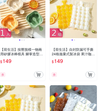
【荷生活】按壓脫模一物兩
【荷生活】自封防漏可手撕
用矽膠冰棒模具 腳掌造型帶
24格拋棄式製冰袋 果汁咖啡
防塵密封蓋雪糕模具-1入組
方形冰塊袋10入-2組
149
149
$
$
券
券