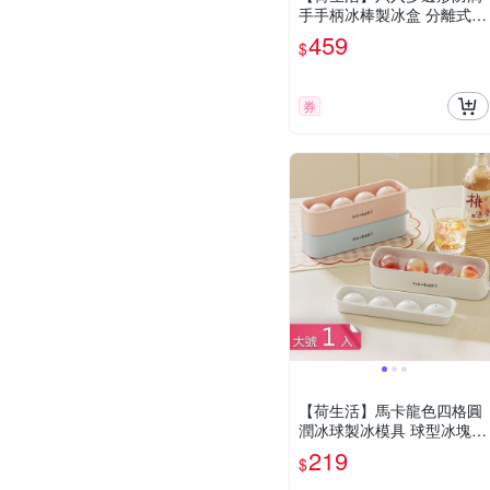
手手柄冰棒製冰盒 分離式帶
儲冰桶冰棒模具盒-2入組
459
$
券
【荷生活】馬卡龍色四格圓
潤冰球製冰模具 球型冰塊不
易融化易脫模製冰盒-大號1
219
$
入組