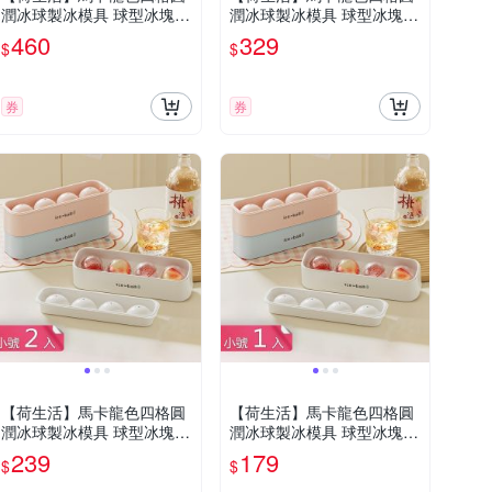
潤冰球製冰模具 球型冰塊不
潤冰球製冰模具 球型冰塊不
易融化易脫模製冰盒-大小號
易融化易脫模製冰盒-大號2
460
329
$
$
各2入組
入組
券
券
【荷生活】馬卡龍色四格圓
【荷生活】馬卡龍色四格圓
潤冰球製冰模具 球型冰塊不
潤冰球製冰模具 球型冰塊不
易融化易脫模製冰盒-小號2
易融化易脫模製冰盒-小號1
239
179
$
$
入組
入組