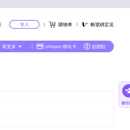
購物車
帳號綁定送
登入
看更多
uniopen 聯名卡
超贈點