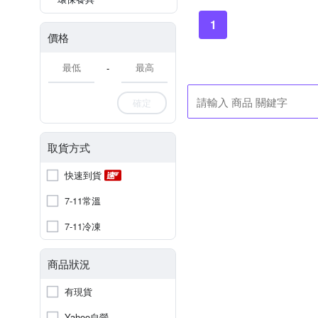
1
價格
-
確定
取貨方式
快速到貨
7-11常溫
7-11冷凍
商品狀況
有現貨
Yahoo自營