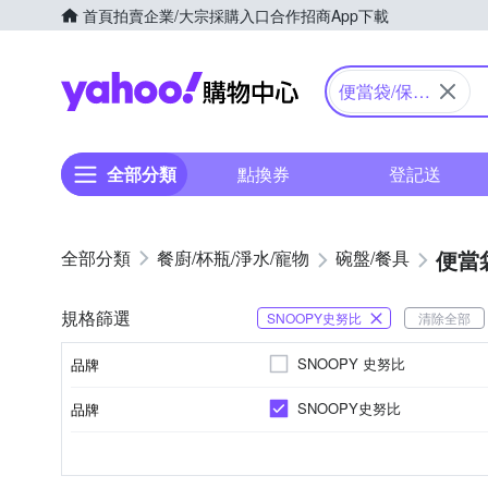
首頁
拍賣
企業/大宗採購入口
合作招商
App下載
Yahoo購物中心
便當袋/保溫
袋
全部分類
點換券
登記送
便當
餐廚/杯瓶/淨水/寵物
碗盤/餐具
規格篩選
SNOOPY史努比
清除全部
SNOOPY 史努比
品牌
SNOOPY史努比
品牌
品牌名稱
聚酯纖維
保溫袋
便當袋
塑膠
主材質
種類
品牌名稱