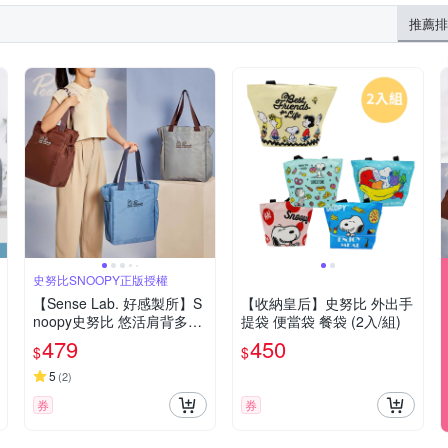
推薦排
史努比SNOOPY正版授權
【Sense Lab. 好感製所】S
【收納皇后】史努比 外出手
noopy史努比 悠活肩背多口
提袋 便當袋 餐袋 (2入/組)
袋收納大容量PEVA保溫袋
479
450
$
$
5
(
2
)
券
券