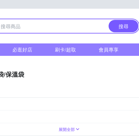
搜尋
必逛好店
刷卡/超取
會員專享
袋/保溫袋
展開全部