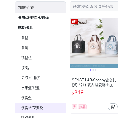
便當袋/保溫袋 3 筆結果
相關分類
餐廚/杯瓶/淨水/寵物
碗盤/餐具
餐盤
餐碗
碗盤組
筷/匙
刀/叉/牛排刀
SENSE LAB·Snoopy史努比
(買1送1) 復古理髮廳手提大
水果籃/托盤
容量PEVA保溫袋(史努比拉
819
$
鍊頭/快)
便當盒
券
贈品
便當袋/保溫袋
環保餐具