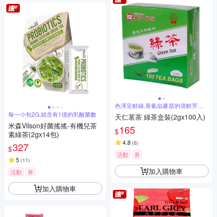
色澤呈鮮綠,香氣似麥苗的清鮮芳香
甘醇
每一小包2G,就含有1億的乳酸菌數
天仁茗茶 綠茶盒裝(2gx100入)
米森Vilson好菌搖搖-有機兒茶
165
$
素綠茶(2gx14包)
4.8
(
6
)
327
$
活動
券
5
(
11
)
加入購物車
活動
券
加入購物車