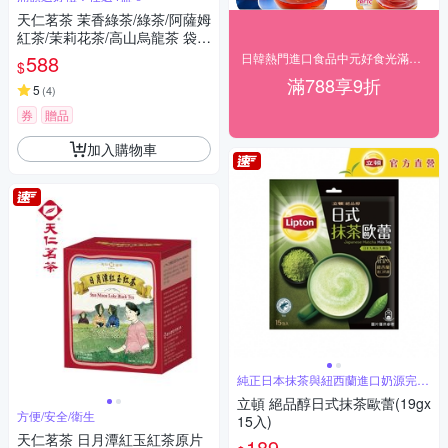
天仁茗茶 茉香綠茶/綠茶/阿薩姆
紅茶/茉莉花茶/高山烏龍茶 袋茶
防潮包茶包2gx100包 任選4盒
588
日韓熱門進口食品中元好食光滿$788享9折
$
滿788享9折
5
(
4
)
券
贈品
加入購物車
純正日本抹茶與紐西蘭進口奶源完美
融合
立頓 絕品醇日式抹茶歐蕾(19gx
方便/安全/衛生
15入)
天仁茗茶 日月潭紅玉紅茶原片
189