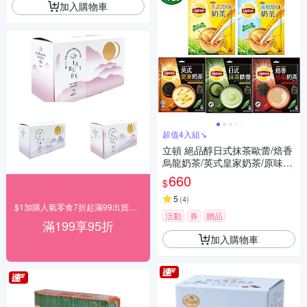
加入購物車
超值4入組↘︎
立頓 絕品醇日式抹茶歐蕾/焙香
烏龍奶茶/英式皇家奶茶/原味減
糖奶茶/原味奶茶 袋裝任選4入
660
$
(1+3組合)
5
(
4
)
$1加購人氣零食7折起滿99出貨滿199打95折
活動
券
贈品
滿199享95折
加入購物車