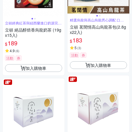
精選烏龍與高山烏龍悉心調配 口感
立頓經典紅茶與紐西蘭進口奶源完美
甘醇
融合
立頓 茗閒情高山烏龍茶包(2.8g
立頓 絕品醇焙香烏龍奶茶 (19g
x22入)
x15入)
183
$
189
$
5
(
3
)
4.9
(
6
)
活動
券
活動
券
加入購物車
加入購物車