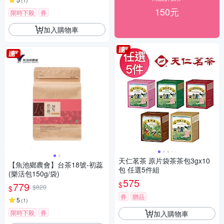
(
1
)
150元
限時下殺
券
加入購物車
天仁茗茶 原片袋茶茶包3gx10
【魚池鄉農會】台茶18號-初蕊
包 任選5件組
(樂活包150g/袋)
575
$
779
$820
$
券
贈品
5
(
1
)
限時下殺
券
加入購物車