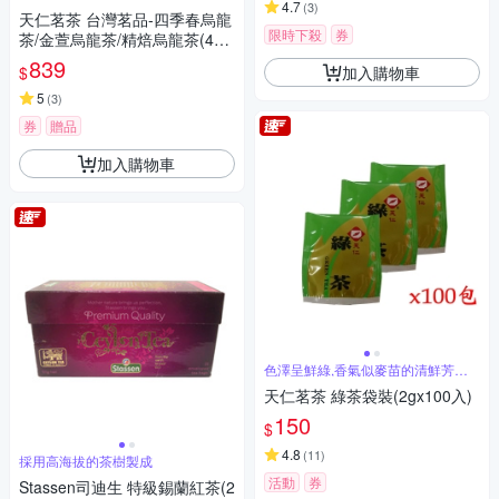
4.7
(
3
)
天仁茗茶 台灣茗品-四季春烏龍
限時下殺
券
茶/金萱烏龍茶/精焙烏龍茶(450
g)/鮮採綠茶(225g)茶葉任選2
839
加入購物車
$
5
(
3
)
券
贈品
加入購物車
色澤呈鮮綠,香氣似麥苗的清鮮芳香
甘醇
天仁茗茶 綠茶袋裝(2gx100入)
150
$
4.8
(
11
)
採用高海拔的茶樹製成
活動
券
Stassen司迪生 特級錫蘭紅茶(2