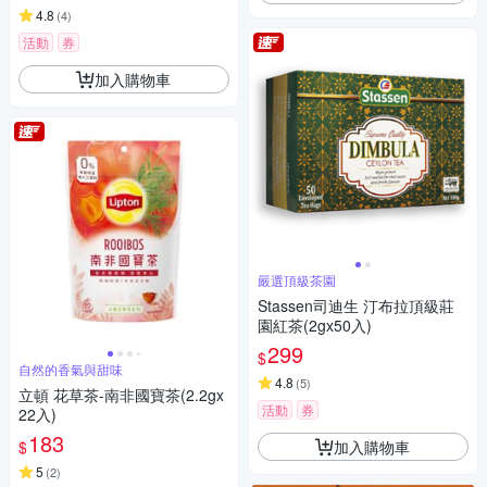
4.8
(
4
)
活動
券
加入購物車
嚴選頂級茶園
Stassen司迪生 汀布拉頂級莊
園紅茶(2gx50入)
299
$
自然的香氣與甜味
4.8
(
5
)
立頓 花草茶-南非國寶茶(2.2gx
活動
券
22入)
183
加入購物車
$
5
(
2
)