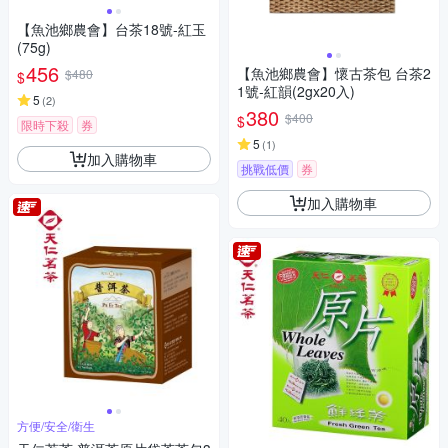
【魚池鄉農會】台茶18號-紅玉
(75g)
456
【魚池鄉農會】懷古茶包 台茶2
$480
$
1號-紅韻(2gx20入)
5
(
2
)
380
$400
$
限時下殺
券
5
(
1
)
加入購物車
挑戰低價
券
加入購物車
方便/安全/衛生