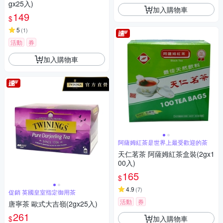
gx25入)
加入購物車
149
$
5
(
1
)
活動
券
加入購物車
阿薩姆紅茶是世界上最受歡迎的茶
天仁茗茶 阿薩姆紅茶盒裝(2gx1
00入)
165
$
4.9
(
7
)
促銷 英國皇室指定御用茶
活動
券
唐寧茶 歐式大吉嶺(2gx25入)
261
加入購物車
$