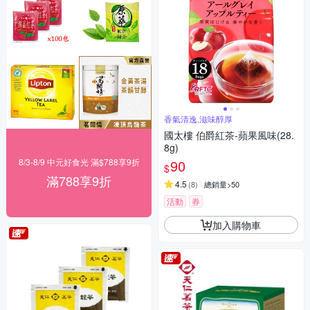
香氣清逸,滋味醇厚
國太樓 伯爵紅茶-蘋果風味(28.
8g)
8/3-8/9 中元好食光 滿$788享9折
90
$
滿788享9折
4.5
(
8
)
總銷量>50
活動
券
加入購物車