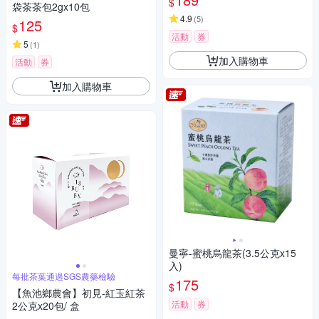
$
袋茶茶包2gx10包
4.9
(
5
)
125
$
活動
券
5
(
1
)
加入購物車
活動
券
加入購物車
曼寧-蜜桃烏龍茶(3.5公克x15
入)
每批茶葉通過SGS農藥檢驗
175
$
【魚池鄉農會】初見-紅玉紅茶
活動
券
2公克x20包/ 盒