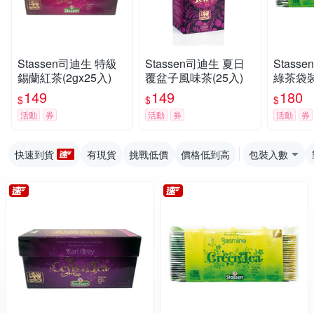
Stassen司迪生 特級
Stassen司迪生 夏日
Stass
錫蘭紅茶(2gx25入)
覆盆子風味茶(25入)
綠茶袋裝
100入)
149
149
180
$
$
$
活動
券
活動
券
活動
券
快速到貨
有現貨
挑戰低價
價格低到高
包裝入數