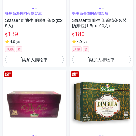
採用高海拔的茶樹製成
採用高海拔的茶樹製成
Stassen司迪生 伯爵紅茶(2gx2
Stassen司迪生 茉莉綠茶袋裝
5入)
防潮包(1.5gx100入)
139
180
$
$
4.9
4.9
(
3
)
(
7
)
活動
券
活動
券
加入購物車
加入購物車