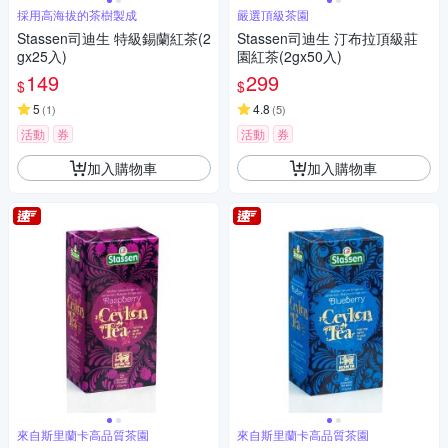
採用高海拔的茶樹製成
嚴選頂級茶園
Stassen司迪生 特級錫蘭紅茶(2
Stassen司迪生 汀布拉頂級莊
gx25入)
園紅茶(2gx50入)
149
299
$
$
5
4.8
(
1
)
(
5
)
活動
券
活動
券
加入購物車
加入購物車
來自斯里蘭卡高品質茶園
來自斯里蘭卡高品質茶園