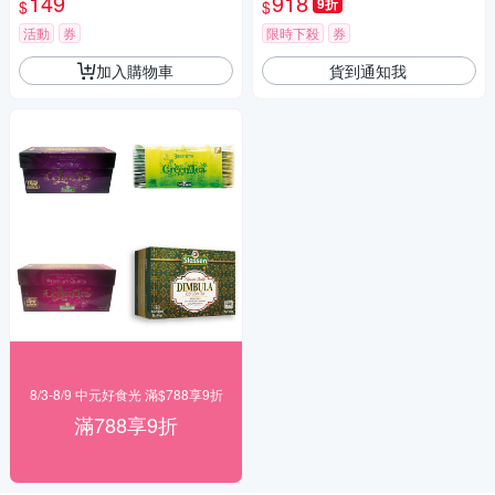
149
918
9折
$
$
活動
券
限時下殺
券
加入購物車
貨到通知我
8/3-8/9 中元好食光 滿$788享9折
滿788享9折