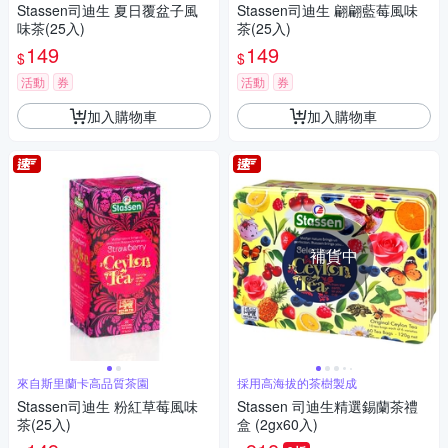
Stassen司迪生 夏日覆盆子風
Stassen司迪生 翩翩藍莓風味
味茶(25入)
茶(25入)
149
149
$
$
活動
券
活動
券
加入購物車
加入購物車
補貨中
來自斯里蘭卡高品質茶園
採用高海拔的茶樹製成
Stassen司迪生 粉紅草莓風味
Stassen 司迪生精選錫蘭茶禮
茶(25入)
盒 (2gx60入)