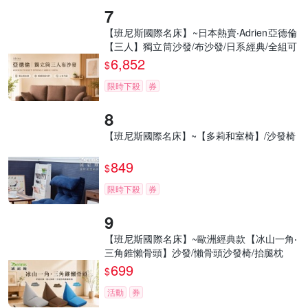
【班尼斯國際名床】~日本熱賣‧Adrien亞德倫
【三人】獨立筒沙發/布沙發/日系經典/全組可
拆洗
6,852
$
限時下殺
券
【班尼斯國際名床】~【多莉和室椅】/沙發椅
849
$
限時下殺
券
【班尼斯國際名床】~歐洲經典款【冰山一角‧
三角錐懶骨頭】沙發/懶骨頭沙發椅/抬腿枕
699
$
活動
券