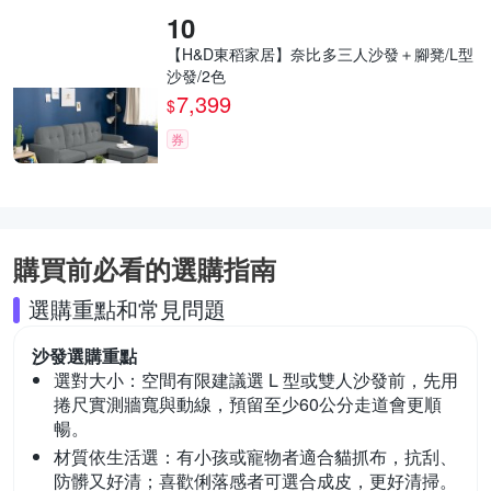
【H&D東稻家居】奈比多三人沙發＋腳凳/L型
沙發/2色
7,399
$
券
購買前必看的選購指南
選購重點和常見問題
沙發
選購重點
選對大小：
空間有限建議選 L 型或雙人沙發前，先用
捲尺實測牆寬與動線，預留至少60公分走道會更順
暢。
材質依生活選：
有小孩或寵物者適合貓抓布，抗刮、
防髒又好清；喜歡俐落感者可選合成皮，更好清掃。