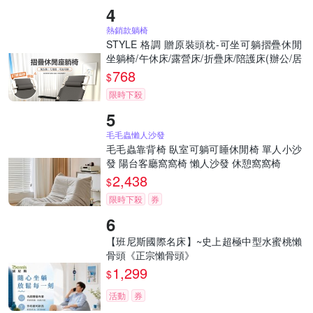
熱銷款躺椅
STYLE 格調 贈原裝頭枕-可坐可躺摺疊休閒
坐躺椅/午休床/露營床/折疊床/陪護床(辦公/居
家/戶外/休閒)
768
$
限時下殺
毛毛蟲懶人沙發
毛毛蟲靠背椅 臥室可躺可睡休閒椅 單人小沙
發 陽台客廳窩窩椅 懶人沙發 休憩窩窩椅
2,438
$
限時下殺
券
【班尼斯國際名床】~史上超極中型水蜜桃懶
骨頭《正宗懶骨頭》
1,299
$
活動
券