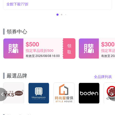
全館下殺77折
領券中心
$500
$300
領
指定單品現折500
指定單品
取
有效至 2026/08/08 16:00
有效至 2026
嚴選品牌
全品牌列表