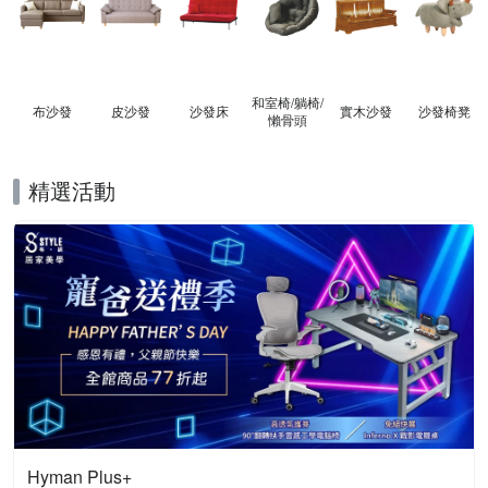
和室椅/躺椅/
布沙發
皮沙發
沙發床
實木沙發
沙發椅凳
懶骨頭
精選活動
Hyman Plus+