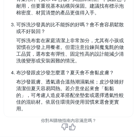
耐用，但要重視基本結構與保固。建議找有標示泡
棉密度、材質清楚的產品更值得入手。
可拆洗沙發真的比不能拆的好嗎？會不會容易鬆散
或不好裝回？
可拆洗布套在家庭清潔上非常加分，尤其有小孩或
習慣在沙發上用餐者。但需注意拉鍊與魔鬼氈的做
工品質，選布套有彈性、固定性高的設計能減少清
洗後變形或安裝困難的情況。
布沙發跟皮沙發怎麼選？夏天會不會黏皮膚？
布沙發親膚、透氣適合溫熱潮濕氣候；皮沙發雖好
清潔但夏天容易悶熱。若介意坐起來會「黏黏
的」，可考慮人造皮革搭配坐墊套或選擇透氣性較
佳的混紡材。依居住環境與使用習慣來選會更實
用。
你對AI購物指南內容滿意嗎？