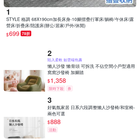
STYLE 格調 68X190cm加長床身-10腳摺疊行軍床/躺椅/午休床/露
營床/折疊床/陪護床(辦公/居家/戶外/休閒)
699
78折
$
陷入柔軟 如雲端包裹
懶人沙發 懶骨頭 可拆洗 不佔空間小戶型適用
窩窩沙發椅 加腳踏
1,358
$
限時下殺
券
好氣氛家居 日系六段調整懶人沙發椅/和室椅-
兩色可選
888
$
活動