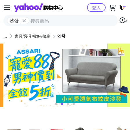
Yahoo購物中心
登入
沙發
家具/寢具/收納/修繕
沙發