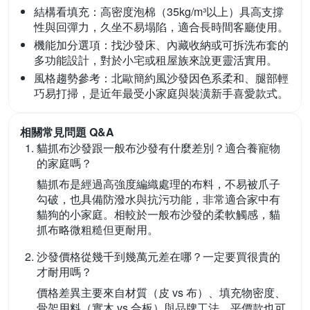
結構看填充：
高密度泡棉（35kg/m³以上）具高支撐
性與回彈力，久坐不易塌陷，適合長時間客廳使用。
機能加分選項：
找沙發床、內藏收納或可拆洗布套的
多功能設計，對於小宅或租屋族來說更靈活實用。
風格趨勢參考：
北歐簡約風沙發因色系柔和、腿部輕
巧易打掃，是近年最受小家庭與裝潢新手喜愛款式。
相關常見問題 Q&A
貓抓布沙發跟一般布沙發有什麼差別？適合養寵物
的家庭嗎？
貓抓布是經過高強度編織處理的布料，不易被爪子
勾破，也具備防潑水與抗污功能，非常適合家中有
貓狗的小家庭。相較於一般布沙發的柔軟觸感，貓
抓布略微粗糙但更耐用。
沙發價格從幾千到幾萬元差在哪？一定要買很貴的
才耐用嗎？
價格差異主要來自材質（皮 vs 布）、填充物密度、
骨架用料（實木 vs 合板）與品牌工法。平價款也可