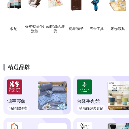
棉被/枕頭/保
家飾/織品/雜
收納
櫥櫃/櫃子
五金工具
床包/寢具
潔墊
貨
精選品牌
鴻宇寢飾
台隆手創館
滿額贈好禮
嘖嘖好評美食鍋