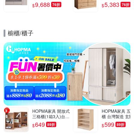
深60x高52.6公分-台
深58x高76cm
9,688
5,383
76折
76折
$
$
灣製/免組裝/茶几
櫥櫃/櫃子
的優惠推薦活動
HOPMA家具 開放式
HOPMA家具 五
三格櫃(1箱3入)台灣
櫃 台灣製造 玄關
製造 收納置物櫃 儲
開放收納櫃 置物
649
599
89折
89折
$
$
藏玄關櫃 展示空櫃-
櫃 鞋架-寬60 X 
寬40.5 x深24.5 x高8
X 高79.5cm