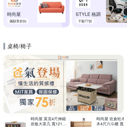
時尚屋
STYLE 格調
滿額享折扣
下殺77折
桌椅/椅子
的優惠推薦活動
時尚屋 莫克4尺伸縮
時尚屋 佐倉松木實
岩板大茶几 寬121x
木4尺六斗櫃 寬11