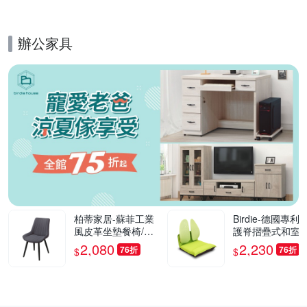
0cm
辦公家具
的優惠推薦活動
柏蒂家居-蘇菲工業
Birdie-德國專利
風皮革坐墊餐椅/休
護脊摺疊式和室椅
閒椅(單椅)-55x42x8
綠色-46x50x50c
2,080
2,230
76折
76折
$
$
2cm