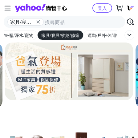
Yahoo購物中心
登入
家具/寢具/
收納/修繕
廚/杯瓶/淨水/寵物
家具/寢具/收納/修繕
運動/戶外/休閒/健身
機