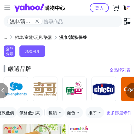
Yahoo購物中心
登入
濕巾/清潔/
保養
婦幼/童鞋/玩具/樂器
濕巾/清潔/保養
全部
洗澡用具
分類
嚴選品牌
全品牌列表
挑戰低價
價格低到高
種類
顏色
排序
更多篩選條件