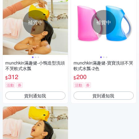
補貨中
補貨中
munchkin滿趣健-小鴨造型洗頭
munchkin滿趣健-寶寶洗頭不哭
不哭軟式水瓢
軟式水瓢-2色
312
200
$
$
活動
券
活動
券
貨到通知我
貨到通知我