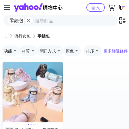
Yahoo購物中心
登入
零錢包
流行女包
零錢包
功能
材質
開口方式
顏色
排序
更多篩選條件