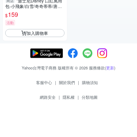
*迪士尼Disney 口紅萬用
商店
包-小飛象/白雪/奇奇蒂蒂/唐老
鴨/黑魔女/玩具總動員/瑪麗貓/
159
$
維尼
活動
加入購物車
Yahoo台灣電子商務 版權所有 © 2026 服務條款(
更新
)
客服中心
|
關於我們
|
購物須知
網路安全
|
隱私權
|
分類地圖