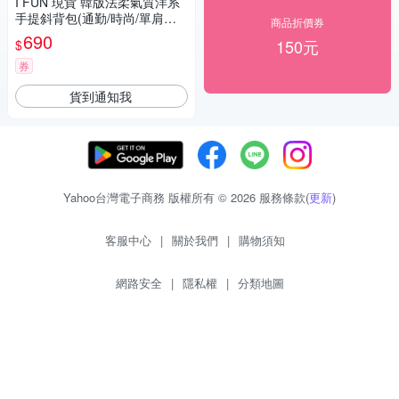
I FUN 現貨 韓版法柔氣質洋系
手提斜背包(通勤/時尚/單肩包/
商品折價券
斜跨包/水桶包)
690
150元
$
券
貨到通知我
Yahoo台灣電子商務 版權所有 © 2026 服務條款(
更新
)
客服中心
|
關於我們
|
購物須知
網路安全
|
隱私權
|
分類地圖