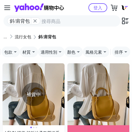
Yahoo購物中心
登入
斜/肩背包
流行女包
斜/肩背包
包款
材質
適用性別
顏色
風格元素
排序
補貨中