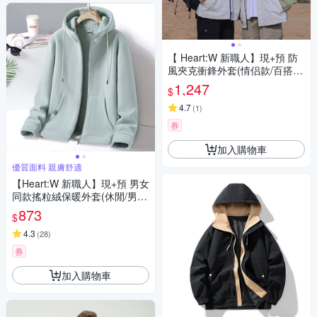
【 Heart:W 新職人】現+預 防
風夾克衝鋒外套(情侣款/百搭/
休閒/潮流/防風外套)
1,247
$
4.7
(
1
)
券
加入購物車
優質面料 親膚舒適
【Heart:W 新職人】現+預 男女
同款搖粒絨保暖外套(休閒/男外
套/女外套/連帽外套)
873
$
4.3
(
28
)
券
加入購物車