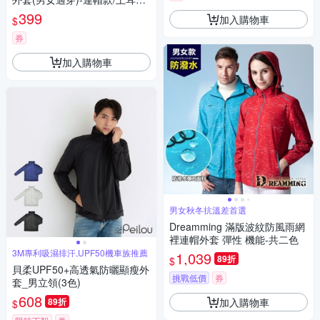
藍
399
加入購物車
$
券
加入購物車
男女秋冬抗溫差首選
Dreamming 滿版波紋防風雨網
裡連帽外套 彈性 機能-共二色
3M專利吸濕排汗,UPF50機車族推薦
1,039
89折
$
貝柔UPF50+高透氣防曬顯瘦外
挑戰低價
券
套_男立領(3色)
608
加入購物車
89折
$