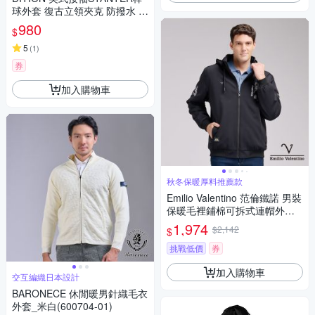
球外套 復古立領夾克 防撥水 情
侶款 男女可穿 通勤騎車風衣
980
$
5
(
1
)
券
加入購物車
秋冬保暖厚料推薦款
Emilio Valentino 范倫鐵諾 男裝
保暖毛裡鋪棉可拆式連帽外套-
黑(15-5K9976)
1,974
$2,142
$
挑戰低價
券
加入購物車
交互編織日本設計
BARONECE 休閒暖男針織毛衣
外套_米白(600704-01)