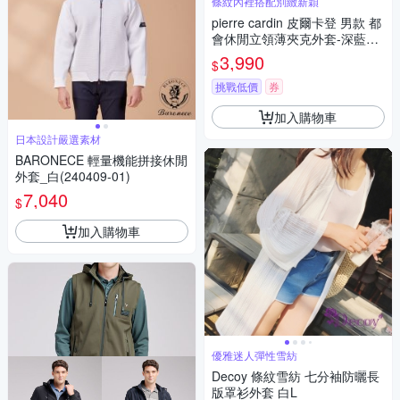
條紋內裡搭配別緻新穎
pierre cardin 皮爾卡登 男款 都
會休閒立領薄夾克外套-深藍色
(5245602-38)
3,990
$
挑戰低價
券
加入購物車
日本設計嚴選素材
BARONECE 輕量機能拼接休閒
外套_白(240409-01)
7,040
$
加入購物車
優雅迷人彈性雪紡
Decoy 條紋雪紡 七分袖防曬長
版罩衫外套 白L