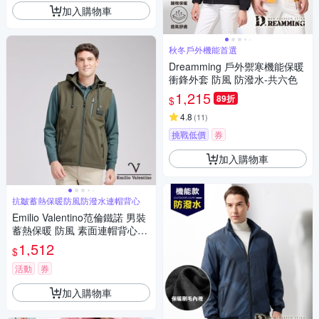
加入購物車
秋冬戶外機能首選
Dreamming 戶外禦寒機能保暖
衝鋒外套 防風 防潑水-共六色
1,215
89折
$
4.8
(
11
)
挑戰低價
券
加入購物車
抗皺蓄熱保暖防風防潑水連帽背心
Emilio Valentino范倫鐵諾 男裝
蓄熱保暖 防風 素面連帽背心_
綠(15-5P9972)
1,512
$
活動
券
加入購物車