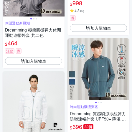
外套/防風外套)
998
$
4.8
(
6
)
券
休閒運動新風潮
加入購物車
Dreamming 極簡圓徽彈力休閒
運動連帽外套-共二色
464
$
活動
券
加入購物車
時尚運動潮流穿搭
Dreamming 質感瞬涼冰絲彈力
防曬連帽外套 UPF50+ 降溫 機
能-共二色
696
89折
$