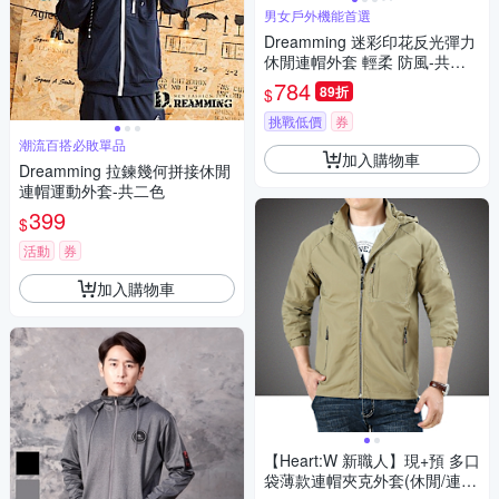
男女戶外機能首選
Dreamming 迷彩印花反光彈力
休閒連帽外套 輕柔 防風-共三
色
784
89折
$
挑戰低價
券
潮流百搭必敗單品
加入購物車
Dreamming 拉鍊幾何拼接休閒
連帽運動外套-共二色
399
$
活動
券
加入購物車
【Heart:W 新職人】現+預 多口
袋薄款連帽夾克外套(休閒/連帽