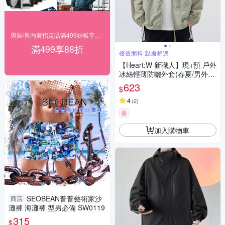
男裝/男內著指定品滿499結帳享88折
滿499享88折
優質面料 親膚舒適
【Heart:W 新職人】現+預 戶外
冰絲輕薄防曬外套(春夏/男外
套/冰絲外套)
623
$
4
(
2
)
券
加入購物車
SEOBEAN普普藝術家沙
商店
灘褲 海灘褲 型男必備 SW0119
315
$