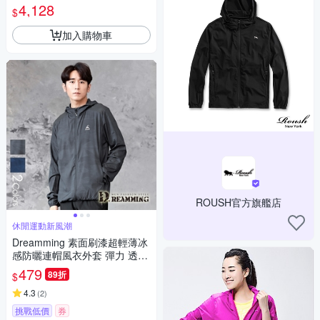
4,128
$
加入購物車
ROUSH官方旗艦店
休閒運動新風潮
Dreamming 素面刷漆超輕薄冰
感防曬連帽風衣外套 彈力 透
氣-共二色
479
89折
$
4.3
(
2
)
挑戰低價
券