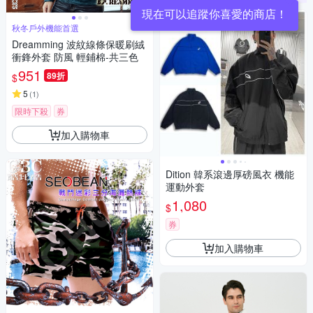
秋冬戶外機能首選
Dreamming 波紋線條保暖刷絨
衝鋒外套 防風 輕鋪棉-共三色
951
89折
$
5
(
1
)
限時下殺
券
加入購物車
Dition 韓系滾邊厚磅風衣 機能
運動外套
1,080
$
券
加入購物車