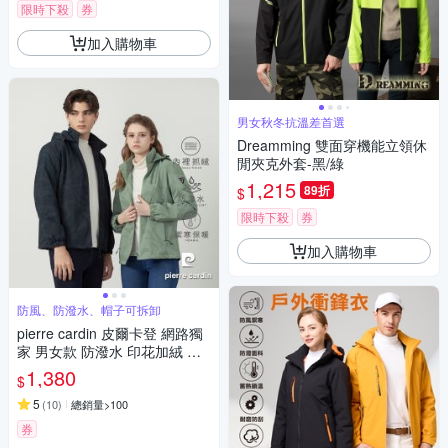
限時下殺
券
加入購物車
男女秋冬抗溫差首選
Dreamming 雙面穿機能立領休
閒夾克外套-黑/綠
1,215
89折
$
限時下殺
券
加入購物車
防風、防潑水、帽子可拆卸
pierre cardin 皮爾卡登 網路獨
家 男女款 防潑水 印花加絨 連
帽外套(多色任選)
1,380
$
5
(
10
)
總銷量>100
券