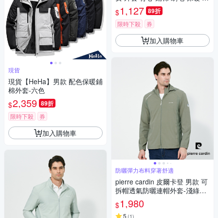
潑水 機能 女背心 男背心 (多款
1,127
89折
$
選)
限時下殺
券
加入購物車
現貨
現貨【HeHa】男款 配色保暖鋪
棉外套-六色
2,359
89折
$
限時下殺
券
加入購物車
防曬彈力布料穿著舒適
pierre cardin 皮爾卡登 男款 可
拆帽透氣防曬連帽外套-淺綠色
(5257691-47)
1,980
$
5
(
1
)