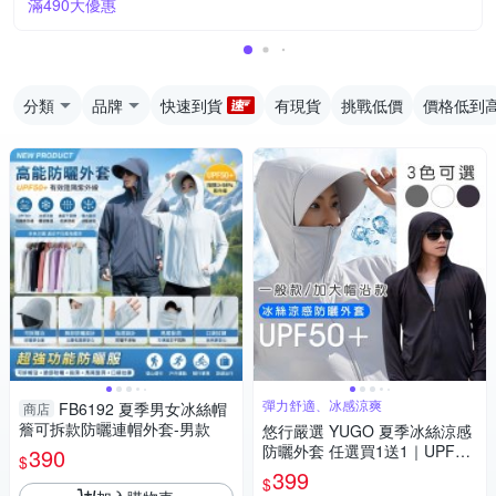
滿490大優惠
分類
品牌
快速到貨
有現貨
挑戰低價
價格低到
彈力舒適、冰感涼爽
FB6192 夏季男女冰絲帽
商店
簷可拆款防曬連帽外套-男款
悠行嚴選 YUGO 夏季冰絲涼感
防曬外套 任選買1送1｜UPF50
390
$
+抗UV｜可拆卸大帽沿 速乾運
399
$
動外套