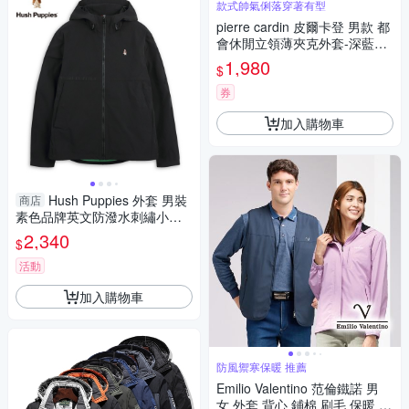
款式帥氣俐落穿著有型
pierre cardin 皮爾卡登 男款 都
會休閒立領薄夾克外套-深藍色
(5247661-38)
1,980
$
券
加入購物車
Hush Puppies 外套 男裝
商店
素色品牌英文防潑水刺繡小狗
外套
2,340
$
活動
加入購物車
防風禦寒保暖 推薦
Emilio Valentino 范倫鐵諾 男
女 外套 背心 鋪棉 刷毛 保暖 防