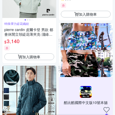
券
加入購物車
特殊彈力緹花織紋
pierre cardin 皮爾卡登 男款 都
會休閒立領緹花薄夾克-淺綠色
(5257601-42)
3,140
$
券
加入購物車
酷比酷國際中文版10號本舖