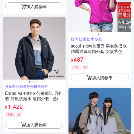
加入購物車
輕薄 防曬 防水 快乾
seoul show首爾秀 男女防潑水
防曬透氣連帽外套 女款紫色
487
$
活動
券
加入購物車
春秋微涼必備戶外機能外套
Emilio Valentino 范倫鐵諾 男外
套 防風防潑水 連帽外套 _藍(2
2-5K9281)
1,422
$
活動
券
加入購物車