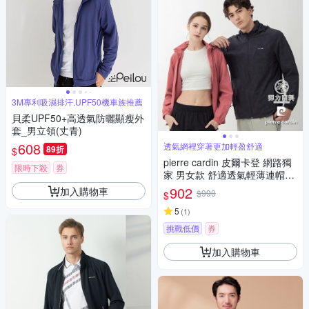
3M專利吸濕排汗,UPF50機車族推薦
貝柔UPF50+高透氣防曬顯瘦外
套_男立領(丈青)
608
透氣網裡穿著更加輕盈舒適
89折
$
pierre cardin 皮爾卡登 網路獨
限時下殺
券
家 男女款 舒適透氣輕薄連帽外
套(多色任選)
902
加入購物車
$990
$
5
(
1
)
挑戰低價
券
加入購物車