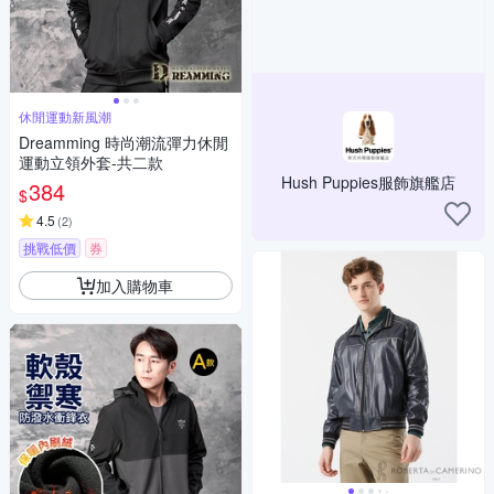
休閒運動新風潮
Dreamming 時尚潮流彈力休閒
運動立領外套-共二款
Hush Puppies服飾旗艦店
384
$
4.5
(
2
)
挑戰低價
券
加入購物車