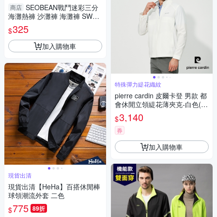
SEOBEAN戰鬥迷彩三分
商店
海灘熱褲 沙灘褲 海灘褲 SW01
20
325
$
加入購物車
特殊彈力緹花織紋
pierre cardin 皮爾卡登 男款 都
會休閒立領緹花薄夾克-白色(52
57601-91)
3,140
$
券
加入購物車
現貨出清
現貨出清【HeHa】百搭休閒棒
球領潮流外套 二色
775
89折
$