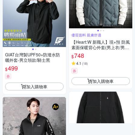
優質面料 親膚舒適
【Heart:W 新職人】現+預 防風
素面保暖背心外套(男上衣/男
裝/背心)
748
GIAT台灣製UPF50+防潑水防
$
曬外套-男立領款/騎士黑
4.1
(
18
)
499
$
券
券
加入購物車
加入購物車