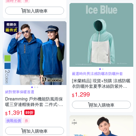
限時下殺
券
加入購物車
嚴選時尚男涼感防曬衣防曬外套
[米蘭精品] 現貨+預購 涼感防曬
衣防曬外套夏季冰絲防紫外線
輕薄透氣戶外速乾-男女外套6
絕對禦寒保暖首選
1,299
$
色74lg64
Dreamming 戶外機能防風雨保
暖三穿連帽衝鋒外套 二件式-共
加入購物車
二色
1,391
89折
$
挑戰低價
券
加入購物車