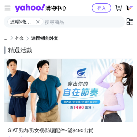
Yahoo購物中心
登入
連帽/​機​能​
外套
外套
連帽/​機​能​外套
精選活動
GIAT男內/男女襪/防曬配件~滿$490出貨