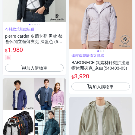
布料款式別緻新穎
pierre cardin 皮爾卡登 男款 都
會休閒立領薄夾克-深藍色 (523
7661-38)
1,980
$
連帽造型增添立體感
券
BARONECE 異素材針織拼接連
加入購物車
帽休閒夾克_灰白(540403-03)
3,920
$
加入購物車