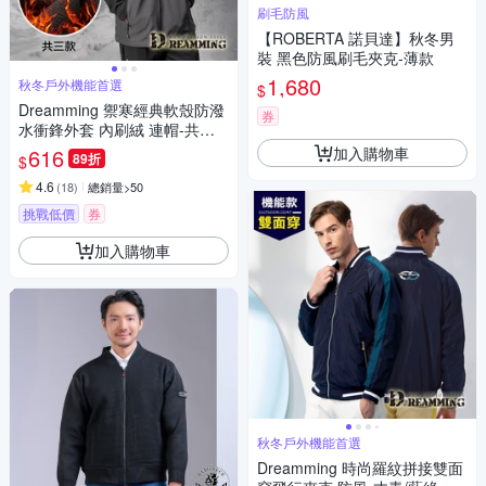
刷毛防風
【ROBERTA 諾貝達】秋冬男
裝 黑色防風刷毛夾克-薄款
1,680
秋冬戶外機能首選
$
Dreamming 禦寒經典軟殼防潑
券
水衝鋒外套 內刷絨 連帽-共三
款
加入購物車
616
89折
$
4.6
(
18
)
總銷量>50
挑戰低價
券
加入購物車
秋冬戶外機能首選
Dreamming 時尚羅紋拼接雙面