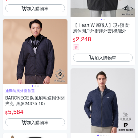
加入購物車
【 Heart:W 新職人】現+預 防
風休閒戶外衝鋒外套(機能外套/
登山/夾克/拉鍊)
2,248
$
券
加入購物車
通勤防風外套首選
BARONECE 防風刷毛連帽休閒
夾克_黑(624375-10)
5,584
$
加入購物車