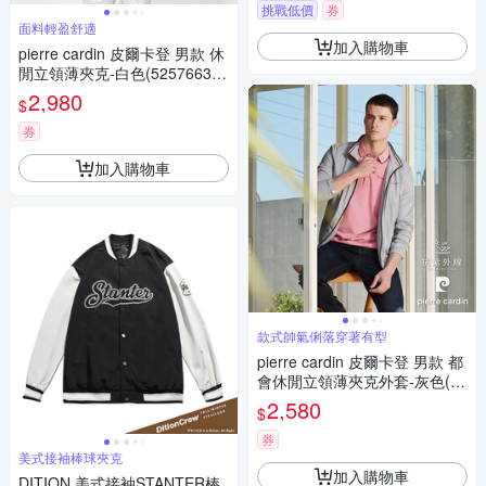
挑戰低價
券
面料輕盈舒適
加入購物車
pierre cardin 皮爾卡登 男款 休
閒立領薄夾克-白色(5257663-9
0)
2,980
$
券
加入購物車
款式帥氣俐落穿著有型
pierre cardin 皮爾卡登 男款 都
會休閒立領薄夾克外套-灰色(52
47603-95)
2,580
$
券
美式接袖棒球夾克
加入購物車
DITION 美式接袖STANTER棒