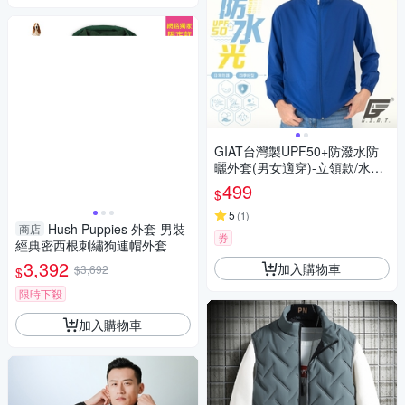
GIAT台灣製UPF50+防潑水防
曬外套(男女適穿)-立領款/水手
藍
499
$
5
(
1
)
Hush Puppies 外套 男裝
商店
券
經典密西根刺繡狗連帽外套
3,392
加入購物車
$3,692
$
限時下殺
加入購物車