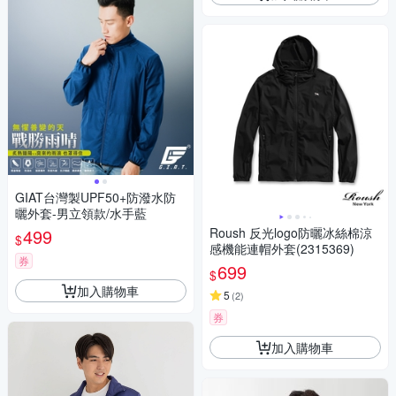
GIAT台灣製UPF50+防潑水防
曬外套-男立領款/水手藍
499
Roush 反光logo防曬冰絲棉涼
$
感機能連帽外套(2315369)
券
699
$
加入購物車
5
(
2
)
券
加入購物車