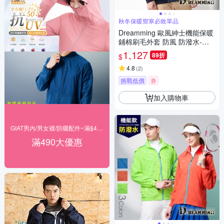
秋冬保暖禦寒必敗單品
Dreamming 歐風紳士機能保暖
鋪棉刷毛外套 防風 防潑水-共
三色
1,127
89折
$
4.8
(
2
)
挑戰低價
券
加入購物車
GIAT男內/男女襪/防曬配件~滿$490出貨
滿490大優惠