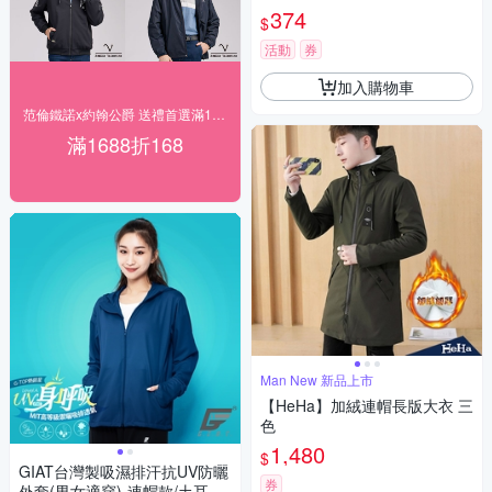
374
$
活動
券
加入購物車
范倫鐵諾x約翰公爵 送禮首選滿1688現折168
滿1688折168
Man New 新品上市
【HeHa】加絨連帽長版大衣 三
色
1,480
$
GIAT台灣製吸濕排汗抗UV防曬
券
外套(男女適穿)-連帽款/土耳其