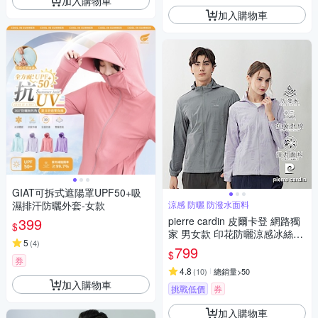
加入購物車
加入購物車
GIAT可拆式遮陽罩UPF50+吸
濕排汗防曬外套-女款
涼感 防曬 防潑水面料
399
pierre cardin 皮爾卡登 網路獨
$
家 男女款 印花防曬涼感冰絲可
5
(
4
)
拆帽連帽外套(多款任選)
799
$
券
4.8
(
10
)
總銷量>50
加入購物車
挑戰低價
券
加入購物車