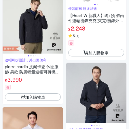
優質面料 親膚舒適
【Heart:W 新職人】現+預 假兩
件連帽衝鋒夾克(夾克/衝鋒外
套/質感)
2,248
$
5
(
1
)
券
加入購物車
連帽可拆設計，外出更便利
pierre cardin 皮爾卡登 休閒服
飾 男款 防風輕量連帽可拆機能
外套-深藍色(5255663-39)
3,990
$
券
加入購物車