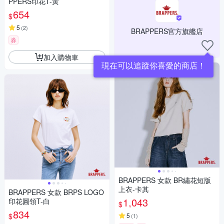
PPERS印花T-黃
654
$
5
(
2
)
BRAPPERS官方旗艦店
券
加入購物車
現在可以追蹤你喜愛的商店！
BRAPPERS 女款 BR繡花短版
上衣-卡其
BRAPPERS 女款 BRPS LOGO
1,043
印花圓領T-白
$
834
$
5
(
1
)