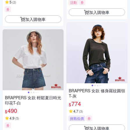
5
(
2
)
活動
券
券
加入購物車
加入購物車
BRAPPERS 女款 修身羅紋圓領
T-灰
BRAPPERS 女款 輕鬆夏日時光
774
印花T-白
$
490
$
4.7
(
3
)
4.9
(
5
)
挑戰低價
券
券
加入購物車