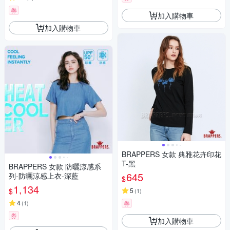
券
加入購物車
加入購物車
BRAPPERS 女款 典雅花卉印花
T-黑
BRAPPERS 女款 防曬涼感系
645
列-防曬涼感上衣-深藍
$
1,134
$
5
(
1
)
4
(
1
)
券
券
加入購物車