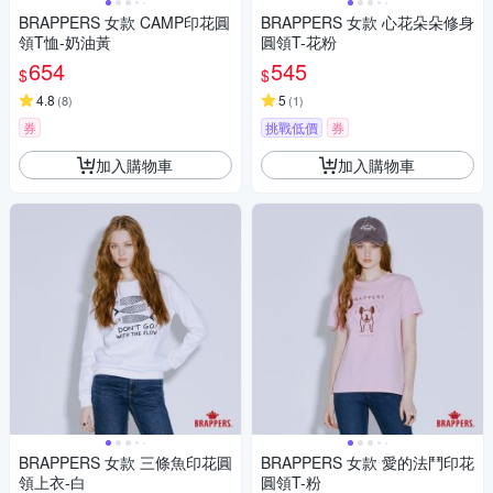
BRAPPERS 女款 CAMP印花圓
BRAPPERS 女款 心花朵朵修身
領T恤-奶油黃
圓領T-花粉
654
545
$
$
4.8
5
(
8
)
(
1
)
券
挑戰低價
券
加入購物車
加入購物車
BRAPPERS 女款 三條魚印花圓
BRAPPERS 女款 愛的法鬥印花
領上衣-白
圓領T-粉