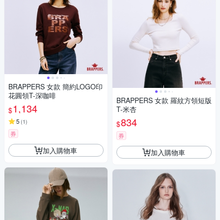
BRAPPERS 女款 簡約LOGO印
花圓領T-深咖啡
BRAPPERS 女款 羅紋方領短版
1,134
T-米杏
$
834
5
(
1
)
$
券
券
加入購物車
加入購物車