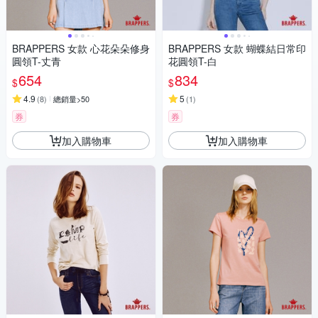
BRAPPERS 女款 心花朵朵修身
BRAPPERS 女款 蝴蝶結日常印
圓領T-丈青
花圓領T-白
654
834
$
$
4.9
5
(
8
)
總銷量>50
(
1
)
券
券
加入購物車
加入購物車