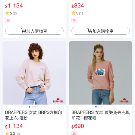
1,134
834
$
$
5
5
(
2
)
(
1
)
券
券
加入購物車
加入購物車
BRAPPERS 女款 BRPS方框印
BRAPPERS 女款 歡樂兔去兜風
花上衣-淺粉
印花T-櫻花粉
1,134
690
$
$
3.3
(
2
)
券