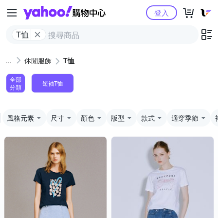
Yahoo購物中心
登入
T恤
休閒服飾
T恤
全部
短袖T恤
分類
風格元素
尺寸
顏色
版型
款式
適穿季節