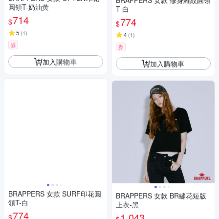
BRAPPERS 女款 修身羅紋圓領
圓領T-奶油黃
T-白
714
774
$
$
5
(
1
)
4
(
1
)
券
券
加入購物車
加入購物車
BRAPPERS 女款 SURF印花圓
BRAPPERS 女款 BR繡花短版
領T-白
上衣-黑
774
1,043
$