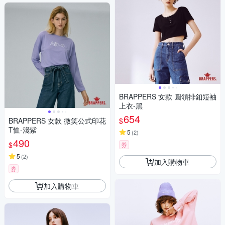
BRAPPERS 女款 圓領排釦短袖
上衣-黑
654
$
BRAPPERS 女款 微笑公式印花
T恤-淺紫
5
(
2
)
490
$
券
5
(
2
)
加入購物車
券
加入購物車