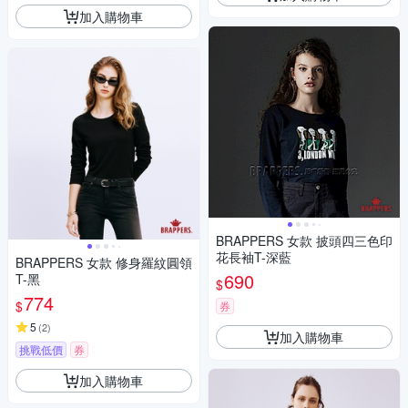
加入購物車
BRAPPERS 女款 披頭四三色印
花長袖T-深藍
BRAPPERS 女款 修身羅紋圓領
690
T-黑
$
774
$
券
5
(
2
)
加入購物車
挑戰低價
券
加入購物車