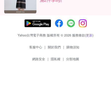
Yahoo台灣電子商務 版權所有 © 2026 服務條款(
更新
)
客服中心
|
關於我們
|
購物須知
網路安全
|
隱私權
|
分類地圖