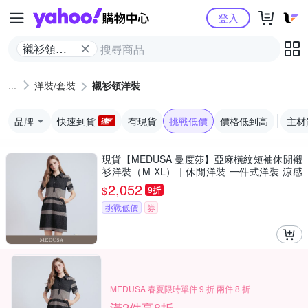
Yahoo購物中心
登入
襯衫領洋
裝
洋裝/套裝
襯衫領洋裝
品牌
快速到貨
有現貨
挑戰低價
價格低到高
主材
現貨【MEDUSA 曼度莎】亞麻橫紋短袖休閒襯
衫洋裝（M-XL）｜休閒洋裝 一件式洋裝 涼感
透氣亞麻
2,052
$
9折
挑戰低價
券
MEDUSA 春夏限時單件 9 折 兩件 8 折
滿2件享8折