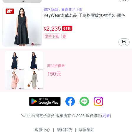
網路熱銷，春夏新品上市
KeyWear奇威名品 千鳥格壓紋無袖洋裝-黑色
2,235
$
61折
限時下殺
券
商品折價券
150元
Yahoo台灣電子商務 版權所有 © 2026 服務條款(
更新
)
客服中心
|
關於我們
|
購物須知