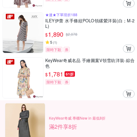
★速★下單現折188
ILEY伊蕾 水手條紋POLO領縲縈洋裝(白；M-2
L)
1,890
$
$
2,078
5
(
1
)
限時下殺
券
KeyWear奇威名品 手繪圖案V領雪紡洋裝-綜合
色
1,781
$
61折
限時下殺
券
KeyWear奇威 專櫃New in 最低8折
滿2件享8折