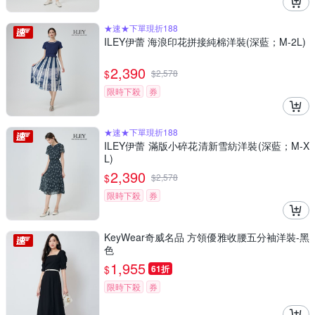
★速★下單現折188
ILEY伊蕾 海浪印花拼接純棉洋裝(深藍；M-2L)
2,390
$
$
2,578
限時下殺
券
★速★下單現折188
ILEY伊蕾 滿版小碎花清新雪紡洋裝(深藍；M-X
L)
2,390
$
$
2,578
限時下殺
券
KeyWear奇威名品 方領優雅收腰五分袖洋裝-黑
色
1,955
$
61折
限時下殺
券