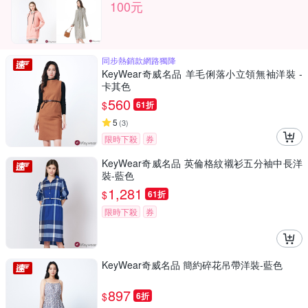
100元
同步熱銷款網路獨降
KeyWear奇威名品 羊毛俐落小立領無袖洋裝 -
卡其色
560
$
61折
5
(
3
)
限時下殺
券
KeyWear奇威名品 英倫格紋襯衫五分袖中長洋
裝-藍色
1,281
$
61折
限時下殺
券
KeyWear奇威名品 簡約碎花吊帶洋裝-藍色
897
$
6折