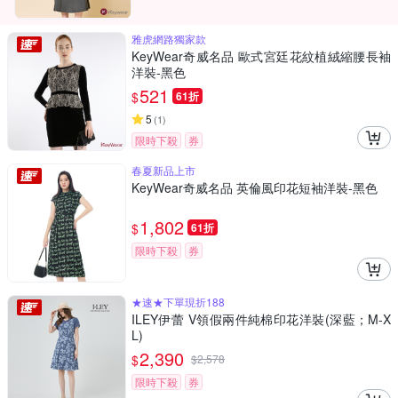
雅虎網路獨家款
KeyWear奇威名品 歐式宮廷花紋植絨縮腰長袖
洋裝-黑色
521
$
61折
5
(
1
)
限時下殺
券
春夏新品上市
KeyWear奇威名品 英倫風印花短袖洋裝-黑色
1,802
$
61折
限時下殺
券
★速★下單現折188
ILEY伊蕾 V領假兩件純棉印花洋裝(深藍；M-X
L)
2,390
$
$
2,578
限時下殺
券