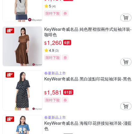
5
(
4
)
限時下殺
券
KeyWear奇威名品 純色壓褶假兩件式短袖洋裝-
咖啡色
1,260
$
6折
4.9
(
3
)
限時下殺
券
春夏新品上市
KeyWear奇威名品 黑白波點印花短袖洋裝-黑色
1,581
$
61折
限時下殺
券
春夏新品上市
KeyWear奇威名品 海報印花拼接短袖洋裝-淺藍
色