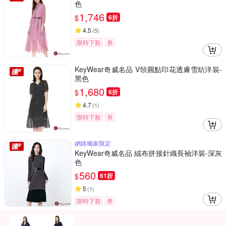
色
1,746
$
6折
4.5
(
5
)
限時下殺
券
KeyWear奇威名品 V領圓點印花透膚雪紡洋裝-
黑色
1,680
$
6折
4.7
(
1
)
限時下殺
券
網路獨家限定
KeyWear奇威名品 絨布拼接針織長袖洋裝-深灰
色
560
$
61折
5
(
1
)
限時下殺
券