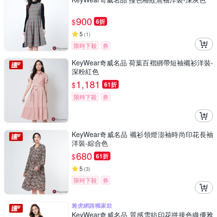
900
$
6折
5
(
1
)
限時下殺
券
KeyWear奇威名品 荷葉百褶綁帶短袖襯衫洋裝-
深粉紅色
1,181
$
61折
限時下殺
券
KeyWear奇威名品 襯衫領燈澎袖時尚印花長袖
洋裝-綜合色
680
$
61折
5
(
3
)
限時下殺
券
雅虎網路獨家款
KeyWear奇威名品 質感雪紡印花拼接色織優雅