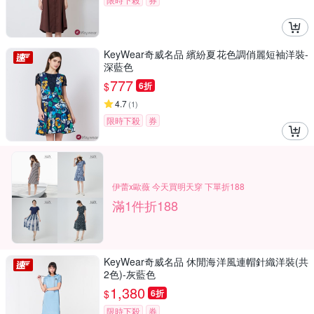
KeyWear奇威名品 繽紛夏花色調俏麗短袖洋裝-
深藍色
777
$
6折
4.7
(
1
)
限時下殺
券
伊蕾x歐薇 今天買明天穿 下單折188
滿1件折188
KeyWear奇威名品 休閒海洋風連帽針織洋裝(共
2色)-灰藍色
1,380
$
6折
限時下殺
券