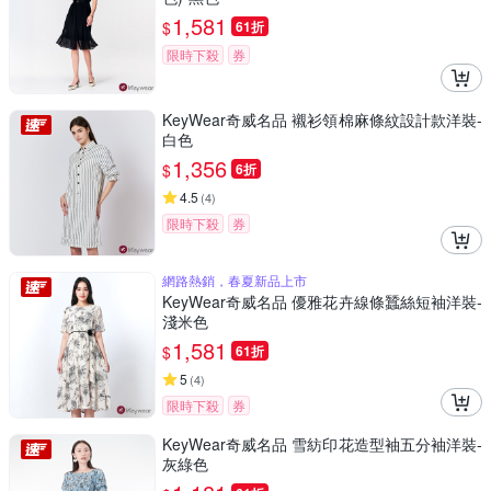
1,581
$
61折
限時下殺
券
KeyWear奇威名品 襯衫領棉麻條紋設計款洋裝-
白色
1,356
$
6折
4.5
(
4
)
限時下殺
券
網路熱銷，春夏新品上市
KeyWear奇威名品 優雅花卉線條蠶絲短袖洋裝-
淺米色
1,581
$
61折
5
(
4
)
限時下殺
券
KeyWear奇威名品 雪紡印花造型袖五分袖洋裝-
灰綠色