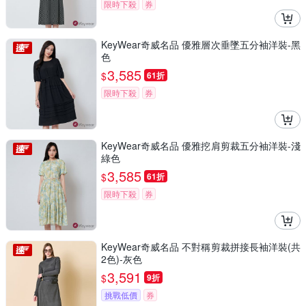
限時下殺
券
KeyWear奇威名品 優雅層次垂墜五分袖洋裝-黑
色
3,585
$
61折
限時下殺
券
KeyWear奇威名品 優雅挖肩剪裁五分袖洋裝-淺
綠色
3,585
$
61折
限時下殺
券
KeyWear奇威名品 不對稱剪裁拼接長袖洋裝(共
2色)-灰色
3,591
$
9折
挑戰低價
券