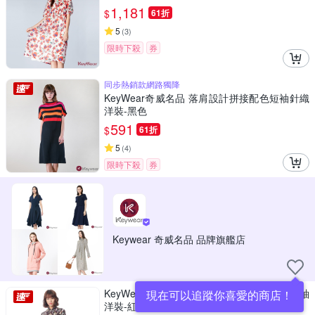
1,181
$
61折
5
(
3
)
限時下殺
券
同步熱銷款網路獨降
KeyWear奇威名品 落肩設計拼接配色短袖針織
洋裝-黑色
591
$
61折
5
(
4
)
限時下殺
券
Keywear 奇威名品 品牌旗艦店
KeyWear奇威名品 翻領開襟綁帶花卉印花長袖
現在可以追蹤你喜愛的商店！
洋裝-紅咖啡色