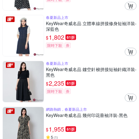
春夏新品上市
KeyWear奇威名品 立體車線拼接修身短袖洋裝-
深藍色
1,802
$
61折
限時下殺
券
春夏新品上市
KeyWear奇威名品 鏤空針梭拼接短袖針織洋裝-
黑色
2,235
$
61折
限時下殺
券
網路熱銷，春夏新品上市
KeyWear奇威名品 幾何印花垂袖洋裝-黑色
1,955
$
61折
5
(
1
)