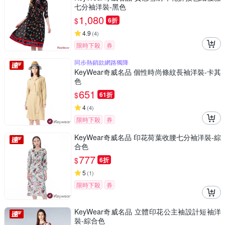
七分袖洋裝-黑色
1,080
$
6折
4.9
(
4
)
限時下殺
券
同步熱銷款網路獨降
KeyWear奇威名品 個性時尚條紋長袖洋裝-卡其
色
651
$
61折
4
(
4
)
限時下殺
券
KeyWear奇威名品 印花荷葉收腰七分袖洋裝-綜
合色
777
$
6折
5
(
1
)
限時下殺
券
KeyWear奇威名品 立體印花公主袖設計短袖洋
裝-綜合色