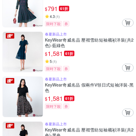
791
$
61折
4.3
(
1
)
限時下殺
券
春夏新品上市
KeyWear奇威名品 壓褶雪紡短袖襯衫洋裝(共2
色)-藍綠色
1,581
$
61折
5
(
1
)
限時下殺
券
春夏新品上市
KeyWear奇威名品 假兩件V領日式短袖洋裝-黑
色
1,581
$
61折
限時下殺
券
春夏新品上市
KeyWear奇威名品 壓褶雪紡短袖襯衫洋裝(共2
色)-黑色