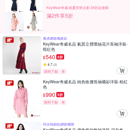
KeyWear奇威 靚夏穿搭企劃 28折起搶購
滿2件享5折
雅虎網路獨家款
KeyWear奇威名品 氣質立體蕾絲花片長袖洋裝-
暗紅色
540
$
6折
4.7
(
2
)
限時下殺
券
KeyWear奇威名品 純色收腰長袖襯衫洋裝-粉紅
色
990
$
6折
限時下殺
券
同步熱銷款網路獨降
KeyWear奇威名品 撞色格紋無袖洋裝-深灰色