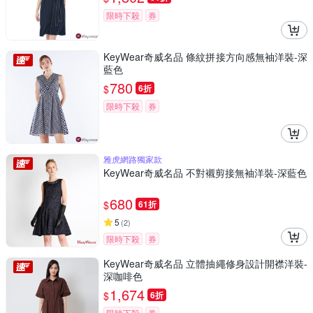
限時下殺
券
KeyWear奇威名品 條紋拼接方向感無袖洋裝-深
藍色
780
$
6折
限時下殺
券
雅虎網路獨家款
KeyWear奇威名品 不對襯剪接無袖洋裝-深藍色
680
$
61折
5
(
2
)
限時下殺
券
KeyWear奇威名品 立體抽繩修身設計開襟洋裝-
深咖啡色
1,674
$
6折
限時下殺
券