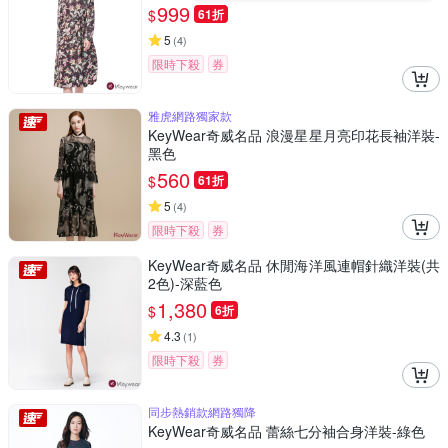
999
$
61折
5
(
4
)
限時下殺
券
雅虎網路獨家款
KeyWear奇威名品 浪漫星星月亮印花長袖洋裝-
黑色
560
$
61折
5
(
4
)
限時下殺
券
KeyWear奇威名品 休閒海洋風連帽針織洋裝(共
2色)-深藍色
1,380
$
6折
4.3
(
1
)
限時下殺
券
同步熱銷款網路獨降
KeyWear奇威名品 蕾絲七分袖合身洋裝-綠色