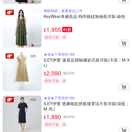
網路熱銷，春夏新品上市
KeyWear奇威名品 時尚格紋無袖長洋裝-綠色
1,955
$
61折
限時下殺
券
★速★下單現折188
ILEY伊蕾 連肩反摺袖襯衫式長洋裝(卡其；M-X
L)
2,090
$
$
2,278
限時下殺
券
★速★下單現折188
ILEY伊蕾 透膚格紋拼接後背活片長洋裝(深藍；
M-XL)
1,890
$
$
2,078
限時下殺
券