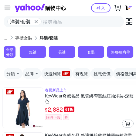
Yahoo購物中心
登入
洋裝/套裝
專櫃女裝
洋裝/套裝
全部
短袖
長袖
套裝
無袖/細肩帶
分類
分類
品牌
快速到貨
有現貨
挑戰低價
價格低到
春夏新品上市
KeyWear奇威名品 氣質綁帶蠶絲短袖洋裝-深藍
色
2,882
$
61折
限時下殺
券
KeyWear奇威名品 舒適拼接收腰抽繩短袖洋裝-