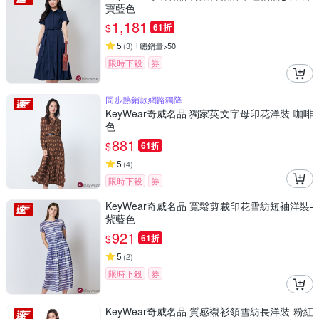
寶藍色
1,181
$
61折
5
(
3
)
總銷量>50
限時下殺
券
同步熱銷款網路獨降
KeyWear奇威名品 獨家英文字母印花洋裝-咖啡
色
881
$
61折
5
(
4
)
限時下殺
券
KeyWear奇威名品 寬鬆剪裁印花雪紡短袖洋裝-
紫藍色
921
$
61折
5
(
2
)
限時下殺
券
KeyWear奇威名品 質感襯衫領雪紡長洋裝-粉紅