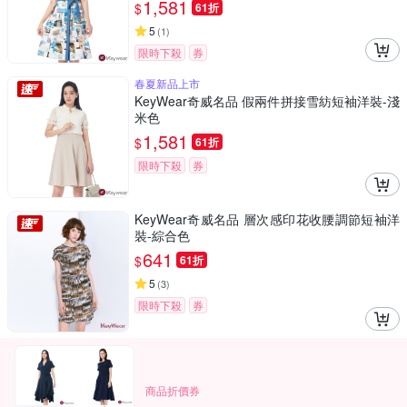
1,581
$
61折
5
(
1
)
限時下殺
券
春夏新品上市
KeyWear奇威名品 假兩件拼接雪紡短袖洋裝-淺
米色
1,581
$
61折
限時下殺
券
KeyWear奇威名品 層次感印花收腰調節短袖洋
裝-綜合色
641
$
61折
5
(
3
)
限時下殺
券
商品折價券