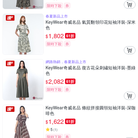
限時下殺
券
春夏新品上市
KeyWear奇威名品 氣質翻領印花短袖洋裝-深米
色
1,802
$
61折
限時下殺
券
網路熱銷，春夏新品上市
KeyWear奇威名品 復古花朵刺繡短袖洋裝-墨綠
色
2,082
$
61折
限時下殺
券
KeyWear奇威名品 條紋拼接圓領短袖洋裝-深咖
啡色
1,622
$
61折
5
(
1
)
限時下殺
券