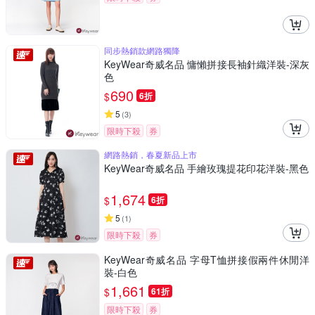
同步熱銷款網路獨降
KeyWear奇威名品 慵懶拼接長袖針織洋裝-深灰
色
690
$
6折
5
(
3
)
限時下殺
券
網路熱銷，春夏新品上市
KeyWear奇威名品 手繪玫瑰提花印花洋裝-黑色
1,674
$
6折
5
(
1
)
限時下殺
券
KeyWear奇威名品 字母T恤拼接假兩件休閒洋
裝-白色
1,661
$
61折
限時下殺
券