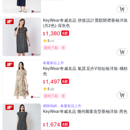
KeyWear奇威名品 拼接設計寬鬆開襟垂袖洋裝
(共2色)-深灰色
1,380
$
6折
5
(
1
)
限時下殺
券
春夏新品上市
KeyWear奇威名品 氣質花卉V領短袖洋裝-橘粉
色
1,497
$
6折
5
(
2
)
限時下殺
券
網路熱銷，春夏新品上市
KeyWear奇威名品 幾何圖案造型垂袖洋裝-黑色
1,674
$
6折