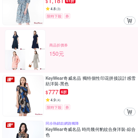
1,181
$
61折
4.8
(
3
)
限時下殺
券
商品折價券
150元
KeyWear奇威名品 獨特個性印花拼接設計感雪
紡洋裝-黑色
777
$
6折
4.9
(
4
)
限時下殺
券
同步熱銷款網路獨降
KeyWear奇威名品 時尚幾何豹紋合身洋裝-綜合
色