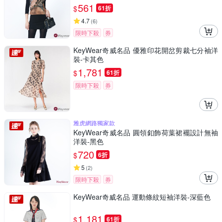
561
$
61折
4.7
(
6
)
限時下殺
券
KeyWear奇威名品 優雅印花開岔剪裁七分袖洋
裝-卡其色
1,781
$
61折
限時下殺
券
雅虎網路獨家款
KeyWear奇威名品 圓領釦飾荷葉裙襬設計無袖
洋裝-黑色
720
$
6折
5
(
2
)
限時下殺
券
KeyWear奇威名品 運動條紋短袖洋裝-深藍色
1,181
$
61折