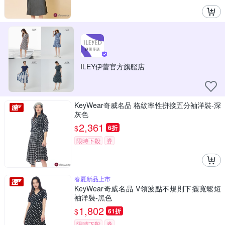
ILEY伊蕾官方旗艦店
KeyWear奇威名品 格紋率性拼接五分袖洋裝-深
灰色
2,361
$
6折
限時下殺
券
春夏新品上市
KeyWear奇威名品 V領波點不規則下擺寬鬆短
袖洋裝-黑色
1,802
$
61折
限時下殺
券