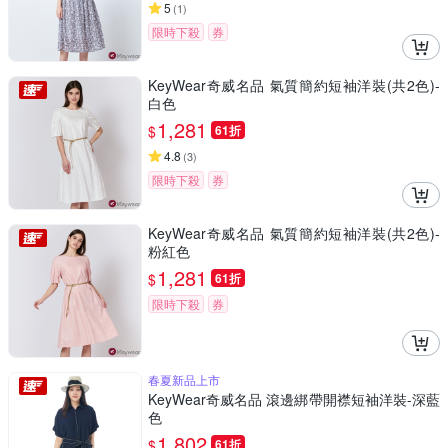
5
(
1
)
限時下殺
券
KeyWear奇威名品 氣質簡約短袖洋裝(共2色)-
白色
1,281
$
61折
4.8
(
3
)
限時下殺
券
KeyWear奇威名品 氣質簡約短袖洋裝(共2色)-
粉紅色
1,281
$
61折
限時下殺
券
春夏新品上市
KeyWear奇威名品 滾邊綁帶開襟短袖洋裝-深藍
色
1,802
$
61折