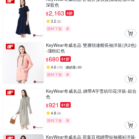
深藍色
2,163
$
6折
3.2
(
2
)
限時下殺
券
KeyWear奇威名品 雙層領連帽長袖洋裝(共2色)
-淺粉紅色
680
$
61折
4.6
(
10
)
總銷量>50
限時下殺
券
KeyWear奇威名品 綁帶A字雪紡印花洋裝-綜合
色
921
$
61折
4.8
(
4
)
限時下殺
券
KeyWear奇威名品 荷葉百褶綁帶短袖襯衫洋裝-