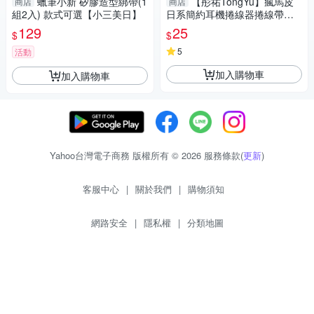
蠟筆小新 矽膠造型綁帶(1
【彤祐TongYu】瘋馬皮
商店
商店
組2入) 款式可選【小三美日】
日系簡約耳機捲線器捲線帶捲
線收納帶
129
25
$
$
5
活動
加入購物車
加入購物車
Yahoo台灣電子商務 版權所有 © 2026 服務條款(
更新
)
客服中心
|
關於我們
|
購物須知
網路安全
|
隱私權
|
分類地圖