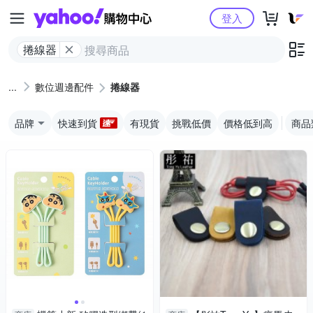
Yahoo購物中心
登入
捲線器
數位週邊配件
捲線器
品牌
快速到貨
有現貨
挑戰低價
價格低到高
商品