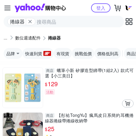
Yahoo購物中心
登入
捲線器
數位週邊配件
捲線器
品牌
快速到貨
有現貨
挑戰低價
價格低到高
商品
蠟筆小新 矽膠造型綁帶(1組2入) 款式可
商店
選【小三美日】
129
$
活動
【彤祐TongYu】瘋馬皮日系簡約耳機捲
商店
線器捲線帶捲線收納帶
25
$