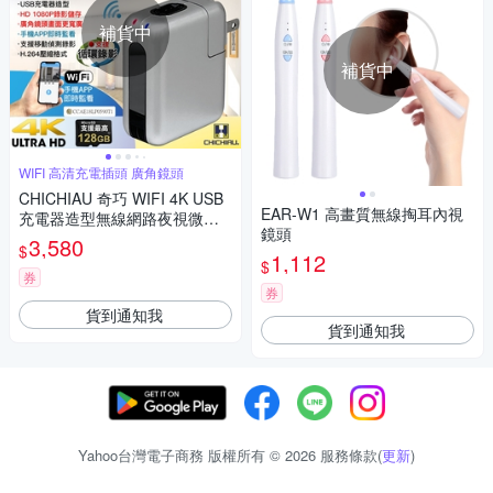
補貨中
補貨中
WIFI 高清充電插頭 廣角鏡頭
CHICHIAU 奇巧 WIFI 4K USB
EAR-W1 高畫質無線掏耳內視
充電器造型無線網路夜視微型
鏡頭
廣角攝影機M2 影音記錄器
3,580
$
1,112
$
券
券
貨到通知我
貨到通知我
Yahoo台灣電子商務 版權所有 © 2026 服務條款(
更新
)