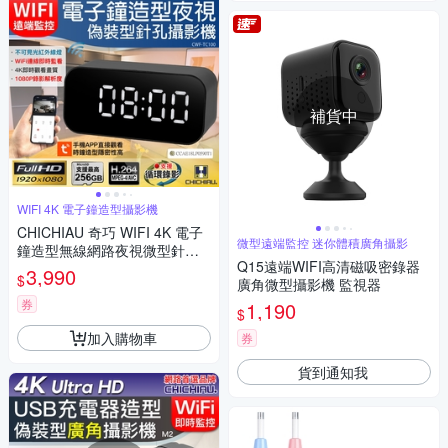
補貨中
WIFI 4K 電子鐘造型攝影機
CHICHIAU 奇巧 WIFI 4K 電子
微型遠端監控 迷你體積廣角攝影
鐘造型無線網路夜視微型針孔
Q15遠端WIFI高清磁吸密錄器
攝影機TC100 影音記錄器
3,990
$
廣角微型攝影機 監視器
券
1,190
$
加入購物車
券
貨到通知我