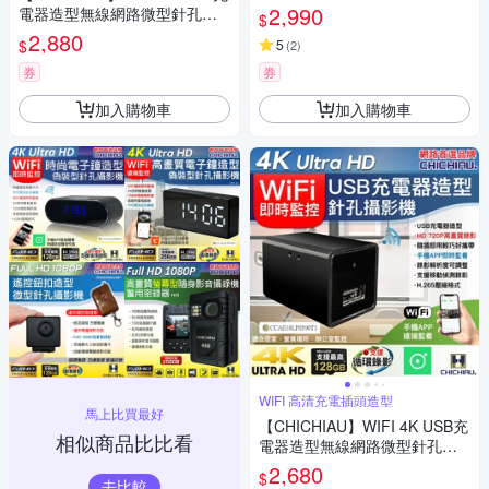
針孔攝影機CK2 影音記錄器
2,990
電器造型無線網路微型針孔攝
$
影機M7
2,880
$
5
(
2
)
券
券
加入購物車
加入購物車
WIFI 高清充電插頭造型
馬上比買最好
【CHICHIAU】WIFI 4K USB充
相似商品比比看
電器造型無線網路微型針孔攝
影機WM1
2,680
$
去比較