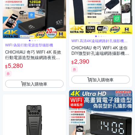
WIFI 高清4K遠端網路針孔攝影機模
組
WIFI 偽裝行動電源造型攝影機
CHICHIAU 奇巧 WIFI 4K 迷你
CHICHIAU 奇巧 WIFI 4K 長效
DIY微型針孔遠端網路攝影機帶
行動電源造型無線網路夜視微
殼錄影模組
2,390
$
型針孔攝影機(128G) S100 影
5,280
$
音記錄器
券
券
加入購物車
加入購物車