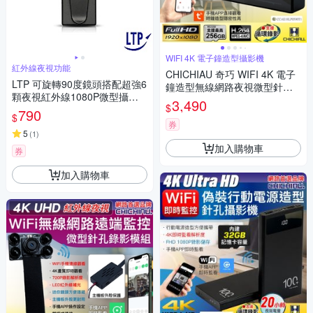
WIFI 4K 電子鐘造型攝影機
紅外線夜視功能
CHICHIAU 奇巧 WIFI 4K 電子
LTP 可旋轉90度鏡頭搭配超強6
鐘造型無線網路夜視微型針孔
顆夜視紅外線1080P微型攝影
攝影機XA 影音記錄器
3,490
$
機
790
$
券
5
(
1
)
加入購物車
券
加入購物車