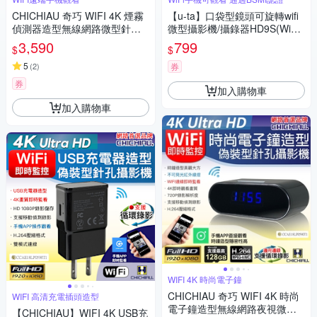
CHICHIAU 奇巧 WIFI 4K 煙霧
【u-ta】口袋型鏡頭可旋轉wifi
偵測器造型無線網路微型針孔
微型攝影機/攝錄器HD9S(WiFi
攝影機(128G) C110 影音記錄
版 1080P 白光全彩 紅外線夜視
3,590
799
$
$
器
可選)
5
(
2
)
券
券
加入購物車
加入購物車
WIFI 4K 時尚電子鐘
CHICHIAU 奇巧 WIFI 4K 時尚
WIFI 高清充電插頭造型
電子鐘造型無線網路夜視微型
【CHICHIAU】WIFI 4K USB充