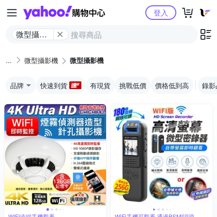
Yahoo購物中心
登入
微型攝影
機
微型攝影機
微型攝影機
品牌
快速到貨
有現貨
挑戰低價
價格低到高
錄影
WIFI遠端手機觀看
WiFi手機可觀看 通過BSMI認證