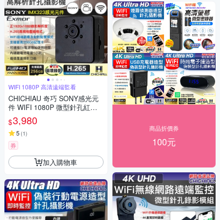
WIFI 1080P 高清遠端監看
CHICHIAU 奇巧 SONY感光元
件 WIFI 1080P 微型針孔紅外
線夜視遠端網路攝影機 X3
3,980
$
商品折價券
5
(
1
)
100元
券
加入購物車