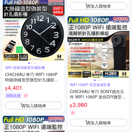
加入購物車
WIFI 居家掛鐘造型攝影機
CHICHIAU 奇巧 WIFI 1080P
時鐘掛鐘造型微型針孔攝影機C
K10 影音記錄器
WIFI 1080P 高清遠端監看
4,401
$
CHICHIAU 奇巧 SONY感光元
挑戰低價
券
件 WIFI 1080P 迷你DIY微型針
孔遠端網路攝影機錄影模組 X3
3,980
加入購物車
$
M
券
加入購物車