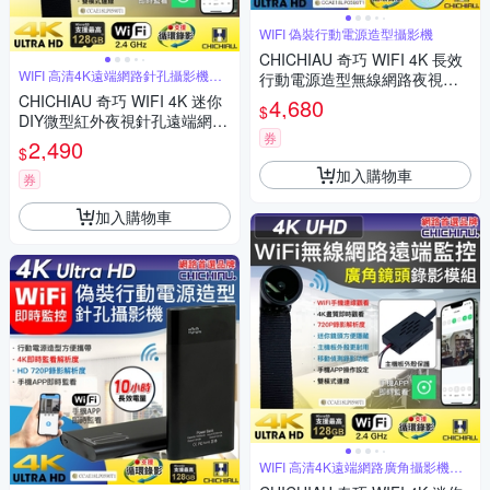
WIFI 偽裝行動電源造型攝影機
CHICHIAU 奇巧 WIFI 4K 長效
WIFI 高清4K遠端網路針孔攝影機模
行動電源造型無線網路夜視微
組
型針孔攝影機(32G) S100 影音
CHICHIAU 奇巧 WIFI 4K 迷你
4,680
$
記錄器
DIY微型紅外夜視針孔遠端網路
券
攝影機帶殼錄影模組
2,490
$
加入購物車
券
加入購物車
WIFI 高清4K遠端網路廣角攝影機模
組