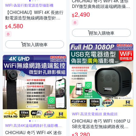
CHICHIAU 奇巧 WIFI 4K 迷你
WIFI 偽裝行動電源造型攝影機
DIY微型廣角鏡頭遠端網路攝影
機帶殼錄影模組
【CHICHIAU】WIFI 4K 長效行
2,490
$
動電源造型無線網路微型針孔
券
攝影機H3 影音記錄器
4,580
$
加入購物車
券
加入購物車
WIFI 高清充電插頭 廣角鏡頭
CHICHIAU 奇巧 WIFI 1080P U
WIFI 高清4K遠端網路針孔攝影機模
SB充電器造型無線網路夜視微
組
型廣角攝影機M3 影音記錄器
CHICHIAU 奇巧 WIFI 4K 迷你
3,280
$