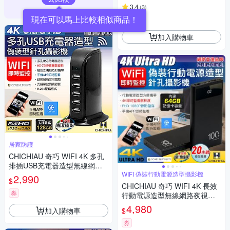
3.4
(
3
)
現在可以馬上比較相似商品！
券
加入購物車
居家防護
CHICHIAU 奇巧 WIFI 4K 多孔
排插USB充電器造型無線網路
微型針孔攝影機M10 影音記錄
WIFI 偽裝行動電源造型攝影機
2,990
$
器
CHICHIAU 奇巧 WIFI 4K 長效
券
行動電源造型無線網路夜視微
型針孔攝影機(64G) S100 影音
4,980
加入購物車
$
記錄器
券