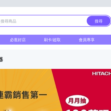
搜尋
必逛好店
刷卡/超取
會員專享
器