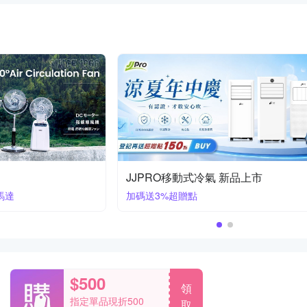
華菱冷氣88折
首創頂極材料安裝+保固2年
$500
領
指定單品現折500
取