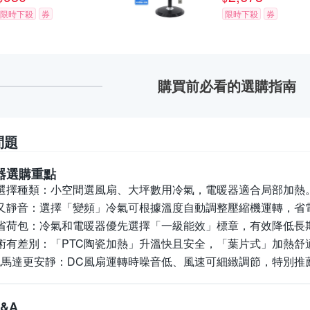
限時下殺
券
限時下殺
券
購買前必看的選購指南
問題
器
選購重點
選擇種類：
小空間選風扇、大坪數用冷氣，電暖器適合局部加熱
又靜音：
選擇「變頻」冷氣可根據溫度自動調整壓縮機運轉，省
省荷包：
冷氣和電暖器優先選擇「一級能效」標章，有效降低長
術有差別：
「PTC陶瓷加熱」升溫快且安全，「葉片式」加熱
流馬達更安靜：
DC風扇運轉時噪音低、風速可細緻調節，特別推
&A