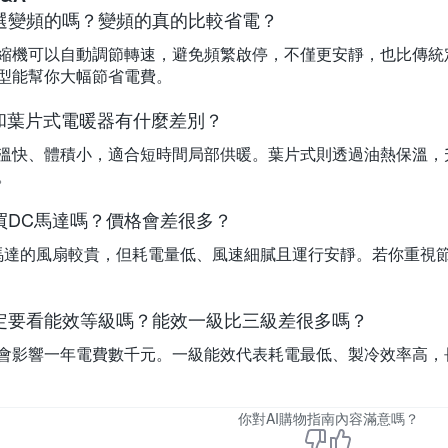
選變頻的嗎？變頻的真的比較省電？
縮機可以自動調節轉速，避免頻繁啟停，不僅更安靜，也比傳統
型能幫你大幅節省電費。
式和葉片式電暖器有什麼差別？
升溫快、體積小，適合短時間局部供暖。葉片式則透過油熱保溫
。
買DC馬達嗎？價格會差很多？
馬達的風扇較貴，但耗電量低、風速細膩且運行安靜。若你重視
定要看能效等級嗎？能效一級比三級差很多嗎？
會影響一年電費數千元。一級能效代表耗電最低、製冷效率高，
你對AI購物指南內容滿意嗎？