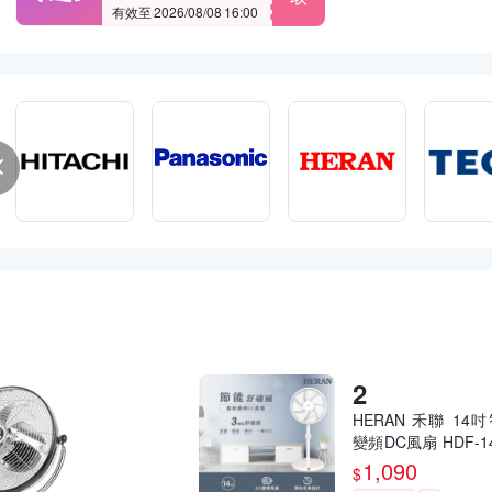
有效至 2026/08/08 16:00
HERAN 禾聯 14
變頻DC風扇 HDF-1
760 [限時優惠]
1,090
$