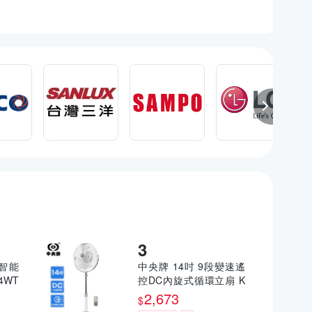
吋智能
中央牌 14吋 9段變速遙
4WT
控DC內旋式循環立扇 K
DS-142SR(絢麗白)
2,673
$