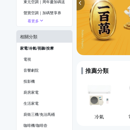
東元空調｜周年慶加碼送
聲寶空調｜加碼雙享券
看更多
禾聯空調｜指定品加碼送
相關分類
家電/冷氣/視聽/按摩
電視
推薦分類
音響劇院
投影機
廚房家電
生活家電
廚衛三機/免治馬桶
冷氣
咖啡機/咖啡壺