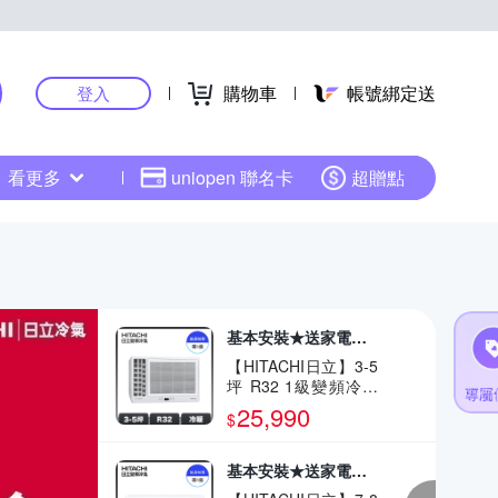
購物車
帳號綁定送
登入
看更多
uniopen 聯名卡
超贈點
基本安裝★送家電好禮多選1
【HITACHI日立】3-5
坪 R32 1級變頻冷暖
左吹窗型冷氣 RA-28
25,990
$
HR
基本安裝★送家電好禮多選1