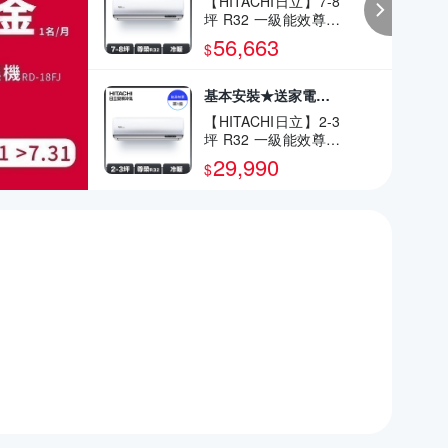
【HITACHI日立】7-8
坪 R32 一級能效尊榮
系列變頻冷暖分離式
56,663
$
冷氣 RAC-50NP/RAS
-50NTB
基本安裝★送家電好禮多選1
【HITACHI日立】2-3
坪 R32 一級能效尊榮
系列變頻冷暖分離式
29,990
$
冷氣 RAC-22NP/RAS
-22NTB