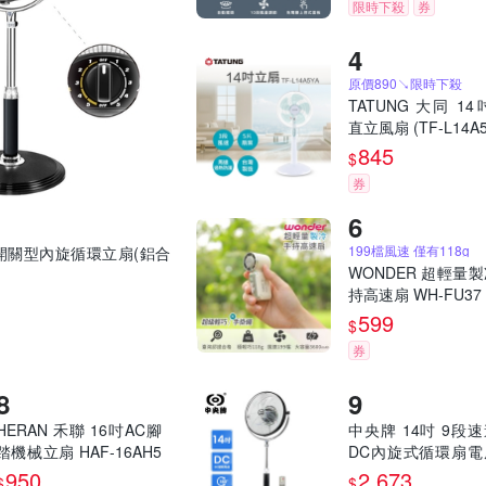
限時下殺
券
原價890↘限時下殺
TATUNG 大同 14
直立風扇 (TF-L14A5
845
$
券
199檔風速 僅有118g
能開關型內旋循環立扇(鋁合
WONDER 超輕量
持高速扇 WH-FU37
599
$
券
HERAN 禾聯 16吋AC腳
中央牌 14吋 9段
踏機械立扇 HAF-16AH5
DC內旋式循環扇電
5A
KDS-142SR(貴族黑
950
2,673
$
$