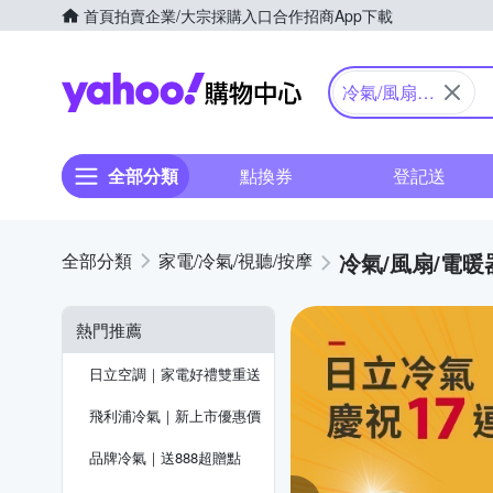
首頁
拍賣
企業/大宗採購入口
合作招商
App下載
Yahoo購物中心
冷氣/風扇/
電暖器
全部分類
點換券
登記送
冷氣/風扇/電暖
家電/冷氣/視聽/按摩
熱門推薦
日立空調｜家電好禮雙重送
飛利浦冷氣｜新上市優惠價
品牌冷氣｜送888超贈點