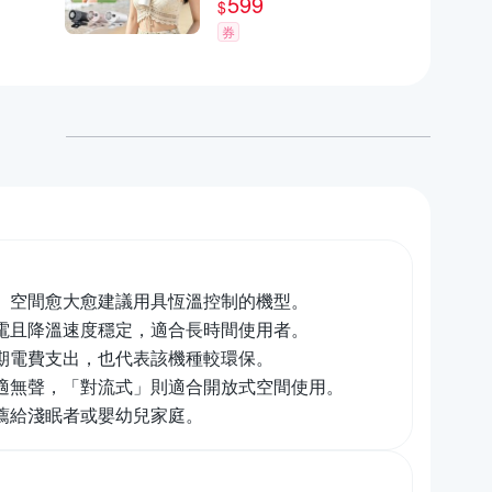
599
$
渦輪扇 桌面降溫風扇 可
券
掛/可夾/可立
。空間愈大愈建議用具恆溫控制的機型。
電且降溫速度穩定，適合長時間使用者。
期電費支出，也代表該機種較環保。
舒適無聲，「對流式」則適合開放式空間使用。
薦給淺眠者或嬰幼兒家庭。