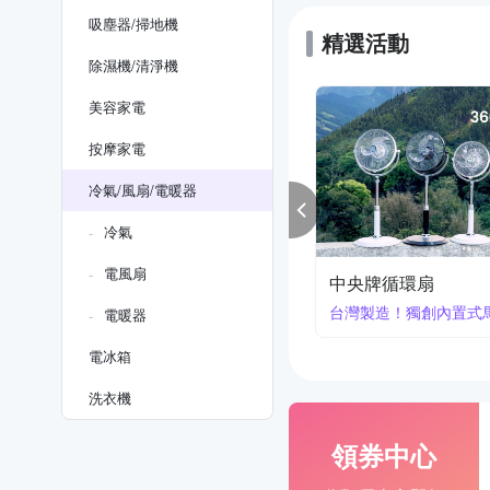
吸塵器/掃地機
精選活動
除濕機/清淨機
美容家電
按摩家電
冷氣/風扇/電暖器
冷氣
電風扇
情牌風扇
艾美特風扇
優惠中
限時下殺
電暖器
電冰箱
洗衣機
領券中心