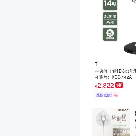
中央牌 14吋DC節
金葉片）KDS-142A
2,322
9折
$
挑戰低價
券