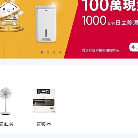
電風扇
電暖器