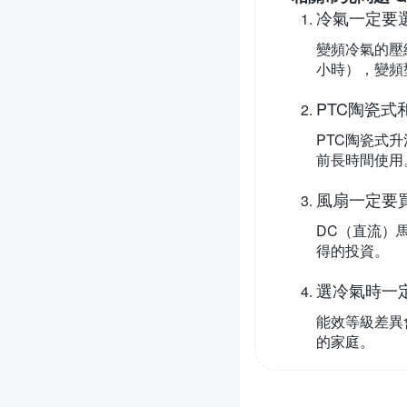
冷氣一定要
變頻冷氣的壓
小時），變頻
PTC陶瓷
PTC陶瓷式
前長時間使用
風扇一定要
DC（直流）
得的投資。
選冷氣時一
能效等級差異
的家庭。