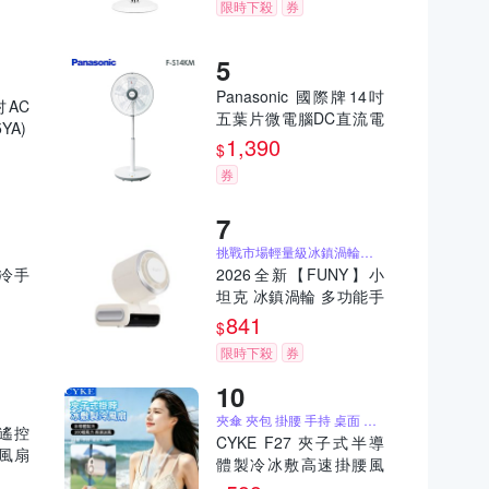
限時下殺
券
Panasonic 國際牌14吋
吋AC
五葉片微電腦DC直流電
YA)
風扇F-S14KM [限時優
1,390
$
惠]
券
挑戰市場輕量級冰鎮渦輪風扇
製冷手
2026全新【FUNY】小
坦克 冰鎮渦輪 多功能手
持風扇 奶茶 / 櫻粉 / 莫
841
$
藍
限時下殺
券
夾傘 夾包 掛腰 手持 桌面 掛脖
速遙控
CYKE F27 夾子式半導
風扇
體製冷冰敷高速掛腰風
)
扇 掛脖風扇 100檔暴力