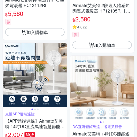
烯電暖器 HC13112RI
Airmate艾美特 2段速人體感知
陶瓷式電暖器 HP12105R 【贈
5,580
$
法蘭絨雙人電熱毯】
2,580
$
券
4.8
(
2
)
加入購物車
券
加入購物車
支援APP遠端遙控
【APP遠端連線】Airmate艾美
特 14吋DC直流馬達智慧節能遙
DC直流變頻馬達，省電又靜音
控立地電扇 FS35116RI
2,007
Airmate艾美特 14吋DC節能遙
89折
$