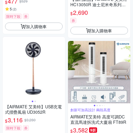
477
$529
$
HC13050R 迪士尼米奇系列即
5
(
2
)
熱式遙控電暖器
2,690
$
限時下殺
券
券
加入購物車
加入購物車
【AIRMATE 艾美特】USB充電
創新可加高設計 兩段高度
式摺疊風扇 UD3052R
AIRMATE艾美特 高度可調DC
3,116
$3,280
$
直流馬達拆洗式大廈扇 FT89R
限時下殺
券
3,582
9折
$