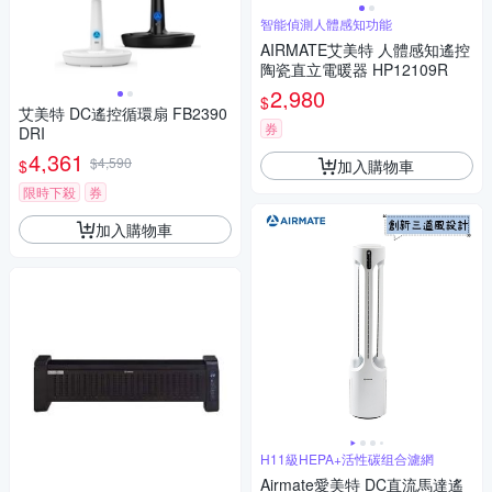
智能偵測人體感知功能
AIRMATE艾美特 人體感知遙控
陶瓷直立電暖器 HP12109R
2,980
$
艾美特 DC遙控循環扇 FB2390
券
DRI
4,361
$4,590
加入購物車
$
限時下殺
券
加入購物車
H11級HEPA+活性碳组合濾網
Airmate愛美特 DC直流馬達遙