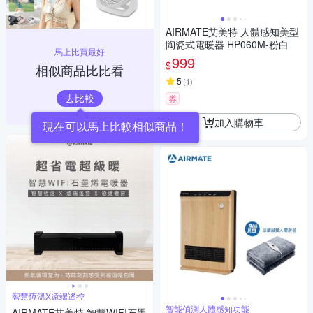
AIRMATE艾美特 人體感知美型
陶瓷式電暖器 HP060M-粉白
馬上比買最好
999
$
相似商品比比看
5
(
1
)
去比較
券
加入購物車
現在可以馬上比較相似商品！
智慧恆溫X遠端遙控
智能偵測人體感知功能
AIRMATE艾美特 智慧WIFI石墨