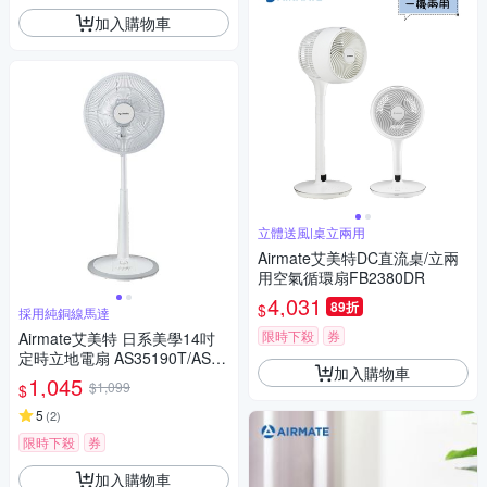
加入購物車
立體送風|桌立兩用
Airmate艾美特DC直流桌/立兩
用空氣循環扇FB2380DR
4,031
89折
$
採用純銅線馬達
限時下殺
券
Airmate艾美特 日系美學14吋
定時立地電扇 AS35190T/AS35
加入購物車
S191T
1,045
$1,099
$
5
(
2
)
限時下殺
券
加入購物車