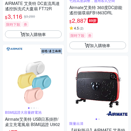
七段高度調整，適用各式空間
AIRMATE 艾美特 DC直流馬達
Airmate艾美特 360度DC節能
遙控拆洗式大廈扇 FT72R
遙控循環扇FB1863DRL
3,116
$3,280
$
2,887
89折
$
限時下殺
券
4.5
(
2
)
加入購物車
限時下殺
券
加入購物車
BSMI認證大容量鋰電池
Airmate艾美特 USB日系掛脖/
限量出清
桌立充電風扇 BSMI認證 U902
【福利新品】AIRMATE 艾美特