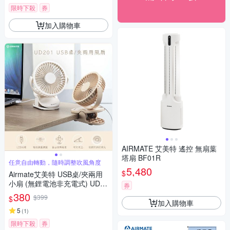
限時下殺
券
加入購物車
AIRMATE 艾美特 遙控 無扇葉
塔扇 BF01R
任意自由轉動，隨時調整吹風角度
5,480
$
Airmate艾美特 USB桌/夾兩用
小扇 (無鋰電池非充電式) UD20
券
1
380
$399
$
加入購物車
5
(
1
)
限時下殺
券