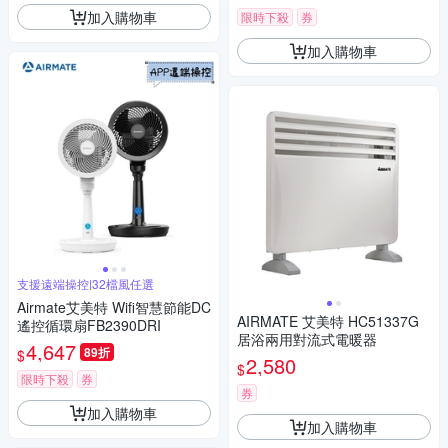
加入購物車
限時下殺
券
加入購物車
支援遠端操控|32檔風任選
Airmate艾美特 Wifi智慧節能DC
AIRMATE 艾美特 HC51337G
遙控循環扇FB2390DRI
居浴兩用對流式電暖器
4,647
89折
$
2,580
$
限時下殺
券
券
加入購物車
加入購物車