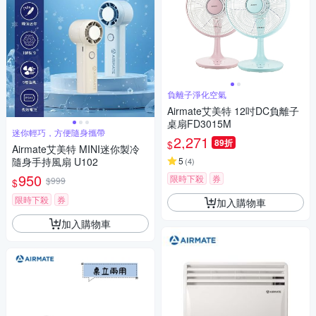
負離子淨化空氣
Airmate艾美特 12吋DC負離子
桌扇FD3015M
迷你輕巧，方便隨身攜帶
2,271
89折
$
Airmate艾美特 MINI迷你製冷
隨身手持風扇 U102
5
(
4
)
950
限時下殺
券
$999
$
限時下殺
券
加入購物車
加入購物車