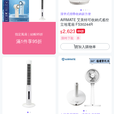
漢堡式摺疊收納超方便
AIRMATE 艾美特可收納式遙控
立地電扇 FS30244R
2,623
89折
$
指定風扇｜結帳95折
限時下殺
券
滿1件享95折
加入購物車