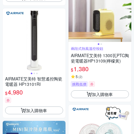
兩段式熱風溫控按鈕
AIRMATE艾美特 1300瓦PTC陶
瓷電暖器HP13109(檸檬黃)
1,380
$
5
(
2
)
AIRMATE艾美特 智慧遙控陶瓷
電暖器 HP13101RI
挑戰低價
券
4,980
$
加入購物車
券
加入購物車