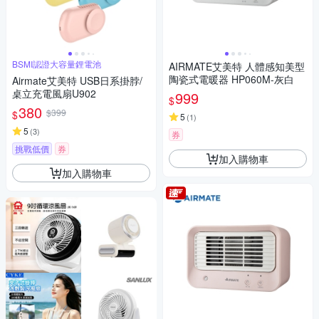
BSMI認證大容量鋰電池
AIRMATE艾美特 人體感知美型
陶瓷式電暖器 HP060M-灰白
Airmate艾美特 USB日系掛脖/
桌立充電風扇U902
999
$
380
$399
$
5
(
1
)
5
(
3
)
券
挑戰低價
券
加入購物車
加入購物車