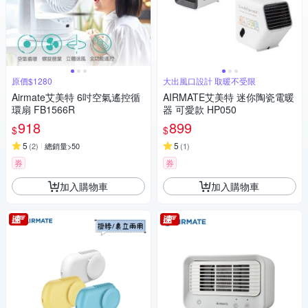
原價$1280
大出風口設計 取暖不受限
Airmate艾美特 6吋空氣遙控循
AIRMATE艾美特 迷你陶瓷電暖
環扇 FB1566R
器 可愛款 HP050
918
899
$
$
5
5
(
2
)
總銷量>50
(
1
)
券
券
加入購物車
加入購物車