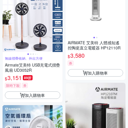
AIRMATE 艾美特 人體感知遙
控陶瓷直立電暖器 HP12110R
3,580
$
無線摺疊收納、外出方便
券
Airmate艾美特 USB充電式摺疊
風扇 UD3052R
加入購物車
3,151
89折
$
限時下殺
券
加入購物車