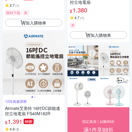
控立地電扇
2.7
(
1
)
1,380
$
限時下殺
券
4.7
(
1
)
加入購物車
券
加入購物車
12段風量調整
Airmate艾美特 16吋DC節能遙
控立地電扇 FS40M182R
1,391
89折
指定風扇｜結帳88折
$
滿1件享88折
4.9
(
3
)