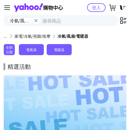
Yahoo購物中心
登入
冷氣/風扇/
電暖器
家電/冷氣/視聽/按摩
冷氣/風扇/電暖器
全部
電風扇
電暖器
分類
精選活動