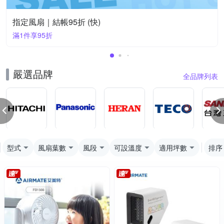
指定風扇｜結帳95折 (快)
滿1件享95折
嚴選品牌
全品牌列表
型式
風扇葉數
風段
可設溫度
適用坪數
排序