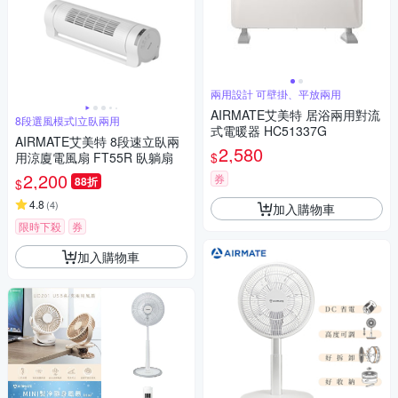
兩用設計 可壁掛、平放兩用
AIRMATE艾美特 居浴兩用對流
8段選風模式|立臥兩用
式電暖器 HC51337G
AIRMATE艾美特 8段速立臥兩
2,580
$
用涼廈電風扇 FT55R 臥躺扇
2,200
券
88折
$
4.8
(
4
)
加入購物車
限時下殺
券
加入購物車