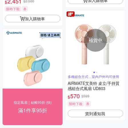
2,451
加入購物車
$2,580
$
限時下殺
券
加入購物車
補貨中
多種組合方式，室內戶外均可使用
AIRMATE艾美特 桌立/手持質
感組合式風扇 UD803
570
$599
$
指定風扇｜結帳95折 (快)
限時下殺
券
滿1件享95折
貨到通知我