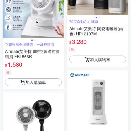
70度自動左右擺頭
Airmate艾美特 陶瓷電暖器(兩
色) HP12107M
3,280
$
立體強風全域循環，一鍵變清涼
券
Airmate艾美特 6吋空氣遙控循
環扇 FB1566R
加入購物車
1,580
$
券
加入購物車