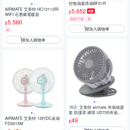
控無扇葉塔扇BF01R
AIRMATE 艾美特 HC13112RI
5,652
9折
$
WIFI 石墨烯電暖器
限時下殺
券
5,580
$
加入購物車
券
加入購物車
艾美特 airmate 夾扇保護
商店
套 防護罩 網罩 UD705夾扇防
護網
AIRMATE 艾美特 12吋DC桌扇
49
$
FD3015M