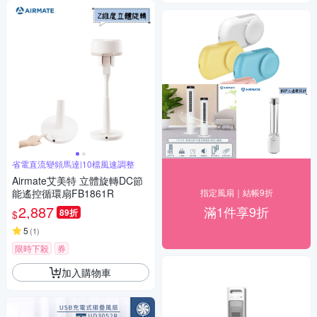
省電直流變頻馬達|10檔風速調整
Airmate艾美特 立體旋轉DC節
能遙控循環扇FB1861R
指定風扇｜結帳9折
2,887
滿1件享9折
89折
$
5
(
1
)
限時下殺
券
加入購物車