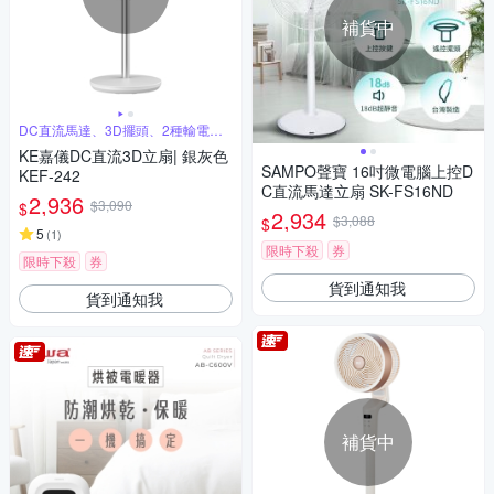
補貨中
DC直流馬達、3D擺頭、2種輸電方
式
KE嘉儀DC直流3D立扇| 銀灰色
SAMPO聲寶 16吋微電腦上控D
KEF-242
C直流馬達立扇 SK-FS16ND
2,936
$3,090
$
2,934
$3,088
$
5
(
1
)
限時下殺
券
限時下殺
券
貨到通知我
貨到通知我
補貨中