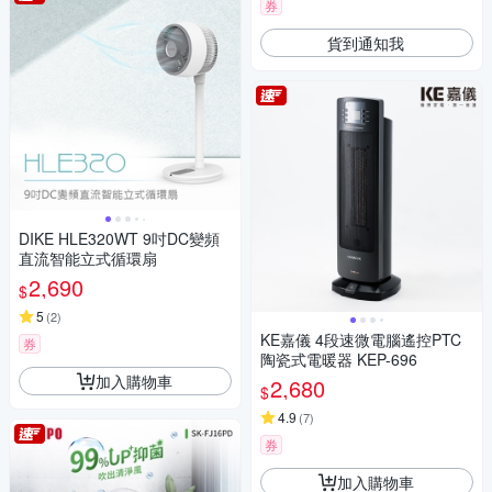
券
貨到通知我
DIKE HLE320WT 9吋DC變頻
直流智能立式循環扇
2,690
$
5
(
2
)
KE嘉儀 4段速微電腦遙控PTC
券
陶瓷式電暖器 KEP-696
加入購物車
2,680
$
4.9
(
7
)
券
加入購物車