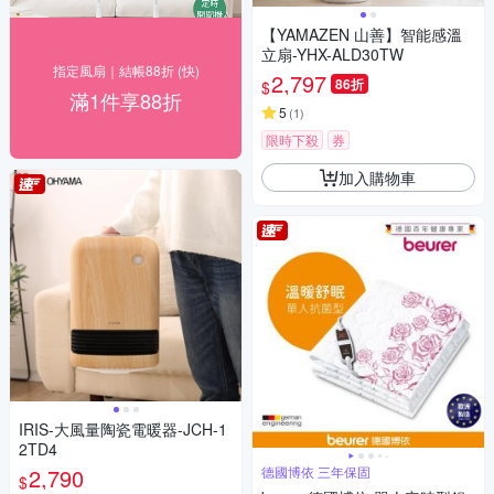
【YAMAZEN 山善】智能感溫
立扇-YHX-ALD30TW
指定風扇｜結帳88折 (快)
2,797
86折
$
滿1件享88折
5
(
1
)
限時下殺
券
加入購物車
IRIS-大風量陶瓷電暖器-JCH-1
2TD4
2,790
德國博依 三年保固
$