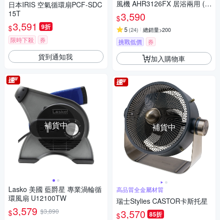
風機 AHR3126FX 居浴兩用 (快
日本IRIS 空氣循環扇PCF-SDC
速到貨)
15T
3,590
$
3,591
9折
$
5
(
24
)
總銷量>200
限時下殺
券
挑戰低價
券
貨到通知我
加入購物車
補貨中
補貨中
Lasko 美國 藍爵星 專業渦輪循
高品質全金屬材質
環風扇 U12100TW
瑞士Stylies CASTOR卡斯托星
3,579
$3,890
3,570
$
85折
$