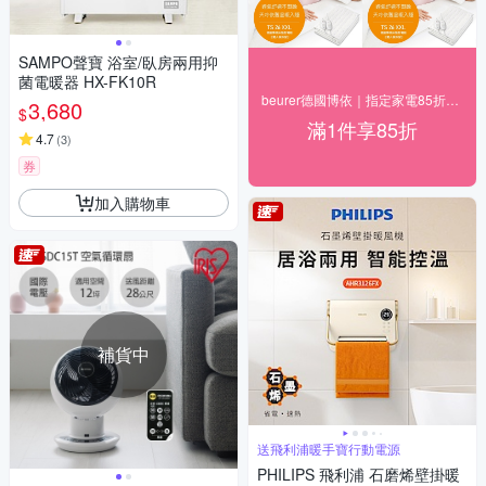
SAMPO聲寶 浴室/臥房兩用抑
菌電暖器 HX-FK10R
beurer德國博依｜指定家電85折+快速到貨
3,680
$
滿1件享85折
4.7
(
3
)
券
加入購物車
補貨中
送飛利浦暖手寶行動電源
PHILIPS 飛利浦 石磨烯壁掛暖