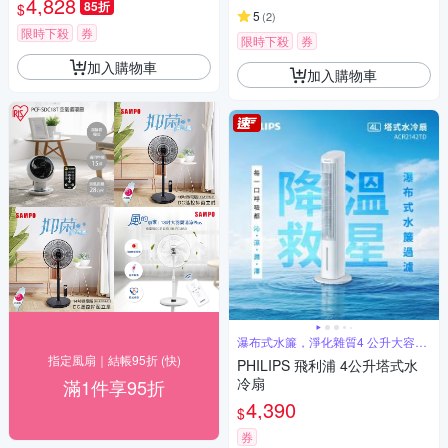
4,828
85折
$
5
(
2
)
限時下殺
券
限時下殺
券
加入購物車
加入購物車
瀑布式水簾，淨化雜質4 公升大容量
水箱
指定風扇｜結帳95折 (快)
PHILIPS 飛利浦 4公升塔式水
冷扇
滿1件享95折
4,390
$
券