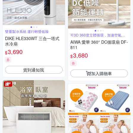
雙重製冷系統 運行輕聲低噪
可3D 360度立體循環，加速空氣對
DIKE HLE330WT 三合一塔式
流
AIWA 愛華 360° DC循環扇 DF-
水冷扇
811
3,690
$
3,680
$
券
券
貨到通知我
加入購物車