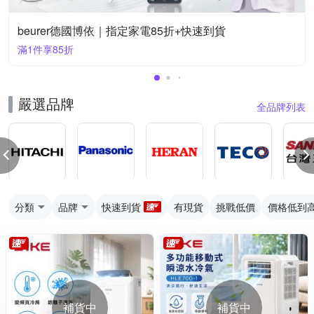
beurer德國博依｜指定家電85折+快速到貨
滿1件享85折
嚴選品牌
全品牌列表
分類
品牌
快速到貨
有現貨
挑戰低價
價格低到
補貨中
補貨中