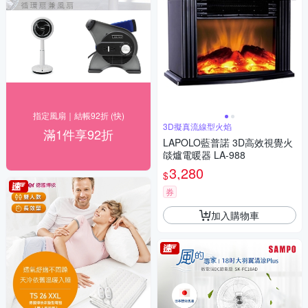
指定風扇｜結帳92折 (快)
3D擬真流線型火焰
滿1件享92折
LAPOLO藍普諾 3D高效視覺火
燄爐電暖器 LA-988
3,280
$
券
加入購物車