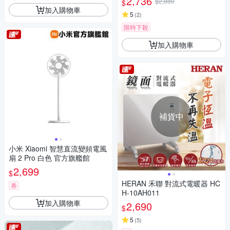
2,736
$2,880
$
加入購物車
5
(
2
)
限時下殺
加入購物車
補貨中
小米 Xiaomi 智慧直流變頻電風
扇 2 Pro 白色 官方旗艦館
2,699
$
HERAN 禾聯 對流式電暖器 HC
券
H-10AH011
加入購物車
2,690
$
5
(
5
)