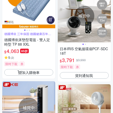
補貨中
德國博依 三年保固 德國健康百年品
牌
德國博依床墊型電毯 - 雙人定
時型 TP 88 XXL
日本IRIS 空氣循環扇PCF-SDC
4,063
85折
$
18T
5
(
2
)
3,791
$3,990
$
限時下殺
券
限時下殺
券
加入購物車
貨到通知我
補貨中