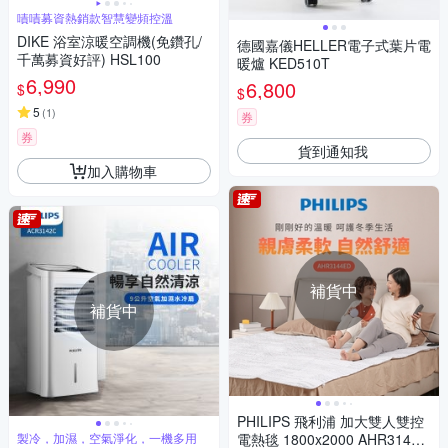
嘖嘖募資熱銷款智慧變頻控溫
DIKE 浴室涼暖空調機(免鑽孔/
德國嘉儀HELLER電子式葉片電
千萬募資好評) HSL100
暖爐 KED510T
6,990
6,800
$
$
5
(
1
)
券
券
貨到通知我
加入購物車
補貨中
補貨中
PHILIPS 飛利浦 加大雙人雙控
製冷，加濕，空氣淨化，一機多用
電熱毯 1800x2000 AHR3144E