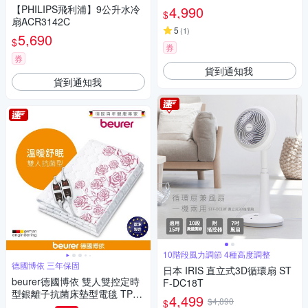
D
【PHILIPS飛利浦】9公升水冷
4,990
$
扇ACR3142C
5
(
1
)
5,690
$
券
券
貨到通知我
貨到通知我
10階段風力調節 4種高度調整
德國博依 三年保固
日本 IRIS 直立式3D循環扇 ST
beurer德國博依 雙人雙控定時
F-DC18T
型銀離子抗菌床墊型電毯 TP66
4,499
$4,890
$
XXL