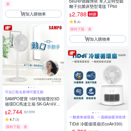
beurer德國博依 單人定時型銀
券
離子抗菌床墊型電毯 TP60
2,788
加入購物車
85折
$
5
(
4
)
限時下殺
券
加入購物車
可自己取名新增可愛互動
SAMPO聲寶 16吋智能聲控3D
循環DC馬達立扇 SK-GA16VBD
(小寶風扇/小寶小寶)
2,744
$2,888
$
一翻廣角循環扇、一蓋瞬啟暖浪噴湧
4.7
(
3
)
TiDdi 冷暖循環扇(EcoAir330)
限時下殺
券