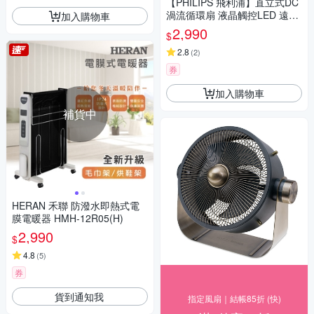
【PHILIPS 飛利浦】直立式DC
渦流循環扇 液晶觸控LED 遠距
加入購物車
離遙控設計-ACR3142CF
2,990
$
2.8
(
2
)
券
加入購物車
補貨中
HERAN 禾聯 防潑水即熱式電
膜電暖器 HMH-12R05(H)
2,990
$
4.8
(
5
)
券
貨到通知我
指定風扇｜結帳85折 (快)