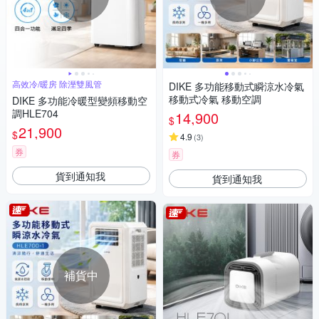
高效冷/暖房 除溼雙風管
DIKE 多功能移動式瞬涼水冷氣
移動式冷氣 移動空調
DIKE 多功能冷暖型變頻移動空
調HLE704
14,900
$
21,900
$
4.9
(
3
)
券
券
貨到通知我
貨到通知我
補貨中