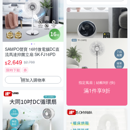
SAMPO聲寶 16吋微電腦DC直
流馬達抑菌立扇 SK-FJ16PD
2,649
$2,788
$
限時下殺
券
加入購物車
指定風扇｜結帳9折 (快)
滿1件享9折