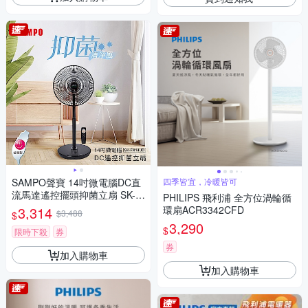
SAMPO聲寶 14吋微電腦DC直
四季皆宜，冷暖皆可
流馬達遙控擺頭抑菌立扇 SK-F
PHILIPS 飛利浦 全方位渦輪循
N14UD
3,314
環扇ACR3342CFD
$3,488
$
3,290
$
限時下殺
券
券
加入購物車
加入購物車