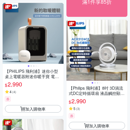
滿1件享85折
【PHILIPS 飛利浦】迷你小型
桌上電暖器附迷你暖手寶 電暖
蛋 AHR2124FM
2,990
$
【Philips 飛利浦】8吋 3D渦流
4
(
4
)
式DC定時循環扇 液晶觸控顯
示-可遙控 ACR3124CF
券
2,990
$
加入購物車
5
(
3
)
券
加入購物車