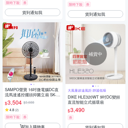
限時下殺
券
限時下殺
券
貨到通知我
貨到通知我
補貨中
SAMPO聲寶 16吋微電腦DC直
大風量超遠風距 靜謐低噪
流馬達遙控擺頭抑菌立扇 SK-F
DIKE HLE320WT 9吋DC變頻
N16UD
3,504
直流智能立式循環扇
$3,688
$
3,490
4.8
(
2
)
$
限時下殺
券
券
加入購物車
貨到通知我