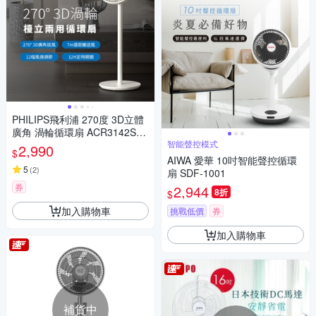
PHILIPS飛利浦 270度 3D立體
廣角 渦輪循環扇 ACR3142SF
D
智能聲控模式
2,990
$
AIWA 愛華 10吋智能聲控循環
5
(
2
)
扇 SDF-1001
券
2,944
8折
$
加入購物車
挑戰低價
券
加入購物車
補貨中