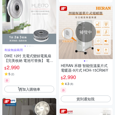
補貨中
有線無線兩用
DIKE 12吋 充電式變頻電風扇
【完美收納 電池可替換】 電風
扇 風扇 無線風扇 露營風扇 充
HERAN 禾聯 智能恆溫葉片式
2,990
$
電風扇 HLE170WT
電暖器-9片式 HOH-15CR96Y
5
(
2
)
2,990
$
券
4.3
(
8
)
加入購物車
券
貨到通知我