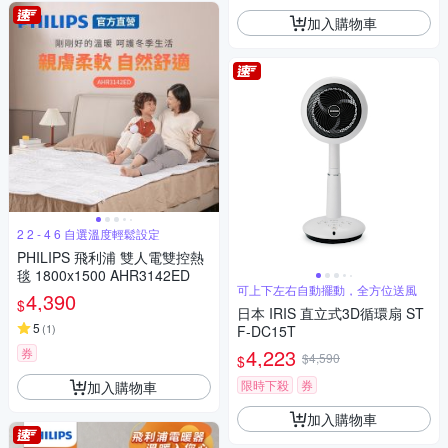
加入購物車
2 2 - 4 6 自選溫度輕鬆設定
PHILIPS 飛利浦 雙人電雙控熱
毯 1800x1500 AHR3142ED
可上下左右自動擺動，全方位送風
4,390
$
日本 IRIS 直立式3D循環扇 ST
5
(
1
)
F-DC15T
4,223
券
$4,590
$
限時下殺
券
加入購物車
加入購物車