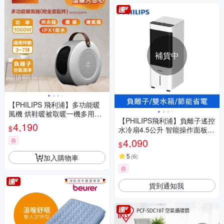
補貨中
【PHILIPS 飛利浦】多功能暖
風機 烘鞋暖被取暖一機多用AH
【PHILIPS飛利浦】負離子遙控
R3124FM
4,190
$
水冷扇4.5公升 智能操作面板 A
CR2122C
4,090
券
$
5
(
6
)
加入購物車
券
貨到通知我