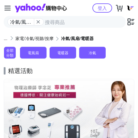
Yahoo購物中心
登入
冷氣/風扇/
電暖器
家電/冷氣/視聽/按摩
冷氣/風扇/電暖器
全部
電風扇
電暖器
冷氣
分類
精選活動