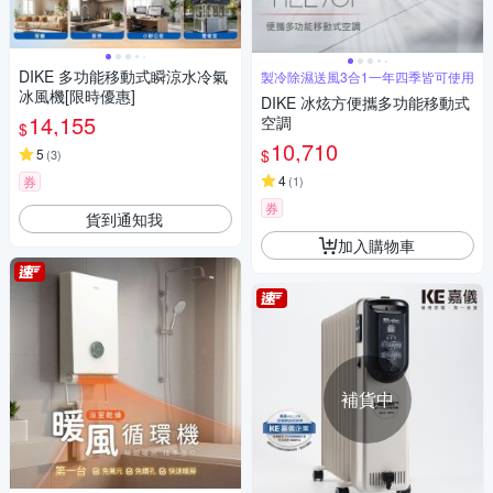
DIKE 多功能移動式瞬涼水冷氣
製冷除濕送風3合1一年四季皆可使用
冰風機[限時優惠]
DIKE 冰炫方便攜多功能移動式
14,155
空調
$
10,710
$
5
(
3
)
4
券
(
1
)
券
貨到通知我
加入購物車
補貨中