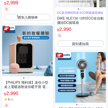
2,999
$
券
DC直流變頻馬達 ECO智能溫度感知
加入購物車
DIKE HLE130 12吋ECO全自動
擺頭DC循環扇
2,990
$
券
貨到通知我
【PHILIPS 飛利浦】迷你小型
桌上電暖器附迷你暖手寶 電暖
蛋 粉色 AHR2124PFM
2,990
$
5
(
1
)
券