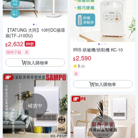
【TATUNG 大同】10吋DC循環
扇(TF-J10DU)
2,632
89折
$
IRIS 烘被機/烘鞋機 KC-10
限時下殺
券
2,590
$
加入購物車
5
(
2
)
券
加入購物車
補貨中
補貨中