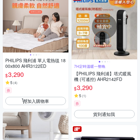
補貨中
PHILIPS 飛利浦 單人電熱毯 18
00x800 AHR3122ED
7H定時溫暖一整晚
3,290
【PHILIPS 飛利浦】塔式暖風
$
機 (可遙控) AHR2142FD
5
(
4
)
3,290
$
券
5
(
1
)
加入購物車
券
貨到通知我