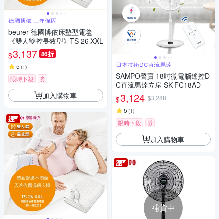
德國博依 三年保固
beurer 德國博依床墊型電毯
《雙人雙控長效型》TS 26 XXL
3,137
86折
$
日本技術DC直流馬達
5
(
1
)
SAMPO聲寶 18吋微電腦遙控D
限時下殺
券
C直流馬達立扇 SK-FC18AD
加入購物車
3,124
$3,288
$
5
(
1
)
限時下殺
券
加入購物車
補貨中