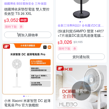
德國博依 BSS電熱安全 三年保固
德國博依床墊型電毯 雙人雙控
長效型 TS 26 XXL
3,052
86折
$
全新三項專利設計 全包覆式DC直流
限時下殺
券
馬達
(快速到貨)SAMPO 聲寶 14吋7
加入購物車
+7片扇葉DC直流馬達微電腦遙
控立扇 SK-FN14UD -
3,026
$3,185
$
限時下殺
券
貨到通知我
補貨中
小米 Xiaomi 米家智慧 DC 超薄
電風扇 Pro 官方旗艦館