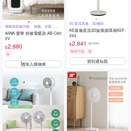
DC直流馬達、3D擺頭
電暖器烘被功能 、熱風、冷風，雙
模式
KE嘉儀直流3D旋風循環扇KEF-
AIWA 愛華 烘被電暖器 AB-C60
243
0V
2,841
$2,990
$
2,880
$
限時下殺
券
券
貨到通知我
加入購物車