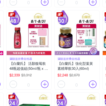
0
0
滿額送折疊自拍器
滿額送折疊自拍器
【白蘭氏】 活顏馥莓飲
【白蘭氏】強化型葉黃
48瓶超值組(50ml/瓶 x 6
素精華飲30入(60ml)
瓶 x 8盒)(24H)
$2,339
$3,312
$2,248
$2,670
0
0