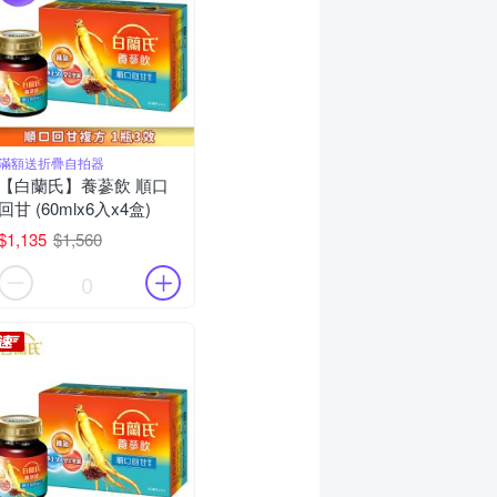
滿額送折疊自拍器
【白蘭氏】養蔘飲 順口
回甘 (60mlx6入x4盒)
$1,135
$1,560
0