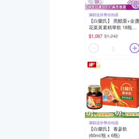
滿額送折疊自拍器
【白蘭氏】 黑醋栗+金
花葉黃素精華飲 18瓶組
(60ml x 6入 x 3組)
$1,067
$1,242
0
滿額送折疊自拍器
【白蘭氏】 養蔘飲
(60ml/瓶 x 6瓶)