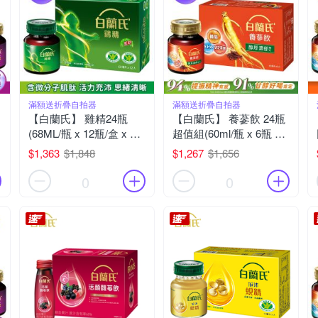
滿額送折疊自拍器
滿額送折疊自拍器
【白蘭氏】 雞精24瓶
【白蘭氏】 養蔘飲 24瓶
(68ML/瓶 x 12瓶/盒 x 2
超值組(60ml/瓶 x 6瓶 x 4
盒)
盒)
$1,363
$1,848
$1,267
$1,656
0
0