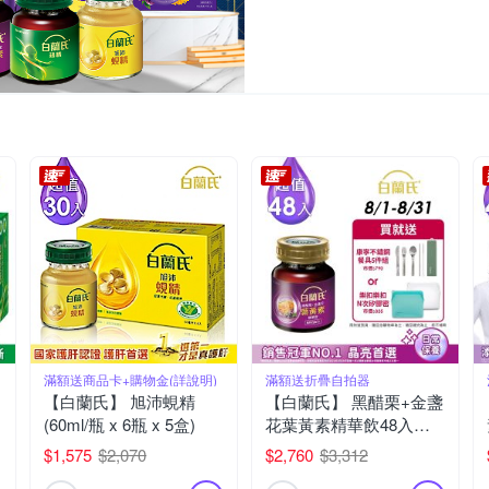
滿額送商品卡+購物金(詳說明)
滿額送折疊自拍器
【白蘭氏】 旭沛蜆精
【白蘭氏】 黑醋栗+金盞
(60ml/瓶 x 6瓶 x 5盒)
花葉黃素精華飲48入
(60ml x 6入 x 8盒)
$1,575
$2,070
$2,760
$3,312