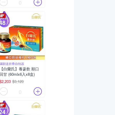
0
滿額送折疊自拍器
【白蘭氏】養蔘飲 順口
回甘 (60mlx6入x8盒)
$2,203
$3,120
0