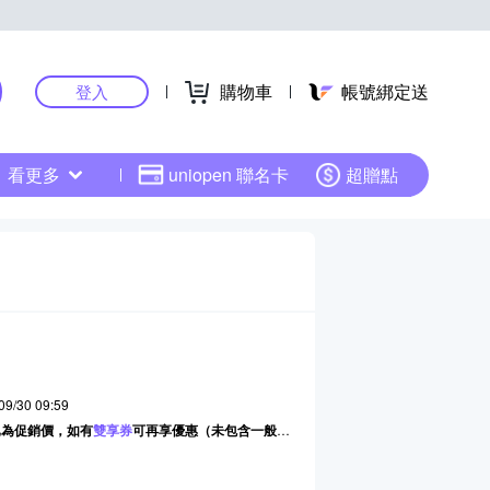
購物車
帳號綁定送
登入
看更多
uniopen 聯名卡
超贈點
09/30 09:59
已為促銷價，如有
雙享券
可再享優惠（未包含一般折價券）。