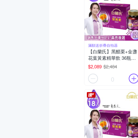
滿額送折疊自拍器
【白蘭氏】黑醋栗+金盞
花葉黃素精華飲 36瓶組
(60ml x 6入 x 6組)
$2,089
$2,484
0