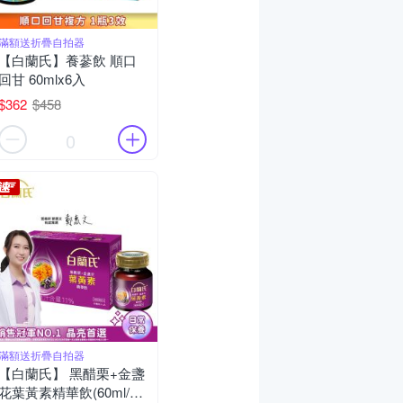
滿額送折疊自拍器
【白蘭氏】養蔘飲 順口
回甘 60mlx6入
$362
$458
0
滿額送折疊自拍器
【白蘭氏】 黑醋栗+金盞
花葉黃素精華飲(60ml/6