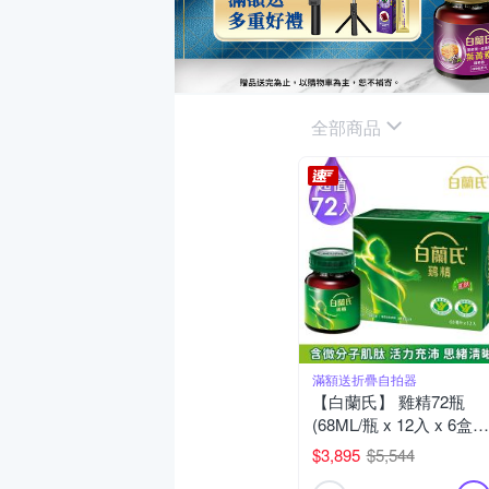
全部商品
滿額送折疊自拍器
【白蘭氏】 雞精72瓶
(68ML/瓶 x 12入 x 6盒)
(健康食品雙認證 補充活
$3,895
$5,544
力思緒)