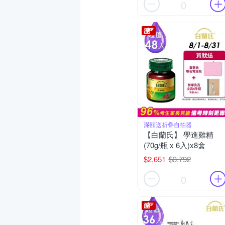
0
滿額送折疊自拍器
【白蘭氏】 學進雞精
(70g/瓶 x 6入)x8盒
$2,651
$3,792
0