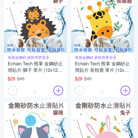
表面金鋼砂 超防滑更安全
表面金鋼砂 超防滑更安全
Echain Tech 熊掌 金鋼砂止
Echain Tech 熊掌 金鋼砂止
滑貼片 獅子 單片 (12x12公
滑貼片 長頸鹿 單片 (12x12
分/共16款可任選) 防滑貼
公分/共16款可任選) 防滑貼
$29
$49
$29
$49
片/浴室貼/磁磚貼/防水止滑
片/浴室貼/磁磚貼/防水止滑
貼
貼
0
0