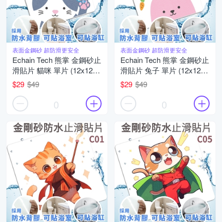
表面金鋼砂 超防滑更安全
表面金鋼砂 超防滑更安全
Echain Tech 熊掌 金鋼砂止
Echain Tech 熊掌 金鋼砂止
滑貼片 貓咪 單片 (12x12公
滑貼片 兔子 單片 (12x12公
分/共16款可任選) 防滑貼
分/共16款可任選) 防滑貼
$29
$49
$29
$49
片/浴室貼/磁磚貼/防水止滑
片/浴室貼/磁磚貼/防水止滑
貼
貼
0
0