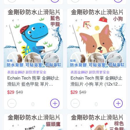
表面金鋼砂 超防滑更安全
表面金鋼砂 超防滑更安全
Echain Tech 熊掌 金鋼砂止
Echain Tech 熊掌 金鋼砂止
滑貼片 藍色甲龍 單片
滑貼片 小狗 單片 (12x12公
(12x12公分/共16款可任選)
分/共16款可任選) 防滑貼
$29
$49
$29
$49
防滑貼片/浴室貼/磁磚貼/防
片/浴室貼/磁磚貼/防水止滑
水止滑貼
貼
0
0