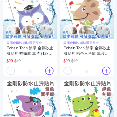
表面金鋼砂 超防滑更安全
表面金鋼砂 超防滑更安全
Echain Tech 熊掌 金鋼砂止
Echain Tech 熊掌 金鋼砂止
滑貼片 貓頭鷹 單片 (12x12
滑貼片 棕色三角龍 單片
公分/共16款可任選) 防滑貼
(12x12公分/共16款可任選)
$29
$49
$29
$49
片/浴室貼/磁磚貼/防水止滑
防滑貼片/浴室貼/磁磚貼/防
貼
水止滑貼
0
0