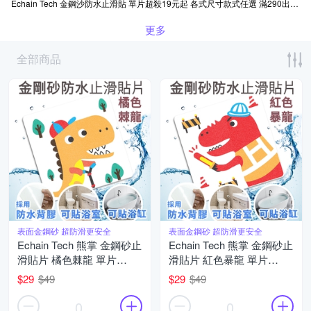
Echain Tech 金鋼沙防水止滑貼 單片超殺19元起 各式尺寸款式任選 滿290出貨
本
更多
全部商品
表面金鋼砂 超防滑更安全
表面金鋼砂 超防滑更安全
Echain Tech 熊掌 金鋼砂止
Echain Tech 熊掌 金鋼砂止
滑貼片 橘色棘龍 單片
滑貼片 紅色暴龍 單片
(12x12公分/共16款可任選)
(12x12公分/共16款可任選)
$29
$49
$29
$49
防滑貼片/浴室貼/磁磚貼/防
防滑貼片/浴室貼/磁磚貼/防
水止滑貼
水止滑貼
0
0