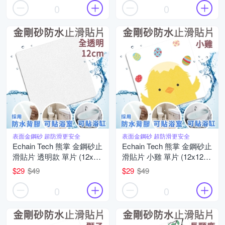
貼
貼
0
0
表面金鋼砂 超防滑更安全
表面金鋼砂 超防滑更安全
Echain Tech 熊掌 金鋼砂止
Echain Tech 熊掌 金鋼砂止
滑貼片 透明款 單片 (12x12
滑貼片 小雞 單片 (12x12公
公分/共16款可任選) 防滑貼
分/共16款可任選) 防滑貼
$29
$49
$29
$49
片/浴室貼/磁磚貼/防水止滑
片/浴室貼/磁磚貼/防水止滑
貼
貼
0
0