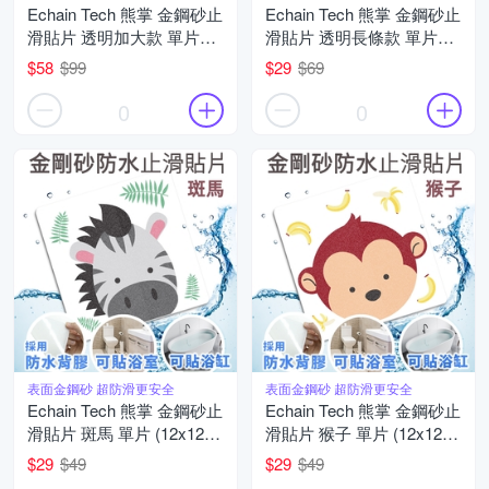
Echain Tech 熊掌 金鋼砂止
Echain Tech 熊掌 金鋼砂止
滑貼片 透明加大款 單片
滑貼片 透明長條款 單片
(18x18公分) 防滑貼片/浴室
(23x4公分) 防滑貼片/浴室
$58
$99
$29
$69
貼/磁磚貼/防水止滑貼
貼/磁磚貼/防水止滑貼
0
0
表面金鋼砂 超防滑更安全
表面金鋼砂 超防滑更安全
Echain Tech 熊掌 金鋼砂止
Echain Tech 熊掌 金鋼砂止
滑貼片 斑馬 單片 (12x12公
滑貼片 猴子 單片 (12x12公
分/共16款可任選) 防滑貼
分/共16款可任選) 防滑貼
$29
$49
$29
$49
片/浴室貼/磁磚貼/防水止滑
片/浴室貼/磁磚貼/防水止滑