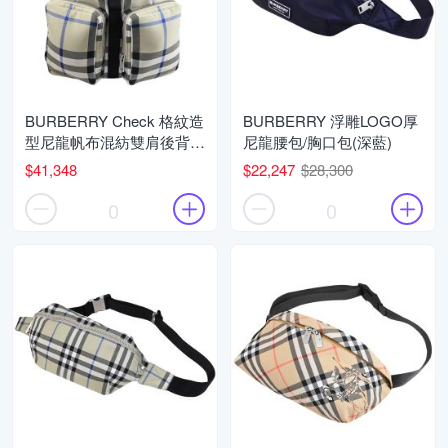
BURBERRY Check 格紋造
BURBERRY 浮雕LOGO厚
型尼龍帆布混紡雙肩後背包
尼龍腰包/胸口包(深藍)
(灰綠)
$41,348
$22,247
$28,300
0
0