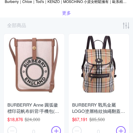
Burberry｜Chloe｜Tod's｜KENZO｜MOSCHINO 小資女輕鬆擁有｜歐系精品 結帳85折
更多
全部商品
BURBERRY Anne 圓弧徽
BURBERRY 戰馬金屬
標印花帆布斜背/手機包(米/
LOGO塗層格紋抽繩翻蓋式
咖)
雙肩後背包(卡其)
$18,876
$24,000
$67,191
$85,500
0
0