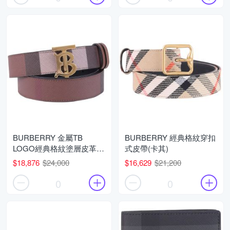
BURBERRY 金屬TB
BURBERRY 經典格紋穿扣
LOGO經典格紋塗層皮革皮
式皮帶(卡其)
帶(樺木棕)
$18,876
$24,000
$16,629
$21,200
0
0