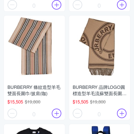
0
0
BURBERRY 條紋造型羊毛
BURBERRY 品牌LOGO圓
雙面長圍巾/披肩(咖)
標造型羊毛流蘇雙面長圍
巾/披肩(咖)
$15,505
$19,800
$15,505
$19,800
0
0