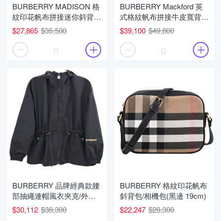
BURBERRY MADISON 格
BURBERRY Mackford 英
紋印花帆布拼接迷你斜背包
式格紋帆布拼接牛皮寬背帶
(黑邊)
翻蓋式斜背包(咖/卡其)
$27,865
$35,500
$39,100
$49,800
0
0
BURBERRY 品牌經典款腰
BURBERRY 格紋印花帆布
部抽繩連帽風衣夾克/外套
斜背包/相機包(黑邊 19cm)
(黑)
$30,112
$38,300
$22,247
$28,300