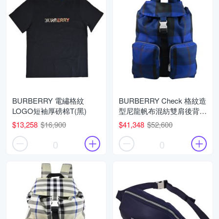
BURBERRY 電繡格紋
BURBERRY Check 格紋造
LOGO短袖厚磅棉T(黑)
型尼龍帆布混紡雙肩後背包
(藍)
$13,258
$16,900
$41,348
$52,600
0
0