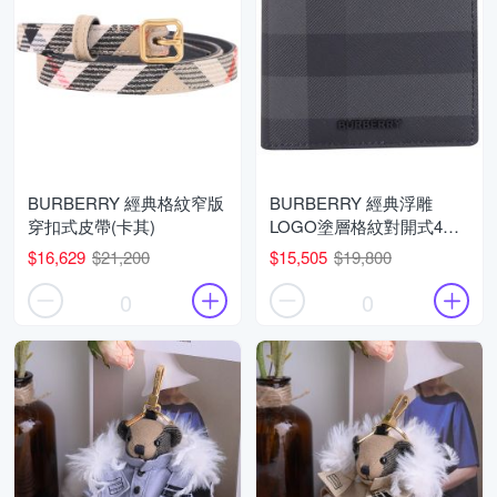
BURBERRY 經典格紋窄版
BURBERRY 經典浮雕
穿扣式皮帶(卡其)
LOGO塗層格紋對開式4卡
零錢短夾(黑灰)
$16,629
$21,200
$15,505
$19,800
0
0