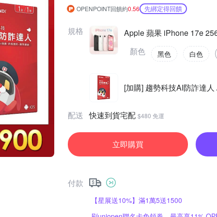
先綁定得回饋
OPENPOINT回饋約
0.56
規格
Apple 蘋果 iPhone 17e 
顏色
黑色
白色
[加購] 趨勢科技AI防詐達人
配送
快速到貨宅配
$480 免運
立即購買
付款
【星展送10%】滿1萬5送1500
刷uniopen聯名卡免領券．最高享11% OPE