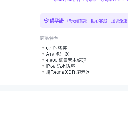
購承諾
15天鑑賞期・貼心客服・退貨免運
商品特色
6.1 吋螢幕
A19 處理器
4,800 萬畫素主鏡頭
IP68 防水防塵
超Retina XDR 顯示器