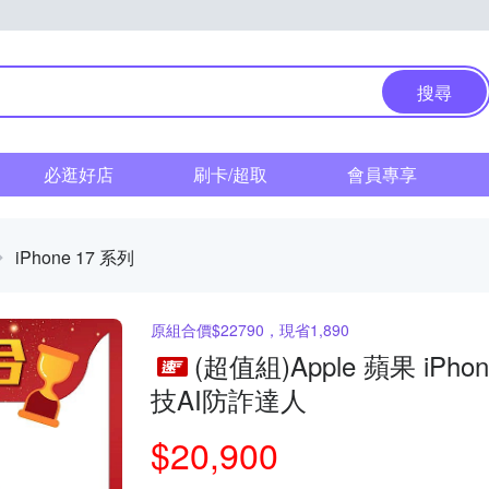
搜尋
必逛好店
刷卡/超取
會員專享
iPhone 17 系列
原組合價$22790，現省1,890
(超值組)Apple 蘋果 iPho
技AI防詐達人
$20,900