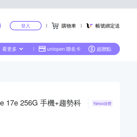
購物車
帳號綁定送
登入
看更多
uniopen 聯名卡
超贈點
ne 17e 256G 手機+趨勢科
Yahoo自營