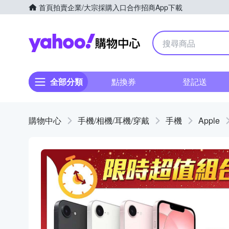
首頁
拍賣
企業/大宗採購入口
合作招商
App下載
Yahoo購物中心
全部分類
點換券
登記送
購物中心
手機/相機/耳機/穿戴
手機
Apple