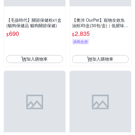
【毛孩時代】關節保健粉x1盒
【奧沛 OurPet】寵物全效魚
(貓狗保健品 貓狗關節保健)
油粉X5盒(30包/盒)｜低腥味｜
高適口性｜Omega-3｜DHA｜
690
2,835
$
$
EPA｜貓咪魚油｜狗狗魚油
挑戰低價
加入購物車
加入購物車