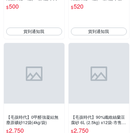
胃保健品｜益生菌｜菊苣纖維
胃保健品｜益生菌｜菊苣纖維
500
520
$
$
｜植物酵素｜蘑菇
｜植物酵素｜蘑菇
貨到通知我
貨到通知我
【毛孩時代】0甲醛強凝結無
【毛孩時代】90%纖維絲蘭豆
塵原礦砂12袋(4kg/袋)
腐砂 6L (2.5kg) x12袋-市售唯
一SGS及Intertek雙認證抗菌
2,750
2,750
$
$
除臭貓砂