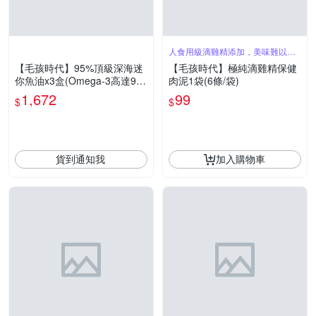
人食用級滴雞精添加，美味難以抗
拒
【毛孩時代】95%頂級深海迷
【毛孩時代】極純滴雞精保健
你魚油x3盒(Omega-3高達9
肉泥1袋(6條/袋)
5%、24項國際專利、專利SP
1,672
99
$
$
D去腥味技術)
貨到通知我
加入購物車