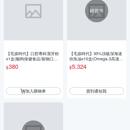
補貨中
【毛孩時代】口腔專科潔牙粉
【毛孩時代】95%頂級深海迷
x1盒(貓狗保健食品/寵物口腔
你魚油x10盒(Omega-3高達9
保健)
5%、24項國際專利、專利SP
380
5,324
$
$
D去腥味技術)
加入購物車
貨到通知我