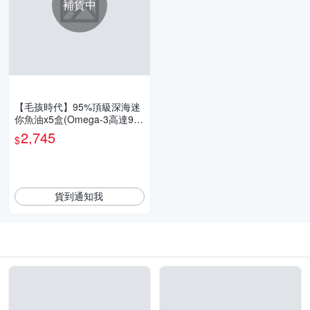
補貨中
【毛孩時代】95%頂級深海迷
你魚油x5盒(Omega-3高達9
5%、24項國際專利、專利SP
2,745
$
D去腥味技術)
貨到通知我