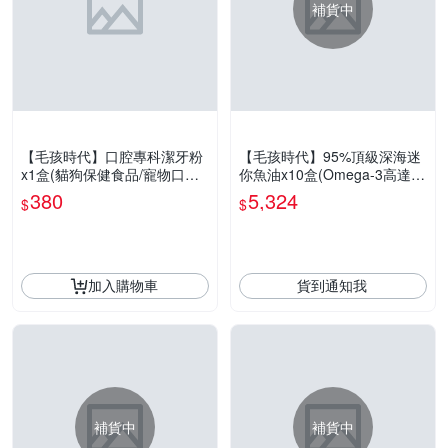
補貨中
【毛孩時代】口腔專科潔牙粉
【毛孩時代】95%頂級深海迷
x1盒(貓狗保健食品/寵物口腔
你魚油x10盒(Omega-3高達9
保健)
5%、24項國際專利、專利SP
380
5,324
$
$
D去腥味技術)
加入購物車
貨到通知我
補貨中
補貨中