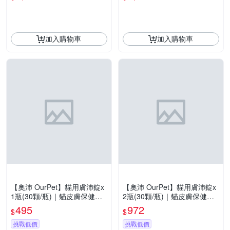
加入購物車
加入購物車
【奧沛 OurPet】貓用膚沛錠x
【奧沛 OurPet】貓用膚沛錠x
1瓶(30顆/瓶)｜貓皮膚保健品
2瓶(30顆/瓶)｜貓皮膚保健品
｜玻尿酸｜神經醯胺｜乳酸菌
｜玻尿酸｜神經醯胺｜乳酸菌
495
972
$
$
｜酵母鋅
｜酵母鋅
挑戰低價
挑戰低價