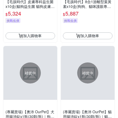
【毛孩時代】皮膚專科益生菌
【毛孩時代】8合1游離型葉黃
x10盒(貓狗益生菌 貓狗皮膚保
素x10盒(狗狗、貓咪護眼專
健)
用、市面專利成分)★獸醫推薦
5,324
5,887
$
$
挑戰低價
挑戰低價
加入購物車
加入購物車
補貨中
補貨中
(專屬賣場)【奧沛 OurPet】犬
(專屬賣場)【奧沛 OurPet】貓
用腸沛錠x1瓶(30顆/瓶)｜狗腸
用腸沛錠x1瓶(30顆/瓶)｜貓腸