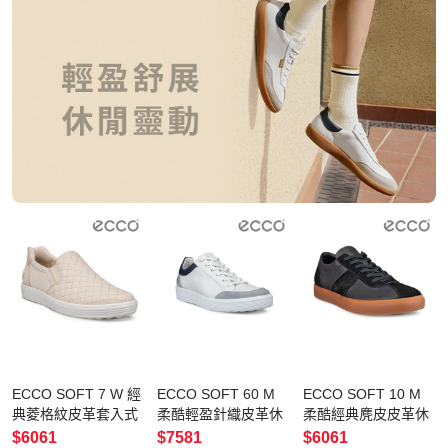
ECCO SOFT 7 W 經
ECCO SOFT 60 M
ECCO SOFT 10 M
典菱格紋皮革套入式
柔酷輕盈針織皮革休
柔酷經典麂皮皮革休
休閒鞋 女鞋 石灰色
閒鞋 男鞋 水泥灰/白
閒運動鞋 男鞋 黑色
$6061
$7581
$6061