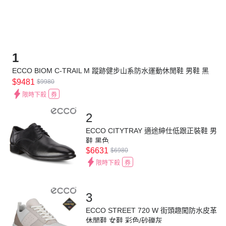
1
ECCO BIOM C-TRAIL M 蹤跡健步山系防水運動休閒鞋 男鞋 黑
色
$9481
$9980
限時下殺
券
2
ECCO CITYTRAY 適途紳仕低跟正裝鞋 男
鞋 黑色
$6631
$6980
限時下殺
券
3
ECCO STREET 720 W 街頭趣闖防水皮革
休閒鞋 女鞋 彩色/砂礫灰