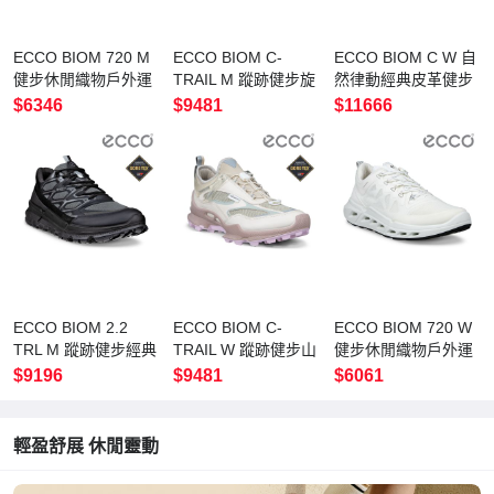
ECCO BIOM 720 M
ECCO BIOM C-
ECCO BIOM C W 自
健步休閒織物戶外運
TRAIL M 蹤跡健步旋
然律動經典皮革健步
動鞋 男鞋 黑色/亮白
鈕鞋帶防水休閒鞋 男
鞋 女鞋 白色/玫紅色
$6346
$9481
$11666
色
鞋 水泥灰/黑色
ECCO BIOM 2.2
ECCO BIOM C-
ECCO BIOM 720 W
TRL M 蹤跡健步經典
TRAIL W 蹤跡健步山
健步休閒織物戶外運
防水休閒鞋 男鞋 黑
系防水戶外休閒鞋 女
動鞋 女鞋 白色
$9196
$9481
$6061
色/鐵灰色
鞋 冰白色/砂礫灰/玫
瑰粉
輕盈舒展 休閒靈動