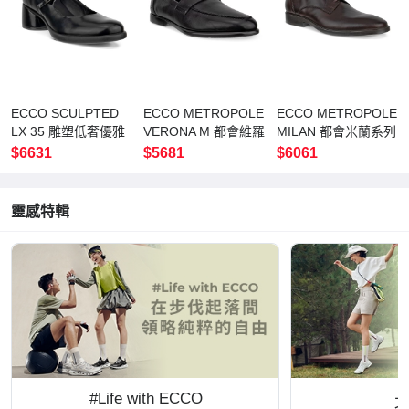
ECCO SCULPTED
ECCO METROPOLE
ECCO METROPOLE
LX 35 雕塑低奢優雅
VERONA M 都會維羅
MILAN 都會米蘭系列
繫帶中低跟鞋 女鞋
納套入式正裝皮革樂
經典正裝方頭皮鞋 男
$6631
$5681
$6061
黑色
福鞋 男鞋 黑色
鞋 可哥棕
靈感特輯
#Life with ECCO