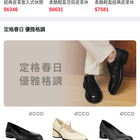
經典皮革套入式休閒
柔酷輕盈百搭皮革休
柔酷輕盈經典皮革休
鞋 女鞋 白色
閒鞋 女鞋 裸粉色
閒鞋 男鞋 軍綠色
$6346
$6631
$7581
定格春日 優雅格調