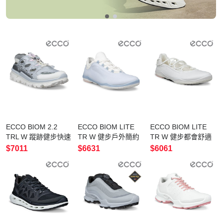
ECCO BIOM 2.2
ECCO BIOM LITE
ECCO BIOM LITE
TRL W 蹤跡健步快速
TR W 健步戶外簡約
TR W 健步都會舒適
繫帶摟空透氣運動鞋
皮革運動鞋 女鞋 天
皮革芭蕾舞鞋 女鞋
$7011
$6631
$6061
女鞋 白色/水泥灰/銀
空藍/白色
白色/冰白色
色