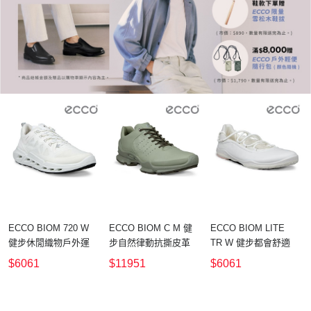
ECCO BIOM 720 W
ECCO BIOM C M 健
ECCO BIOM LITE
健步休閒織物戶外運
步自然律動抗撕皮革
TR W 健步都會舒適
動鞋 女鞋 白色
運動鞋 男鞋 茶綠色/
皮革芭蕾舞鞋 女鞋 白
$6061
$11951
$6061
軍綠色
色/冰白色