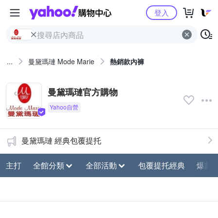
Yahoo購物中心
登入
...
曼黛瑪璉 Mode Marie
熱銷款內褲
曼黛瑪璉官方購物
曼黛瑪璉 經典包覆提托
主打
全館分類
全部活動
包覆提托經典
爆款